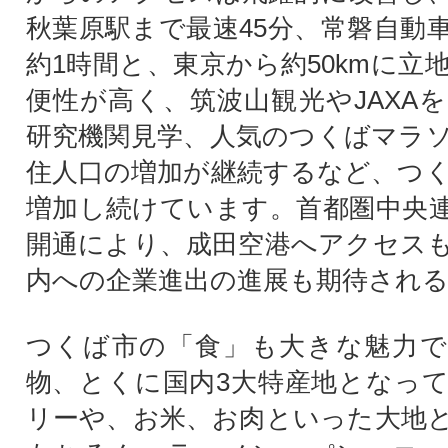
秋葉原駅まで最速45分、常磐自動
約1時間と、東京から約50kmに立
便性が高く、筑波山観光やJAXA
研究機関見学、人気のつくばマラ
住人口の増加が継続するなど、つ
増加し続けています。首都圏中央
開通により、成田空港へアクセス
内への企業進出の進展も期待され
つくば市の「食」も大きな魅力で
物、とくに国内3大特産地となっ
リーや、お米、お肉といった大地