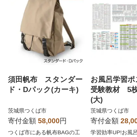
須田帆布 スタンダー
お風呂学習ポ
ド・Dパック(カーキ)
受験教材 5
(大)
茨城県つくば市
茨城県つくば市
寄付金額
58,000
円
寄付金額
28,0
つくば市にある帆布BAGの工
学習効率UP!お風