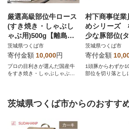
厳選高級部位牛ロース
村下商事従業
(すき焼き・しゃぶし
めシリーズ 
ゃぶ用)500g【離島・
少な豚部位(タ
沖縄配送不可】
の切り落とし1
茨城県つくば市
茨城県つくば市
島沖縄配送不
寄付金額
10,000
円
寄付金額
10,0
プロの目利きが選んだ国産牛
1頭豚からわずか10
をすき焼き・しゃぶしゃぶ用
部位を切り落とし
でご用意しました
します
茨城県つくば市からのおすす