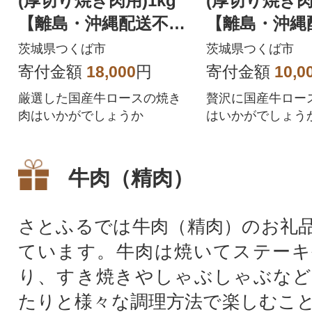
(厚切り焼き肉用)1kg
(厚切り焼き肉用
【離島・沖縄配送不
【離島・沖縄
可】
可】
茨城県つくば市
茨城県つくば市
寄付金額
18,000
円
寄付金額
10,0
厳選した国産牛ロースの焼き
贅沢に国産牛ロー
肉はいかがでしょうか
はいかがでしょう
牛肉（精肉）
さとふるでは牛肉（精肉）のお礼
ています。牛肉は焼いてステーキ
り、すき焼きやしゃぶしゃぶなど
たりと様々な調理方法で楽しむこ