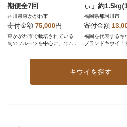
期便全7回
ぃ」約1.5kg(1
(那珂川市)
香川県東かがわ市
福岡県那珂川市
寄付金額
75,000
円
寄付金額
13,0
東かがわ市で栽培されている
福岡を代表するキ
旬のフルーツを中心に、年7回
ブランドキウイ「
お届けします。
キウイを探す