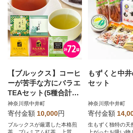
【ブルックス】コーヒ
もずくと中井
ーが苦手な方にバラエ
セット
TEAセット(5種合計72
袋)
神奈川県中井町
神奈川県中井町
寄付金額
10,000
円
寄付金額
14,0
ブルックスが厳選した本格煎
生もずく独特の天
茶、プレミアム紅茶、上質な
上がったお吸い物