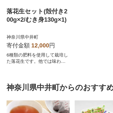
落花生セット(殻付き2
00g×2/むき身130g×1)
神奈川県中井町
寄付金額
12,000
円
6種類の肥料を使用して栽培し
た落花生です。他では味わえ
ない香り、甘み、風味豊かな
大原農園自慢の落花生です。
神奈川県中井町からのおすす