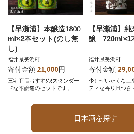
【早瀬浦】本醸造1800
【早瀬浦】純
ml×2本セット(のし無
醸 720ml×1
し)
福井県美浜町
福井県美浜町
寄付金額
21,000
円
寄付金額
29,0
三宅商店おすすめ!スタンダー
少しぜいたくな上
ドな本醸造のセットです。
ティな香り且つき
のある純米大吟醸
日本酒を探す