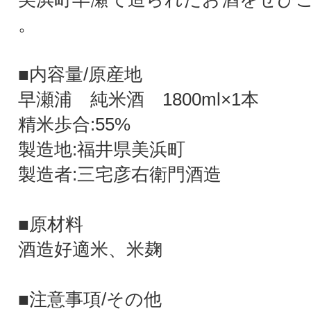
。
■内容量/原産地
早瀬浦 純米酒 1800ml×1本
精米歩合:55%
製造地:福井県美浜町
製造者:三宅彦右衛門酒造
■原材料
酒造好適米、米麹
■注意事項/その他