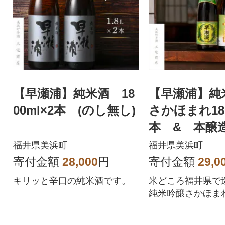
【早瀬浦】純米酒 18
【早瀬浦】
00ml×2本 (のし無し)
さかほまれ180
本 & 本醸造1
×1本 セット
福井県美浜町
福井県美浜町
寄付金額
28,000
円
寄付金額
29,0
キリッと辛口の純米酒です。
米どころ福井県で
純米吟醸さかほま
ダードな本醸造の
す。