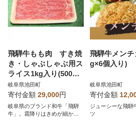
飛騨牛もも肉 すき焼
飛騨牛メンチカ
き・しゃぶしゃぶ用ス
g×6個入り)
ライス1kg入り(500g×
2p)
岐阜県池田町
岐阜県池田町
寄付金額
29,000
円
寄付金額
12,0
岐阜県のブランド和牛「飛騨
ジューシーな飛騨
牛」。霜降りはきめが細か
ツ
く、肉質はとてもやわらか
で、脂には甘みがあります。