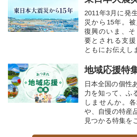
2011年3月に
災から15年。
復興のいま、そ
要とされる支援
ともにお伝えし
地域応援特
日本全国の個性
力を知って、ふ
しませんか。各
や、自慢の特産
見つかる特集を