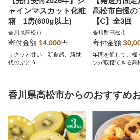
【先行受付2026年】シ
【発送月固定
ャインマスカット化粧
高松市自慢の
箱 1房(600g以上)
【C】全3回
香川県高松市
香川県高松市
寄付金額
14,000
円
寄付金額
30,0
サクッと甘い、新食感、新世
年間を通して、様
代のぶどう。
ツが収穫できる高
の果物を楽しみま
香川県高松市からのおすすめ