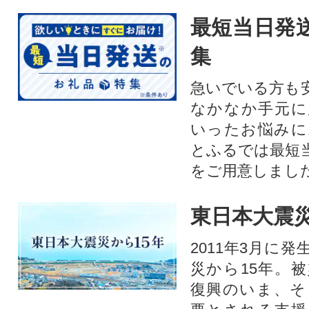
最短当日発
集
急いでいる方も
なかなか手元に
いったお悩みに
とふるでは最短
をご用意しまし
東日本大震災
2011年3月に
災から15年。
復興のいま、そ