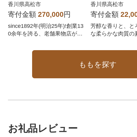
ヶ月連続単品定期便♪
香川県高松市
香川県高松市
全12回
寄付金額
270,000
円
寄付金額
22,0
since1892年(明治25年)!創業13
芳醇な香りと、と
0余年を誇る、老舗果物店が厳
な柔らかな肉質の
選!
す。
ももを探す
お礼品レビュー