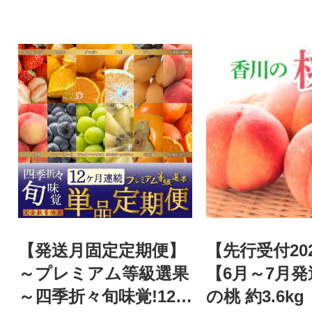
【発送月固定定期便】
【先行受付20
～プレミアム等級選果
【6月～7月
～四季折々旬味覚!12
の桃 約3.6kg