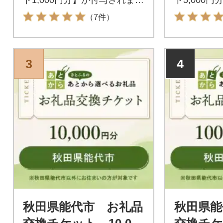
す。付与されたお礼品交換チ
す。付与さ
（7件）
ケットは秋田県能代市が指定
ケットは秋
するお礼品と交換が可能で
するお礼品
す。
す。
3
4
秋田県能代市 お礼品
秋田県能