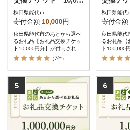
交換チケット 10,000
交換チケッ
円分
0円分
秋田県能代市
秋田県能代
寄付金額
10,000
円
寄付金額
秋田県能代市のあとから選べ
秋田県能代
るお礼品【お礼品交換チケッ
るお礼品【
ト10,000円分】が付与されま
ト100,0
す。付与されたお礼品交換チ
ます。付与
（7件）
ケットは秋田県能代市が指定
チケットは
するお礼品と交換が可能で
定するお礼
す。
す。
5
6