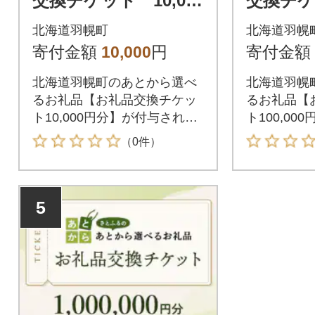
交換チケット 10,000
交換チケッ
円分
0円分
北海道羽幌町
北海道羽幌
寄付金額
10,000
円
寄付金額
北海道羽幌町のあとから選べ
北海道羽幌
るお礼品【お礼品交換チケッ
るお礼品【
ト10,000円分】が付与されま
ト100,0
す。付与されたお礼品交換チ
ます。付与
（0件）
ケットは北海道羽幌町が指定
チケットは
するお礼品と交換が可能で
定するお礼
す。
す。
5