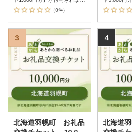
す。付与されたお礼品交換チ
す。付与さ
（0件）
ケットは北海道羽幌町が指定
ケットは北
するお礼品と交換が可能で
するお礼品
す。
す。
3
4
北海道羽幌町 お礼品
北海道羽