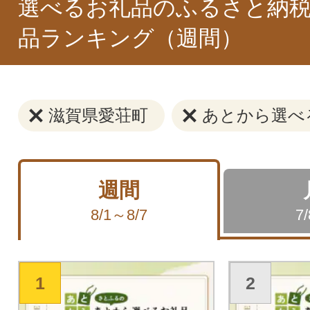
選べるお礼品のふるさと納税
品ランキング（週間）
滋賀県愛荘町
あとから選べ
週間
8/1～8/7
7
1
2