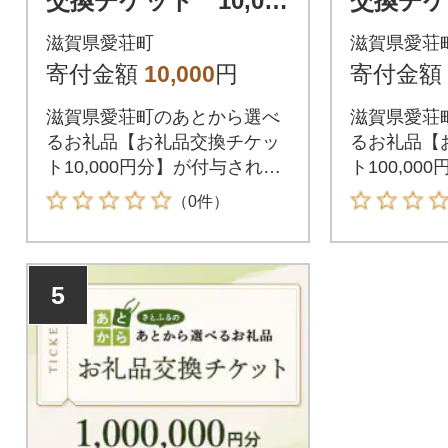
交換チケット 10,000
交換チケッ
円分
0円分
滋賀県愛荘町
滋賀県愛荘
寄付金額
10,000
円
寄付金額
滋賀県愛荘町のあとから選べ
滋賀県愛荘
るお礼品【お礼品交換チケッ
るお礼品【
ト10,000円分】が付与されま
ト100,0
す。付与されたお礼品交換チ
ます。付与
（0件）
ケットは滋賀県愛荘町が指定
チケットは
するお礼品と交換が可能で
定するお礼
す。
す。
5