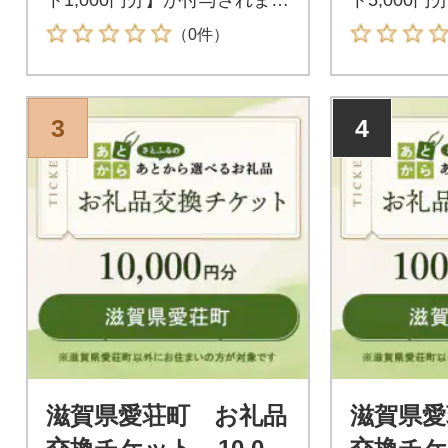
す。付与されたお礼品交換チ
す。付与さ
（0件）
ケットは滋賀県愛荘町が指定
ケットは滋
するお礼品と交換が可能で
するお礼品
す。
す。
3
4
滋賀県愛荘町 お礼品
滋賀県愛