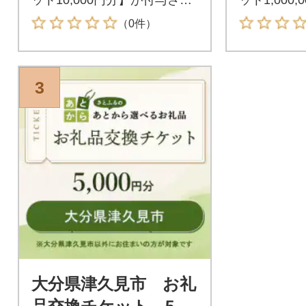
ます。付与されたお礼品交換
れます。付
（0件）
チケットは大分県津久見市が
換チケット
指定するお礼品と交換が可能
が指定する
です。
能です。
3
大分県津久見市 お礼