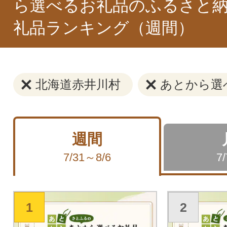
ら選べるお礼品のふるさと納
礼品ランキング（週間）
北海道赤井川村
あとから選
週間
7/31～8/6
7
1
2