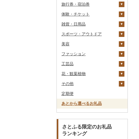
旅行券・宿泊券
干物
すいか
きのこ
ウイスキー
その他飲料・ジュース
ゼリー
パスタ
鍋
塩
季節・空調家電
常陸牛
その他鶏肉
しじみ
イワシ
タコ
海苔
あきたこまち
みかん
自然薯
その他日本酒
黒糖焼酎
白ワイン
ドリップ
静岡茶
みかんジュース（オレ
飲料
シュウマイ
カレー
ンジジュース）
体験・チケット
その他魚介・加工品
キウイ
その他野菜
リキュール・洋酒
チョコレート
ひやむぎ
ピザ
醤油
キッチン家電
旅行券
上州牛
サザエ
カツオ
わかめ
ししゃも
ひとめぼれ
レモン
レンコン
しいたけ
その他焼酎
赤ワイン
足柄茶
茶葉・ティーバッグ
野菜ジュース
コロッケ
シチュー
肉
その他果汁飲料
雑貨・日用品
柿（カキ）
甘酒
カステラ
そうめん
レトルト
味噌
照明器具
宿泊券
PayPay商品券
飛騨牛
はまぐり
金目鯛
ひじき
その他干物
しらす・ちりめん
ミルキークィーン
不知火・デコポン
にんにく・生姜
松茸
山菜
シャンパン・スパーク
知覧茶
炭酸飲料
その他惣菜
魚
JTBふるさと旅行クー
リングワイン
ポン（Eメール発行）
スポーツ・アウトドア
ドライフルーツ
ノンアルコール
アイス・ジェラート
その他麺
スープ
酢
パソコン・周辺機器
食事券
家具・インテリア
近江牛
その他貝
クエ
その他海苔・海藻
かまぼこ・練り製品
ななつぼし
せとか
その他根菜
その他きのこ
かぼちゃ
八女茶
豆乳
その他鍋
その他ワイン
JTBふるさと旅行券
美容
その他果物
その他酒
その他洋菓子
豆腐・納豆
だし
TV・オーディオ・カメラ
温泉・サウナ・スパ利用
寝具
ゴルフ
神戸牛・神戸ビーフ
くじら
その他魚介・加工品
その他米
文旦
干し柿
茄子
その他茶
その他飲料・ジュース
タンス
（紙券）
券
ファッション
煎餅・おかき
漬物
食用油
美容・健康家電
タオル
釣り
スキンケア
但馬牛
サバ
まどんな
干し芋
びわ
レタス
豆腐
机・テーブル
布団
ゴルフボール
その他旅行券
水族館
工芸品
羊羹
缶詰・瓶詰
はちみつ
カー用品
文房具・印鑑
サイクリング
シャンプー・リンス
鞄・バッグ
土佐あかうし
さんま
ポンカン
その他ドライフルーツ
ブルーベリー
その他野菜
納豆
梅干
えごま油
椅子・チェア・ソファ
枕
泉州タオル
ゴルフクラブ
化粧水・乳液・美容液
動物園
花・観葉植物
饅頭
乾物
ドレッシング
時計
食器
アウトドア・キャンプ
石鹸・ボディーソープ
洋服
織物
佐賀牛
鯛
その他柑橘
パイナップル
キムチ
肉
オリーブオイル
その他家具・インテリ
毛布
その他タオル
ボールペン
ゴルフウェア
洗顔
トートバッグ・ショル
釣り
ア
ダーバッグ
その他
大福
燻製（スモーク）
その他調味料
その他家電
キッチン用品
その他スポーツ
入浴剤
和服
陶器・漆器
観葉植物・苗木
長崎和牛
のどぐろ
栗
その他漬物
魚
ごま油
タオルケット
ノート・ファイル
グラス・カップ
その他ゴルフ
その他スキンケア
女性・レディース
本場奄美大島紬
ダイビング
キャリーバッグ・スー
定期便
その他和菓子
おせち
日用品
アロマ
靴・履物
その他装飾品・工芸品
花
地域サービス
あか牛
ふぐ
その他果物
果物
その他食用油
みりん
その他寝具
印鑑
タンブラー
包丁
ウェア・ユニフォーム
男性・メンズ
その他織物
信楽焼
ツケース
スキーチケット・リフト
あとから選べるお礼品
その他加工品
楽器・器材
プロテイン
アクセサリー
盆栽・その他
その他
宮崎牛
ブリ
ジャム
ケチャップ
その他文房具
箸
フライパン
洗剤
その他スポーツ
子供・ベビー
靴・シューズ
唐津焼
数珠
胡蝶蘭
券
その他鞄・バッグ
本・CD・DVD
その他美容
その他服飾小物
その他牛肉（精肉）
ほっけ
その他缶詰・瓶詰
こしょう
スプーン・フォーク・
鍋
トイレットペーパー
その他洋服
スリッパ・下駄・草履
ペンダント・ネックレ
備前焼
工芸品
造花・プリザーブドフ
ゴルフプレー券
ナイフ
ス
ラワー
おもちゃ・ぬいぐるみ
その他鮮魚
その他調味料
まな板
ティッシュ
その他靴・履物
財布
美濃焼
播州そろばん
花火大会チケット
GDOふるさとゴルフ
さとふる限定のお礼品
皿・椀
ピアス・イヤリング
その他花
プレークーポン
ランキング
ご当地キャラクター
土鍋
その他日用品
ショール・ストール
村上木彫堆朱
美濃和紙
カタログギフト
弁当箱
真珠・パール