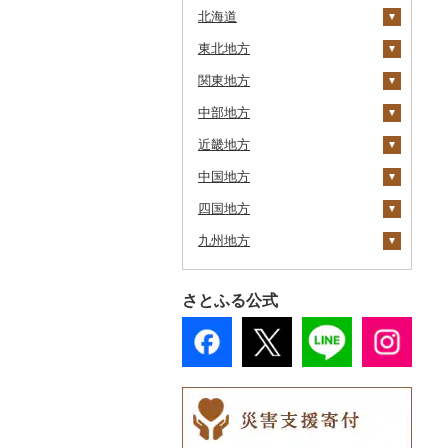
北海道
東北地方
安平町
関東地方
八雲町
青森県
中部地方
鹿部町
岩手県
茨城県
十和田市
近畿地方
江差町
宮城県
栃木県
新潟県
大鰐町
宮古市
土浦市
中国地方
白老町
秋田県
群馬県
富山県
三重県
南部町
軽米町
柴田町
取手市
那須塩原市
十日町市
四国地方
せたな町
山形県
埼玉県
石川県
滋賀県
鳥取県
五戸町
岩手町
色麻町
大潟村
つくば市
市貝町
榛東村
弥彦村
射水市
鈴鹿市
九州地方
旭川市
福島県
千葉県
福井県
京都府
島根県
徳島県
藤崎町
矢巾町
丸森町
横手市
村山市
稲敷市
塩谷町
下仁田町
春日部市
阿賀町
氷見市
羽咋市
伊賀市
長浜市
鳥取県（県庁）
森町
東京都
山梨県
大阪府
岡山県
香川県
福岡県
六ヶ所村
釜石市
大衡村
能代市
尾花沢市
天栄村
潮来市
上三川町
玉村町
蕨市
勝浦市
出雲崎町
朝日町
七尾市
美浜町
木曽岬町
高島市
宮津市
米子市
雲南市
阿波市
さとふる公式
稚内市
神奈川県
長野県
兵庫県
広島県
愛媛県
佐賀県
東北町
野田村
加美町
小坂町
上山市
広野町
五霞町
佐野市
安中市
戸田市
袖ケ浦市
八王子市
魚沼市
高岡市
白山市
小浜市
富士吉田市
多気町
草津市
伊根町
茨木市
大山町
海士町
津山市
牟岐町
高松市
那珂川市
標津町
岐阜県
奈良県
山口県
高知県
長崎県
三戸町
普代村
利府町
仙北市
河北町
鏡石町
北茨城市
真岡市
川場村
毛呂山町
我孫子市
日野市
南足柄市
佐渡市
魚津市
穴水町
越前町
甲斐市
高森町
松阪市
近江八幡市
与謝野町
豊能町
上郡町
琴浦町
津和野町
西粟倉村
安芸太田町
那賀町
直島町
今治市
添田町
嬉野市
清里町
静岡県
和歌山県
熊本県
東通村
一戸町
白石市
井川町
酒田市
須賀川市
境町
高根沢町
昭和村
久喜市
長柄町
昭島市
松田町
燕市
砺波市
輪島市
若狭町
山梨市
御代田町
養老町
桑名市
竜王町
福知山市
枚方市
神河町
曽爾村
日野町
飯南町
久米南町
世羅町
柳井市
三好市
さぬき市
鬼北町
香美市
大刀洗町
佐賀県（県庁）
松浦市
北斗市
愛知県
大分県
黒石市
陸前高田市
登米市
潟上市
新庄市
小野町
かすみがうら市
大田原市
甘楽町
ふじみ野市
芝山町
武蔵村山市
大井町
南魚沼市
入善町
中能登町
鯖江市
富士川町
飯田市
八百津町
下田市
志摩市
甲賀市
亀岡市
河内長野市
小野市
河合町
湯浅町
鳥取市
安来市
真庭市
大竹市
平生町
鳴門市
多度津町
西予市
馬路村
朝倉市
唐津市
時津町
上天草市
留萌市
宮崎県
おいらせ町
紫波町
山元町
三種町
長井市
棚倉町
牛久市
栃木市
明和町
川島町
八千代市
葛飾区
中井町
関川村
黒部市
石川県（県庁）
高浜町
大月市
青木村
池田町
静岡市
清須市
明和町
湖南市
城陽市
泉佐野市
太子町
宇陀市
有田市
北栄町
知夫村
新見市
廿日市市
山口県（県庁）
藍住町
三豊市
八幡浜市
芸西村
苅田町
江北町
諫早市
湯前町
九重町