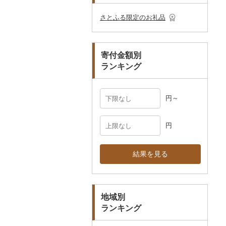
その他のゴルフプレー
ベビー用品
その他キッチン用品
ネクタイ・ベルト
その他陶器・漆器
民芸品
その他体験・チケット
券
その他食器
その他アクセサリー
さとふる限定のお礼品
ペット用品
マフラー・手袋
防災グッズ
その他服飾小物
寄付金額別
その他雑貨
ランキング
円～
円
結果を見る
地域別
ランキング