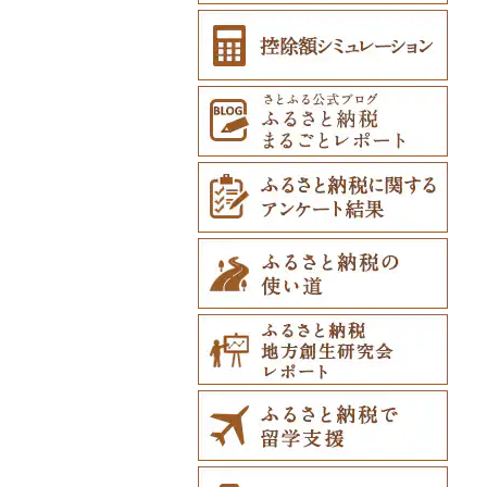
白糠町
鹿児島県
鶴田町
滝沢市
名取市
藤里町
小国町
古殿町
常陸太田市
日光市
沼田市
上里町
横芝光町
小金井市
愛川町
新発田市
立山町
野々市市
勝山市
富士河口湖町
南箕輪村
関市
吉田町
田原市
鳥羽市
大津市
久御山町
交野市
西宮市
田原本町
橋本市
境港市
隠岐の島町
美咲町
北広島町
長門市
板野町
観音寺市
久万高原町
須崎市
川崎町
みやき町
東彼杵町
玉名市
由布市
えびの市
釧路町
沖縄県
階上町
住田町
川崎町
湯沢市
南陽市
昭和村
つくばみらい市
小山市
桐生市
川口市
多古町
墨田区
山北町
加茂市
富山県（県庁）
能登町
福井県（県庁）
韮崎市
長野県（県庁）
瑞穂市
函南町
安城市
いなべ市
彦根市
京丹後市
藤井寺市
佐用町
山添村
広川町
智頭町
吉賀町
浅口市
福山市
田布施町
東みよし町
宇多津町
上島町
日高村
春日市
多久市
長与町
菊池市
竹田市
宮崎市
指宿市
名寄市
深浦町
葛巻町
村田町
大館市
中山町
下郷町
下妻市
宇都宮市
吉岡町
飯能市
白子町
東久留米市
真鶴町
小千谷市
小矢部市
能美市
越前市
南アルプス市
上松町
飛騨市
藤枝市
北名古屋市
紀北町
栗東市
井手町
能勢町
多可町
大淀町
和歌山市
江府町
出雲市
美作市
広島市
防府市
徳島県（県庁）
小豆島町
松前町
室戸市
上毛町
伊万里市
対馬市
山江村
別府市
木城町
龍郷町
うるま市
美唄市
青森市
花巻市
栗原市
由利本荘市
庄内町
西郷村
茨城町
栃木県（県庁）
太田市
長瀞町
栄町
利島村
清川村
田上町
滑川市
津幡町
坂井市
市川三郷町
高山村
岐南町
御殿場市
東栄町
熊野市
愛荘町
木津川市
阪南市
朝来市
安堵町
海南市
八頭町
奥出雲町
岡山市
庄原市
上関町
阿南市
香川県（県庁）
愛南町
黒潮町
中間市
神埼市
長崎県（県庁）
宇城市
中津市
川南町
中種子町
嘉手納町
厚岸町
田子町
岩泉町
富谷市
にかほ市
大石田町
二本松市
神栖市
那珂川町
高山村
羽生市
香取市
瑞穂町
開成町
五泉市
富山市
宝達志水町
あわら市
都留市
南木曽町
大野町
浜松市
豊山町
南伊勢町
滋賀県（県庁）
宇治田原町
貝塚市
市川町
王寺町
那智勝浦町
若桜町
西ノ島町
早島町
府中市
山陽小野田市
上板町
土庄町
新居浜市
四万十市
太宰府市
有田町
佐世保市
西原村
豊後大野市
三股町
出水市
北谷町
南富良野町
新郷村
田野畑村
岩沼市
羽後町
川西町
猪苗代町
常総市
茂木町
みどり市
小鹿野町
習志野市
大島町
藤沢市
三条市
南砺市
金沢市
福井市
山梨県（県庁）
朝日村
山県市
伊東市
南知多町
朝日町
米原市
長岡京市
岸和田市
三木市
十津川村
美浜町
湯梨浜町
浜田市
笠岡市
大崎上島町
山口市
海陽町
三木町
伊予市
奈半利町
赤村
基山町
南島原市
水上村
杵築市
都城市
いちき串木野市
宮古島市
上富良野町
横浜町
盛岡市
七ヶ宿町
秋田県（県庁）
鶴岡市
川俣町
東海村
那須烏山市
千代田町
坂戸市
銚子市
府中市
神奈川県（県庁）
見附市
内灘町
大野市
道志村
長野市
羽島市
島田市
江南市
菰野町
豊郷町
綾部市
泉南市
新温泉町
高取町
御坊市
岩美町
大田市
里庄町
東広島市
周南市
徳島市
まんのう町
松山市
土佐市
須恵町
上峰町
波佐見町
高森町
日出町
椎葉村
徳之島町
八重瀬町
和寒町
野辺地町
遠野市
大崎市
秋田市
山形県（県庁）
郡山市
美浦村
矢板市
みなかみ町
鳩山町
君津市
国分寺市
鎌倉市
糸魚川市
かほく市
敦賀市
忍野村
根羽村
本巣市
沼津市
みよし市
紀宝町
多賀町
笠置町
忠岡町
福崎町
広陵町
高野町
倉吉市
松江市
玉野市
竹原市
宇部市
勝浦町
琴平町
西条市
津野町
香春町
吉野ヶ里町
長崎市
大津町
津久見市
日向市
湧水町
座間味村
紋別市
佐井村
奥州市
塩竈市
男鹿市
金山町
西会津町
大洗町
さくら市
片品村
埼玉県（県庁）
旭市
東村山市
大和市
胎内市
小松市
おおい町
笛吹市
池田町
川辺町
伊豆市
西尾市
伊勢市
南丹市
四條畷市
西脇市
天理市
九度山町
日南町
江津市
赤磐市
熊野町
美祢市
美馬市
東かがわ市
東温市
高知県（県庁）
飯塚市
鹿島市
川棚町
和水町
豊後高田市
日之影町
垂水市
糸満市
乙部町
六戸町
雫石町
石巻市
美郷町
東根市
玉川村
河内町
足利市
富岡市
神川町
南房総市
中央区
伊勢原市
上越市
志賀町
永平寺町
中央市
須坂市
大垣市
裾野市
武豊町
四日市市
宇治市
寝屋川市
宍粟市
三郷町
紀美野町
伯耆町
島根県（県庁）
瀬戸内市
呉市
下関市
美波町
善通寺市
宇和島市
四万十町
志免町
小城市
島原市
長洲町
宇佐市
新富町
南さつま市
北中城村
根室市
五所川原市
岩手県（県庁）
多賀城市
東成瀬村
飯豊町
いわき市
ひたちなか市
那須町
館林市
東秩父村
八街市
あきる野市
小田原市
阿賀野市
加賀市
北杜市
川上村
輪之内町
焼津市
幸田町
大台町
京丹波町
泉大津市
丹波市
下北山村
古座川町
日吉津村
和気町
海田町
和木町
上勝町
坂出市
内子町
大川村
筑紫野市
佐賀市
五島市
天草市
佐伯市
綾町
屋久島町
久米島町
三笠市
平川市
一関市
宮城県（県庁）
五城目町
鮭川村
南会津町
龍ケ崎市
鹿沼市
伊勢崎市
横瀬町
東金市
中野区
湯河原町
津南町
鳴沢村
信濃町
神戸町
富士宮市
碧南市
尾鷲市
京都府（府庁）
池田市
豊岡市
大和高田市
新宮市
井原市
三次市
石井町
綾川町
大洲市
いの町
糸田町
鳥栖市
新上五島町
水俣市
大分市
日南市
志布志市
南風原町
東川町
蓬田村
久慈市
亘理町
北秋田市
大蔵村
田村市
守谷市
下野市
東吾妻町
三芳町
九十九里町
荒川区
秦野市
新潟県（県庁）
西桂町
南牧村
瑞浪市
河津町
岡崎市
三重県（県庁）
大山崎町
守口市
加東市
川西町
太地町
備前市
府中町
小松島市
丸亀市
愛媛県（県庁）
土佐町
東峰村
大町町
雲仙市
多良木町
臼杵市
門川町
奄美市
南城市
厚真町
中泊町
西和賀町
蔵王町
八峰町
山辺町
磐梯町
常陸大宮市
益子町
前橋市
幸手市
いすみ市
北区
綾瀬市
柏崎市
身延町
伊那市
中津川市
袋井市
愛知県（県庁）
津市
精華町
富田林市
稲美町
川上村
日高川町
総社市
三原市
松茂町
四国中央市
安田町
古賀市
玄海町
壱岐市
五木村
国東市
宮崎県（県庁）
和泊町
北大東村