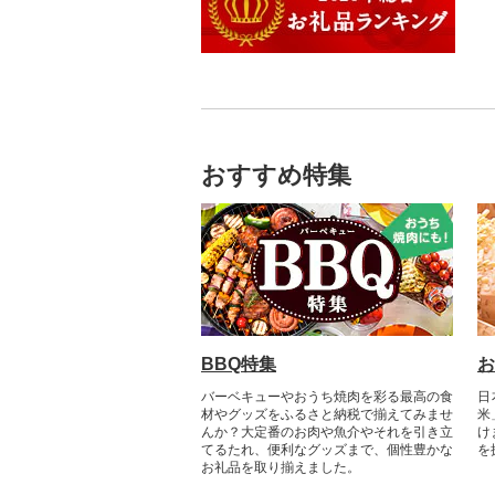
七飯町
会津若松市
阿見町
さいたま市
白井市
文京区
阿智村
恵那市
磐田市
長久手市
摂津市
赤穂市
五條市
佐川町
小郡市
苓北町
日置市
国頭村
北見市
大熊町
那珂市
鴻巣市
成田市
大田区
小川村
白川町
三島市
豊川市
島本町
相生市
香芝市
梼原町
福津市
嘉島町
肝付町
石垣市
登別市
浅川町
筑西市
嵐山町
富津市
豊島区
宮田村
各務原市
静岡県（県庁）
尾張旭市
高石市
姫路市
桜井市
宿毛市
粕屋町
相良村
南大隅町
伊是名村
訓子府町
相馬市
八千代町
越谷市
浦安市
西東京市
飯綱町
美濃市
牧之原市
稲沢市
田尻町
伊丹市
橿原市
中土佐町
宮若市
山鹿市
大和村
中城村
室蘭市
中島村
古河市
小川町
松戸市
羽村市
栄村
揖斐川町
菊川市
知立市
堺市
兵庫県（県庁）
奈良県（県庁）
小竹町
甲佐町
西之表市
与那国町
おすすめ特集
士幌町
伊達市
滑川町
柏市
松川町
美濃加茂市
長泉町
大口町
八尾市
加古川市
天川村
芦屋町
南小国町
さつま町
倶知安町
川内村
本庄市
匝瑳市
坂城町
北方町
日進市
大東市
播磨町
下市町
柳川市
錦町
東串良町
天塩町
平田村
熊谷市
市川市
富士見町
可児市
常滑市
門真市
たつの市
篠栗町
熊本市
瀬戸内町
京極町
飯舘村
白岡市
市原市
塩尻市
岐阜市
東浦町
大阪市
大川市
菊陽町
鹿児島市
新十津川町
矢祭町
ときがわ町
諏訪市
坂祝町
高浜市
大牟田市
芦北町
姶良市
BBQ特集
お
江別市
楢葉町
朝霞市
小谷村
豊明市
田川市
球磨村
喜界町
バーベキューやおうち焼肉を彩る最高の食
日
蘭越町
湯川村
美里町
松川村
津島市
鞍手町
氷川町
枕崎市
材やグッズをふるさと納税で揃えてみませ
米
んか？大定番のお肉や魚介やそれを引き立
け
幌加内町
生坂村
美浜町
福岡県（県庁）
八代市
伊佐市
てるたれ、便利なグッズまで、個性豊かな
を
お礼品を取り揃えました。
古平町
南相木村
刈谷市
吉富町
玉東町
南九州市