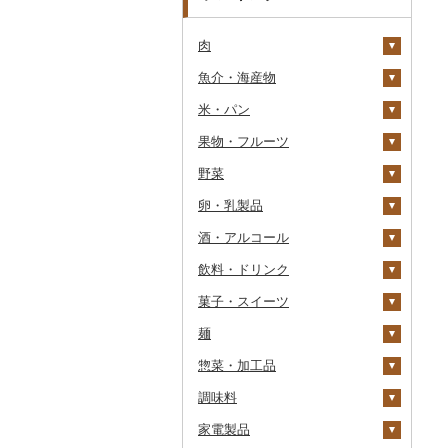
肉
魚介・海産物
牛肉（精肉）
米・パン
牛肉（加工品）
カニ
ステーキ
果物・フルーツ
豚肉（精肉）
エビ
米
すき焼き
ハンバーグ
ズワイガニ
野菜
豚肉（加工品）
いくら
雑穀
ぶどう・マスカット
しゃぶしゃぶ
もつ鍋
ステーキ
タラバガニ
甘エビ
精米
卵・乳製品
鶏肉
うに
餅
いちご
いも
焼肉
ローストビーフ
すき焼き
ハンバーグ
毛ガニ
ボタンエビ
無洗米
巨峰
酒・アルコール
鹿肉
明太子・たらこ
その他穀物加工品
りんご
トマト
卵
牛タン
ビーフジャーキー
しゃぶしゃぶ
もつ鍋
鶏肉（精肉）
かにしゃぶ
伊勢海老
玄米
ナガノパープル
じゃがいも
飲料・ドリンク
馬肉
その他魚卵
パン
もも
玉ねぎ
チーズ
ビール・発泡酒
和牛
その他牛肉（加工品）
焼肉
ハム
ハム・ソーセージ
その他カニ
その他エビ
明太子
金芽米
ピオーネ
さつまいも
フルーツトマト
菓子・スイーツ
羊肉・ラム肉（ジンギス
貝
メロン
ねぎ
ヨーグルト
日本酒
水・ミネラルウォーター
黒毛和牛
アグー豚
ソーセージ・ウインナ
唐揚げ
たらこ
数の子
ゆめぴりか
デラウェア
その他いも
ミニトマト
ビール
カン）
ー
麺
うなぎ
さくらんぼ
とうもろこし
牛乳
焼酎
コーヒー・コーヒー豆
ケーキ
白老牛
その他豚肉（精肉）
中津からあげ
からすみ
帆立（ホタテ）
つや姫
シャインマスカット
その他トマト
発泡酒
純米大吟醸
鴨肉
ベーコン・サラミ
惣菜・加工品
鮮魚
梨
根菜
バター
梅酒
茶
クッキー
ラーメン
仙台牛
水炊き
キャビア
鮑（アワビ）
コシヒカリ
その他ぶどう・マスカ
地ビール・クラフトビ
純米吟醸
芋焼酎
飲料
猪肉
その他豚肉（加工品）
ット
ール
調味料
イカ・タコ
マンゴー
アスパラガス
その他乳製品
泡盛
果汁飲料
焼き菓子
うどん
惣菜
米沢牛
地鶏
その他魚卵
牡蠣（カキ）
鮭・サーモン
はえぬき
和梨
人参
大吟醸
麦焼酎
コーヒー豆
飲料
その他肉・加工品
家電製品
海苔・海藻
みかん・柑橘
豆
ワイン
紅茶
プリン
そば
カレー・シチュー
砂糖
山形牛
赤鶏さつま
あさり
マグロ
イカ
さがびより
洋梨・ラフランス
大根
吟醸
米焼酎
粉
茶葉・ティーバッグ
りんごジュース
餃子