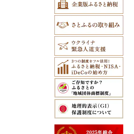
奥尻町
外ヶ浜町
北上市
女川町
鹿角市
戸沢村
三春町
笠間市
芳賀町
藤岡市
日高市
東庄町
多摩市
横須賀市
村上市
早川町
立科町
高山市
熱海市
蒲郡市
名張市
南山城村
松原市
養父市
斑鳩町
紀の川市
新庄村
安芸高田市
佐那河内村
南国市
久山町
白石町
大村市
あさぎり町
日田市
国富町
長島町
大宜味村
網走市
つがる市
平泉町
気仙沼市
大仙市
舟形町
本宮市
行方市
野木町
邑楽町
蓮田市
館山市
稲城市
三浦市
妙高市
南部町
東御市
郡上市
掛川市
東郷町
東員町
京都市
柏原市
南あわじ市
平群町
上富田町
高梁市
北島町
仁淀川町
大野城市
太良町
佐々町
南関町
姫島村
高千穂町
薩摩川内市
浦添市
浦河町
弘前市
洋野町
美里町
八郎潟町
最上町
柳津町
結城市
板倉町
川越市
大網白里市
世田谷区
大磯町
聖籠町
昭和町
中野市
白川村
伊豆の国市
犬山市
玉城町
舞鶴市
羽曳野市
洲本市
黒滝村
白浜町
勝央町
吉野川市
大月町
宗像市
平戸市
津奈木町
玖珠町
西都市
大崎町
本部町
広尾町
鰺ヶ沢町
大船渡市
松島町
真室川町
鮫川村
城里町
嬬恋村
宮代町
一宮町
日の出町
箱根町
刈羽村
甲府市
豊丘村
御嵩町
小山町
弥富市
和束町
大阪府（府庁）
猪名川町
御所市
由良町
倉敷市
三原村
水巻町
小国町
大分県（県庁）
西米良村
曽於市
今帰仁村
中札内村
むつ市
山田町
大和町
寒河江市
福島市
水戸市
草津町
吉見町
佐倉市
板橋区
横浜市
湯沢町
甲州市
売木村
海津市
森町
東海市
八幡市
吹田市
尼崎市
上牧町
すさみ町
矢掛町
香南市
岡垣町
人吉市
延岡市
鹿屋市
与那原町
滝川市
田舎館村
大槌町
大郷町
西川町
新地町
鉾田市
高崎市
東松山市
木更津市
渋谷区
茅ヶ崎市
新潟市
丹波山村
小諸市
関ケ原町
川根本町
新城市
京田辺市
河南町
加西市
明日香村
日高町
鏡野町
大豊町
豊前市
宇土市
串間市
宇検村
豊見城市
比布町
青森県（県庁）
南三陸町
高畠町
葛尾村
桜川市
群馬県（県庁）
入間市
茂原市
千代田区
川崎市
木曽町
七宗町
富士市
春日井市
向日市
和泉市
宝塚市
吉野町
有田川町
田野町
嘉麻市
荒尾市
五ヶ瀬町
天城町
東村
鶴居村
三沢市
仙台市
山形市
三島町
石岡市
大泉町
志木市
野田市
新宿区
厚木市
箕輪町
笠松町
御前崎市
瀬戸市
高槻市
淡路市
奈良市
印南町
高知市
筑後市
産山村
高原町
南種子町
読谷村
釧路市
西目屋村
大河原町
三川町
桑折町
茨城県（県庁）
長野原町
北本市
山武市
江東区
海老名市
駒ヶ根市
東白川村
東伊豆町
大府市
豊中市
丹波篠山市
大和郡山市
和歌山県（県庁）
東洋町
大木町
益城町
小林市
知名町
恩納村
苫前町
角田市
大江町
矢吹町
坂東市
中之条町
桶川市
鴨川市
青梅市
相模原市
王滝村
土岐市
西伊豆町
半田市
箕面市
香美町
野迫川村
みなべ町
越知町
直方市
御船町
高鍋町
与論町
伊平屋村
当別町
涌谷町
米沢市
国見町
小美玉市
加須市
印西市
国立市
座間市
千曲市
岐阜県（県庁）
清水町
あま市
太子町
芦屋市
葛城市
かつらぎ町
安芸市
遠賀町
山都町
美郷町
錦江町
西原町
占冠村
東松島市
檜枝岐村
日立市
三郷市
神崎町
品川区
二宮町
辰野町
下呂市
南伊豆町
岩倉市
岬町
神戸市
三宅町
田辺市
本山町
大任町
阿蘇市
諸塚村
霧島市
金武町
上士幌町
喜多方市
大子町
八潮市
船橋市
福生市
茅野市
多治見市
松崎町
小牧市
千早赤阪村
川西市
生駒市
北山村
土佐清水市
北九州市
合志市
都農町
鹿児島県（県庁）
宜野座村
平取町
南相馬市
鹿嶋市
越生町
千葉市
小平市
喬木村
垂井町
湖西市
愛西市
東大阪市
三田市
東吉野村
串本町
北川村
宇美町
美里町
阿久根市
名護市