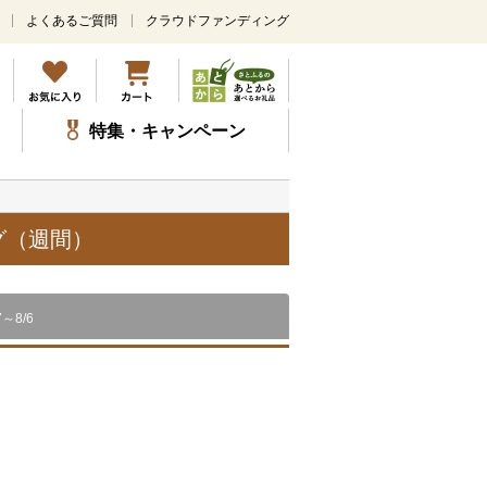
よくあるご質問
クラウドファンディング
メ
イ
ン
コ
ン
特集・キャンペーン
テ
ン
ツ
に
ス
グ（週間）
キ
ッ
プ
7～8/6