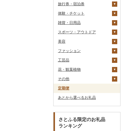
旅行券・宿泊券
干物
すいか
きのこ
ウイスキー
その他飲料・ジュース
ゼリー
パスタ
鍋
塩
季節・空調家電
常陸牛
その他鶏肉
しじみ
イワシ
タコ
海苔
あきたこまち
みかん
自然薯
その他日本酒
黒糖焼酎
白ワイン
ドリップ
静岡茶
みかんジュース（オレ
飲料
シュウマイ
カレー
ンジジュース）
体験・チケット
その他魚介・加工品
キウイ
その他野菜
リキュール・洋酒
チョコレート
ひやむぎ
ピザ
醤油
キッチン家電
旅行券
上州牛
サザエ
カツオ
わかめ
ししゃも
ひとめぼれ
レモン
レンコン
しいたけ
その他焼酎
赤ワイン
足柄茶
茶葉・ティーバッグ
野菜ジュース
コロッケ
シチュー
肉
その他果汁飲料
雑貨・日用品
柿（カキ）
甘酒
カステラ
そうめん
レトルト
味噌
照明器具
宿泊券
PayPay商品券
飛騨牛
はまぐり
金目鯛
ひじき
その他干物
しらす・ちりめん
ミルキークィーン
不知火・デコポン
にんにく・生姜
松茸
山菜
シャンパン・スパーク
知覧茶
炭酸飲料
その他惣菜
魚
JTBふるさと旅行クー
リングワイン
ポン（Eメール発行）
スポーツ・アウトドア
ドライフルーツ
ノンアルコール
アイス・ジェラート
その他麺
スープ
酢
パソコン・周辺機器
食事券
家具・インテリア
近江牛
その他貝
クエ
その他海苔・海藻
かまぼこ・練り製品
ななつぼし
せとか
その他根菜
その他きのこ
かぼちゃ
八女茶
豆乳
その他鍋
その他ワイン
JTBふるさと旅行券
美容
その他果物
その他酒
その他洋菓子
豆腐・納豆
だし
TV・オーディオ・カメラ
温泉・サウナ・スパ利用
寝具
ゴルフ
神戸牛・神戸ビーフ
くじら
その他魚介・加工品
その他米
文旦
干し柿
茄子
その他茶
その他飲料・ジュース
タンス
（紙券）
券
ファッション
煎餅・おかき
漬物
食用油
美容・健康家電
タオル
釣り
スキンケア
但馬牛
サバ
まどんな
干し芋
びわ
レタス
豆腐
机・テーブル
布団
ゴルフボール
その他旅行券
水族館
工芸品
羊羹
缶詰・瓶詰
はちみつ
カー用品
文房具・印鑑
サイクリング
シャンプー・リンス
鞄・バッグ
土佐あかうし
さんま
ポンカン
その他ドライフルーツ
ブルーベリー
その他野菜
納豆
梅干
えごま油
椅子・チェア・ソファ
枕
泉州タオル
ゴルフクラブ
化粧水・乳液・美容液
動物園
花・観葉植物
饅頭
乾物
ドレッシング
時計
食器
アウトドア・キャンプ
石鹸・ボディーソープ
洋服
織物
佐賀牛
鯛
その他柑橘
パイナップル
キムチ
肉
オリーブオイル
その他家具・インテリ
毛布
その他タオル
ボールペン
ゴルフウェア
洗顔
トートバッグ・ショル
釣り
ア
ダーバッグ
その他
大福
燻製（スモーク）
その他調味料
その他家電
キッチン用品
その他スポーツ
入浴剤
和服
陶器・漆器
観葉植物・苗木
長崎和牛
のどぐろ
栗
その他漬物
魚
ごま油
タオルケット
ノート・ファイル
グラス・カップ
その他ゴルフ
その他スキンケア
女性・レディース
本場奄美大島紬
ダイビング
キャリーバッグ・スー
定期便
その他和菓子
おせち
日用品
アロマ
靴・履物
その他装飾品・工芸品
花
地域サービス
あか牛
ふぐ
その他果物
果物
その他食用油
みりん
その他寝具
印鑑
タンブラー
包丁
ウェア・ユニフォーム
男性・メンズ
その他織物
信楽焼
ツケース
スキーチケット・リフト
あとから選べるお礼品
その他加工品
楽器・器材
プロテイン
アクセサリー
盆栽・その他
その他
宮崎牛
ブリ
ジャム
ケチャップ
その他文房具
箸
フライパン
洗剤
その他スポーツ
子供・ベビー
靴・シューズ
唐津焼
数珠
胡蝶蘭
券
その他鞄・バッグ
本・CD・DVD
その他美容
その他服飾小物
その他牛肉（精肉）
ほっけ
その他缶詰・瓶詰
こしょう
スプーン・フォーク・
鍋
トイレットペーパー
その他洋服
スリッパ・下駄・草履
ペンダント・ネックレ
備前焼
工芸品
造花・プリザーブドフ
ゴルフプレー券
ナイフ
ス
ラワー
おもちゃ・ぬいぐるみ
その他鮮魚
その他調味料
まな板
ティッシュ
その他靴・履物
財布
美濃焼
播州そろばん
花火大会チケット
GDOふるさとゴルフ
さとふる限定のお礼品
皿・椀
ピアス・イヤリング
その他花
プレークーポン
ランキング
ご当地キャラクター
土鍋
その他日用品
ショール・ストール
村上木彫堆朱
美濃和紙
カタログギフト
弁当箱
真珠・パール