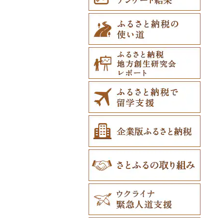
七飯町
会津若松市
阿見町
さいたま市
白井市
文京区
阿智村
恵那市
磐田市
長久手市
摂津市
赤穂市
五條市
大川村
須恵町
上峰町
波佐見町
高森町
日出町
椎葉村
徳之島町
八重瀬町
北見市
大熊町
那珂市
鴻巣市
成田市
大田区
小川村
白川町
三島市
豊川市
島本町
相生市
香芝市
いの町
香春町
吉野ヶ里町
長崎市
大津町
津久見市
日向市
湧水町
座間味村
登別市
浅川町
筑西市
嵐山町
富津市
豊島区
宮田村
各務原市
静岡県（県庁）
尾張旭市
高石市
姫路市
桜井市
土佐町
飯塚市
鹿島市
川棚町
和水町
豊後高田市
日之影町
垂水市
糸満市
訓子府町
相馬市
八千代町
越谷市
浦安市
西東京市
飯綱町
美濃市
牧之原市
稲沢市
田尻町
伊丹市
橿原市
安田町
志免町
小城市
島原市
長洲町
宇佐市
新富町
南さつま市
北中城村
室蘭市
中島村
古河市
小川町
松戸市
羽村市
栄村
揖斐川町
菊川市
知立市
堺市
兵庫県（県庁）
奈良県（県庁）
南国市
筑紫野市
佐賀市
五島市
天草市
佐伯市
綾町
屋久島町
久米島町
士幌町
伊達市
滑川町
柏市
松川町
美濃加茂市
長泉町
大口町
八尾市
加古川市
天川村
仁淀川町
糸田町
鳥栖市
新上五島町
水俣市
大分市
日南市
志布志市
南風原町
倶知安町
川内村
本庄市
匝瑳市
坂城町
北方町
日進市
大東市
播磨町
下市町
大月町
東峰村
大町町
雲仙市
多良木町
臼杵市
門川町
奄美市
南城市
天塩町
平田村
熊谷市
市川市
富士見町
可児市
常滑市
門真市
たつの市
三原村
古賀市
玄海町
壱岐市
五木村
国東市
宮崎県（県庁）
和泊町
北大東村
京極町
飯舘村
白岡市
市原市
塩尻市
岐阜市
東浦町
大阪市
香南市
久山町
白石町
大村市
あさぎり町
日田市
国富町
長島町
大宜味村
新十津川町
矢祭町
ときがわ町
諏訪市
坂祝町
高浜市
大豊町
大野城市
太良町
佐々町
南関町
姫島村
高千穂町
薩摩川内市
浦添市
江別市
楢葉町
朝霞市
小谷村
豊明市
田野町
宗像市
平戸市
津奈木町
玖珠町
西都市
大崎町
本部町
蘭越町
湯川村
美里町
松川村
津島市
高知市
水巻町
小国町
大分県（県庁）
西米良村
曽於市
今帰仁村
幌加内町
行田市
生坂村
美浜町
東洋町
岡垣町
人吉市
延岡市
鹿屋市
与那原町
古平町
深谷市
南相木村
刈谷市
越知町
豊前市
宇土市
串間市
宇検村
豊見城市