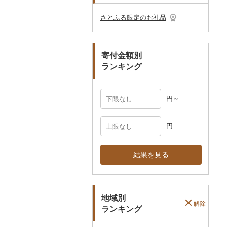
その他のゴルフプレー
ベビー用品
その他キッチン用品
ネクタイ・ベルト
その他陶器・漆器
民芸品
その他体験・チケット
券
その他食器
その他アクセサリー
さとふる限定のお礼品
ペット用品
マフラー・手袋
防災グッズ
その他服飾小物
寄付金額別
その他雑貨
ランキング
円～
円
結果を見る
地域別
解除
ランキング