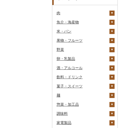
肉
魚介・海産物
牛肉（精肉）
米・パン
牛肉（加工品）
カニ
ステーキ
果物・フルーツ
豚肉（精肉）
エビ
米
すき焼き
ハンバーグ
ズワイガニ
野菜
豚肉（加工品）
いくら
雑穀
ぶどう・マスカット
しゃぶしゃぶ
もつ鍋
ステーキ
タラバガニ
甘エビ
精米
卵・乳製品
鶏肉
うに
餅
いちご
いも
焼肉
ローストビーフ
すき焼き
ハンバーグ
毛ガニ
ボタンエビ
無洗米
巨峰
酒・アルコール
鹿肉
明太子・たらこ
その他穀物加工品
りんご
トマト
卵
牛タン
ビーフジャーキー
しゃぶしゃぶ
もつ鍋
鶏肉（精肉）
かにしゃぶ
伊勢海老
玄米
ナガノパープル
じゃがいも
飲料・ドリンク
馬肉
その他魚卵
パン
もも
玉ねぎ
チーズ
ビール・発泡酒
和牛
その他牛肉（加工品）
焼肉
ハム
ハム・ソーセージ
その他カニ
その他エビ
明太子
金芽米
ピオーネ
さつまいも
フルーツトマト
菓子・スイーツ
羊肉・ラム肉（ジンギス
貝
メロン
ねぎ
ヨーグルト
日本酒
水・ミネラルウォーター
黒毛和牛
アグー豚
ソーセージ・ウインナ
唐揚げ
たらこ
数の子
ゆめぴりか
デラウェア
その他いも
ミニトマト
ビール
カン）
ー
麺
うなぎ
さくらんぼ
とうもろこし
牛乳
焼酎
コーヒー・コーヒー豆
ケーキ
白老牛
その他豚肉（精肉）
中津からあげ
からすみ
帆立（ホタテ）
つや姫
シャインマスカット
その他トマト
発泡酒
純米大吟醸
鴨肉
ベーコン・サラミ
惣菜・加工品
鮮魚
梨
根菜
バター
梅酒
茶
クッキー
ラーメン
仙台牛
水炊き
キャビア
鮑（アワビ）
コシヒカリ
その他ぶどう・マスカ
地ビール・クラフトビ
純米吟醸
芋焼酎
飲料
猪肉
その他豚肉（加工品）
ット
ール
調味料
イカ・タコ
マンゴー
アスパラガス
その他乳製品
泡盛
果汁飲料
焼き菓子
うどん
惣菜
米沢牛
地鶏
その他魚卵
牡蠣（カキ）
鮭・サーモン
はえぬき
和梨
人参
大吟醸
麦焼酎
コーヒー豆
飲料
その他肉・加工品
家電製品
海苔・海藻
みかん・柑橘
豆
ワイン
紅茶
プリン
そば
カレー・シチュー
砂糖
山形牛
赤鶏さつま
あさり
マグロ
イカ
さがびより
洋梨・ラフランス
大根
吟醸
米焼酎
粉
茶葉・ティーバッグ
りんごジュース
餃子