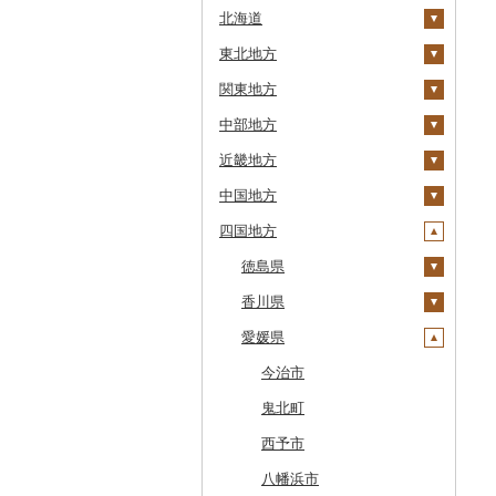
北海道
東北地方
安平町
関東地方
八雲町
青森県
中部地方
鹿部町
岩手県
茨城県
十和田市
近畿地方
江差町
宮城県
栃木県
新潟県
大鰐町
宮古市
土浦市
中国地方
白老町
秋田県
群馬県
富山県
三重県
南部町
軽米町
柴田町
取手市
那須塩原市
十日町市
四国地方
せたな町
山形県
埼玉県
石川県
滋賀県
鳥取県
五戸町
岩手町
色麻町
大潟村
つくば市
市貝町
榛東村
弥彦村
射水市
鈴鹿市
旭川市
福島県
千葉県
福井県
京都府
島根県
徳島県
藤崎町
矢巾町
丸森町
横手市
村山市
稲敷市
塩谷町
下仁田町
春日部市
阿賀町
氷見市
羽咋市
伊賀市
長浜市
鳥取県（県庁）
森町
東京都
山梨県
大阪府
岡山県
香川県
六ヶ所村
釜石市
大衡村
能代市
尾花沢市
天栄村
潮来市
上三川町
玉村町
蕨市
勝浦市
出雲崎町
朝日町
七尾市
美浜町
木曽岬町
高島市
宮津市
米子市
雲南市
阿波市
稚内市
神奈川県
長野県
兵庫県
広島県
愛媛県
東北町
野田村
加美町
小坂町
上山市
広野町
五霞町
佐野市
安中市
戸田市
袖ケ浦市
八王子市
魚沼市
高岡市
白山市
小浜市
富士吉田市
多気町
草津市
伊根町
茨木市
大山町
海士町
津山市
牟岐町
高松市
標津町
岐阜県
奈良県
山口県
三戸町
普代村
利府町
仙北市
河北町
鏡石町
北茨城市
真岡市
川場村
毛呂山町
我孫子市
日野市
南足柄市
佐渡市
魚津市
穴水町
越前町
甲斐市
高森町
松阪市
近江八幡市
与謝野町
豊能町
上郡町
琴浦町
津和野町
西粟倉村
安芸太田町
那賀町
直島町
今治市
清里町
静岡県
和歌山県
東通村
一戸町
白石市
井川町
酒田市
須賀川市
境町
高根沢町
昭和村
久喜市
長柄町
昭島市
松田町
燕市
砺波市
輪島市
若狭町
山梨市
御代田町
養老町
桑名市
竜王町
福知山市
枚方市
神河町
曽爾村
日野町
飯南町
久米南町
世羅町
柳井市
三好市
さぬき市
鬼北町
北斗市
愛知県
黒石市
陸前高田市
登米市
潟上市
新庄市
小野町
かすみがうら市
大田原市
甘楽町
ふじみ野市
芝山町
武蔵村山市
大井町
南魚沼市
入善町
中能登町
鯖江市
富士川町
飯田市
八百津町
下田市
志摩市
甲賀市
亀岡市
河内長野市
小野市
河合町
湯浅町
鳥取市
安来市
真庭市
大竹市
平生町
鳴門市
多度津町
西予市
留萌市
おいらせ町
紫波町
山元町
三種町
長井市
棚倉町
牛久市
栃木市
明和町
川島町
八千代市
葛飾区
中井町
関川村
黒部市
石川県（県庁）
高浜町
大月市
青木村
池田町
静岡市
清須市
明和町
湖南市
城陽市
泉佐野市
太子町
宇陀市
有田市
北栄町
知夫村
新見市
廿日市市
山口県（県庁）
藍住町
三豊市
八幡浜市