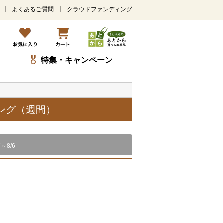
よくあるご質問
クラウドファンディング
メ
イ
ン
コ
ン
特集・キャンペーン
テ
ン
ツ
に
ス
キング（週間）
キ
ッ
プ
7～8/6