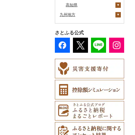
奥尻町
高知県
外ヶ浜町
北上市
女川町
鹿角市
戸沢村
三春町
笠間市
芳賀町
藤岡市
日高市
東庄町
多摩市
横須賀市
村上市
早川町
立科町
高山市
熱海市
蒲郡市
名張市
南山城村
松原市
養父市
斑鳩町
紀の川市
新庄村
安芸高田市
佐那河内村
九州地方
網走市
つがる市
平泉町
気仙沼市
大仙市
舟形町
本宮市
行方市
野木町
邑楽町
蓮田市
館山市
稲城市
三浦市
妙高市
南部町
東御市
郡上市
掛川市
東郷町
東員町
京都市
柏原市
南あわじ市
平群町
上富田町
高梁市
北島町
香美市
浦河町
福岡県
弘前市
洋野町
美里町
八郎潟町
最上町
柳津町
結城市
板倉町
川越市
大網白里市
世田谷区
大磯町
聖籠町
昭和町
中野市
白川村
伊豆の国市
犬山市
玉城町
舞鶴市
羽曳野市
洲本市
黒滝村
白浜町
勝央町
吉野川市
馬路村
さとふる公式
広尾町
佐賀県
鰺ヶ沢町
大船渡市
松島町
真室川町
鮫川村
城里町
嬬恋村
宮代町
一宮町
日の出町
箱根町
刈羽村
甲府市
豊丘村
御嵩町
小山町
弥富市
和束町
大阪府（府庁）
猪名川町
御所市
由良町
倉敷市
芸西村
那珂川市
中札内村
長崎県
むつ市
山田町
大和町
寒河江市
福島市
水戸市
草津町
吉見町
佐倉市
板橋区
横浜市
湯沢町
甲州市
売木村
海津市
森町
東海市
八幡市
吹田市
尼崎市
上牧町
すさみ町
矢掛町
須崎市
添田町
嬉野市
滝川市
熊本県
田舎館村
大槌町
大郷町
西川町
新地町
鉾田市
高崎市
東松山市
木更津市
渋谷区
茅ヶ崎市
新潟市
丹波山村
小諸市
関ケ原町
川根本町
新城市
京田辺市
河南町
加西市
明日香村
日高町
鏡野町
日高村
大刀洗町
佐賀県（県庁）
松浦市
比布町
大分県
青森県（県庁）
南三陸町
高畠町
葛尾村
桜川市
群馬県（県庁）
入間市
茂原市
千代田区
川崎市
木曽町
七宗町
富士市
春日井市
向日市
和泉市
宝塚市
吉野町
有田川町
室戸市
朝倉市
唐津市
時津町
上天草市
鶴居村
宮崎県
三沢市
仙台市
山形市
三島町
石岡市
大泉町
志木市
野田市
新宿区
厚木市
箕輪町
笠松町
御前崎市
瀬戸市
高槻市
淡路市
奈良市
印南町
黒潮町
苅田町
江北町
諫早市
湯前町
九重町
釧路市
鹿児島県
西目屋村
大河原町
三川町
桑折町
茨城県（県庁）
長野原町
北本市
山武市
江東区
海老名市
駒ヶ根市
東白川村
東伊豆町
大府市
豊中市
丹波篠山市
大和郡山市
和歌山県（県庁）
四万十市
川崎町
みやき町
東彼杵町
玉名市
由布市
えびの市
苫前町
沖縄県
角田市
大江町
矢吹町
坂東市
中之条町
桶川市
鴨川市
青梅市
相模原市
王滝村
土岐市
西伊豆町
半田市
箕面市
香美町
野迫川村
みなべ町
奈半利町
春日市
多久市
長与町
菊池市
竹田市
宮崎市
指宿市
当別町
涌谷町
米沢市
国見町
小美玉市
加須市
印西市
国立市
座間市
千曲市
岐阜県（県庁）
清水町
あま市
太子町
芦屋市
葛城市
かつらぎ町
土佐市
上毛町
伊万里市
対馬市
山江村
別府市
木城町
龍郷町
うるま市
占冠村
東松島市
檜枝岐村
日立市
三郷市
神崎町
品川区
二宮町
辰野町
下呂市
南伊豆町
岩倉市
岬町
神戸市
三宅町
田辺市
津野町
中間市
神埼市
長崎県（県庁）
宇城市
中津市
川南町
中種子町
嘉手納町
上士幌町
喜多方市
大子町
八潮市
船橋市
福生市
茅野市
多治見市
松崎町
小牧市
千早赤阪村
川西市
生駒市
北山村
高知県（県庁）
太宰府市
有田町
佐世保市
西原村
豊後大野市
三股町
出水市
北谷町
平取町
南相馬市
鹿嶋市
越生町
千葉市
小平市
喬木村
垂井町
湖西市
愛西市
東大阪市
三田市
東吉野村
串本町
四万十町
赤村
基山町
南島原市
水上村
杵築市
都城市
いちき串木野市
宮古島市