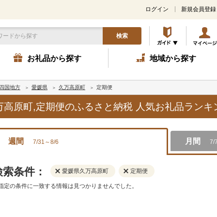
ログイン
新規会員登録
検索
お礼品から探す
地域から探す
四国地方
愛媛県
久万高原町
定期便
久万高原町,定期便のふるさと納税 人気お礼品ラン
週間
月間
7/31～8/6
7/
検索条件：
愛媛県久万高原町
定期便
指定の条件に一致する情報は見つかりませんでした。