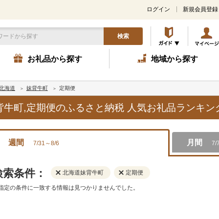
ログイン
新規会員登録
検索
お礼品から探す
地域から探す
北海道
妹背牛町
定期便
妹背牛町,定期便のふるさと納税 人気お礼品ランキン
週間
月間
7/31～8/6
7/
検索条件：
北海道妹背牛町
定期便
指定の条件に一致する情報は見つかりませんでした。