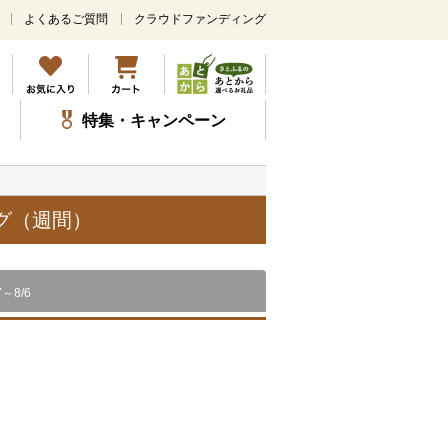
よくあるご質問
クラウドファンディング
メ
イ
ン
コ
ン
特集・キャンペーン
テ
ン
ツ
に
ス
グ（週間）
キ
ッ
プ
7～8/6