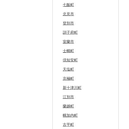
七飯町
北見市
登別市
訓子府町
室蘭市
士幌町
倶知安町
天塩町
京極町
新十津川町
江別市
蘭越町
幌加内町
古平町