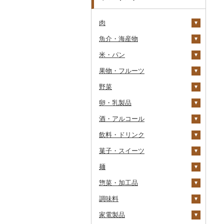
肉
魚介・海産物
牛肉（精肉）
米・パン
牛肉（加工品）
カニ
ステーキ
果物・フルーツ
豚肉（精肉）
エビ
米
すき焼き
ハンバーグ
ズワイガニ
野菜
豚肉（加工品）
いくら
雑穀
ぶどう・マスカット
しゃぶしゃぶ
もつ鍋
ステーキ
タラバガニ
甘エビ
精米
卵・乳製品
鶏肉
うに
餅
いちご
いも
焼肉
ローストビーフ
すき焼き
ハンバーグ
毛ガニ
ボタンエビ
無洗米
巨峰
酒・アルコール
鹿肉
明太子・たらこ
その他穀物加工品
りんご
トマト
卵
牛タン
ビーフジャーキー
しゃぶしゃぶ
もつ鍋
鶏肉（精肉）
かにしゃぶ
伊勢海老
玄米
ナガノパープル
じゃがいも
飲料・ドリンク
馬肉
その他魚卵
パン
もも
玉ねぎ
チーズ
ビール・発泡酒
和牛
その他牛肉（加工品）
焼肉
ハム
ハム・ソーセージ
その他カニ
その他エビ
明太子
金芽米
ピオーネ
さつまいも
フルーツトマト
菓子・スイーツ
羊肉・ラム肉（ジンギス
貝
メロン
ねぎ
ヨーグルト
日本酒
水・ミネラルウォーター
黒毛和牛
アグー豚
ソーセージ・ウインナ
唐揚げ
たらこ
数の子
ゆめぴりか
デラウェア
その他いも
ミニトマト
ビール
カン）
ー
麺
うなぎ
さくらんぼ
とうもろこし
牛乳
焼酎
コーヒー・コーヒー豆
ケーキ
白老牛
その他豚肉（精肉）
中津からあげ
からすみ
帆立（ホタテ）
つや姫
シャインマスカット
その他トマト
発泡酒
純米大吟醸
鴨肉
ベーコン・サラミ
惣菜・加工品
鮮魚
梨
根菜
バター
梅酒
茶
クッキー
ラーメン
仙台牛
水炊き
キャビア
鮑（アワビ）
コシヒカリ
その他ぶどう・マスカ
地ビール・クラフトビ
純米吟醸
芋焼酎
飲料
猪肉
その他豚肉（加工品）
ット
ール
調味料
イカ・タコ
マンゴー
アスパラガス
その他乳製品
泡盛
果汁飲料
焼き菓子
うどん
惣菜
米沢牛
地鶏
その他魚卵
牡蠣（カキ）
鮭・サーモン
はえぬき
和梨
人参
大吟醸
麦焼酎
コーヒー豆
飲料
その他肉・加工品
家電製品
海苔・海藻
みかん・柑橘
豆
ワイン
紅茶
プリン
そば
カレー・シチュー
砂糖
山形牛
赤鶏さつま
あさり
マグロ
イカ
さがびより
洋梨・ラフランス
大根
吟醸
米焼酎
粉
茶葉・ティーバッグ
りんごジュース
餃子