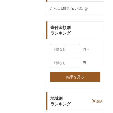
その他のゴルフプレー
ベビー用品
その他キッチン用品
ネクタイ・ベルト
その他陶器・漆器
民芸品
その他体験・チケット
券
その他食器
その他アクセサリー
さとふる限定のお礼品
ペット用品
マフラー・手袋
防災グッズ
その他服飾小物
寄付金額別
その他雑貨
ランキング
円～
円
結果を見る
地域別
解除
ランキング