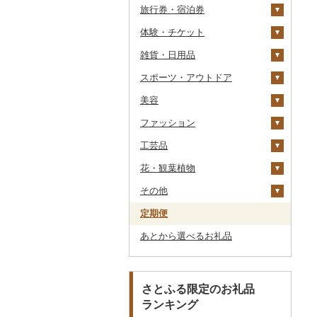
旅行券・宿泊券
干物
すいか
きのこ
ウイスキー
その他飲料・ジュース
ゼリー
パスタ
鍋
塩
季節・空調家電
常陸牛
その他鶏肉
しじみ
イワシ
タコ
海苔
あきたこまち
みかん
自然薯
その他日本酒
黒糖焼酎
白ワイン
ドリップ
静岡茶
みかんジュース（オレ
飲料
シュウマイ
カレー
ンジジュース）
体験・チケット
その他魚介・加工品
キウイ
その他野菜
リキュール・洋酒
チョコレート
ひやむぎ
ピザ
醤油
キッチン家電
旅行券
上州牛
サザエ
カツオ
わかめ
ししゃも
ひとめぼれ
レモン
レンコン
しいたけ
その他焼酎
赤ワイン
足柄茶
茶葉・ティーバッグ
野菜ジュース
コロッケ
シチュー
肉
その他果汁飲料
雑貨・日用品
柿（カキ）
甘酒
カステラ
そうめん
レトルト
味噌
照明器具
宿泊券
PayPay商品券
飛騨牛
はまぐり
金目鯛
ひじき
その他干物
しらす・ちりめん
ミルキークィーン
不知火・デコポン
にんにく・生姜
松茸
山菜
シャンパン・スパーク
知覧茶
炭酸飲料
その他惣菜
魚
JTBふるさと旅行クー
リングワイン
ポン（Eメール発行）
スポーツ・アウトドア
ドライフルーツ
ノンアルコール
アイス・ジェラート
その他麺
スープ
酢
パソコン・周辺機器
食事券
家具・インテリア
近江牛
その他貝
クエ
その他海苔・海藻
かまぼこ・練り製品
ななつぼし
せとか
その他根菜
その他きのこ
かぼちゃ
八女茶
豆乳
その他鍋
その他ワイン
JTBふるさと旅行券
美容
その他果物
その他酒
その他洋菓子
豆腐・納豆
だし
TV・オーディオ・カメラ
温泉・サウナ・スパ利用
寝具
ゴルフ
神戸牛・神戸ビーフ
くじら
その他魚介・加工品
その他米
文旦
干し柿
茄子
その他茶
その他飲料・ジュース
タンス
（紙券）
券
ファッション
煎餅・おかき
漬物
食用油
美容・健康家電
タオル
釣り
スキンケア
但馬牛
サバ
まどんな
干し芋
びわ
レタス
豆腐
机・テーブル
布団
ゴルフボール
その他旅行券
水族館
工芸品
羊羹
缶詰・瓶詰
はちみつ
カー用品
文房具・印鑑
サイクリング
シャンプー・リンス
鞄・バッグ
土佐あかうし
さんま
ポンカン
その他ドライフルーツ
ブルーベリー
その他野菜
納豆
梅干
えごま油
椅子・チェア・ソファ
枕
泉州タオル
ゴルフクラブ
化粧水・乳液・美容液
動物園
花・観葉植物
饅頭
乾物
ドレッシング
時計
食器
アウトドア・キャンプ
石鹸・ボディーソープ
洋服
織物
佐賀牛
鯛
その他柑橘
パイナップル
キムチ
肉
オリーブオイル
その他家具・インテリ
毛布
その他タオル
ボールペン
ゴルフウェア
洗顔
トートバッグ・ショル
釣り
ア
ダーバッグ
その他
大福
燻製（スモーク）
その他調味料
その他家電
キッチン用品
その他スポーツ
入浴剤
和服
陶器・漆器
観葉植物・苗木
長崎和牛
のどぐろ
栗
その他漬物
魚
ごま油
タオルケット
ノート・ファイル
グラス・カップ
その他ゴルフ
その他スキンケア
女性・レディース
本場奄美大島紬
ダイビング
キャリーバッグ・スー
定期便
その他和菓子
おせち
日用品
アロマ
靴・履物
その他装飾品・工芸品
花
地域サービス
あか牛
ふぐ
その他果物
果物
その他食用油
みりん
その他寝具
印鑑
タンブラー
包丁
ウェア・ユニフォーム
男性・メンズ
その他織物
信楽焼
ツケース
スキーチケット・リフト
あとから選べるお礼品
その他加工品
楽器・器材
プロテイン
アクセサリー
盆栽・その他
その他
宮崎牛
ブリ
ジャム
ケチャップ
その他文房具
箸
フライパン
洗剤
その他スポーツ
子供・ベビー
靴・シューズ
唐津焼
数珠
胡蝶蘭
券
その他鞄・バッグ
本・CD・DVD
その他美容
その他服飾小物
その他牛肉（精肉）
ほっけ
その他缶詰・瓶詰
こしょう
スプーン・フォーク・
鍋
トイレットペーパー
その他洋服
スリッパ・下駄・草履
ペンダント・ネックレ
備前焼
工芸品
造花・プリザーブドフ
ゴルフプレー券
ナイフ
ス
ラワー
おもちゃ・ぬいぐるみ
その他鮮魚
その他調味料
まな板
ティッシュ
その他靴・履物
財布
美濃焼
播州そろばん
花火大会チケット
GDOふるさとゴルフ
さとふる限定のお礼品
皿・椀
ピアス・イヤリング
その他花
プレークーポン
ランキング
ご当地キャラクター
土鍋
その他日用品
ショール・ストール
村上木彫堆朱
美濃和紙
カタログギフト
弁当箱
真珠・パール