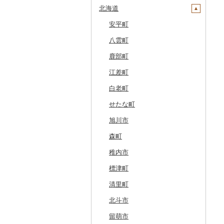
北海道
安平町
八雲町
鹿部町
江差町
白老町
せたな町
旭川市
森町
稚内市
標津町
清里町
北斗市
留萌市