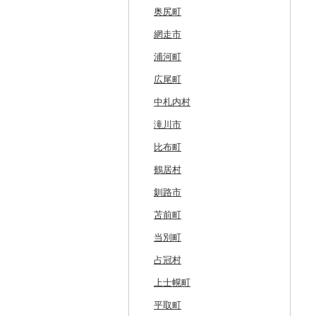
奥尻町
網走市
浦河町
広尾町
中札内村
滝川市
比布町
鶴居村
釧路市
苫前町
当別町
占冠村
上士幌町
平取町