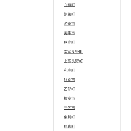
白糠町
釧路町
名寄市
美唄市
厚岸町
南富良野町
上富良野町
和寒町
紋別市
乙部町
根室市
三笠市
東川町
厚真町