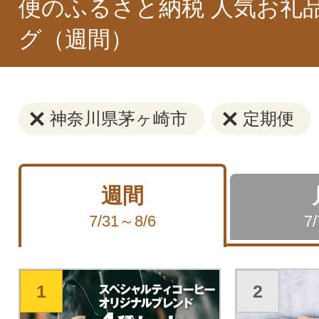
便のふるさと納税 人気お礼
グ（週間）
神奈川県茅ヶ崎市
定期便
週間
7/31～8/6
7
1
2