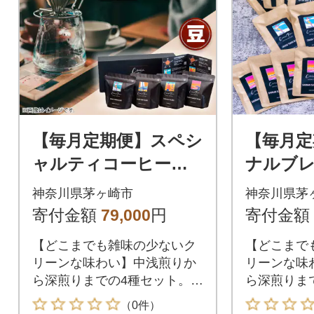
【毎月定期便】スペシ
【毎月定
ャルティコーヒー
ナルブ
【豆】オリジナルブ
ー・ドリ
神奈川県茅ヶ崎市
神奈川県茅
レンド4種セット|ギフ
種セット|
寄付金額
79,000
円
寄付金額
ト(100g×4)全6回
×20袋)
【どこまでも雑味の少ないク
【どこまで
リーンな味わい】中浅煎りか
リーンな味
ら深煎りまでの4種セット。豆
ら深煎りま
のままお届けします。
グ5種セッ
（0件）