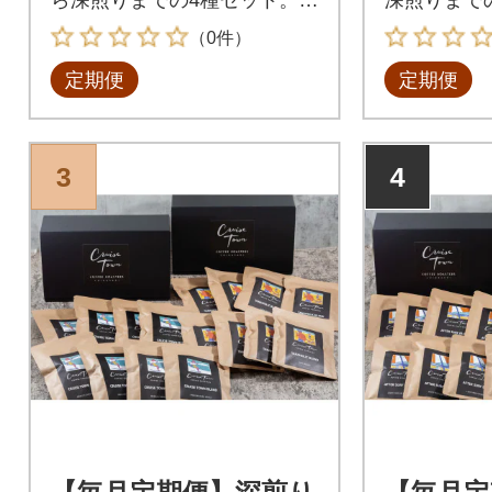
のままお届けします。
種セット
（0件）
定期便
定期便
3
4