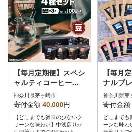
【毎月定期便】スペシ
【毎月定
ャルティコーヒー
ナルブ
【豆】オリジナルブ
ー・ドリ
神奈川県茅ヶ崎市
神奈川県茅
レンド4種セット|ギフ
種セット|
寄付金額
40,000
円
寄付金額
ト(100g×4)全3回
×20袋)
【どこまでも雑味の少ないク
どこまでも
リーンな味わい】中浅煎りか
ーンな味わ
ら深煎りまでの4種セット。豆
深煎りまで