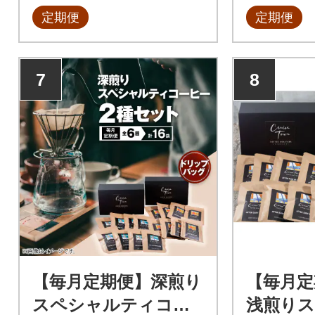
定期便
定期便
7
8
【毎月定期便】深煎り
【毎月定
スペシャルティコー
浅煎り