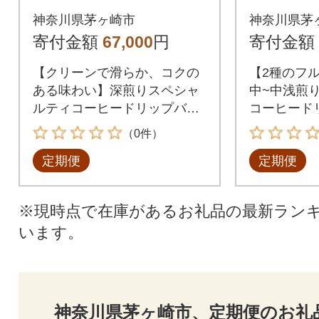
ヒー ドリップバッグ2
ィコーヒ
神奈川県茅ヶ崎市
神奈川県茅
種セット|ギフト(12g×
バッグ2
寄付金額
67,000
円
寄付金額
16袋)全6回
×16袋)
【クリーンで滑らか、コクの
【2種のフ
ある味わい】深煎りスペシャ
中~中浅煎
ルティコーヒードリップバッ
コーヒード
グ2種セット
ット
（0件）
定期便
定期便
※現時点で在庫があるお礼品の最新ラン
います。
神奈川県茅ヶ崎市、定期便のお礼