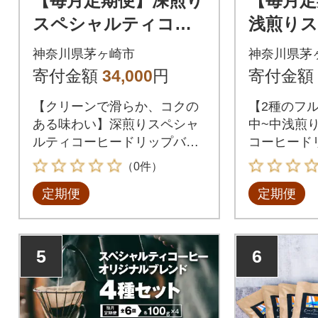
【毎月定期便】深煎り
【毎月定
スペシャルティコー
浅煎り
ヒー ドリップバッグ2
ィコーヒ
神奈川県茅ヶ崎市
神奈川県茅
種セット|ギフト(12g×
バッグ2
寄付金額
34,000
円
寄付金額
16袋)全3回
×16袋)
【クリーンで滑らか、コクの
【2種のフ
ある味わい】深煎りスペシャ
中~中浅煎
ルティコーヒードリップバッ
コーヒード
グ2種セット
ット
（0件）
定期便
定期便
5
6