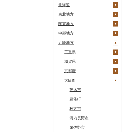
北海道
東北地方
安平町
関東地方
八雲町
青森県
中部地方
鹿部町
岩手県
茨城県
十和田市
近畿地方
江差町
宮城県
栃木県
新潟県
大鰐町
宮古市
土浦市
白老町
秋田県
群馬県
富山県
三重県
南部町
軽米町
柴田町
取手市
那須塩原市
十日町市
せたな町
山形県
埼玉県
石川県
滋賀県
五戸町
岩手町
色麻町
大潟村
つくば市
市貝町
榛東村
弥彦村
射水市
鈴鹿市
旭川市
福島県
千葉県
福井県
京都府
藤崎町
矢巾町
丸森町
横手市
村山市
稲敷市
塩谷町
下仁田町
春日部市
阿賀町
氷見市
羽咋市
伊賀市
長浜市
森町
東京都
山梨県
大阪府
六ヶ所村
釜石市
大衡村
能代市
尾花沢市
天栄村
潮来市
上三川町
玉村町
蕨市
勝浦市
出雲崎町
朝日町
七尾市
美浜町
木曽岬町
高島市
宮津市
稚内市
神奈川県
長野県
東北町
野田村
加美町
小坂町
上山市
広野町
五霞町
佐野市
安中市
戸田市
袖ケ浦市
八王子市
魚沼市
高岡市
白山市
小浜市
富士吉田市
多気町
草津市
伊根町
茨木市
標津町
岐阜県
三戸町
普代村
利府町
仙北市
河北町
鏡石町
北茨城市
真岡市
川場村
毛呂山町
我孫子市
日野市
南足柄市
佐渡市
魚津市
穴水町
越前町
甲斐市
高森町
松阪市
近江八幡市
与謝野町
豊能町
清里町
静岡県
東通村
一戸町
白石市
井川町
酒田市
須賀川市
境町
高根沢町
昭和村
久喜市
長柄町
昭島市
松田町
燕市
砺波市
輪島市
若狭町
山梨市
御代田町
養老町
桑名市
竜王町
福知山市
枚方市
北斗市
愛知県
黒石市
陸前高田市
登米市
潟上市
新庄市
小野町
かすみがうら市
大田原市
甘楽町
ふじみ野市
芝山町
武蔵村山市
大井町
南魚沼市
入善町
中能登町
鯖江市
富士川町
飯田市
八百津町
下田市
志摩市
甲賀市
亀岡市
河内長野市
留萌市
おいらせ町
紫波町
山元町
三種町
長井市
棚倉町
牛久市
栃木市
明和町
川島町
八千代市
葛飾区
中井町
関川村
黒部市
石川県（県庁）
高浜町
大月市
青木村
池田町
静岡市
清須市
明和町
湖南市
城陽市
泉佐野市