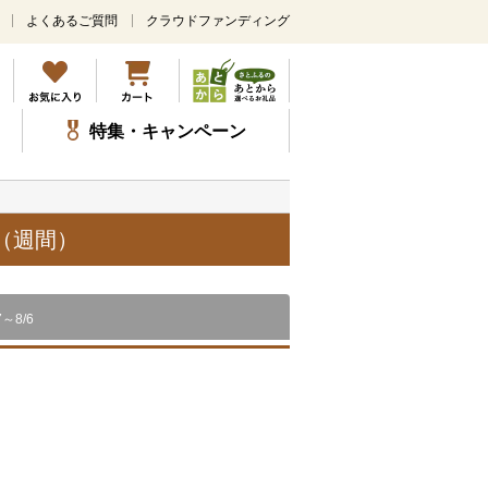
よくあるご質問
クラウドファンディング
メ
イ
ン
コ
ン
特集・キャンペーン
テ
ン
ツ
に
ス
（週間）
キ
ッ
プ
7～8/6