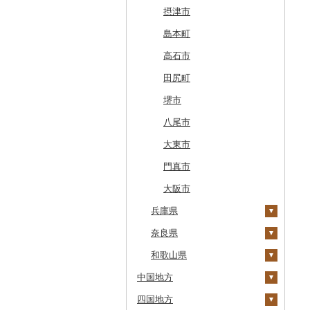
七飯町
会津若松市
阿見町
さいたま市
白井市
文京区
阿智村
恵那市
磐田市
長久手市
摂津市
北見市
大熊町
那珂市
鴻巣市
成田市
大田区
小川村
白川町
三島市
豊川市
島本町
登別市
浅川町
筑西市
嵐山町
富津市
豊島区
宮田村
各務原市
静岡県（県庁）
尾張旭市
高石市
訓子府町
相馬市
八千代町
越谷市
浦安市
西東京市
飯綱町
美濃市
牧之原市
稲沢市
田尻町
室蘭市
中島村
古河市
小川町
松戸市
羽村市
栄村
揖斐川町
菊川市
知立市
堺市
士幌町
伊達市
滑川町
柏市
松川町
美濃加茂市
長泉町
大口町
八尾市
倶知安町
川内村
本庄市
匝瑳市
坂城町
北方町
日進市
大東市
天塩町
平田村
熊谷市
市川市
富士見町
可児市
常滑市
門真市
京極町
飯舘村
白岡市
市原市
塩尻市
岐阜市
東浦町
大阪市
新十津川町
兵庫県
矢祭町
ときがわ町
諏訪市
坂祝町
高浜市
江別市
奈良県
楢葉町
朝霞市
小谷村
豊明市
上郡町
蘭越町
和歌山県
湯川村
美里町
松川村
津島市
神河町
曽爾村
中国地方
幌加内町
生坂村
美浜町
小野市
河合町
湯浅町
四国地方
古平町
鳥取県
南相木村
刈谷市
太子町
宇陀市
有田市