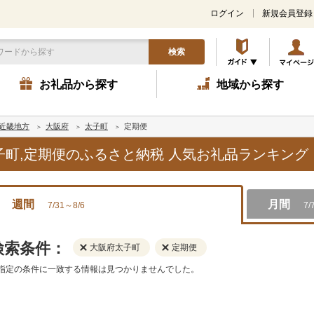
ログイン
新規会員登録
検索
お礼品から探す
地域から探す
近畿地方
大阪府
太子町
定期便
太子町,定期便のふるさと納税 人気お礼品ランキング
週間
月間
7/31～8/6
7/
検索条件：
大阪府太子町
定期便
指定の条件に一致する情報は見つかりませんでした。