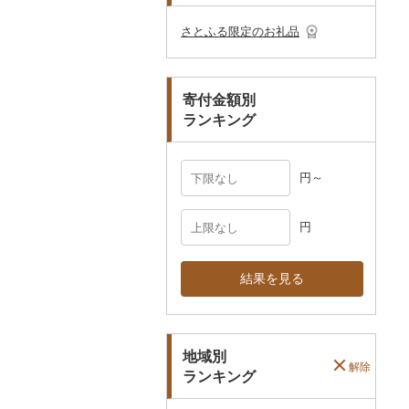
その他のゴルフプレー
ベビー用品
その他キッチン用品
ネクタイ・ベルト
その他陶器・漆器
民芸品
その他体験・チケット
券
その他食器
その他アクセサリー
さとふる限定のお礼品
ペット用品
マフラー・手袋
防災グッズ
その他服飾小物
寄付金額別
その他雑貨
ランキング
円～
円
結果を見る
地域別
解除
ランキング