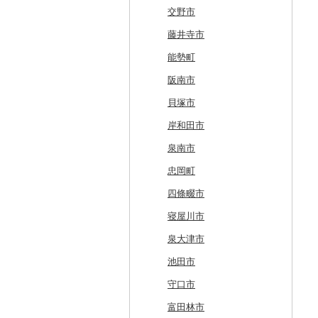
白糠町
鶴田町
滝沢市
名取市
藤里町
小国町
古殿町
常陸太田市
日光市
沼田市
上里町
横芝光町
小金井市
愛川町
新発田市
立山町
野々市市
勝山市
富士河口湖町
南箕輪村
関市
吉田町
田原市
鳥羽市
大津市
久御山町
交野市
釧路町
階上町
住田町
川崎町
湯沢市
南陽市
昭和村
つくばみらい市
小山市
桐生市
川口市
多古町
墨田区
山北町
加茂市
富山県（県庁）
能登町
福井県（県庁）
韮崎市
長野県（県庁）
瑞穂市
函南町
安城市
いなべ市
彦根市
京丹後市
藤井寺市
名寄市
深浦町
葛巻町
村田町
大館市
中山町
下郷町
下妻市
宇都宮市
吉岡町
飯能市
白子町
東久留米市
真鶴町
小千谷市
小矢部市
能美市
越前市
南アルプス市
上松町
飛騨市
藤枝市
北名古屋市
紀北町
栗東市
井手町
能勢町
美唄市
青森市
花巻市
栗原市
由利本荘市
庄内町
西郷村
茨城町
栃木県（県庁）
太田市
長瀞町
栄町
利島村
清川村
田上町
滑川市
津幡町
坂井市
市川三郷町
高山村
岐南町
御殿場市
東栄町
熊野市
愛荘町
木津川市
阪南市
厚岸町
田子町
岩泉町
富谷市
にかほ市
大石田町
二本松市
神栖市
那珂川町
高山村
羽生市
香取市
瑞穂町
開成町
五泉市
富山市
宝達志水町
あわら市
都留市
南木曽町
大野町
浜松市
豊山町
南伊勢町
滋賀県（県庁）
宇治田原町
貝塚市
南富良野町
新郷村
田野畑村
岩沼市
羽後町
川西町
猪苗代町
常総市
茂木町
みどり市
小鹿野町
習志野市
大島町
藤沢市
三条市
南砺市
金沢市
福井市
山梨県（県庁）
朝日村
山県市
伊東市
南知多町
朝日町
米原市
長岡京市
岸和田市
上富良野町
横浜町
盛岡市
七ヶ宿町
秋田県（県庁）
鶴岡市
川俣町
東海村
那須烏山市
千代田町
坂戸市
銚子市
府中市
神奈川県（県庁）
見附市
内灘町
大野市
道志村
長野市
羽島市
島田市
江南市
菰野町
豊郷町
綾部市
泉南市
和寒町
野辺地町
遠野市
大崎市
秋田市
山形県（県庁）
郡山市
美浦村
矢板市
みなかみ町
鳩山町
君津市
国分寺市
鎌倉市
糸魚川市
かほく市
敦賀市
忍野村
根羽村
本巣市
沼津市
みよし市
紀宝町
多賀町
笠置町
忠岡町
紋別市
佐井村
奥州市
塩竈市
男鹿市
金山町
西会津町
大洗町
さくら市
片品村
埼玉県（県庁）
旭市
東村山市
大和市
胎内市
小松市
おおい町
笛吹市
池田町
川辺町
伊豆市
西尾市
伊勢市
南丹市
四條畷市
乙部町
六戸町
雫石町
石巻市
美郷町
東根市
玉川村
河内町
足利市
富岡市
神川町
南房総市
中央区
伊勢原市
上越市
志賀町
永平寺町
中央市
須坂市
大垣市
裾野市
武豊町
四日市市
宇治市
寝屋川市
根室市
五所川原市
岩手県（県庁）
多賀城市
東成瀬村
飯豊町
いわき市
ひたちなか市
那須町
館林市
東秩父村
八街市
あきる野市
小田原市
阿賀野市
加賀市
北杜市
川上村
輪之内町
焼津市
幸田町
大台町
京丹波町
泉大津市
三笠市
平川市
一関市
宮城県（県庁）
五城目町
鮭川村
南会津町
龍ケ崎市
鹿沼市
伊勢崎市
横瀬町
東金市
中野区
湯河原町
津南町
鳴沢村
信濃町
神戸町
富士宮市
碧南市
尾鷲市
京都府（府庁）
池田市
東川町
蓬田村
久慈市
亘理町
北秋田市
大蔵村
田村市
守谷市
下野市
東吾妻町
三芳町
九十九里町
荒川区
秦野市
新潟県（県庁）
西桂町
南牧村
瑞浪市
河津町
岡崎市
三重県（県庁）
大山崎町
守口市
厚真町
中泊町
西和賀町
蔵王町
八峰町
山辺町
磐梯町
常陸大宮市
益子町
前橋市
幸手市
いすみ市
北区
綾瀬市
柏崎市
身延町
伊那市
中津川市
袋井市
愛知県（県庁）
津市
精華町
富田林市