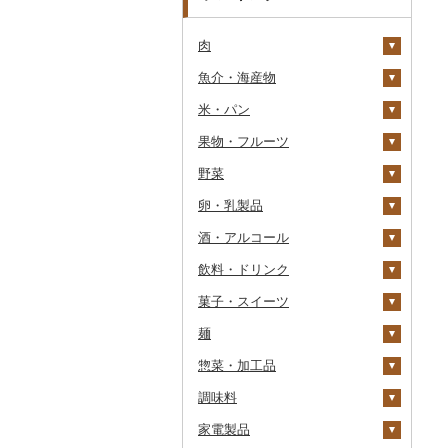
肉
魚介・海産物
牛肉（精肉）
米・パン
牛肉（加工品）
カニ
ステーキ
果物・フルーツ
豚肉（精肉）
エビ
米
すき焼き
ハンバーグ
ズワイガニ
野菜
豚肉（加工品）
いくら
雑穀
ぶどう・マスカット
しゃぶしゃぶ
もつ鍋
ステーキ
タラバガニ
甘エビ
精米
卵・乳製品
鶏肉
うに
餅
いちご
いも
焼肉
ローストビーフ
すき焼き
ハンバーグ
毛ガニ
ボタンエビ
無洗米
巨峰
酒・アルコール
鹿肉
明太子・たらこ
その他穀物加工品
りんご
トマト
卵
牛タン
ビーフジャーキー
しゃぶしゃぶ
もつ鍋
鶏肉（精肉）
かにしゃぶ
伊勢海老
玄米
ナガノパープル
じゃがいも
飲料・ドリンク
馬肉
その他魚卵
パン
もも
玉ねぎ
チーズ
ビール・発泡酒
和牛
その他牛肉（加工品）
焼肉
ハム
ハム・ソーセージ
その他カニ
その他エビ
明太子
金芽米
ピオーネ
さつまいも
フルーツトマト
菓子・スイーツ
羊肉・ラム肉（ジンギス
貝
メロン
ねぎ
ヨーグルト
日本酒
水・ミネラルウォーター
黒毛和牛
アグー豚
ソーセージ・ウインナ
唐揚げ
たらこ
数の子
ゆめぴりか
デラウェア
その他いも
ミニトマト
ビール
カン）
ー
麺
うなぎ
さくらんぼ
とうもろこし
牛乳
焼酎
コーヒー・コーヒー豆
ケーキ
白老牛
その他豚肉（精肉）
中津からあげ
からすみ
帆立（ホタテ）
つや姫
シャインマスカット
その他トマト
発泡酒
純米大吟醸
鴨肉
ベーコン・サラミ
惣菜・加工品
鮮魚
梨
根菜
バター
梅酒
茶
クッキー
ラーメン
仙台牛
水炊き
キャビア
鮑（アワビ）
コシヒカリ
その他ぶどう・マスカ
地ビール・クラフトビ
純米吟醸
芋焼酎
飲料
猪肉
その他豚肉（加工品）
ット
ール
調味料
イカ・タコ
マンゴー
アスパラガス
その他乳製品
泡盛
果汁飲料
焼き菓子
うどん
惣菜
米沢牛
地鶏
その他魚卵
牡蠣（カキ）
鮭・サーモン
はえぬき
和梨
人参
大吟醸
麦焼酎
コーヒー豆
飲料
その他肉・加工品
家電製品
海苔・海藻
みかん・柑橘
豆
ワイン
紅茶
プリン
そば
カレー・シチュー
砂糖
山形牛
赤鶏さつま
あさり
マグロ
イカ
さがびより
洋梨・ラフランス
大根
吟醸
米焼酎
粉
茶葉・ティーバッグ
りんごジュース
餃子