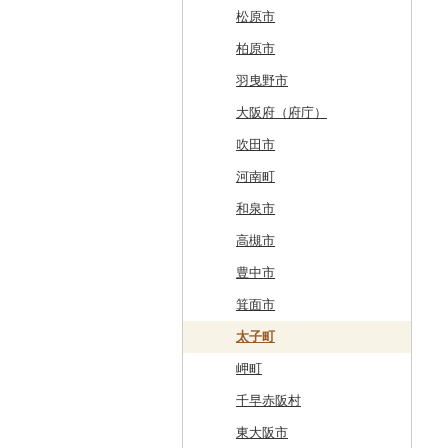
奥尻町
外ヶ浜町
北上市
女川町
鹿角市
戸沢村
三春町
笠間市
芳賀町
藤岡市
日高市
東庄町
多摩市
横須賀市
村上市
早川町
立科町
高山市
熱海市
蒲郡市
名張市
南山城村
松原市
網走市
つがる市
平泉町
気仙沼市
大仙市
舟形町
本宮市
行方市
野木町
邑楽町
蓮田市
館山市
稲城市
三浦市
妙高市
南部町
東御市
郡上市
掛川市
東郷町
東員町
京都市
柏原市
浦河町
弘前市
洋野町
美里町
八郎潟町
最上町
柳津町
結城市
板倉町
川越市
大網白里市
世田谷区
大磯町
聖籠町
昭和町
中野市
白川村
伊豆の国市
犬山市
玉城町
舞鶴市
羽曳野市
広尾町
鰺ヶ沢町
大船渡市
松島町
真室川町
鮫川村
城里町
嬬恋村
宮代町
一宮町
日の出町
箱根町
刈羽村
甲府市
豊丘村
御嵩町
小山町
弥富市
和束町
大阪府（府庁）
中札内村
むつ市
山田町
大和町
寒河江市
福島市
水戸市
草津町
吉見町
佐倉市
板橋区
横浜市
湯沢町
甲州市
売木村
海津市
森町
東海市
八幡市
吹田市
滝川市
田舎館村
大槌町
大郷町
西川町
新地町
鉾田市
高崎市
東松山市
木更津市
渋谷区
茅ヶ崎市
新潟市
丹波山村
小諸市
関ケ原町
川根本町
新城市
京田辺市
河南町
比布町
青森県（県庁）
南三陸町
高畠町
葛尾村
桜川市
群馬県（県庁）
入間市
茂原市
千代田区
川崎市
木曽町
七宗町
富士市
春日井市
向日市
和泉市
鶴居村
三沢市
仙台市
山形市
三島町
石岡市
大泉町
志木市
野田市
新宿区
厚木市
箕輪町
笠松町
御前崎市
瀬戸市
高槻市
釧路市
西目屋村
大河原町
三川町
桑折町
茨城県（県庁）
長野原町
北本市
山武市
江東区
海老名市
駒ヶ根市
東白川村
東伊豆町
大府市
豊中市
苫前町
角田市
大江町
矢吹町
坂東市
中之条町
桶川市
鴨川市
青梅市
相模原市
王滝村
土岐市
西伊豆町
半田市
箕面市
当別町
涌谷町
米沢市
国見町
小美玉市
加須市
印西市
国立市
座間市
千曲市
岐阜県（県庁）
清水町
あま市
太子町
占冠村
東松島市
檜枝岐村
日立市
三郷市
神崎町
品川区
二宮町
辰野町
下呂市
南伊豆町
岩倉市
岬町
上士幌町
喜多方市
大子町
八潮市
船橋市
福生市
茅野市
多治見市
松崎町
小牧市
千早赤阪村
平取町
南相馬市
鹿嶋市
越生町
千葉市
小平市
喬木村
垂井町
湖西市
愛西市
東大阪市