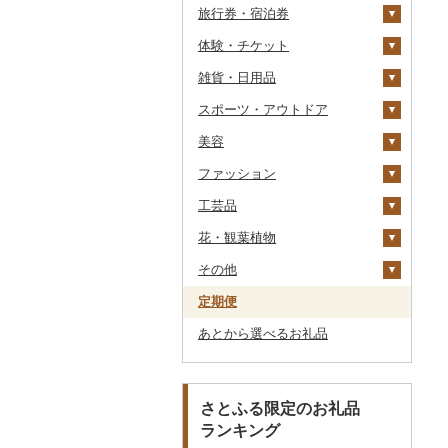
旅行券・宿泊券
干物
すいか
きのこ
ウイスキー
その他飲料・ジュース
ゼリー
パスタ
鍋
塩
季節・空調家電
常陸牛
その他鶏肉
しじみ
イワシ
タコ
海苔
あきたこまち
みかん
自然薯
その他日本酒
黒糖焼酎
白ワイン
ドリップ
静岡茶
みかんジュース（オレ
飲料
シュウマイ
カレー
ンジジュース）
体験・チケット
その他魚介・加工品
キウイ
その他野菜
リキュール・洋酒
チョコレート
ひやむぎ
ピザ
醤油
キッチン家電
旅行券
上州牛
サザエ
カツオ
わかめ
ししゃも
ひとめぼれ
レモン
レンコン
しいたけ
その他焼酎
赤ワイン
足柄茶
茶葉・ティーバッグ
野菜ジュース
コロッケ
シチュー
肉
その他果汁飲料
雑貨・日用品
柿（カキ）
甘酒
カステラ
そうめん
レトルト
味噌
照明器具
宿泊券
PayPay商品券
飛騨牛
はまぐり
金目鯛
ひじき
その他干物
しらす・ちりめん
ミルキークィーン
不知火・デコポン
にんにく・生姜
松茸
山菜
シャンパン・スパーク
知覧茶
炭酸飲料
その他惣菜
魚
JTBふるさと旅行クー
リングワイン
ポン（Eメール発行）
スポーツ・アウトドア
ドライフルーツ
ノンアルコール
アイス・ジェラート
その他麺
スープ
酢
パソコン・周辺機器
食事券
家具・インテリア
近江牛
その他貝
クエ
その他海苔・海藻
かまぼこ・練り製品
ななつぼし
せとか
その他根菜
その他きのこ
かぼちゃ
八女茶
豆乳
その他鍋
その他ワイン
JTBふるさと旅行券
美容
その他果物
その他酒
その他洋菓子
豆腐・納豆
だし
TV・オーディオ・カメラ
温泉・サウナ・スパ利用
寝具
ゴルフ
神戸牛・神戸ビーフ
くじら
その他魚介・加工品
その他米
文旦
干し柿
茄子
その他茶
その他飲料・ジュース
タンス
（紙券）
券
ファッション
煎餅・おかき
漬物
食用油
美容・健康家電
タオル
釣り
スキンケア
但馬牛
サバ
まどんな
干し芋
びわ
レタス
豆腐
机・テーブル
布団
ゴルフボール
その他旅行券
水族館
工芸品
羊羹
缶詰・瓶詰
はちみつ
カー用品
文房具・印鑑
サイクリング
シャンプー・リンス
鞄・バッグ
土佐あかうし
さんま
ポンカン
その他ドライフルーツ
ブルーベリー
その他野菜
納豆
梅干
えごま油
椅子・チェア・ソファ
枕
泉州タオル
ゴルフクラブ
化粧水・乳液・美容液
動物園
花・観葉植物
饅頭
乾物
ドレッシング
時計
食器
アウトドア・キャンプ
石鹸・ボディーソープ
洋服
織物
佐賀牛
鯛
その他柑橘
パイナップル
キムチ
肉
オリーブオイル
その他家具・インテリ
毛布
その他タオル
ボールペン
ゴルフウェア
洗顔
トートバッグ・ショル
釣り
ア
ダーバッグ
その他
大福
燻製（スモーク）
その他調味料
その他家電
キッチン用品
その他スポーツ
入浴剤
和服
陶器・漆器
観葉植物・苗木
長崎和牛
のどぐろ
栗
その他漬物
魚
ごま油
タオルケット
ノート・ファイル
グラス・カップ
その他ゴルフ
その他スキンケア
女性・レディース
本場奄美大島紬
ダイビング
キャリーバッグ・スー
定期便
その他和菓子
おせち
日用品
アロマ
靴・履物
その他装飾品・工芸品
花
地域サービス
あか牛
ふぐ
その他果物
果物
その他食用油
みりん
その他寝具
印鑑
タンブラー
包丁
ウェア・ユニフォーム
男性・メンズ
その他織物
信楽焼
ツケース
スキーチケット・リフト
あとから選べるお礼品
その他加工品
楽器・器材
プロテイン
アクセサリー
盆栽・その他
その他
宮崎牛
ブリ
ジャム
ケチャップ
その他文房具
箸
フライパン
洗剤
その他スポーツ
子供・ベビー
靴・シューズ
唐津焼
数珠
胡蝶蘭
券
その他鞄・バッグ
本・CD・DVD
その他美容
その他服飾小物
その他牛肉（精肉）
ほっけ
その他缶詰・瓶詰
こしょう
スプーン・フォーク・
鍋
トイレットペーパー
その他洋服
スリッパ・下駄・草履
ペンダント・ネックレ
備前焼
工芸品
造花・プリザーブドフ
ゴルフプレー券
ナイフ
ス
ラワー
おもちゃ・ぬいぐるみ
その他鮮魚
その他調味料
まな板
ティッシュ
その他靴・履物
財布
美濃焼
播州そろばん
花火大会チケット
GDOふるさとゴルフ
さとふる限定のお礼品
皿・椀
ピアス・イヤリング
その他花
プレークーポン
ランキング
ご当地キャラクター
土鍋
その他日用品
ショール・ストール
村上木彫堆朱
美濃和紙
カタログギフト
弁当箱
真珠・パール