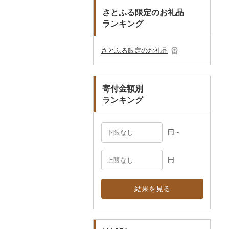
その他のゴルフプレー
ベビー用品
その他キッチン用品
ネクタイ・ベルト
その他陶器・漆器
民芸品
その他体験・チケット
券
さとふる限定のお礼品
その他食器
その他アクセサリー
ランキング
ペット用品
マフラー・手袋
防災グッズ
その他服飾小物
さとふる限定のお礼品
その他雑貨
寄付金額別
ランキング
円～
円
結果を見る