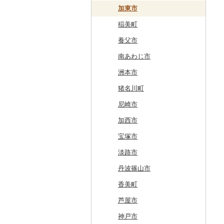
東川町
蓬田村
久慈市
亘理町
北秋田市
大蔵村
田村市
守谷市
下野市
東吾妻町
三芳町
九十九里町
荒川区
秦野市
新潟県（県庁）
西桂町
南牧村
瑞浪市
河津町
岡崎市
三重県（県庁）
大山崎町
守口市
加東市
厚真町
中泊町
西和賀町
蔵王町
八峰町
山辺町
磐梯町
常陸大宮市
益子町
前橋市
幸手市
いすみ市
北区
綾瀬市
柏崎市
身延町
伊那市
中津川市
袋井市
愛知県（県庁）
津市
精華町
富田林市
稲美町
奥尻町
外ヶ浜町
北上市
女川町
鹿角市
戸沢村
三春町
笠間市
芳賀町
藤岡市
日高市
東庄町
多摩市
横須賀市
村上市
早川町
立科町
高山市
熱海市
蒲郡市
名張市
南山城村
松原市
養父市
網走市
つがる市
平泉町
気仙沼市
大仙市
舟形町
本宮市
行方市
野木町
邑楽町
蓮田市
館山市
稲城市
三浦市
妙高市
南部町
東御市
郡上市
掛川市
東郷町
東員町
京都市
柏原市
南あわじ市
浦河町
弘前市
洋野町
美里町
八郎潟町
最上町
柳津町
結城市
板倉町
川越市
大網白里市
世田谷区
大磯町
聖籠町
昭和町
中野市
白川村
伊豆の国市
犬山市
玉城町
舞鶴市
羽曳野市
洲本市
広尾町
鰺ヶ沢町
大船渡市
松島町
真室川町
鮫川村
城里町
嬬恋村
宮代町
一宮町
日の出町
箱根町
刈羽村
甲府市
豊丘村
御嵩町
小山町
弥富市
和束町
大阪府（府庁）
猪名川町
中札内村
むつ市
山田町
大和町
寒河江市
福島市
水戸市
草津町
吉見町
佐倉市
板橋区
横浜市
湯沢町
甲州市
売木村
海津市
森町
東海市
八幡市
吹田市
尼崎市
滝川市
田舎館村
大槌町
大郷町
西川町
新地町
鉾田市
高崎市
東松山市
木更津市
渋谷区
茅ヶ崎市
新潟市
丹波山村
小諸市
関ケ原町
川根本町
新城市
京田辺市
河南町
加西市
比布町
青森県（県庁）
南三陸町
高畠町
葛尾村
桜川市
群馬県（県庁）
入間市
茂原市
千代田区
川崎市
木曽町
七宗町
富士市
春日井市
向日市
和泉市
宝塚市
鶴居村
三沢市
仙台市
山形市
三島町
石岡市
大泉町
志木市
野田市
新宿区
厚木市
箕輪町
笠松町
御前崎市
瀬戸市
高槻市
淡路市
釧路市
西目屋村
大河原町
三川町
桑折町
茨城県（県庁）
長野原町
北本市
山武市
江東区
海老名市
駒ヶ根市
東白川村
東伊豆町
大府市
豊中市
丹波篠山市
苫前町
角田市
大江町
矢吹町
坂東市
中之条町
桶川市
鴨川市
青梅市
相模原市
王滝村
土岐市
西伊豆町
半田市
箕面市
香美町
当別町
涌谷町
米沢市
国見町
小美玉市
加須市
印西市
国立市
座間市
千曲市
岐阜県（県庁）
清水町
あま市
太子町
芦屋市
占冠村
東松島市
檜枝岐村
日立市
三郷市
神崎町
品川区
二宮町
辰野町
下呂市
南伊豆町
岩倉市
岬町
神戸市