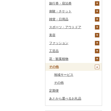
旅行券・宿泊券
干物
すいか
きのこ
ウイスキー
その他飲料・ジュース
ゼリー
パスタ
鍋
塩
季節・空調家電
常陸牛
その他鶏肉
しじみ
イワシ
タコ
海苔
あきたこまち
みかん
自然薯
その他日本酒
黒糖焼酎
白ワイン
ドリップ
静岡茶
みかんジュース（オレ
飲料
シュウマイ
カレー
ンジジュース）
体験・チケット
その他魚介・加工品
キウイ
その他野菜
リキュール・洋酒
チョコレート
ひやむぎ
ピザ
醤油
キッチン家電
旅行券
上州牛
サザエ
カツオ
わかめ
ししゃも
ひとめぼれ
レモン
レンコン
しいたけ
その他焼酎
赤ワイン
足柄茶
茶葉・ティーバッグ
野菜ジュース
コロッケ
シチュー
肉
その他果汁飲料
雑貨・日用品
柿（カキ）
甘酒
カステラ
そうめん
レトルト
味噌
照明器具
宿泊券
PayPay商品券
飛騨牛
はまぐり
金目鯛
ひじき
その他干物
しらす・ちりめん
ミルキークィーン
不知火・デコポン
にんにく・生姜
松茸
山菜
シャンパン・スパーク
知覧茶
炭酸飲料
その他惣菜
魚
JTBふるさと旅行クー
リングワイン
ポン（Eメール発行）
スポーツ・アウトドア
ドライフルーツ
ノンアルコール
アイス・ジェラート
その他麺
スープ
酢
パソコン・周辺機器
食事券
家具・インテリア
近江牛
その他貝
クエ
その他海苔・海藻
かまぼこ・練り製品
ななつぼし
せとか
その他根菜
その他きのこ
かぼちゃ
八女茶
豆乳
その他鍋
その他ワイン
JTBふるさと旅行券
美容
その他果物
その他酒
その他洋菓子
豆腐・納豆
だし
TV・オーディオ・カメラ
温泉・サウナ・スパ利用
寝具
ゴルフ
神戸牛・神戸ビーフ
くじら
その他魚介・加工品
その他米
文旦
干し柿
茄子
その他茶
その他飲料・ジュース
タンス
（紙券）
券
ファッション
煎餅・おかき
漬物
食用油
美容・健康家電
タオル
釣り
スキンケア
但馬牛
サバ
まどんな
干し芋
びわ
レタス
豆腐
机・テーブル
布団
ゴルフボール
その他旅行券
水族館
工芸品
羊羹
缶詰・瓶詰
はちみつ
カー用品
文房具・印鑑
サイクリング
シャンプー・リンス
鞄・バッグ
土佐あかうし
さんま
ポンカン
その他ドライフルーツ
ブルーベリー
その他野菜
納豆
梅干
えごま油
椅子・チェア・ソファ
枕
泉州タオル
ゴルフクラブ
化粧水・乳液・美容液
動物園
花・観葉植物
饅頭
乾物
ドレッシング
時計
食器
アウトドア・キャンプ
石鹸・ボディーソープ
洋服
織物
佐賀牛
鯛
その他柑橘
パイナップル
キムチ
肉
オリーブオイル
その他家具・インテリ
毛布
その他タオル
ボールペン
ゴルフウェア
洗顔
トートバッグ・ショル
釣り
ア
ダーバッグ
その他
大福
燻製（スモーク）
その他調味料
その他家電
キッチン用品
その他スポーツ
入浴剤
和服
陶器・漆器
観葉植物・苗木
長崎和牛
のどぐろ
栗
その他漬物
魚
ごま油
タオルケット
ノート・ファイル
グラス・カップ
その他ゴルフ
その他スキンケア
女性・レディース
本場奄美大島紬
ダイビング
キャリーバッグ・スー
その他和菓子
おせち
日用品
アロマ
靴・履物
その他装飾品・工芸品
花
地域サービス
あか牛
ふぐ
その他果物
果物
その他食用油
みりん
その他寝具
印鑑
タンブラー
包丁
ウェア・ユニフォーム
男性・メンズ
その他織物
信楽焼
ツケース
スキーチケット・リフト
その他加工品
楽器・器材
プロテイン
アクセサリー
盆栽・その他
その他
宮崎牛
ブリ
ジャム
ケチャップ
その他文房具
箸
フライパン
洗剤
その他スポーツ
子供・ベビー
靴・シューズ
唐津焼
数珠
胡蝶蘭
券
その他鞄・バッグ
定期便
本・CD・DVD
その他美容
その他服飾小物
その他牛肉（精肉）
ほっけ
その他缶詰・瓶詰
こしょう
スプーン・フォーク・
鍋
トイレットペーパー
その他洋服
スリッパ・下駄・草履
ペンダント・ネックレ
備前焼
工芸品
造花・プリザーブドフ
ゴルフプレー券
ナイフ
ス
ラワー
あとから選べるお礼品
おもちゃ・ぬいぐるみ
その他鮮魚
その他調味料
まな板
ティッシュ
その他靴・履物
財布
美濃焼
播州そろばん
花火大会チケット
GDOふるさとゴルフ
皿・椀
ピアス・イヤリング
その他花
プレークーポン
ご当地キャラクター
土鍋
その他日用品
ショール・ストール
村上木彫堆朱
美濃和紙
カタログギフト
弁当箱
真珠・パール