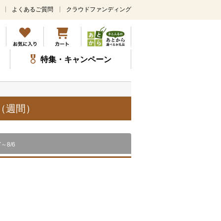
よくあるご質問
クラウドファンディング
メ
イ
ン
コ
ン
特集・キャンペーン
テ
ン
ツ
に
ス
（週間）
キ
ッ
プ
7～8/6