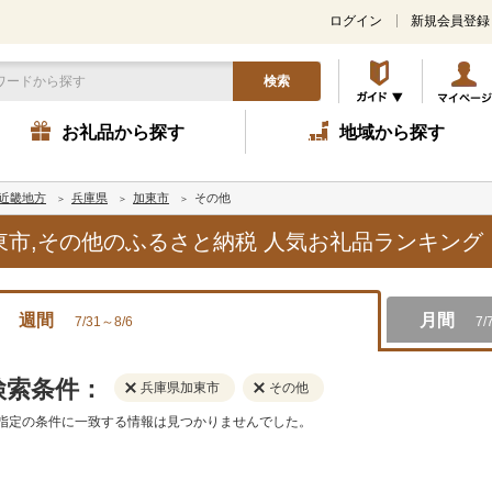
ログイン
新規会員登録
検索
お礼品から探す
地域から探す
近畿地方
兵庫県
加東市
その他
加東市,その他のふるさと納税 人気お礼品ランキング
週間
月間
7/31～8/6
7/
検索条件：
兵庫県加東市
その他
指定の条件に一致する情報は見つかりませんでした。