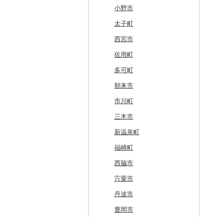
北斗市
愛知県
黒石市
陸前高田市
登米市
潟上市
新庄市
小野町
かすみがうら市
大田原市
甘楽町
ふじみ野市
芝山町
武蔵村山市
大井町
南魚沼市
入善町
中能登町
鯖江市
富士川町
飯田市
八百津町
下田市
志摩市
甲賀市
亀岡市
河内長野市
小野市
留萌市
おいらせ町
紫波町
山元町
三種町
長井市
棚倉町
牛久市
栃木市
明和町
川島町
八千代市
葛飾区
中井町
関川村
黒部市
石川県（県庁）
高浜町
大月市
青木村
池田町
静岡市
清須市
明和町
湖南市
城陽市
泉佐野市
太子町
白糠町
鶴田町
滝沢市
名取市
藤里町
小国町
古殿町
常陸太田市
日光市
沼田市
上里町
横芝光町
小金井市
愛川町
新発田市
立山町
野々市市
勝山市
富士河口湖町
南箕輪村
関市
吉田町
田原市
鳥羽市
大津市
久御山町
交野市
西宮市
釧路町
階上町
住田町
川崎町
湯沢市
南陽市
昭和村
つくばみらい市
小山市
桐生市
川口市
多古町
墨田区
山北町
加茂市
富山県（県庁）
能登町
福井県（県庁）
韮崎市
長野県（県庁）
瑞穂市
函南町
安城市
いなべ市
彦根市
京丹後市
藤井寺市
佐用町
名寄市
深浦町
葛巻町
村田町
大館市
中山町
下郷町
下妻市
宇都宮市
吉岡町
飯能市
白子町
東久留米市
真鶴町
小千谷市
小矢部市
能美市
越前市
南アルプス市
上松町
飛騨市
藤枝市
北名古屋市
紀北町
栗東市
井手町
能勢町
多可町
美唄市
青森市
花巻市
栗原市
由利本荘市
庄内町
西郷村
茨城町
栃木県（県庁）
太田市
長瀞町
栄町
利島村
清川村
田上町
滑川市
津幡町
坂井市
市川三郷町
高山村
岐南町
御殿場市
東栄町
熊野市
愛荘町
木津川市
阪南市
朝来市
厚岸町
田子町
岩泉町
富谷市
にかほ市
大石田町
二本松市
神栖市
那珂川町
高山村
羽生市
香取市
瑞穂町
開成町
五泉市
富山市
宝達志水町
あわら市
都留市
南木曽町
大野町
浜松市
豊山町
南伊勢町
滋賀県（県庁）
宇治田原町
貝塚市
市川町
南富良野町
新郷村
田野畑村
岩沼市
羽後町
川西町
猪苗代町
常総市
茂木町
みどり市
小鹿野町
習志野市
大島町
藤沢市
三条市
南砺市
金沢市
福井市
山梨県（県庁）
朝日村
山県市
伊東市
南知多町
朝日町
米原市
長岡京市
岸和田市
三木市
上富良野町
横浜町
盛岡市
七ヶ宿町
秋田県（県庁）
鶴岡市
川俣町
東海村
那須烏山市
千代田町
坂戸市
銚子市
府中市
神奈川県（県庁）
見附市
内灘町
大野市
道志村
長野市
羽島市
島田市
江南市
菰野町
豊郷町
綾部市
泉南市
新温泉町
和寒町
野辺地町
遠野市
大崎市
秋田市
山形県（県庁）
郡山市
美浦村
矢板市
みなかみ町
鳩山町
君津市
国分寺市
鎌倉市
糸魚川市
かほく市
敦賀市
忍野村
根羽村
本巣市
沼津市
みよし市
紀宝町
多賀町
笠置町
忠岡町
福崎町
紋別市
佐井村
奥州市
塩竈市
男鹿市
金山町
西会津町
大洗町
さくら市
片品村
埼玉県（県庁）
旭市
東村山市
大和市
胎内市
小松市
おおい町
笛吹市
池田町
川辺町
伊豆市
西尾市
伊勢市
南丹市
四條畷市
西脇市
乙部町
六戸町
雫石町
石巻市
美郷町
東根市
玉川村
河内町
足利市
富岡市
神川町
南房総市
中央区
伊勢原市
上越市
志賀町
永平寺町
中央市
須坂市
大垣市
裾野市
武豊町
四日市市
宇治市
寝屋川市
宍粟市
根室市
五所川原市
岩手県（県庁）
多賀城市
東成瀬村
飯豊町
いわき市
ひたちなか市
那須町
館林市
東秩父村
八街市
あきる野市
小田原市
阿賀野市
加賀市
北杜市
川上村
輪之内町
焼津市
幸田町
大台町
京丹波町
泉大津市
丹波市
三笠市
平川市
一関市
宮城県（県庁）
五城目町
鮭川村
南会津町
龍ケ崎市
鹿沼市
伊勢崎市
横瀬町
東金市
中野区
湯河原町
津南町
鳴沢村
信濃町
神戸町
富士宮市
碧南市
尾鷲市
京都府（府庁）
池田市
豊岡市