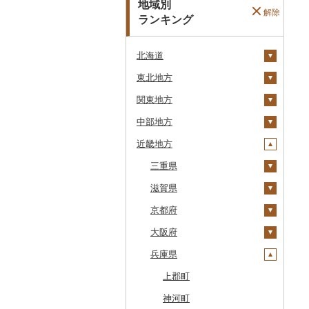
地域別
解除
ランキング
北海道
東北地方
安平町
関東地方
八雲町
青森県
中部地方
鹿部町
岩手県
茨城県
十和田市
近畿地方
江差町
宮城県
栃木県
新潟県
大鰐町
宮古市
土浦市
白老町
秋田県
群馬県
富山県
三重県
南部町
軽米町
柴田町
取手市
那須塩原市
十日町市
せたな町
山形県
埼玉県
石川県
滋賀県
五戸町
岩手町
色麻町
大潟村
つくば市
市貝町
榛東村
弥彦村
射水市
鈴鹿市
旭川市
福島県
千葉県
福井県
京都府
藤崎町
矢巾町
丸森町
横手市
村山市
稲敷市
塩谷町
下仁田町
春日部市
阿賀町
氷見市
羽咋市
伊賀市
長浜市
森町
東京都
山梨県
大阪府
六ヶ所村
釜石市
大衡村
能代市
尾花沢市
天栄村
潮来市
上三川町
玉村町
蕨市
勝浦市
出雲崎町
朝日町
七尾市
美浜町
木曽岬町
高島市
宮津市
稚内市
神奈川県
長野県
兵庫県
東北町
野田村
加美町
小坂町
上山市
広野町
五霞町
佐野市
安中市
戸田市
袖ケ浦市
八王子市
魚沼市
高岡市
白山市
小浜市
富士吉田市
多気町
草津市
伊根町
茨木市
標津町
岐阜県
三戸町
普代村
利府町
仙北市
河北町
鏡石町
北茨城市
真岡市
川場村
毛呂山町
我孫子市
日野市
南足柄市
佐渡市
魚津市
穴水町
越前町
甲斐市
高森町
松阪市
近江八幡市
与謝野町
豊能町
上郡町
清里町
静岡県
東通村
一戸町
白石市
井川町
酒田市
須賀川市
境町
高根沢町
昭和村
久喜市
長柄町
昭島市
松田町
燕市
砺波市
輪島市
若狭町
山梨市
御代田町
養老町
桑名市
竜王町
福知山市
枚方市
神河町