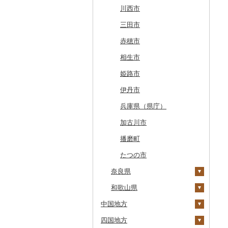
上士幌町
喜多方市
大子町
八潮市
船橋市
福生市
茅野市
多治見市
松崎町
小牧市
千早赤阪村
川西市
平取町
南相馬市
鹿嶋市
越生町
千葉市
小平市
喬木村
垂井町
湖西市
愛西市
東大阪市
三田市
七飯町
会津若松市
阿見町
さいたま市
白井市
文京区
阿智村
恵那市
磐田市
長久手市
摂津市
赤穂市
北見市
大熊町
那珂市
鴻巣市
成田市
大田区
小川村
白川町
三島市
豊川市
島本町
相生市
登別市
浅川町
筑西市
嵐山町
富津市
豊島区
宮田村
各務原市
静岡県（県庁）
尾張旭市
高石市
姫路市
訓子府町
相馬市
八千代町
越谷市
浦安市
西東京市
飯綱町
美濃市
牧之原市
稲沢市
田尻町
伊丹市
室蘭市
中島村
古河市
小川町
松戸市
羽村市
栄村
揖斐川町
菊川市
知立市
堺市
兵庫県（県庁）
士幌町
伊達市
滑川町
柏市
松川町
美濃加茂市
長泉町
大口町
八尾市
加古川市
倶知安町
川内村
本庄市
匝瑳市
坂城町
北方町
日進市
大東市
播磨町
天塩町
平田村
熊谷市
市川市
富士見町
可児市
常滑市
門真市
たつの市
京極町
奈良県
飯舘村
白岡市
市原市
塩尻市
岐阜市
東浦町
大阪市
新十津川町
和歌山県
矢祭町
ときがわ町
諏訪市
坂祝町
高浜市
曽爾村
中国地方
江別市
楢葉町
朝霞市
小谷村
豊明市
河合町
湯浅町
四国地方
蘭越町
鳥取県
湯川村
美里町
松川村
津島市
宇陀市
有田市