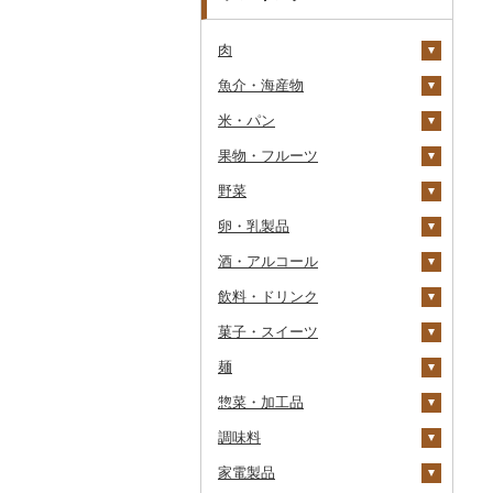
肉
魚介・海産物
牛肉（精肉）
米・パン
牛肉（加工品）
カニ
ステーキ
果物・フルーツ
豚肉（精肉）
エビ
米
すき焼き
ハンバーグ
ズワイガニ
野菜
豚肉（加工品）
いくら
雑穀
ぶどう・マスカット
しゃぶしゃぶ
もつ鍋
ステーキ
タラバガニ
甘エビ
精米
卵・乳製品
鶏肉
うに
餅
いちご
いも
焼肉
ローストビーフ
すき焼き
ハンバーグ
毛ガニ
ボタンエビ
無洗米
巨峰
酒・アルコール
鹿肉
明太子・たらこ
その他穀物加工品
りんご
トマト
卵
牛タン
ビーフジャーキー
しゃぶしゃぶ
もつ鍋
鶏肉（精肉）
かにしゃぶ
伊勢海老
玄米
ナガノパープル
じゃがいも
飲料・ドリンク
馬肉
その他魚卵
パン
もも
玉ねぎ
チーズ
ビール・発泡酒
和牛
その他牛肉（加工品）
焼肉
ハム
ハム・ソーセージ
その他カニ
その他エビ
明太子
金芽米
ピオーネ
さつまいも
フルーツトマト
菓子・スイーツ
羊肉・ラム肉（ジンギス
貝
メロン
ねぎ
ヨーグルト
日本酒
水・ミネラルウォーター
黒毛和牛
アグー豚
ソーセージ・ウインナ
唐揚げ
たらこ
数の子
ゆめぴりか
デラウェア
その他いも
ミニトマト
ビール
カン）
ー
麺
うなぎ
さくらんぼ
とうもろこし
牛乳
焼酎
コーヒー・コーヒー豆
ケーキ
白老牛
その他豚肉（精肉）
中津からあげ
からすみ
帆立（ホタテ）
つや姫
シャインマスカット
その他トマト
発泡酒
純米大吟醸
鴨肉
ベーコン・サラミ
惣菜・加工品
鮮魚
梨
根菜
バター
梅酒
茶
クッキー
ラーメン
仙台牛
水炊き
キャビア
鮑（アワビ）
コシヒカリ
その他ぶどう・マスカ
地ビール・クラフトビ
純米吟醸
芋焼酎
飲料
猪肉
その他豚肉（加工品）
ット
ール
調味料
イカ・タコ
マンゴー
アスパラガス
その他乳製品
泡盛
果汁飲料
焼き菓子
うどん
惣菜
米沢牛
地鶏
その他魚卵
牡蠣（カキ）
鮭・サーモン
はえぬき
和梨
人参
大吟醸
麦焼酎
コーヒー豆
飲料
その他肉・加工品
家電製品
海苔・海藻
みかん・柑橘
豆
ワイン
紅茶
プリン
そば
カレー・シチュー
砂糖
山形牛
赤鶏さつま
あさり
マグロ
イカ
さがびより
洋梨・ラフランス
大根
吟醸
米焼酎
粉
茶葉・ティーバッグ
りんごジュース
餃子