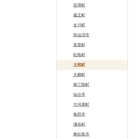
東川町
蓬田村
久慈市
亘理町
厚真町
中泊町
西和賀町
蔵王町
奥尻町
外ヶ浜町
北上市
女川町
網走市
つがる市
平泉町
気仙沼市
浦河町
弘前市
洋野町
美里町
広尾町
鰺ヶ沢町
大船渡市
松島町
中札内村
むつ市
山田町
大和町
滝川市
田舎館村
大槌町
大郷町
比布町
青森県（県庁）
南三陸町
鶴居村
三沢市
仙台市
釧路市
西目屋村
大河原町
苫前町
角田市
当別町
涌谷町
占冠村
東松島市