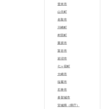
北斗市
黒石市
陸前高田市
登米市
留萌市
おいらせ町
紫波町
山元町
白糠町
鶴田町
滝沢市
名取市
釧路町
階上町
住田町
川崎町
名寄市
深浦町
葛巻町
村田町
美唄市
青森市
花巻市
栗原市
厚岸町
田子町
岩泉町
富谷市
南富良野町
新郷村
田野畑村
岩沼市
上富良野町
横浜町
盛岡市
七ヶ宿町
和寒町
野辺地町
遠野市
大崎市
紋別市
佐井村
奥州市
塩竈市
乙部町
六戸町
雫石町
石巻市
根室市
五所川原市
岩手県（県庁）
多賀城市
三笠市
平川市
一関市
宮城県（県庁）