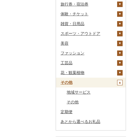
旅行券・宿泊券
干物
すいか
きのこ
ウイスキー
その他飲料・ジュース
ゼリー
パスタ
鍋
塩
季節・空調家電
常陸牛
その他鶏肉
しじみ
イワシ
タコ
海苔
あきたこまち
みかん
自然薯
その他日本酒
黒糖焼酎
白ワイン
ドリップ
静岡茶
みかんジュース（オレ
飲料
シュウマイ
カレー
ンジジュース）
体験・チケット
その他魚介・加工品
キウイ
その他野菜
リキュール・洋酒
チョコレート
ひやむぎ
ピザ
醤油
キッチン家電
旅行券
上州牛
サザエ
カツオ
わかめ
ししゃも
ひとめぼれ
レモン
レンコン
しいたけ
その他焼酎
赤ワイン
足柄茶
茶葉・ティーバッグ
野菜ジュース
コロッケ
シチュー
肉
その他果汁飲料
雑貨・日用品
柿（カキ）
甘酒
カステラ
そうめん
レトルト
味噌
照明器具
宿泊券
PayPay商品券
飛騨牛
はまぐり
金目鯛
ひじき
その他干物
しらす・ちりめん
ミルキークィーン
不知火・デコポン
にんにく・生姜
松茸
山菜
シャンパン・スパーク
知覧茶
炭酸飲料
その他惣菜
魚
JTBふるさと旅行クー
リングワイン
ポン（Eメール発行）
スポーツ・アウトドア
ドライフルーツ
ノンアルコール
アイス・ジェラート
その他麺
スープ
酢
パソコン・周辺機器
食事券
家具・インテリア
近江牛
その他貝
クエ
その他海苔・海藻
かまぼこ・練り製品
ななつぼし
せとか
その他根菜
その他きのこ
かぼちゃ
八女茶
豆乳
その他鍋
その他ワイン
JTBふるさと旅行券
美容
その他果物
その他酒
その他洋菓子
豆腐・納豆
だし
TV・オーディオ・カメラ
温泉・サウナ・スパ利用
寝具
ゴルフ
神戸牛・神戸ビーフ
くじら
その他魚介・加工品
その他米
文旦
干し柿
茄子
その他茶
その他飲料・ジュース
タンス
（紙券）
券
ファッション
煎餅・おかき
漬物
食用油
美容・健康家電
タオル
釣り
スキンケア
但馬牛
サバ
まどんな
干し芋
びわ
レタス
豆腐
机・テーブル
布団
ゴルフボール
その他旅行券
水族館
工芸品
羊羹
缶詰・瓶詰
はちみつ
カー用品
文房具・印鑑
サイクリング
シャンプー・リンス
鞄・バッグ
土佐あかうし
さんま
ポンカン
その他ドライフルーツ
ブルーベリー
その他野菜
納豆
梅干
えごま油
椅子・チェア・ソファ
枕
泉州タオル
ゴルフクラブ
化粧水・乳液・美容液
動物園
花・観葉植物
饅頭
乾物
ドレッシング
時計
食器
アウトドア・キャンプ
石鹸・ボディーソープ
洋服
織物
佐賀牛
鯛
その他柑橘
パイナップル
キムチ
肉
オリーブオイル
その他家具・インテリ
毛布
その他タオル
ボールペン
ゴルフウェア
洗顔
トートバッグ・ショル
釣り
ア
ダーバッグ
その他
大福
燻製（スモーク）
その他調味料
その他家電
キッチン用品
その他スポーツ
入浴剤
和服
陶器・漆器
観葉植物・苗木
長崎和牛
のどぐろ
栗
その他漬物
魚
ごま油
タオルケット
ノート・ファイル
グラス・カップ
その他ゴルフ
その他スキンケア
女性・レディース
本場奄美大島紬
ダイビング
キャリーバッグ・スー
その他和菓子
おせち
日用品
アロマ
靴・履物
その他装飾品・工芸品
花
地域サービス
あか牛
ふぐ
その他果物
果物
その他食用油
みりん
その他寝具
印鑑
タンブラー
包丁
ウェア・ユニフォーム
男性・メンズ
その他織物
信楽焼
ツケース
スキーチケット・リフト
その他加工品
楽器・器材
プロテイン
アクセサリー
盆栽・その他
その他
宮崎牛
ブリ
ジャム
ケチャップ
その他文房具
箸
フライパン
洗剤
その他スポーツ
子供・ベビー
靴・シューズ
唐津焼
数珠
胡蝶蘭
券
その他鞄・バッグ
定期便
本・CD・DVD
その他美容
その他服飾小物
その他牛肉（精肉）
ほっけ
その他缶詰・瓶詰
こしょう
スプーン・フォーク・
鍋
トイレットペーパー
その他洋服
スリッパ・下駄・草履
ペンダント・ネックレ
備前焼
工芸品
造花・プリザーブドフ
ゴルフプレー券
ナイフ
ス
ラワー
あとから選べるお礼品
おもちゃ・ぬいぐるみ
その他鮮魚
その他調味料
まな板
ティッシュ
その他靴・履物
財布
美濃焼
播州そろばん
花火大会チケット
GDOふるさとゴルフ
皿・椀
ピアス・イヤリング
その他花
プレークーポン
ご当地キャラクター
土鍋
その他日用品
ショール・ストール
村上木彫堆朱
美濃和紙
カタログギフト
弁当箱
真珠・パール