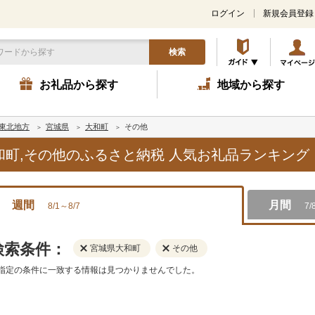
ログイン
新規会員登録
検索
お礼品から探す
地域から探す
東北地方
宮城県
大和町
その他
大和町,その他のふるさと納税 人気お礼品ランキング
週間
月間
8/1～8/7
7/
検索条件：
宮城県大和町
その他
指定の条件に一致する情報は見つかりませんでした。