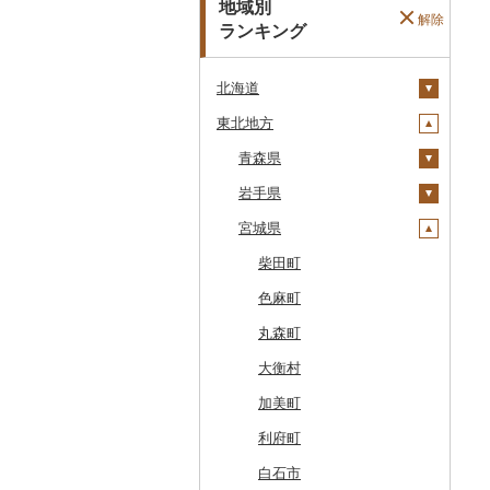
地域別
解除
ランキング
北海道
東北地方
安平町
八雲町
青森県
鹿部町
岩手県
十和田市
江差町
宮城県
大鰐町
宮古市
白老町
南部町
軽米町
柴田町
せたな町
五戸町
岩手町
色麻町
旭川市
藤崎町
矢巾町
丸森町
森町
六ヶ所村
釜石市
大衡村
稚内市
東北町
野田村
加美町
標津町
三戸町
普代村
利府町
清里町
東通村
一戸町
白石市