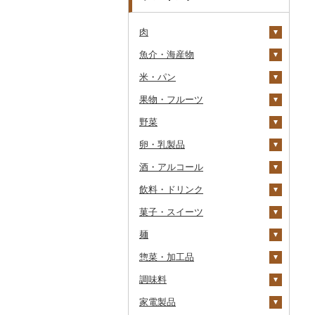
肉
魚介・海産物
牛肉（精肉）
米・パン
牛肉（加工品）
カニ
ステーキ
果物・フルーツ
豚肉（精肉）
エビ
米
すき焼き
ハンバーグ
ズワイガニ
野菜
豚肉（加工品）
いくら
雑穀
ぶどう・マスカット
しゃぶしゃぶ
もつ鍋
ステーキ
タラバガニ
甘エビ
精米
卵・乳製品
鶏肉
うに
餅
いちご
いも
焼肉
ローストビーフ
すき焼き
ハンバーグ
毛ガニ
ボタンエビ
無洗米
巨峰
酒・アルコール
鹿肉
明太子・たらこ
その他穀物加工品
りんご
トマト
卵
牛タン
ビーフジャーキー
しゃぶしゃぶ
もつ鍋
鶏肉（精肉）
かにしゃぶ
伊勢海老
玄米
ナガノパープル
じゃがいも
飲料・ドリンク
馬肉
その他魚卵
パン
もも
玉ねぎ
チーズ
ビール・発泡酒
和牛
その他牛肉（加工品）
焼肉
ハム
ハム・ソーセージ
その他カニ
その他エビ
明太子
金芽米
ピオーネ
さつまいも
フルーツトマト
菓子・スイーツ
羊肉・ラム肉（ジンギス
貝
メロン
ねぎ
ヨーグルト
日本酒
水・ミネラルウォーター
黒毛和牛
アグー豚
ソーセージ・ウインナ
唐揚げ
たらこ
数の子
ゆめぴりか
デラウェア
その他いも
ミニトマト
ビール
カン）
ー
麺
うなぎ
さくらんぼ
とうもろこし
牛乳
焼酎
コーヒー・コーヒー豆
ケーキ
白老牛
その他豚肉（精肉）
中津からあげ
からすみ
帆立（ホタテ）
つや姫
シャインマスカット
その他トマト
発泡酒
純米大吟醸
鴨肉
ベーコン・サラミ
惣菜・加工品
鮮魚
梨
根菜
バター
梅酒
茶
クッキー
ラーメン
仙台牛
水炊き
キャビア
鮑（アワビ）
コシヒカリ
その他ぶどう・マスカ
地ビール・クラフトビ
純米吟醸
芋焼酎
飲料
猪肉
その他豚肉（加工品）
ット
ール
調味料
イカ・タコ
マンゴー
アスパラガス
その他乳製品
泡盛
果汁飲料
焼き菓子
うどん
惣菜
米沢牛
地鶏
その他魚卵
牡蠣（カキ）
鮭・サーモン
はえぬき
和梨
人参
大吟醸
麦焼酎
コーヒー豆
飲料
その他肉・加工品
家電製品
海苔・海藻
みかん・柑橘
豆
ワイン
紅茶
プリン
そば
カレー・シチュー
砂糖
山形牛
赤鶏さつま
あさり
マグロ
イカ
さがびより
洋梨・ラフランス
大根
吟醸
米焼酎
粉
茶葉・ティーバッグ
りんごジュース
餃子