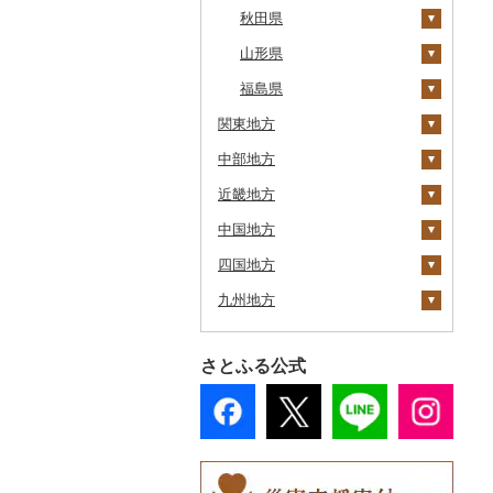
上士幌町
秋田県
平取町
山形県
大潟村
七飯町
福島県
横手市
村山市
関東地方
北見市
能代市
尾花沢市
天栄村
中部地方
登別市
茨城県
小坂町
上山市
広野町
近畿地方
訓子府町
栃木県
新潟県
仙北市
河北町
鏡石町
土浦市
中国地方
室蘭市
群馬県
富山県
三重県
井川町
酒田市
須賀川市
取手市
那須塩原市
十日町市
四国地方
士幌町
埼玉県
石川県
滋賀県
鳥取県
潟上市
新庄市
小野町
つくば市
市貝町
榛東村
弥彦村
射水市
鈴鹿市
九州地方
倶知安町
千葉県
福井県
京都府
島根県
徳島県
三種町
長井市
棚倉町
稲敷市
塩谷町
下仁田町
春日部市
阿賀町
氷見市
羽咋市
伊賀市
長浜市
鳥取県（県庁）
天塩町
東京都
山梨県
大阪府
岡山県
香川県
福岡県
藤里町
小国町
古殿町
潮来市
上三川町
玉村町
蕨市
勝浦市
出雲崎町
朝日町
七尾市
美浜町
木曽岬町
高島市
宮津市
米子市
雲南市
阿波市
さとふる公式
京極町
神奈川県
長野県
兵庫県
広島県
愛媛県
佐賀県
湯沢市
南陽市
昭和村
五霞町
佐野市
安中市
戸田市
袖ケ浦市
八王子市
魚沼市
高岡市
白山市
小浜市
富士吉田市
多気町
草津市
伊根町
茨木市
大山町
海士町
津山市
牟岐町
高松市
那珂川市
新十津川町
岐阜県
奈良県
山口県
高知県
長崎県
大館市
中山町
下郷町
北茨城市
真岡市
川場村
毛呂山町
我孫子市
日野市
南足柄市
佐渡市
魚津市
穴水町
越前町
甲斐市
高森町
松阪市
近江八幡市
与謝野町
豊能町
上郡町
琴浦町
津和野町
西粟倉村
安芸太田町
那賀町
直島町
今治市
添田町
嬉野市
江別市
静岡県
和歌山県
熊本県
由利本荘市
庄内町
西郷村
境町
高根沢町
昭和村
久喜市
長柄町
昭島市
松田町
燕市
砺波市
輪島市
若狭町
山梨市
御代田町
養老町
桑名市
竜王町
福知山市
枚方市
神河町
曽爾村
日野町
飯南町
久米南町
世羅町
柳井市
三好市
さぬき市
鬼北町
香美市
大刀洗町
佐賀県（県庁）
松浦市
蘭越町
愛知県
大分県
にかほ市
大石田町
二本松市
かすみがうら市
大田原市
甘楽町
ふじみ野市
芝山町
武蔵村山市
大井町
南魚沼市
入善町
中能登町
鯖江市
富士川町
飯田市
八百津町
下田市
志摩市
甲賀市
亀岡市
河内長野市
小野市
河合町
湯浅町
鳥取市
安来市
真庭市
大竹市
平生町
鳴門市
多度津町
西予市
馬路村
朝倉市
唐津市
時津町
上天草市