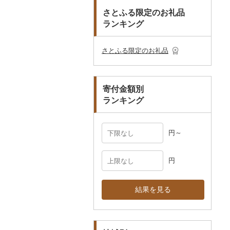
その他のゴルフプレー
ベビー用品
その他キッチン用品
ネクタイ・ベルト
その他陶器・漆器
民芸品
その他体験・チケット
券
さとふる限定のお礼品
その他食器
その他アクセサリー
ランキング
ペット用品
マフラー・手袋
防災グッズ
その他服飾小物
さとふる限定のお礼品
その他雑貨
寄付金額別
ランキング
円～
円
結果を見る