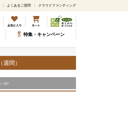
よくあるご質問
クラウドファンディング
メ
イ
ン
コ
ン
特集・キャンペーン
テ
ン
ツ
に
ス
（週間）
キ
ッ
プ
8～8/7