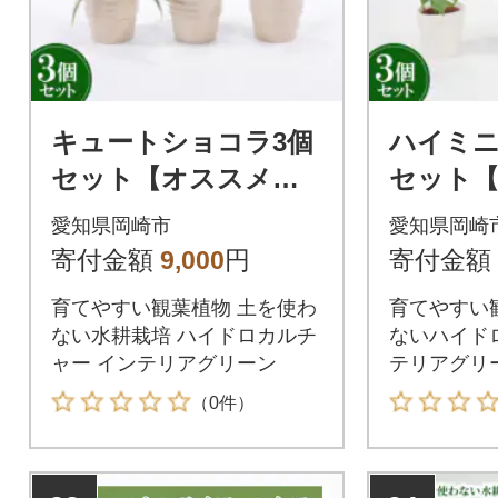
キュートショコラ3個
ハイミニ
セット【オススメの
セット
観葉植物でお届け】
葉植物で
愛知県岡崎市
愛知県岡崎
寄付金額
9,000
円
寄付金額
育てやすい観葉植物 土を使わ
育てやすい
ない水耕栽培 ハイドロカルチ
ないハイド
ャー インテリアグリーン
テリアグリ
（0件）