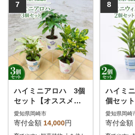
7
8
ハイミニアロハ 3個
ハイミニ
セット【オススメ観
個セッ
葉植物でお届け】
メ観葉植
愛知県岡崎市
愛知県岡崎
寄付金額
14,000
円
寄付金額