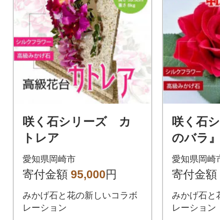
咲く石シリーズ カ
咲く石シ
トレア
のバラ』
ラ
愛知県岡崎市
愛知県岡崎
寄付金額
95,000
円
寄付金額
みかげ石と花の新しいコラボ
みかげ石と
レーション
レーション