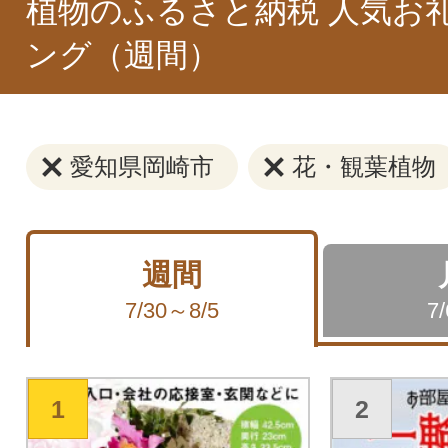
植物のふるさと納税 人気お
ング（週間）
愛知県岡崎市
花・観葉植物
週間
7/30～8/5
7
1
2