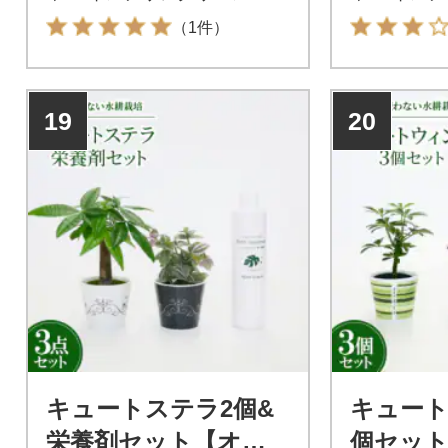
（1件）
19
20
キュートステラ2個&
キュート
栄養剤セット【オス
個セッ