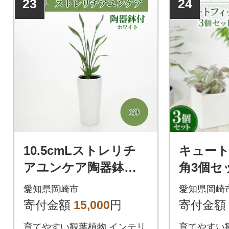
23
24
10.5cmLストレリチ
キュー
アユンケア陶器鉢
角3個セ
付 ホワイト
メの観葉
愛知県岡崎市
愛知県岡崎
け】
寄付金額
15,000
円
寄付金額
育てやすい観葉植物 インテリ
育てやすい