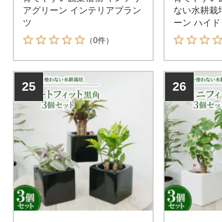
アグリーン インテリアプラン
ない水耕栽
ツ
ーン ハイ
（0件）
25
26