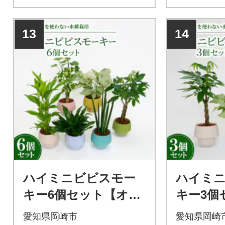
13
14
ハイミニビビスモー
ハイミ
キー6個セット【オス
キー3個
スメの観葉植物でお
【オス
愛知県岡崎市
愛知県岡崎