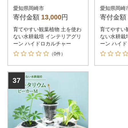
メの観葉植物でお届
ーン植え
愛知県岡崎市
愛知県岡崎
け】
【オス
寄付金額
13,000
円
寄付金額
物でお届
育てやすい観葉植物 土を使わ
育てやすい
ない水耕栽培 インテリアグリ
ない水耕栽
ーン ハイドロカルチャー
ーン ハイド
ータリウム
（0件）
37