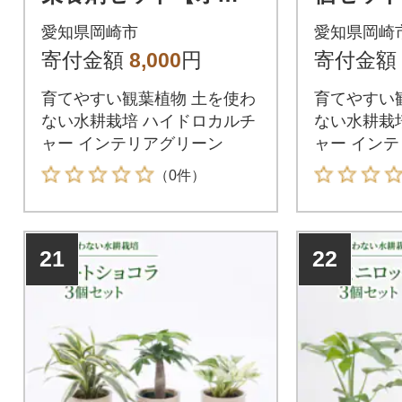
スメの観葉植物でお
の観葉植
愛知県岡崎市
愛知県岡崎
届け】
寄付金額
8,000
円
寄付金額
育てやすい観葉植物 土を使わ
育てやすい
ない水耕栽培 ハイドロカルチ
ない水耕栽
ャー インテリアグリーン
ャー イン
（0件）
21
22