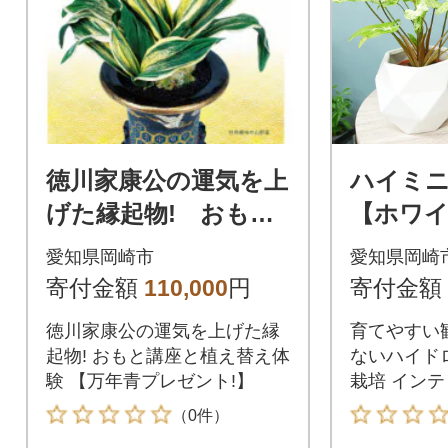
徳川家康公の運気を上
ハイミ
げた縁起物! おもと
【ホワイ
講座と植え替え体験
ト&栄養
愛知県岡崎市
愛知県岡崎
【万年青プレゼン
メ観葉植
寄付金額
110,000
円
寄付金額
ト!】
徳川家康公の運気を上げた縁
育てやすい
起物! おもと講座と植え替え体
ないハイド
験 【万年青プレゼント!】
栽培 イン
（0件）