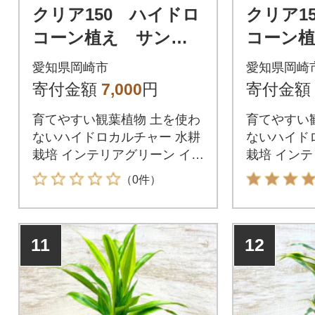
クリア150 ハイドロ
クリア1
コーン植え サンデ
コーン
リアーナホワイト
リアー
愛知県岡崎市
愛知県岡崎
寄付金額
7,000
円
寄付金額
育てやすい観葉植物 土を使わ
育てやすい
ないハイドロカルチャー 水耕
ないハイド
栽培 インテリアグリーン イン
栽培 インテ
テリアプランツ
テリアプラ
（0件）
11
12