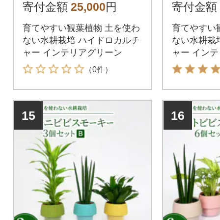
届け】
物でお届
寄付金額
25,000
円
寄付金額
育てやすい観葉植物 土を使わ
育てやすい
ない水耕栽培 ハイドロカルチ
ない水耕栽
ャー インテリアグリーン
ャー イン
（0件）
15
16