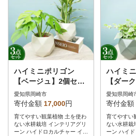
ハイミニポリゴン
ハイミ
【ベージュ】2個セッ
【ダーク
ト&栄養剤【オススメ
セット&
愛知県岡崎市
愛知県岡崎
の観葉植物でお届け】
スメの
寄付金額
17,000
円
寄付金額
届け】
育てやすい観葉植物 土を使わ
育てやすい
ない水耕栽培 インテリアグリ
ない水耕栽
ーン ハイドロカルチャー イン
ーン ハイ