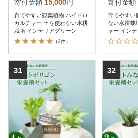
寄付金額
15,000
円
寄付金額
育てやすい観葉植物 ハイドロ
育てやすい
カルチャー 土を使わない水耕
ない水耕栽
栽培 インテリアグリーン
ャー イン
（2件）
31
32