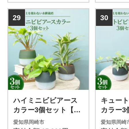
29
30
ハイミニビビアース
キュー
カラー3個セット【オ
カラー3
ススメの観葉植物で
ススメ
愛知県岡崎市
愛知県岡崎
お届け】
お届け】