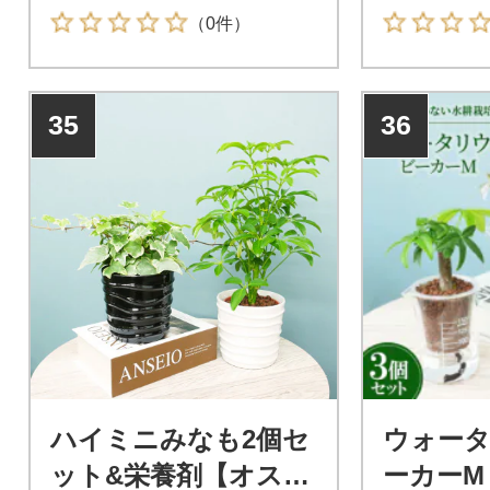
テリアプランツ
（0件）
35
36
ハイミニみなも2個セ
ウォー
ット&栄養剤【オスス
ーカーM