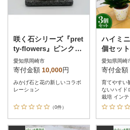
咲く石シリーズ『pret
ハイミニ
ty-flowers』ピンクの
個セッ
小バラ
観葉植物
愛知県岡崎市
愛知県岡崎
寄付金額
10,000
円
寄付金額
みかげ石と花の新しいコラボ
育てやすい
レーション
ないハイド
栽培 インテ
テリアプラ
（0件）