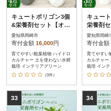
キュートポリゴン3個
キュート
&栄養剤セット【オス
栄養剤
スメの観葉植物でお
スメの
愛知県岡崎市
愛知県岡崎
届け】
届け】
寄付金額
16,000
円
寄付金額
育てやすい観葉植物 ハイドロ
育てやすい
カルチャー 土を使わない水耕
カルチャー
栽培 インテリアグリーン
栽培 イン
（0件）
33
34