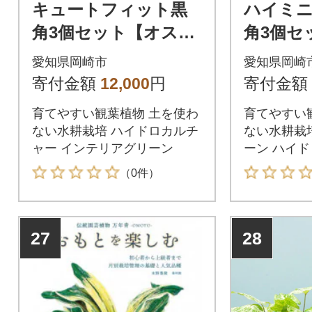
キュートフィット黒
ハイミ
角3個セット【オスス
角3個セ
メの観葉植物でお届
メの観葉
愛知県岡崎市
愛知県岡崎
け】
け】
寄付金額
12,000
円
寄付金額
育てやすい観葉植物 土を使わ
育てやすい
ない水耕栽培 ハイドロカルチ
ない水耕栽
ャー インテリアグリーン
ーン ハイ
（0件）
27
28