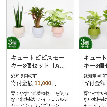
キュートビビスモー
キュー
キー3個セット【A】
キー3個
【オススメの観葉植
【オス
愛知県岡崎市
愛知県岡崎
物でお届け】
物でお届
寄付金額
11,000
円
寄付金額
育てやすい観葉植物 土を使わ
育てやすい
ない水耕栽培 ハイドロカルチ
ない水耕栽
ャー インテリアグリーン
ャー イン