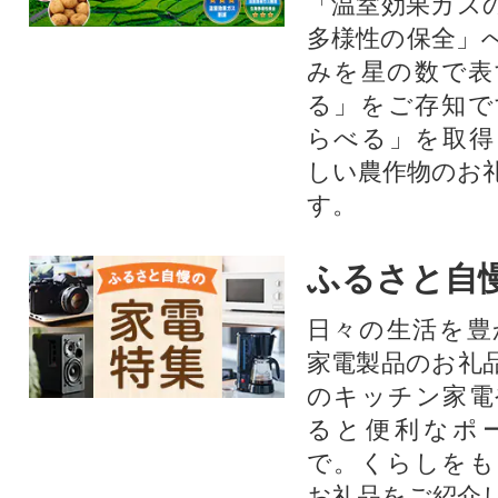
「温室効果ガス
多様性の保全」
みを星の数で表
る」をご存知で
らべる」を取得
しい農作物のお
す。​
ふるさと自
日々の生活を豊
家電製品のお礼
のキッチン家電
ると便利なポ
で。くらしをも
お礼品をご紹介