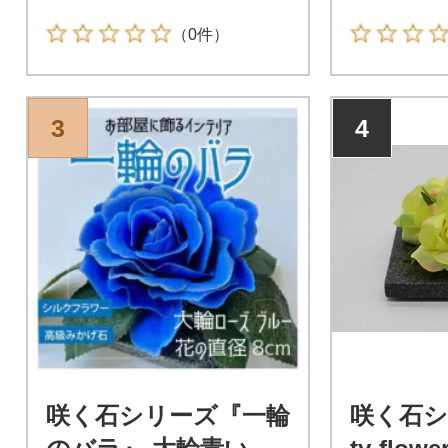
（0件）
3
4
咲く石シリーズ『一輪
咲く石シ