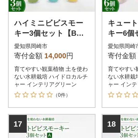
ハイミニビビスモー
キュー
キー3個セット【B】
キー6個
【オススメの観葉植
スメの
愛知県岡崎市
愛知県岡崎
物でお届け】
届け】
寄付金額
14,000
円
寄付金額
育てやすい観葉植物 土を使わ
育てやすい
ない水耕栽培 ハイドロカルチ
ない水耕栽
ャー インテリアグリーン
ャー イン
（0件）
17
18