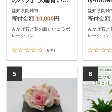
のバラ』 大輪青いバ
ty-flo
ラ
バラ
愛知県岡崎市
愛知県岡崎
寄付金額
10,000
円
寄付金額
みかげ石と花の新しいコラボ
みかげ石と
レーション
レーション
（0件）
5
6