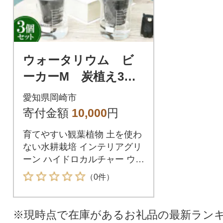
ウォータリウム ビ
ーカーM 炭植え3個
セット【オススメの
愛知県岡崎市
観葉植物でお届け】
寄付金額
10,000
円
育てやすい観葉植物 土を使わ
ない水耕栽培 インテリアグリ
ーン ハイドロカルチャー ウォ
ータリウム
（0件）
※現時点で在庫があるお礼品の最新ラン