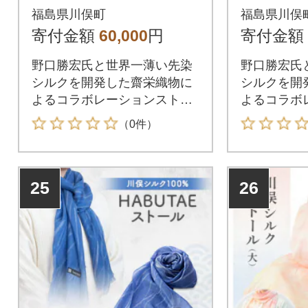
福島県川俣町
福島県川俣
寄付金額
60,000
円
寄付金額
野口勝宏氏と世界一薄い先染
野口勝宏氏
シルクを開発した齋栄織物に
シルクを開
よるコラボレーションストー
よるコラボ
ルです。
ルです。
（0件）
25
26