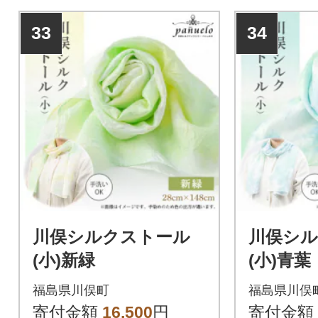
33
34
川俣シルクストール
川俣シ
(小)新緑
(小)青葉
福島県川俣町
福島県川俣
寄付金額
16,500
円
寄付金額