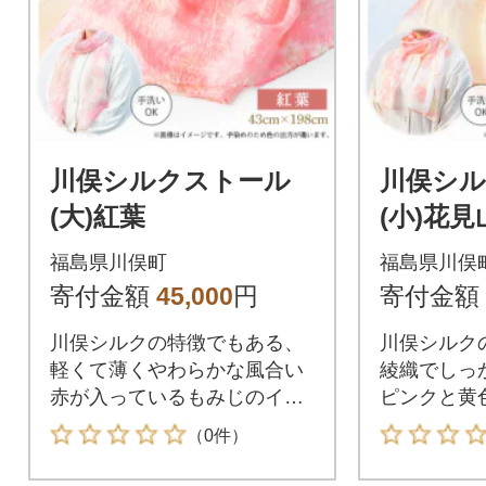
川俣シルクストール
川俣シ
(大)紅葉
(小)花見
福島県川俣町
福島県川俣
寄付金額
45,000
円
寄付金額
川俣シルクの特徴でもある、
川俣シルク
軽くて薄くやわらかな風合い
綾織でしっ
赤が入っているもみじのイメ
ピンクと黄
ージのストールです。
トールです
（0件）