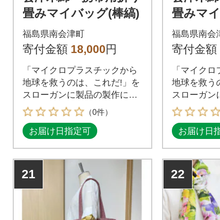
畳みマイバッグ(棒縞)
畳みマイ
からし)
福島県南会津町
福島県南会
寄付金額
18,000
円
寄付金額
「マイクロプラスチックから
「マイクロ
地球を救うのは、これだ!」を
地球を救う
スローガンに製品の製作に励
スローガン
んでいます。
んでいます
（0件）
お届け日指定可
お届け日
21
22