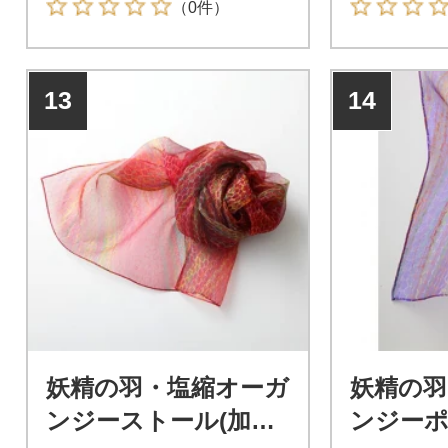
（0件）
13
14
妖精の羽・塩縮オーガ
妖精の羽
ンジーストール(加賀
ンジー