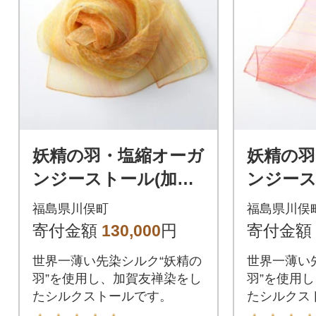
妖精の羽・塩縮オーガ
妖精の羽
ンジーストール(加賀
ンジース
友禅)鎖/イエロー
友禅)鎖
福島県川俣町
福島県川俣
寄付金額
130,000
円
寄付金額
世界一薄い先染シルク“妖精の
世界一薄い
羽”を使用し、加賀友禅染をし
羽”を使用
たシルクストールです。
たシルクス