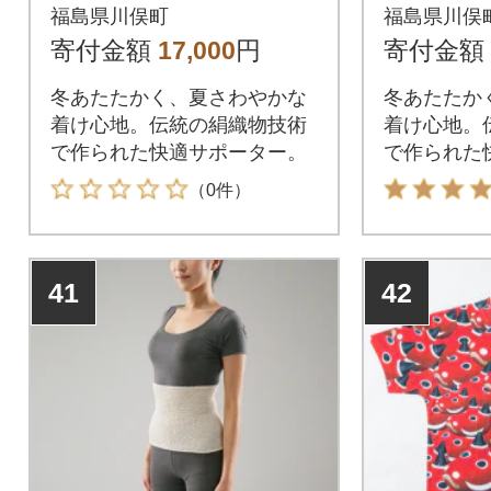
ふくらはぎ兼用サポ
腰用Mサ
福島県川俣町
福島県川俣
ーターLサイズ 左右
寄付金額
17,000
円
寄付金額
一組
冬あたたかく、夏さわやかな
冬あたたか
着け心地。伝統の絹織物技術
着け心地。
で作られた快適サポーター。
で作られた
（0件）
41
42