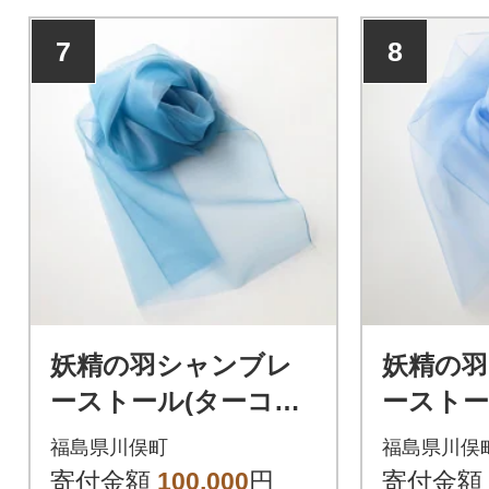
7
8
妖精の羽シャンブレ
妖精の
ーストール(ターコイ
ーストー
ズブルー)
ルー)
福島県川俣町
福島県川俣
寄付金額
100,000
円
寄付金額