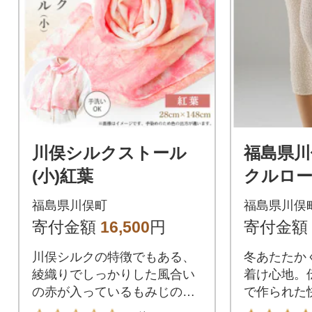
川俣シルクストール
福島県川
(小)紅葉
クルロ
ふくら
福島県川俣町
福島県川俣
ーターM
寄付金額
16,500
円
寄付金額
一組
川俣シルクの特徴でもある、
冬あたたか
綾織りでしっかりした風合い
着け心地。
の赤が入っているもみじのイ
で作られた
メージのストールです。