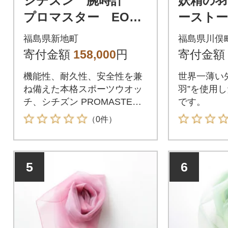
シチズン 腕時計
妖精の
プロマスター EO20
ーストー
23-00A
福島県新地町
福島県川俣
寄付金額
158,000
円
寄付金額
機能性、耐久性、安全性を兼
世界一薄い
ね備えた本格スポーツウオッ
羽”を使用
チ、シチズン PROMASTER
です。
(プロマスター)。Go Deeperど
（0件）
れだけ潜っても届くことのな
い深い海の底へ。本格仕様の
ダイバーズウオッチ。プロマ
5
6
スター「MARINEシリー
ズ」。