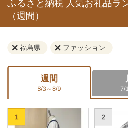
ふるさと納税 人気お礼品ラ
（週間）
福島県
ファッション
週間
8/3～8/9
7/
1
2