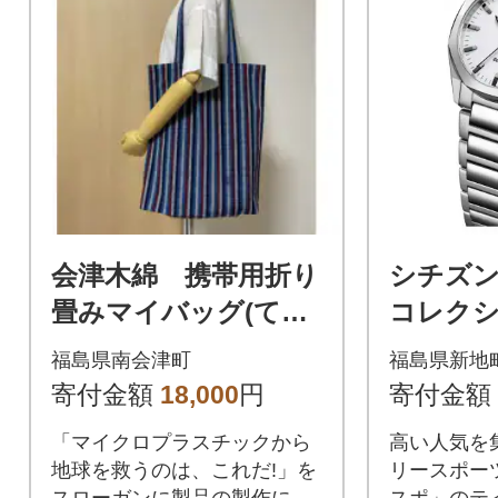
会津木綿 携帯用折り
シチズン
畳みマイバッグ(てり
コレク
縞)
ズ BM76
福島県南会津町
福島県新地
寄付金額
18,000
円
寄付金額
「マイクロプラスチックから
高い人気を
地球を救うのは、これだ!」を
リースポー
スローガンに製品の製作に励
スポ」のテ