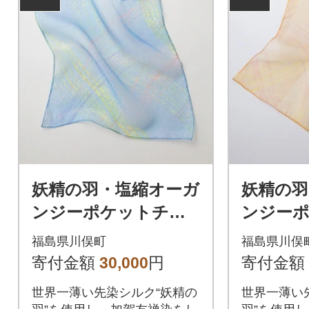
妖精の羽・塩縮オーガ
妖精の羽
ンジーポケットチー
ンジー
フ(加賀友禅)鎖/ライト
フ(加賀
福島県川俣町
福島県川俣
ブルー
ー
寄付金額
30,000
円
寄付金額
世界一薄い先染シルク“妖精の
世界一薄い