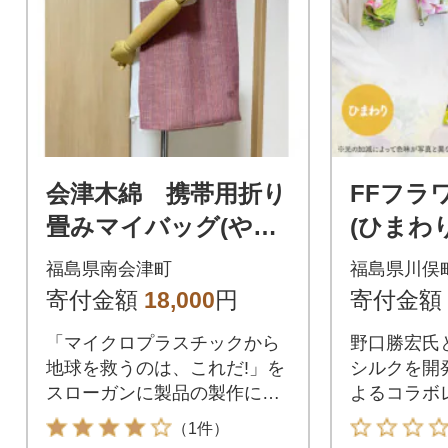
会津木綿 携帯用折り
FFフラ
畳みマイバッグ(やた
(ひまわり
ら桃)
福島県南会津町
福島県川俣
寄付金額
18,000
円
寄付金額
「マイクロプラスチックから
野口勝宏氏
地球を救うのは、これだ!」を
シルクを開
スローガンに製品の製作に励
よるコラボ
んでいます。
ルです。
（1件）