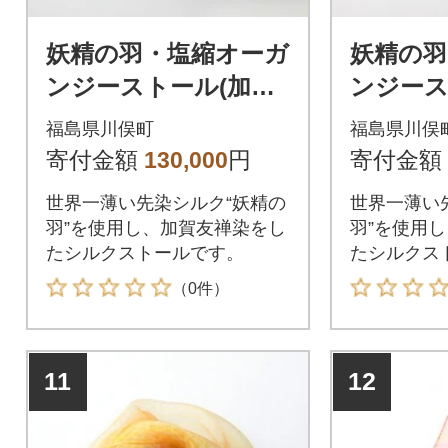
妖精の羽・塩縮オーガ
妖精の羽
ンジーストール(加賀
ンジース
友禅)鎖/パープル
友禅)鎖
福島県川俣町
福島県川俣
寄付金額
130,000
円
寄付金額
世界一薄い先染シルク“妖精の
世界一薄い
羽”を使用し、加賀友禅染をし
羽”を使用
たシルクストールです。
たシルクス
（0件）
11
12