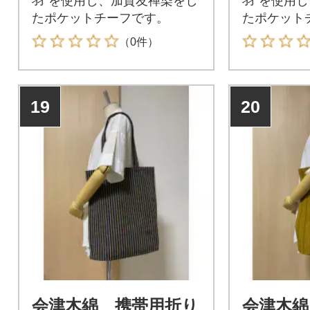
羽”を使用し、加賀友禅染をし
羽”を使用
たポケットチーフです。
たポケット
（0件）
19
20
会津木綿 携帯用折り
会津木綿