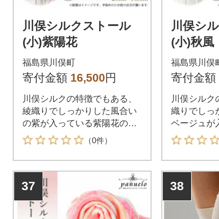
川俣シルクストール
川俣シ
(小)紫陽花
(小)秋風
福島県川俣町
福島県川俣
寄付金額
16,500
円
寄付金額
川俣シルクの特徴でもある、
川俣シルク
綾織りでしっかりした風合い
織りでしっ
の紫が入っている紫陽花のイ
ベージュが
メージのストールです。
メージのス
（0件）
37
38