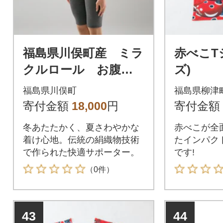
福島県川俣町産 ミラ
赤べこT
クルロール お腹・
ズ)
腰用Lサイズ 1枚
福島県川俣町
福島県柳津
寄付金額
18,000
円
寄付金額
冬あたたかく、夏さわやかな
赤べこが全
着け心地。伝統の絹織物技術
たインパク
で作られた快適サポーター。
です!
（0件）
43
44