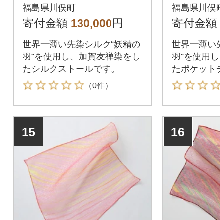
友禅)鎖/ワインレッド
フ(加賀
福島県川俣町
福島県川俣
ル
寄付金額
130,000
円
寄付金額
世界一薄い先染シルク“妖精の
世界一薄い
羽”を使用し、加賀友禅染をし
羽”を使用
たシルクストールです。
たポケット
（0件）
15
16