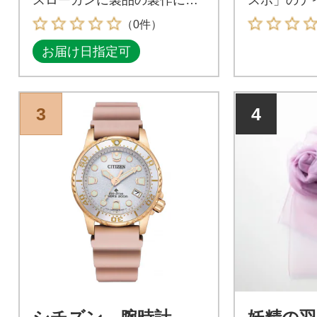
んでいます。
しめるエン
（0件）
オクタゴン(
お届け日指定可
や直線的で
状を生かし
ケースと最
て注目され
3
4
mmを採用
のあるカッ
んだインデ
ぎないシン
を与え、オ
シーンにマ