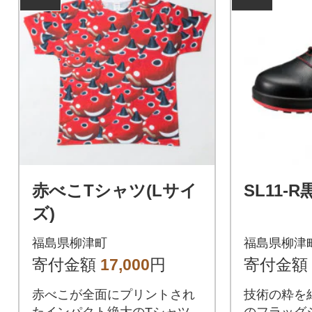
赤べこTシャツ(Lサイ
SL11-R
ズ)
福島県柳津町
福島県柳津
寄付金額
17,000
円
寄付金額
赤べこが全面にプリントされ
技術の粋を
たインパクト絶大のTシャツ
のフラッグ