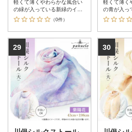
軽くて薄くやわらかな風合い
軽くて薄く
の緑が入っている新緑のイメ
の青が入っ
ージのストールです。
ージのスト
（0件）
29
30
川俣シルクストール
川俣シ