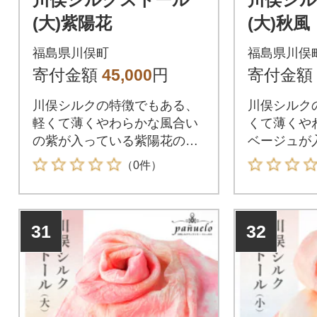
(大)紫陽花
(大)秋風
福島県川俣町
福島県川俣
寄付金額
45,000
円
寄付金額
川俣シルクの特徴でもある、
川俣シルク
軽くて薄くやわらかな風合い
くて薄くや
の紫が入っている紫陽花のイ
ベージュが
メージのストールです。
メージのス
（0件）
31
32