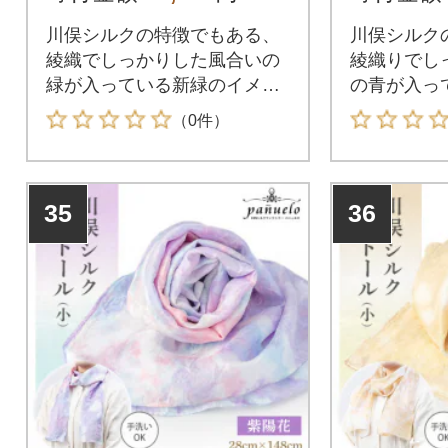
川俣シルクの特徴でもある、
川俣シルク
綾織でしっかりした風合いの
綾織りでし
緑が入っている新緑のイメー
の青が入っ
ジのストールです。
ージのスト
（0件）
35
36