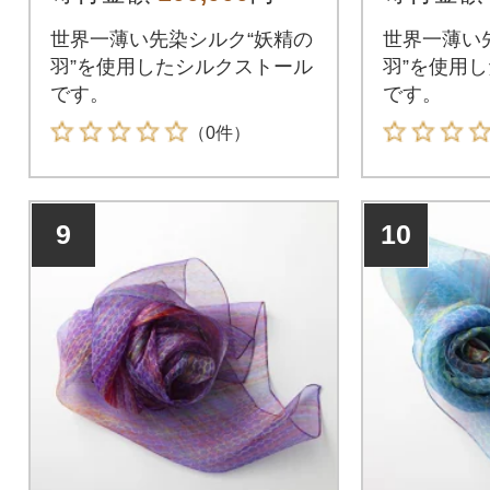
世界一薄い先染シルク“妖精の
世界一薄い
羽”を使用したシルクストール
羽”を使用
です。
です。
（0件）
9
10