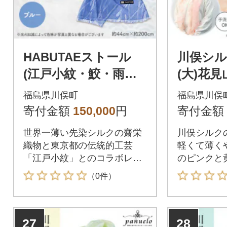
HABUTAEストール
川俣シ
(江戸小紋・鮫・雨柄)
(大)花見
ブルー
福島県川俣町
福島県川俣
寄付金額
150,000
円
寄付金額
世界一薄い先染シルクの齋栄
川俣シルク
織物と東京都の伝統的工芸
軽くて薄く
「江戸小紋」とのコラボレー
のピンクと
ションストールです。
ストールで
（0件）
27
28