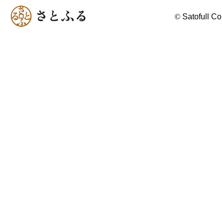
©
Satofull Co.