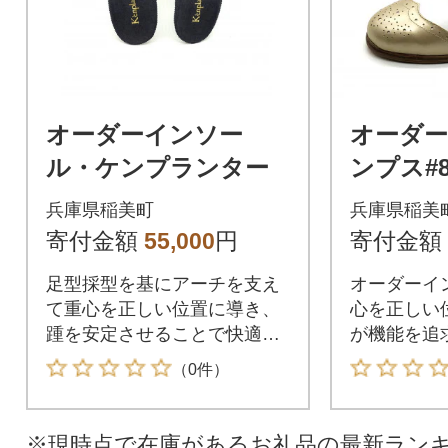
オーダーインソー
オーダ
ル・ケンプランター
ンプス#8
兵庫県稲美町
兵庫県稲美
寄付金額
55,000
円
寄付金額
足型採型を基にアーチを支え
オーダーイ
て重心を正しい位置に導き、
心を正しい
踵を安定させることで快適な
が機能を追
歩行をサポートします。
ポートする
（0件）
※現時点で在庫があるお礼品の最新ラン