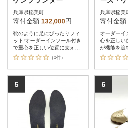
ケンプランター
ーズ・
ー #7
兵庫県稲美町
兵庫県稲美
タイプ
寄付金額
132,000
円
寄付金額
靴のように足にぴったりフィ
オーダーイ
ット!オーダーインソール付き
心を正しい
で重心を正しい位置に支え歩
が機能を追
行をサポートします。
サポートす
（0件）
5
6