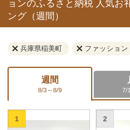
ョンのふるさと納税 人気お
ング（週間）
兵庫県稲美町
ファッション
週間
8/3～8/9
7/
1
2