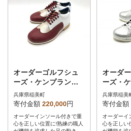
オーダーゴルフシュ
オーダ
ーズ・ケンプランタ
ーズ・
ー #101クラシック
ー #7
兵庫県稲美町
兵庫県稲美
チャッカータイプ
タイプ
寄付金額
220,000
円
寄付金額
オーダーインソール付きで重
オーダーイ
心を正しい位置に!熟練の職人
心を正しい
が機能を追求した足の動きを
が機能を追