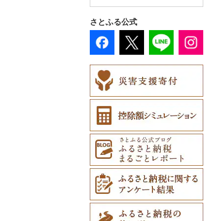
森町
東京都
山梨県
大阪府
岡山県
香川県
福岡県
六ヶ所村
釜石市
大衡村
能代市
尾花沢市
天栄村
潮来市
上三川町
玉村町
蕨市
勝浦市
出雲崎町
朝日町
七尾市
美浜町
木曽岬町
高島市
宮津市
米子市
雲南市
阿波市
さとふる公式
稚内市
神奈川県
長野県
兵庫県
広島県
愛媛県
佐賀県
東北町
野田村
加美町
小坂町
上山市
広野町
五霞町
佐野市
安中市
戸田市
袖ケ浦市
八王子市
魚沼市
高岡市
白山市
小浜市
富士吉田市
多気町
草津市
伊根町
茨木市
大山町
海士町
津山市
牟岐町
高松市
那珂川市
標津町
岐阜県
奈良県
山口県
高知県
長崎県
三戸町
普代村
利府町
仙北市
河北町
鏡石町
北茨城市
真岡市
川場村
毛呂山町
我孫子市
日野市
南足柄市
佐渡市
魚津市
穴水町
越前町
甲斐市
高森町
松阪市
近江八幡市
与謝野町
豊能町
上郡町
琴浦町
津和野町
西粟倉村
安芸太田町
那賀町
直島町
今治市
添田町
嬉野市
清里町
静岡県
和歌山県
熊本県
東通村
一戸町
白石市
井川町
酒田市
須賀川市
境町
高根沢町
昭和村
久喜市
長柄町
昭島市
松田町
燕市
砺波市
輪島市
若狭町
山梨市
御代田町
養老町
桑名市
竜王町
福知山市
枚方市
神河町
曽爾村
日野町
飯南町
久米南町
世羅町
柳井市
三好市
さぬき市
鬼北町
香美市
大刀洗町
佐賀県（県庁）
松浦市
北斗市
愛知県
大分県
黒石市
陸前高田市
登米市
潟上市
新庄市
小野町
かすみがうら市
大田原市
甘楽町
ふじみ野市
芝山町
武蔵村山市
大井町
南魚沼市
入善町
中能登町
鯖江市
富士川町
飯田市
八百津町
下田市
志摩市
甲賀市
亀岡市
河内長野市
小野市
河合町
湯浅町
鳥取市
安来市
真庭市
大竹市
平生町
鳴門市
多度津町
西予市
馬路村
朝倉市
唐津市
時津町
上天草市
留萌市
宮崎県
おいらせ町
紫波町
山元町
三種町
長井市
棚倉町
牛久市
栃木市
明和町
川島町
八千代市
葛飾区
中井町
関川村
黒部市
石川県（県庁）
高浜町
大月市
青木村
池田町
静岡市
清須市
明和町
湖南市
城陽市
泉佐野市
太子町
宇陀市
有田市
北栄町
知夫村
新見市
廿日市市
山口県（県庁）
藍住町
三豊市
八幡浜市
芸西村
苅田町
江北町
諫早市
湯前町
九重町
白糠町
鹿児島県
鶴田町
滝沢市
名取市
藤里町
小国町
古殿町
常陸太田市
日光市
沼田市
上里町
横芝光町
小金井市
愛川町
新発田市
立山町
野々市市
勝山市
富士河口湖町
南箕輪村
関市
吉田町
田原市
鳥羽市
大津市
久御山町
交野市
西宮市
田原本町
橋本市
境港市
隠岐の島町
美咲町
北広島町
長門市
板野町
観音寺市
久万高原町
須崎市
川崎町
みやき町
東彼杵町
玉名市
由布市
えびの市
釧路町
沖縄県
階上町
住田町
川崎町
湯沢市
南陽市
昭和村
つくばみらい市
小山市
桐生市
川口市
多古町
墨田区
山北町
加茂市
富山県（県庁）
能登町
福井県（県庁）
韮崎市
長野県（県庁）
瑞穂市
函南町
安城市
いなべ市
彦根市
京丹後市
藤井寺市
佐用町
山添村
広川町
智頭町
吉賀町
浅口市
福山市
田布施町
東みよし町
宇多津町
上島町
日高村
春日市
多久市
長与町
菊池市
竹田市
宮崎市
指宿市
名寄市
深浦町
葛巻町
村田町
大館市
中山町
下郷町
下妻市
宇都宮市
吉岡町
飯能市
白子町
東久留米市
真鶴町
小千谷市
小矢部市
能美市
越前市
南アルプス市
上松町
飛騨市
藤枝市
北名古屋市
紀北町
栗東市
井手町
能勢町
多可町
大淀町
和歌山市
江府町
出雲市
美作市
広島市
防府市
徳島県（県庁）
小豆島町
松前町
室戸市
上毛町
伊万里市
対馬市
山江村
別府市
木城町
龍郷町
うるま市
美唄市
青森市
花巻市
栗原市
由利本荘市
庄内町
西郷村
茨城町
栃木県（県庁）
太田市
長瀞町
栄町
利島村
清川村
田上町
滑川市
津幡町
坂井市
市川三郷町
高山村
岐南町
御殿場市
東栄町
熊野市
愛荘町
木津川市
阪南市
朝来市
安堵町
海南市
八頭町
奥出雲町
岡山市
庄原市
上関町
阿南市
香川県（県庁）
愛南町
黒潮町
中間市
神埼市
長崎県（県庁）
宇城市
中津市
川南町
中種子町
嘉手納町
厚岸町
田子町
岩泉町
富谷市
にかほ市
大石田町
二本松市
神栖市
那珂川町
高山村
羽生市
香取市
瑞穂町
開成町
五泉市
富山市
宝達志水町
あわら市
都留市
南木曽町
大野町
浜松市
豊山町
南伊勢町
滋賀県（県庁）
宇治田原町
貝塚市
市川町
王寺町
那智勝浦町
若桜町
西ノ島町
早島町
府中市
山陽小野田市
上板町
土庄町
新居浜市
四万十市
太宰府市
有田町
佐世保市
西原村
豊後大野市
三股町
出水市
北谷町
南富良野町
新郷村
田野畑村
岩沼市
羽後町
川西町
猪苗代町
常総市
茂木町
みどり市
小鹿野町
習志野市
大島町
藤沢市
三条市
南砺市
金沢市
福井市
山梨県（県庁）
朝日村
山県市
伊東市
南知多町
朝日町
米原市
長岡京市
岸和田市
三木市
十津川村
美浜町
湯梨浜町
浜田市
笠岡市
大崎上島町
山口市
海陽町
三木町
伊予市
奈半利町
赤村
基山町
南島原市
水上村
杵築市
都城市
いちき串木野市
宮古島市
上富良野町
横浜町
盛岡市
七ヶ宿町
秋田県（県庁）
鶴岡市
川俣町
東海村
那須烏山市
千代田町
坂戸市
銚子市
府中市
神奈川県（県庁）
見附市
内灘町
大野市
道志村
長野市
羽島市
島田市
江南市
菰野町
豊郷町
綾部市
泉南市
新温泉町
高取町
御坊市
岩美町
大田市
里庄町
東広島市
周南市
徳島市
まんのう町
松山市
土佐市
須恵町
上峰町
波佐見町
高森町
日出町
椎葉村
徳之島町
八重瀬町
和寒町
野辺地町
遠野市
大崎市
秋田市
山形県（県庁）
郡山市
美浦村
矢板市
みなかみ町
鳩山町
君津市
国分寺市
鎌倉市
糸魚川市
かほく市
敦賀市
忍野村
根羽村
本巣市
沼津市
みよし市
紀宝町
多賀町
笠置町
忠岡町
福崎町
広陵町
高野町
倉吉市
松江市
玉野市
竹原市
宇部市
勝浦町
琴平町
西条市
津野町
香春町
吉野ヶ里町
長崎市
大津町
津久見市
日向市
湧水町
座間味村