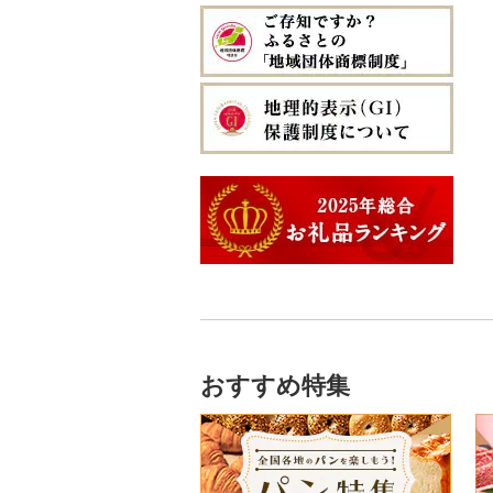
釧路市
西目屋村
大河原町
三川町
桑折町
茨城県（県庁）
長野原町
北本市
山武市
江東区
海老名市
駒ヶ根市
東白川村
東伊豆町
大府市
豊中市
丹波篠山市
大和郡山市
和歌山県（県庁）
東洋町
大木町
益城町
小林市
知名町
恩納村
苫前町
角田市
大江町
矢吹町
坂東市
中之条町
桶川市
鴨川市
青梅市
相模原市
王滝村
土岐市
西伊豆町
半田市
箕面市
香美町
野迫川村
みなべ町
越知町
直方市
御船町
高鍋町
与論町
伊平屋村
当別町
涌谷町
米沢市
国見町
小美玉市
加須市
印西市
国立市
座間市
千曲市
岐阜県（県庁）
清水町
あま市
太子町
芦屋市
葛城市
かつらぎ町
安芸市
遠賀町
山都町
美郷町
錦江町
西原町
占冠村
東松島市
檜枝岐村
日立市
三郷市
神崎町
品川区
二宮町
辰野町
下呂市
南伊豆町
岩倉市
岬町
神戸市
三宅町
田辺市
本山町
大任町
阿蘇市
諸塚村
霧島市
金武町
上士幌町
喜多方市
大子町
八潮市
船橋市
福生市
茅野市
多治見市
松崎町
小牧市
千早赤阪村
川西市
生駒市
北山村
土佐清水市
北九州市
合志市
都農町
鹿児島県（県庁）
宜野座村
平取町
南相馬市
鹿嶋市
越生町
千葉市
小平市
喬木村
垂井町
湖西市
愛西市
東大阪市
三田市
東吉野村
串本町
北川村
宇美町
美里町
阿久根市
名護市
七飯町
会津若松市
阿見町
さいたま市
白井市
文京区
阿智村
恵那市
磐田市
長久手市
摂津市
赤穂市
五條市
佐川町
小郡市
苓北町
日置市
国頭村
北見市
大熊町
那珂市
鴻巣市
成田市
大田区
小川村
白川町
三島市
豊川市
島本町
相生市
香芝市
梼原町
福津市
嘉島町
肝付町
石垣市
登別市
浅川町
筑西市
嵐山町
富津市
豊島区
宮田村
各務原市
静岡県（県庁）
尾張旭市
高石市
姫路市
桜井市
宿毛市
粕屋町
相良村
南大隅町
伊是名村
訓子府町
相馬市
八千代町
越谷市
浦安市
西東京市
飯綱町
美濃市
牧之原市
稲沢市
田尻町
伊丹市
橿原市
中土佐町
宮若市
山鹿市
大和村
中城村
室蘭市
中島村
古河市
小川町
松戸市
羽村市
栄村
揖斐川町
菊川市
知立市
堺市
兵庫県（県庁）
奈良県（県庁）
小竹町
甲佐町
西之表市
与那国町
おすすめ特集
士幌町
伊達市
滑川町
柏市
松川町
美濃加茂市
長泉町
大口町
八尾市
加古川市
天川村
芦屋町
南小国町
さつま町
倶知安町
川内村
本庄市
匝瑳市
坂城町
北方町
日進市
大東市
播磨町
下市町
柳川市
錦町
東串良町
天塩町
平田村
熊谷市
市川市
富士見町
可児市
常滑市
門真市
たつの市
篠栗町
熊本市
瀬戸内町