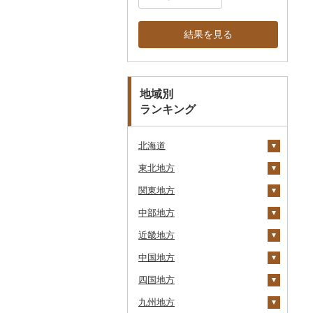
結果を見る
地域別
ランキング
北海道
東北地方
安平町
関東地方
八雲町
青森県
中部地方
鹿部町
岩手県
茨城県
十和田市
近畿地方
江差町
宮城県
栃木県
新潟県
大鰐町
宮古市
土浦市
中国地方
白老町
秋田県
群馬県
富山県
三重県
南部町
軽米町
柴田町
取手市
那須塩原市
十日町市
四国地方
せたな町
山形県
埼玉県
石川県
滋賀県
鳥取県
五戸町
岩手町
色麻町
大潟村
つくば市
市貝町
榛東村
弥彦村
射水市
鈴鹿市
九州地方
旭川市
福島県
千葉県
福井県
京都府
島根県
徳島県
藤崎町
矢巾町
丸森町
横手市
村山市
稲敷市
塩谷町
下仁田町
春日部市
阿賀町
氷見市
羽咋市
伊賀市
長浜市
鳥取県（県庁）