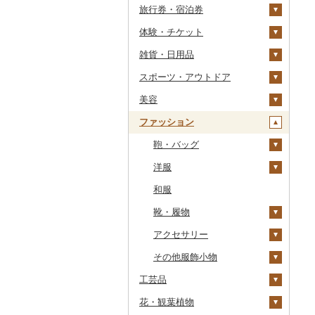
旅行券・宿泊券
干物
すいか
きのこ
ウイスキー
その他飲料・ジュース
ゼリー
パスタ
鍋
塩
季節・空調家電
常陸牛
その他鶏肉
しじみ
イワシ
タコ
海苔
あきたこまち
みかん
自然薯
その他日本酒
黒糖焼酎
白ワイン
ドリップ
静岡茶
みかんジュース（オレ
飲料
シュウマイ
カレー
ンジジュース）
体験・チケット
その他魚介・加工品
キウイ
その他野菜
リキュール・洋酒
チョコレート
ひやむぎ
ピザ
醤油
キッチン家電
旅行券
上州牛
サザエ
カツオ
わかめ
ししゃも
ひとめぼれ
レモン
レンコン
しいたけ
その他焼酎
赤ワイン
足柄茶
茶葉・ティーバッグ
野菜ジュース
コロッケ
シチュー
肉
その他果汁飲料
雑貨・日用品
柿（カキ）
甘酒
カステラ
そうめん
レトルト
味噌
照明器具
宿泊券
PayPay商品券
飛騨牛
はまぐり
金目鯛
ひじき
その他干物
しらす・ちりめん
ミルキークィーン
不知火・デコポン
にんにく・生姜
松茸
山菜
シャンパン・スパーク
知覧茶
炭酸飲料
その他惣菜
魚
JTBふるさと旅行クー
リングワイン
ポン（Eメール発行）
スポーツ・アウトドア
ドライフルーツ
ノンアルコール
アイス・ジェラート
その他麺
スープ
酢
パソコン・周辺機器
食事券
家具・インテリア
近江牛
その他貝
クエ
その他海苔・海藻
かまぼこ・練り製品
ななつぼし
せとか
その他根菜
その他きのこ
かぼちゃ
八女茶
豆乳
その他鍋
その他ワイン
JTBふるさと旅行券
美容
その他果物
その他酒
その他洋菓子
豆腐・納豆
だし
TV・オーディオ・カメラ
温泉・サウナ・スパ利用
寝具
ゴルフ
神戸牛・神戸ビーフ
くじら
その他魚介・加工品
その他米
文旦
干し柿
茄子
その他茶
その他飲料・ジュース
タンス
（紙券）
券
ファッション
煎餅・おかき
漬物
食用油
美容・健康家電
タオル
釣り
スキンケア
但馬牛
サバ
まどんな
干し芋
びわ
レタス
豆腐
机・テーブル
布団
ゴルフボール
その他旅行券
水族館
羊羹
缶詰・瓶詰
はちみつ
カー用品
文房具・印鑑
サイクリング
シャンプー・リンス
鞄・バッグ
土佐あかうし
さんま
ポンカン
その他ドライフルーツ
ブルーベリー
その他野菜
納豆
梅干
えごま油
椅子・チェア・ソファ
枕
泉州タオル
ゴルフクラブ
化粧水・乳液・美容液
動物園
饅頭
乾物
ドレッシング
時計
食器
アウトドア・キャンプ
石鹸・ボディーソープ
洋服
佐賀牛
鯛
その他柑橘
パイナップル
キムチ
肉
オリーブオイル
その他家具・インテリ
毛布
その他タオル
ボールペン
ゴルフウェア
洗顔
トートバッグ・ショル
釣り
ア
ダーバッグ
大福
燻製（スモーク）
その他調味料
その他家電
キッチン用品
その他スポーツ
入浴剤
和服
長崎和牛
のどぐろ
栗
その他漬物
魚
ごま油
タオルケット
ノート・ファイル
グラス・カップ
その他ゴルフ
その他スキンケア
女性・レディース
ダイビング
キャリーバッグ・スー
その他和菓子
おせち
日用品
アロマ
靴・履物
あか牛
ふぐ
その他果物
果物
その他食用油
みりん
その他寝具
印鑑
タンブラー
包丁
ウェア・ユニフォーム
男性・メンズ
ツケース
スキーチケット・リフト
その他加工品
楽器・器材
プロテイン
アクセサリー
宮崎牛
ブリ
ジャム
ケチャップ
その他文房具
箸
フライパン
洗剤
その他スポーツ
子供・ベビー
靴・シューズ
券
その他鞄・バッグ
本・CD・DVD
その他美容
その他服飾小物
その他牛肉（精肉）
ほっけ
その他缶詰・瓶詰
こしょう
スプーン・フォーク・
鍋
トイレットペーパー
その他洋服
スリッパ・下駄・草履
ペンダント・ネックレ
ゴルフプレー券
ナイフ
ス
工芸品
おもちゃ・ぬいぐるみ
その他鮮魚
その他調味料
まな板
ティッシュ
その他靴・履物
財布
花火大会チケット
GDOふるさとゴルフ
皿・椀
ピアス・イヤリング
プレークーポン
花・観葉植物
ご当地キャラクター
織物
土鍋
その他日用品
ショール・ストール
カタログギフト
弁当箱
真珠・パール