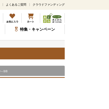
よくあるご質問
クラウドファンディング
メ
イ
ン
コ
ン
特集・キャンペーン
テ
ン
ツ
に
ス
）
キ
ッ
プ
9～8/8