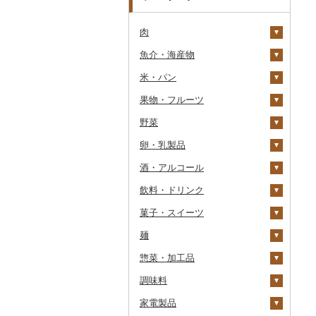
肉
魚介・海産物
牛肉（精肉）
米・パン
牛肉（加工品）
カニ
ステーキ
果物・フルーツ
豚肉（精肉）
エビ
米
すき焼き
ハンバーグ
ズワイガニ
野菜
豚肉（加工品）
いくら
雑穀
ぶどう・マスカット
しゃぶしゃぶ
もつ鍋
ステーキ
タラバガニ
甘エビ
精米
卵・乳製品
鶏肉
うに
餅
いちご
いも
焼肉
ローストビーフ
すき焼き
ハンバーグ
毛ガニ
ボタンエビ
無洗米
巨峰
酒・アルコール
鹿肉
明太子・たらこ
その他穀物加工品
りんご
トマト
卵
牛タン
ビーフジャーキー
しゃぶしゃぶ
もつ鍋
鶏肉（精肉）
かにしゃぶ
伊勢海老
玄米
ナガノパープル
じゃがいも
飲料・ドリンク
馬肉
その他魚卵
パン
もも
玉ねぎ
チーズ
ビール・発泡酒
和牛
その他牛肉（加工品）
焼肉
ハム
ハム・ソーセージ
その他カニ
その他エビ
明太子
金芽米
ピオーネ
さつまいも
フルーツトマト
菓子・スイーツ
羊肉・ラム肉（ジンギス
貝
メロン
ねぎ
ヨーグルト
日本酒
水・ミネラルウォーター
黒毛和牛
アグー豚
ソーセージ・ウインナ
唐揚げ
たらこ
数の子
ゆめぴりか
デラウェア
その他いも
ミニトマト
ビール
カン）
ー
麺
うなぎ
さくらんぼ
とうもろこし
牛乳
焼酎
コーヒー・コーヒー豆
ケーキ
白老牛
その他豚肉（精肉）
中津からあげ
からすみ
帆立（ホタテ）
つや姫
シャインマスカット
その他トマト
発泡酒
純米大吟醸
鴨肉
ベーコン・サラミ
惣菜・加工品
鮮魚
梨
根菜
バター
梅酒
茶
クッキー
ラーメン
仙台牛
水炊き
キャビア
鮑（アワビ）
コシヒカリ
その他ぶどう・マスカ
地ビール・クラフトビ
純米吟醸
芋焼酎
飲料
猪肉
その他豚肉（加工品）
ット
ール
調味料
イカ・タコ
マンゴー
アスパラガス
その他乳製品
泡盛
果汁飲料
焼き菓子
うどん
惣菜
米沢牛
地鶏
その他魚卵
牡蠣（カキ）
鮭・サーモン
はえぬき
和梨
人参
大吟醸
麦焼酎
コーヒー豆
飲料
その他肉・加工品
家電製品
海苔・海藻
みかん・柑橘
豆
ワイン
紅茶
プリン
そば
カレー・シチュー
砂糖
山形牛
赤鶏さつま
あさり
マグロ
イカ
さがびより
洋梨・ラフランス
大根
吟醸
米焼酎
粉
茶葉・ティーバッグ
りんごジュース
餃子