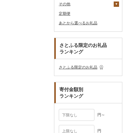
その他のゴルフプレー
その他
ベビー用品
陶器・漆器
観葉植物・苗木
その他キッチン用品
ネクタイ・ベルト
本場奄美大島紬
その他体験・チケット
券
その他食器
その他アクセサリー
定期便
ペット用品
その他装飾品・工芸品
花
地域サービス
マフラー・手袋
その他織物
信楽焼
あとから選べるお礼品
防災グッズ
盆栽・その他
その他
その他服飾小物
唐津焼
数珠
胡蝶蘭
その他雑貨
備前焼
工芸品
造花・プリザーブドフ
ラワー
美濃焼
播州そろばん
さとふる限定のお礼品
その他花
ランキング
村上木彫堆朱
美濃和紙
その他陶器・漆器
民芸品
さとふる限定のお礼品
寄付金額別
ランキング
円～
円