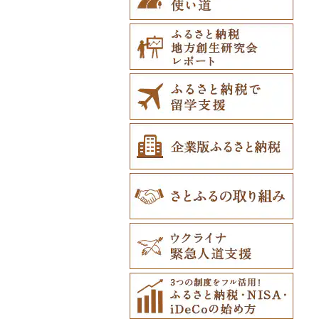
紋別市
佐井村
奥州市
塩竈市
男鹿市
金山町
西会津町
大洗町
さくら市
片品村
埼玉県（県庁）
旭市
東村山市
大和市
胎内市
小松市
おおい町
笛吹市
池田町
川辺町
伊豆市
西尾市
伊勢市
野洲市
南丹市
四條畷市
西脇市
天理市
九度山町
日南町
江津市
赤磐市
熊野町
美祢市
美馬市
東かがわ市
東温市
高知県（県庁）
飯塚市
鹿島市
川棚町
和水町
豊後高田市
日之影町
垂水市
糸満市
乙部町
六戸町
雫石町
石巻市
美郷町
東根市
玉川村
河内町
足利市
富岡市
神川町
南房総市
中央区
伊勢原市
上越市
志賀町
永平寺町
中央市
須坂市
大垣市
裾野市
武豊町
四日市市
宇治市
寝屋川市
宍粟市
三郷町
紀美野町
伯耆町
島根県（県庁）
瀬戸内市
呉市
下関市
美波町
善通寺市
宇和島市
四万十町
志免町
小城市
島原市
長洲町
宇佐市
新富町
南さつま市
北中城村
根室市
五所川原市
岩手県（県庁）
多賀城市
東成瀬村
飯豊町
いわき市
ひたちなか市
那須町
館林市
東秩父村
八街市
あきる野市
小田原市
阿賀野市
加賀市
北杜市
川上村
輪之内町
焼津市
幸田町
大台町
京丹波町
泉大津市
丹波市
下北山村
古座川町
日吉津村
和気町
海田町
和木町
上勝町
坂出市
内子町
大川村
筑紫野市
佐賀市
五島市
天草市
佐伯市
綾町
屋久島町
久米島町
三笠市
平川市
一関市
宮城県（県庁）
五城目町
鮭川村
南会津町
龍ケ崎市
鹿沼市
伊勢崎市
横瀬町
東金市
中野区
湯河原町
津南町
鳴沢村
信濃町
神戸町
富士宮市
碧南市
尾鷲市
京都府（府庁）
池田市
豊岡市
大和高田市
新宮市
井原市
三次市
光市
石井町
綾川町
大洲市
いの町
糸田町
鳥栖市
新上五島町
水俣市
大分市
日南市
志布志市
南風原町
東川町
蓬田村
久慈市
亘理町
北秋田市
大蔵村
田村市
守谷市
下野市
東吾妻町
三芳町
九十九里町
荒川区
秦野市
新潟県（県庁）
西桂町
南牧村
瑞浪市
河津町
岡崎市
三重県（県庁）
大山崎町
守口市
加東市
川西町
太地町
備前市
府中町
小松島市
丸亀市
愛媛県（県庁）
土佐町
東峰村
大町町
雲仙市
多良木町
臼杵市
門川町
奄美市
南城市
厚真町
中泊町
西和賀町
蔵王町
八峰町
山辺町
磐梯町
常陸大宮市
益子町
前橋市
幸手市
いすみ市
北区
綾瀬市
柏崎市
身延町
伊那市
中津川市
袋井市
愛知県（県庁）
津市
精華町
富田林市
稲美町
川上村
日高川町
総社市
三原市
松茂町
四国中央市
安田町
古賀市
玄海町
壱岐市
五木村
国東市
宮崎県（県庁）
和泊町
北大東村
奥尻町
外ヶ浜町
北上市
女川町
鹿角市
戸沢村
三春町
笠間市
芳賀町
藤岡市
日高市
東庄町
多摩市
横須賀市
村上市
早川町
立科町
高山市
熱海市
蒲郡市
名張市
南山城村
松原市
養父市
斑鳩町
紀の川市
新庄村
安芸高田市
佐那河内村
南国市
久山町
白石町
大村市
あさぎり町
日田市
国富町
長島町
大宜味村
網走市
つがる市
平泉町
気仙沼市
大仙市
舟形町
本宮市
行方市
野木町
邑楽町
蓮田市
館山市
稲城市
三浦市
妙高市
南部町
東御市
郡上市
掛川市
東郷町
東員町
京都市
柏原市
南あわじ市
平群町
上富田町
高梁市
北島町
仁淀川町
大野城市
太良町
佐々町
南関町
姫島村
高千穂町
薩摩川内市
浦添市
浦河町
弘前市
洋野町
美里町
八郎潟町
最上町
柳津町
結城市
板倉町
川越市
大網白里市
世田谷区
大磯町
聖籠町
昭和町
中野市
白川村
伊豆の国市
犬山市
玉城町
舞鶴市
羽曳野市
洲本市
黒滝村
白浜町
勝央町
吉野川市
大月町
宗像市
平戸市
津奈木町
玖珠町
西都市
大崎町
本部町
広尾町
鰺ヶ沢町
大船渡市
松島町
真室川町
鮫川村
城里町
嬬恋村
宮代町
一宮町
日の出町
箱根町
刈羽村
甲府市
豊丘村
御嵩町
小山町
弥富市
和束町
大阪府（府庁）
猪名川町
御所市
由良町
倉敷市
三原村
水巻町
小国町
大分県（県庁）
西米良村
曽於市
今帰仁村
中札内村
むつ市
山田町
大和町
寒河江市
福島市
水戸市
草津町
吉見町
佐倉市
板橋区
横浜市
湯沢町
甲州市
売木村
海津市
森町
東海市
八幡市
吹田市
尼崎市
上牧町
すさみ町
矢掛町
香南市
岡垣町
人吉市
延岡市
鹿屋市
与那原町
滝川市
田舎館村
大槌町
大郷町
西川町
新地町
鉾田市
高崎市
東松山市
木更津市
渋谷区
茅ヶ崎市
新潟市
丹波山村
小諸市
関ケ原町
川根本町
新城市
京田辺市
河南町
加西市
明日香村
日高町
鏡野町
大豊町
豊前市
宇土市
串間市
宇検村
豊見城市
比布町
青森県（県庁）
南三陸町
高畠町
葛尾村
桜川市
群馬県（県庁）
入間市
茂原市
千代田区
川崎市
木曽町
七宗町
富士市
春日井市
向日市
和泉市
宝塚市
吉野町
有田川町
田野町
嘉麻市
荒尾市
五ヶ瀬町
天城町
東村
鶴居村
三沢市
仙台市
山形市
三島町
石岡市
大泉町
志木市
野田市
新宿区
厚木市
箕輪町
笠松町
御前崎市
瀬戸市
高槻市
淡路市
奈良市
印南町
高知市
筑後市
産山村
高原町
南種子町
読谷村