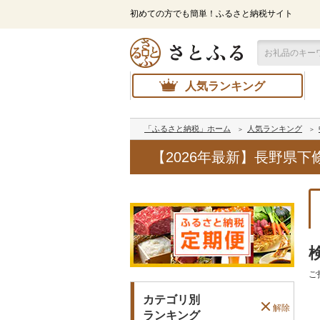
初めての方でも簡単！ふるさと納税サイト
人気ランキング
「ふるさと納税」ホーム
人気ランキング
【2026年最新】長野県
ご
カテゴリ別
解除
ランキング