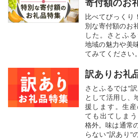
寄付額のお
比べてびっくり
別な寄付額のお
した。さとふる
地域の魅力や美
てみてください
訳ありお礼
さとふるでは"訳
として活用し、
援します。⽣産
ても出てしまう
格外。味は通常
らない"訳あり"