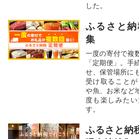
した。
ふるさと納
集
一度の寄付で複
「定期便」。手
せ、保管場所に
受け取ることが
や魚、お米など
度も楽しみたい
す。
ふるさと納