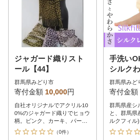
ジャガード織りスト
手洗いO
ール【44】
シルク
カポカ【
群馬県みどり市
群馬県みど
寄付金額
10,000
円
寄付金額
自社オリジナルでアクリル10
群馬県産シ
0%のジャガード織りでヒョウ
と、群馬県
柄。ピンク、カーキ、パープ
ルクフィル
ル、ベージュの4色からお選び
す。冷えや
（0件）
いただけます。ストールやマ
包みこみま