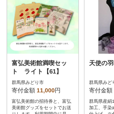
富弘美術館満喫セッ
天使の羽
ト ライト【61】
群馬県みどり市
群馬県みど
寄付金額
11,000
円
寄付金額
富弘美術館の招待券と、富弘
群馬県産絹1
美術館グッズをセットでお送
加工、手染
りします。利用期間中に是非
仕上げ。※