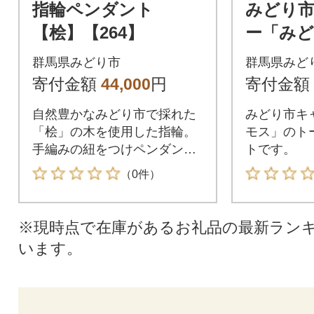
指輪ペンダント
みどり
【桧】【264】
ー「みど
トバッグ
群馬県みどり市
群馬県みど
【a008
寄付金額
44,000
円
寄付金額
自然豊かなみどり市で採れた
みどり市キ
「桧」の木を使用した指輪。
モス」のト
手編みの紐をつけペンダント
トです。
に仕上げました。※材料の性
（0件）
質上、木目・色がそれぞれ異
なります。ご容赦ください。
※現時点で在庫があるお礼品の最新ラン
います。