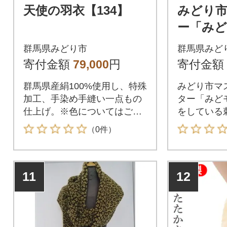
天使の羽衣【134】
みどり
ー「み
シャツ&
群馬県みどり市
群馬県みど
ッチャ刺
寄付金額
79,000
円
寄付金額
群馬県産絹100%使用し、特殊
みどり市マ
加工、手染め手縫い一点もの
ター「みど
仕上げ。※色についてはご要
をしている
望に沿えますのでご相談下さ
入った、オ
（0件）
い。
ャツとTシ
す。ポロシ
は義援金に
11
12