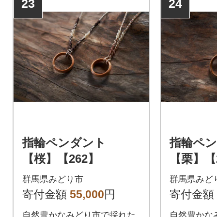
23
24
ました。
指輪ペンダント
指輪ペ
【桜】【262】
【栗】【
群馬県みどり市
群馬県みど
寄付金額
55,000
円
寄付金額
自然豊かなみどり市で採れた
自然豊かな