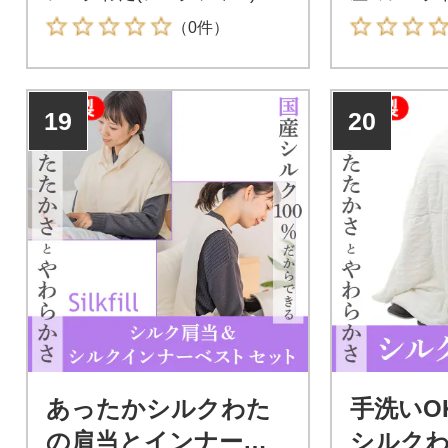
詰め、丈を長くする事によ
ル)を詰め
（0件）
り、保温性をよりアップし、
と、綿100
肩・背中・腰回りの冷え防止
県産のシル
に、朝晩の肌寒い時などに
ル)を詰め
19
20
肩・背中・腰回りを優しく温
セットにし
めます。男女兼用で、フリー
サイズです。
あったかシルクわた
手洗いO
の肩当とインナーベ
シルク