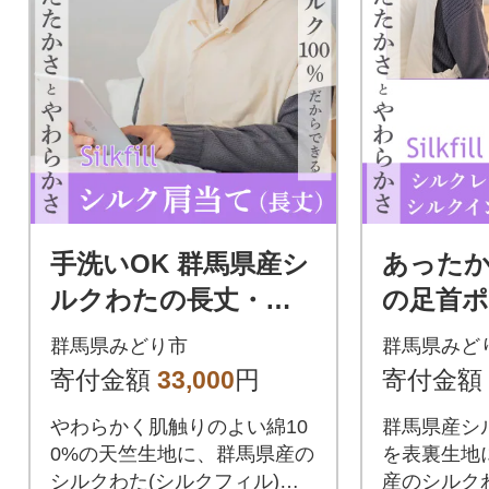
手洗いOK 群馬県産シ
あった
ルクわたの長丈・増
の足首
量の肩当(衿カバー2枚
ンナー
群馬県みどり市
群馬県みど
付)30cm【157】
ト【163
寄付金額
33,000
円
寄付金額
やわらかく肌触りのよい綿10
群馬県産シ
0%の天竺生地に、群馬県産の
を表裏生地
シルクわた(シルクフィル)を
産のシルク