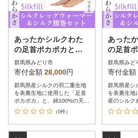
あったかシルクわた
あった
の足首ポカポカと腹
の足首
巻のセット【161】
当のセッ
群馬県みどり市
群馬県みど
寄付金額
28,000
円
寄付金額
群馬県産シルクの羽二重生地
群馬県産シ
を表裏生地に使用した「足首
を表裏生地
ポカポカ」と、綿100%の天竺
産のシルク
生地に群馬県産シルクわた(シ
ル)を詰め
（0件）
ルクフィル)を詰めた腹巻をセ
と、綿100
ットにしました。
県産のシル
ル)を詰め