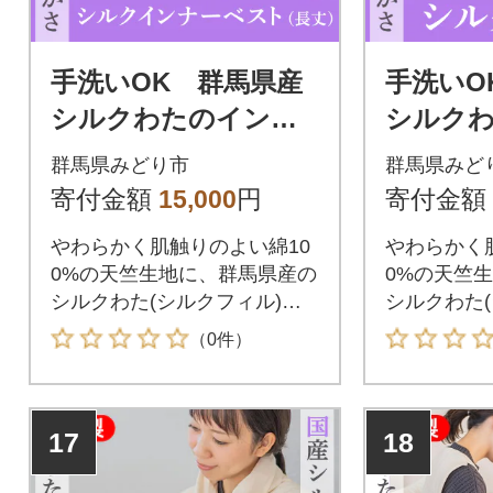
手洗いOK 群馬県産
手洗いO
シルクわたのインナ
シルクわ
ーベスト(長丈・増量)
カバー2
群馬県みどり市
群馬県みど
【155】
6】
寄付金額
15,000
円
寄付金額
やわらかく肌触りのよい綿10
やわらかく
0%の天竺生地に、群馬県産の
0%の天竺
シルクわた(シルクフィル)を
シルクわた(
増量に詰め、丈を長くする事
詰め、お休
（0件）
により、背中・腰回りの冷え
に、朝晩の
防止に役立ちます。男女兼用
を優しく温
でフリーサイズです。ご家庭
で、ご家庭
17
18
で手洗いができます。
す。