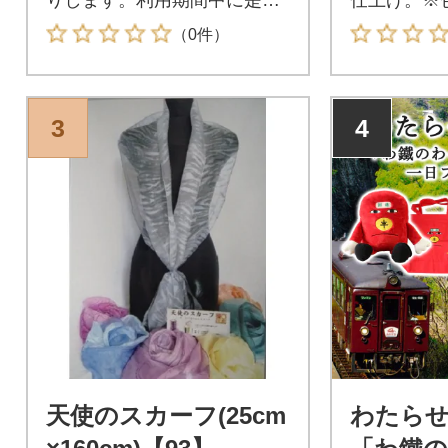
お越しください。入金確認
望に沿えま
（0件）
後、招待券を送付します。
さい。
3
4
天使のスカーフ(25cm
わたらせ