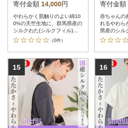
寄付金額
14,000
円
寄付金額
やわらかく肌触りのよい綿10
赤ちゃんの
0%の天竺生地に、群馬県産の
れるやわら
シルクわた(シルクフィル)を
県産のシル
詰め、三層構造にする事によ
ル)を詰め
（0件）
り、保温性に優れ、薄手でイ
ます。保温
ンナーとしてオールシーズン
ション性と
ご使用いただけます。いざと
た製品です
15
16
いうときにご家庭で手洗いが
ができます
できます。