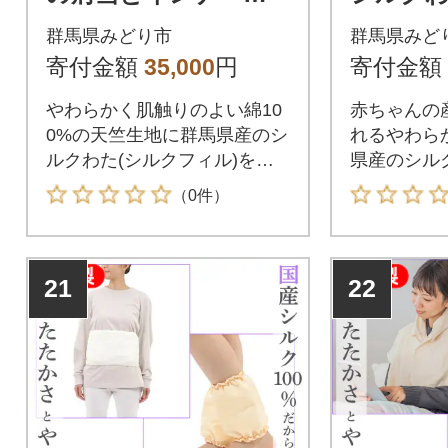
ストのセット【164】
【158】
群馬県みどり市
群馬県みど
寄付金額
35,000
円
寄付金額
やわらかく肌触りのよい綿10
赤ちゃんの
0%の天竺生地に群馬県産のシ
れるやわら
ルクわた(シルクフィル)を詰
県産のシル
めた肩当と、同じ素材のイン
ル)を詰め
（0件）
ナーベストセットにしまし
ます。保温
た。
冷房による
寒さ対策に
21
22