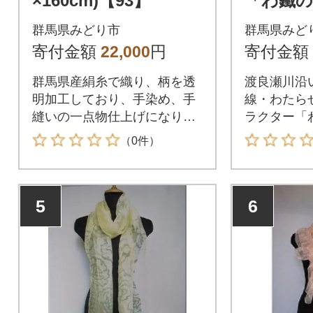
×160cm)【93】
「わ鐵
グッズ&
群馬県みどり市
群馬県みど
っぷ【9
寄付金額
22,000
円
寄付金額
群馬県産絹糸で織り、柄を透
渡良瀬川沿
明加工しており、手染め、手
線・わたら
縫いの一点物仕上げになりま
ラクター「
す。自社の独自加工で群馬県
グッズと一
（0件）
優良品に認定されています。
セットです
日フリーき
を送付しま
5
6
行から1年