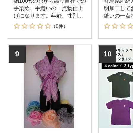
絹100%の糸から織り自社での
群馬県産絹
手染め、手縫いの一点物仕上
明加工して
げになります。年齢、性別問
縫いの一点
わずご使用でき、年間を通し
す。自社の
（0件）
てお使いいただけます。
優良品に認
9
10