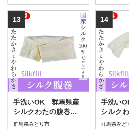
フラーとしてご使用できま
リーサイズ
す。
いができま
13
14
手洗いOK 群馬県産
手洗いO
シルクわたの腹巻【1
シルク
51】
ル【152
群馬県みどり市
群馬県みど