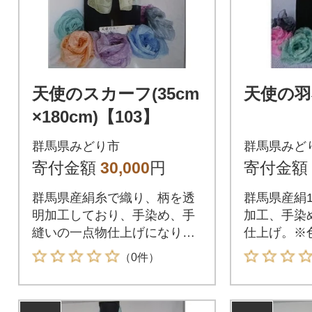
天使のスカーフ(35cm
天使の羽
×180cm)【103】
群馬県みどり市
群馬県みど
寄付金額
30,000
円
寄付金額
群馬県産絹糸で織り、柄を透
群馬県産絹1
明加工しており、手染め、手
加工、手染
縫いの一点物仕上げになりま
仕上げ。※
す。自社の独自加工で群馬県
望に沿えま
（0件）
優良品に認定されています。
い。