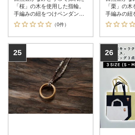
「桜」の木を使用した指輪。
「栗」の木
手編みの紐をつけペンダント
手編みの紐
に仕上げました。※材料の性
に仕上げま
（0件）
質上、木目・色がそれぞれ異
質上、木目
なります。ご容赦ください。
なります。
25
26