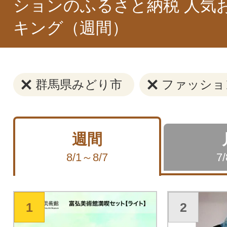
ションのふるさと納税 人気
キング（週間）
群馬県みどり市
ファッショ
週間
8/1～8/7
7
1
2