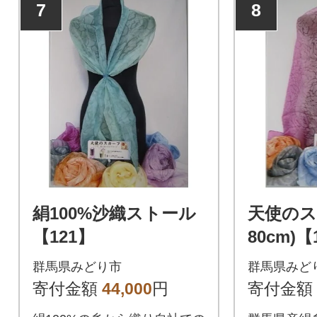
7
8
絹100%沙織ストール
天使のスカ
【121】
80cm)【
群馬県みどり市
群馬県みど
寄付金額
44,000
円
寄付金額