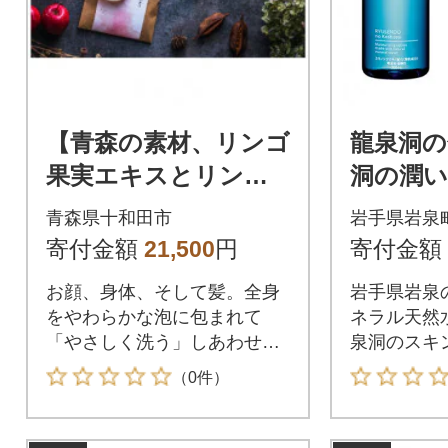
【青森の素材、リンゴ
龍泉洞の
果実エキスとリンゴ
洞の潤
心皮を配合】雪の泡せ
ト
青森県十和田市
岩手県岩泉
っけん洗顔用(55g)と
寄付金額
21,500
円
寄付金額
全身用(50g)
お顔、身体、そして髪。全身
岩手県岩泉
をやわらかな泡に包まれて
ネラル天然
「やさしく洗う」しあわせ
泉洞のスキ
を、ぜひご体感ください。
（0件）