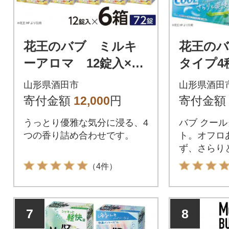
花王のバブ ミルキ
花王の
ーアロマ 12錠入×6
タイプ4
箱
錠入×4
山形県酒田市
山形県酒田
寄付金額
12,000
円
寄付金額
うっとり優雅な気分に浸る、4
バブ クー
つの香り詰め合わせです。
ト。オフロ
ず、さらり
（4件）
7
8