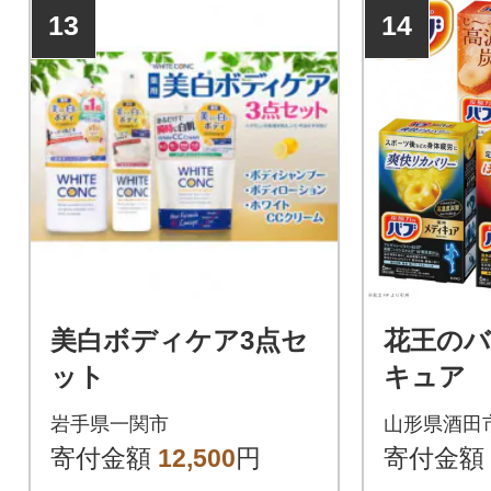
13
14
美白ボディケア3点セ
花王の
ット
キュア
6錠入×4
岩手県一関市
山形県酒田
寄付金額
12,500
円
寄付金額