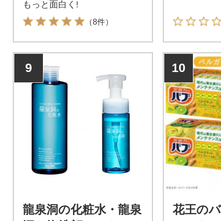
もっと面白く!
（8件）
9
10
龍泉洞の化粧水・龍泉
花王の