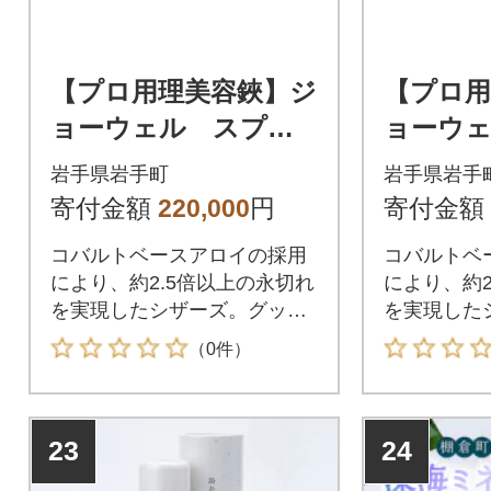
【プロ用理美容鋏】ジ
【プロ用
ョーウェル スプリ
ョーウ
ームSCC-5700F (5.7
ームSCC-6
岩手県岩手町
岩手県岩手
インチ) カット
インチ)
寄付金額
220,000
円
寄付金額
コバルトベースアロイの採用
コバルトベ
により、約2.5倍以上の永切れ
により、約2
を実現したシザーズ。グッド
を実現した
デザイン賞受賞。
デザイン賞
（0件）
23
24