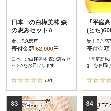
日本一の白樺美林 森
「平庭高
の恵みセットA
(とち)6
粋 非加
岩手県久慈市
岩手県久慈
加 はち
寄付金額
62,000
円
寄付金額
日本一の白樺美林 森の恵みセ
「平庭高原は
ットAをお届けします
g」をお届
（0件）
33
34