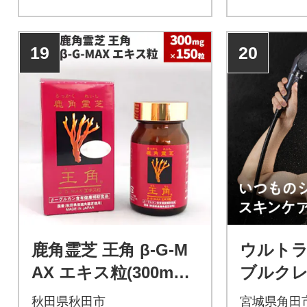
に吸い付くようなもっちり泡
さを閉じ込
で気持ちよく洗え、おどろく
です。肌に
19
20
ほどお肌がもっちりしっとり
っちり泡で
します。瑞々しいハーブや蜂
心までとろ
蜜などの本物の素材から抽出
い心地です
した植物原料を使った石鹸
評判の「酒
は、河北町の豊かな自然がも
おまかせ8
たらす何よりも安心な山形の
届けいたし
恵みです。
鹿角霊芝 王角 β‐G-M
ウルト
AX エキス粒(300mg×
ブルク
150粒)|15_sbo-02010
ャワーヘッ
秋田県秋田市
宮城県角田