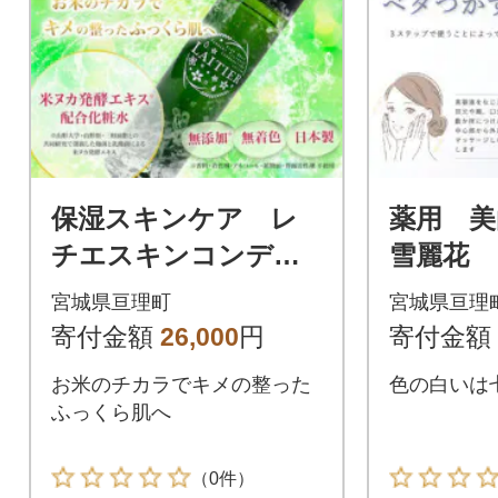
保湿スキンケア レ
薬用 
チエスキンコンディ
雪麗花
ショナー
宮城県亘理町
宮城県亘理
寄付金額
26,000
円
寄付金額
お米のチカラでキメの整った
色の白いは
ふっくら肌へ
（0件）