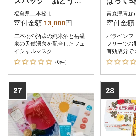
スパック 肌とうじ2
ぱっく5
箱セット
森産り
福島県二本松市
青森県青森
潤いを
寄付金額
13,000
円
寄付金額
美容液パ
二本松の酒蔵の純米酒と岳温
パラベンフ
泉の天然湧泉を配合したフェ
フリーでお
イシャルマスク
有効成分で
抑え肌荒れ
（0件）
27
28