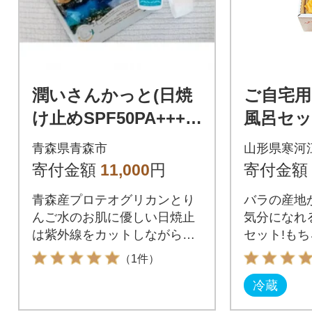
潤いさんかっと(日焼
ご自宅用
け止めSPF50PA++++)
風呂セッ
&潤い美白あおいもり
輪) 010
青森県青森市
山形県寒河
ぱっく1枚付き
寄付金額
11,000
円
寄付金額
青森産プロテオグリカンとり
バラの産地
んご水のお肌に優しい日焼止
気分になれ
は紫外線をカットしながら潤
セット!もち
いキープが嬉しいポイント
縄県および
（1件）
きません)
冷蔵