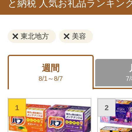
と納税 人気お礼品ランキン
東北地方
美容
週間
8/1～8/7
7
1
2