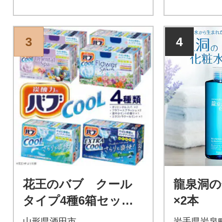
3
4
花王のバブ クール
龍泉洞の
タイプ4種6箱セッ
×2本
ト 12錠入×6箱 計7
山形県酒田市
岩手県岩泉