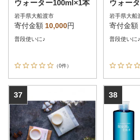
ウォーター100ml×1本
ウォーター
岩手県大船渡市
岩手県大船
寄付金額
10,000
円
寄付金額
普段使いに♪
普段使いに
（0件）
37
38