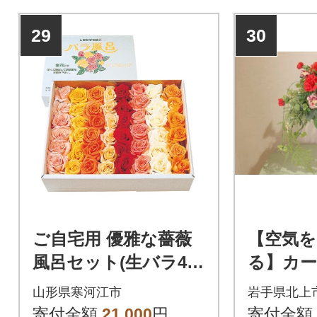
29
30
ご自宅用 優雅な薔薇
【空気
風呂セット(生バラ48
る】カ
輪) 018-K0
と観葉植
山形県寒河江市
岩手県北上
寄付金額
21,000
円
寄付金額