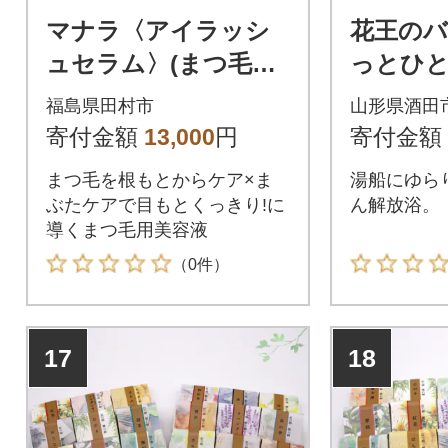
マナラ〈アイラッシ
花王の
ュセラム〉(まつ毛用
っとひと
美容液)
12箱 計
福島県田村市
山形県酒田
寄付金額
13,000
円
寄付金額
まつ毛を根もとからケア×ま
湯船にゆら
ぶたケアで目もとくっきり!に
ん解放浴。
導くまつ毛用美容液
（0件）
17
18