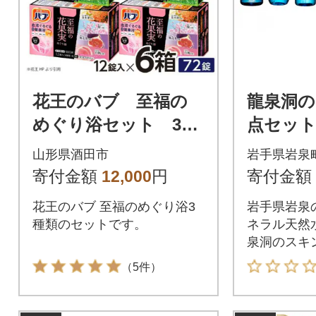
花王のバブ 至福の
龍泉洞の
めぐり浴セット 3種
点セッ
×各2箱 計6箱
山形県酒田市
岩手県岩泉
寄付金額
12,000
円
寄付金額
花王のバブ 至福のめぐり浴3
岩手県岩泉
種類のセットです。
ネラル天然
泉洞のスキ
（5件）