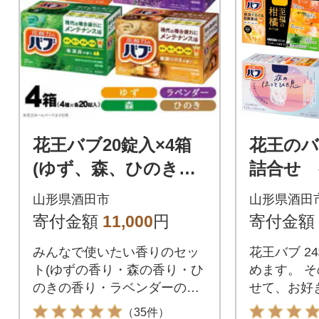
花王バブ20錠入×4箱
花王のバ
(ゆず、森、ひのき、
詰合せ 
ラベンダーの香り)
箱
山形県酒田市
山形県酒田
寄付金額
11,000
円
寄付金額
みんなで使いたい香りのセッ
花王バブ 2
ト(ゆずの香り・森の香り・ひ
めます。 
のきの香り・ラベンダーの香
せて、お好
り)
てください
（35件）