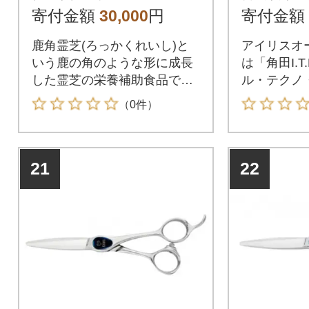
1
1-H ダ
寄付金額
30,000
円
寄付金額
鹿角霊芝(ろっかくれいし)と
アイリスオ
いう鹿の角のような形に成長
は「角田I.
した霊芝の栄養補助食品で
ル・テクノ
す。霊芝は古くから民間で健
れます
（0件）
康維持に利用されてきました
が、中でも鹿角霊芝は、β-グ
ルカンが豊富なのが特徴で
21
22
す。本品は、秋田県で栽培し
た鹿角霊芝を微粉砕し、さら
に多段抽出処理を施して抽出
したエキス粉末を飲みやすく
加工しました。※1日に4-8粒
を目安に水またはぬるま湯と
一緒にお召し上がりくださ
い。