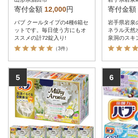
2錠
寄付金額
12,000
円
寄付金額
バブ クールタイプの4種6箱セ
岩手県岩泉
ットです。毎日使う方にもオ
ネラル天然
ススメの計72錠入り!
泉洞のスキ
（3件）
5
6