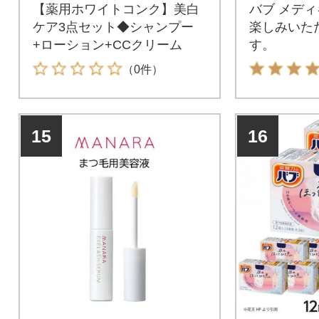
【薬用ホワイトコンク】美白
バブ メデ
ケア3点セット◆シャンプー
楽しみいた
+ローション+CCクリーム
す。
（0件）
15
16