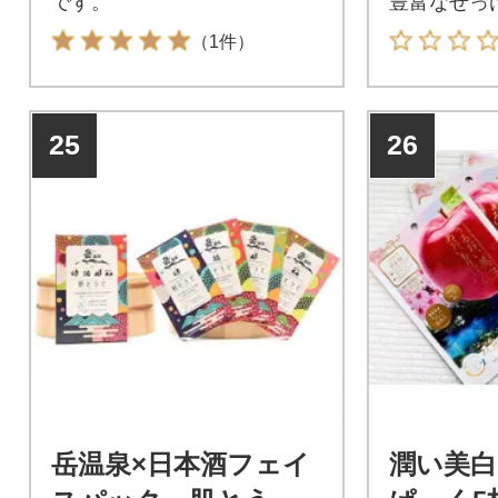
です。
豊富なせっ
（1件）
25
26
岳温泉×日本酒フェイ
潤い美