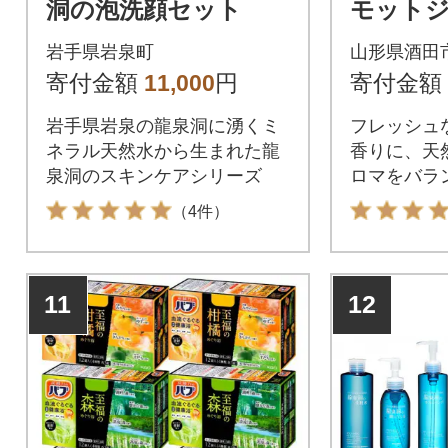
洞の泡洗顔セット
モット
香り 2
岩手県岩泉町
山形県酒田
寄付金額
11,000
円
寄付金額
岩手県岩泉の龍泉洞に湧くミ
フレッシュ
ネラル天然水から生まれた龍
香りに、天
泉洞のスキンケアシリーズ
ロマをバラ
ド。
（4件）
11
12