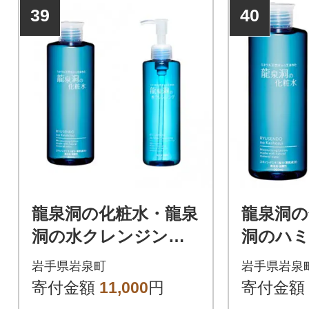
39
40
龍泉洞の化粧水・龍泉
龍泉洞の
洞の水クレンジング
洞のハ
セット
岩手県岩泉町
岩手県岩泉
寄付金額
11,000
円
寄付金額