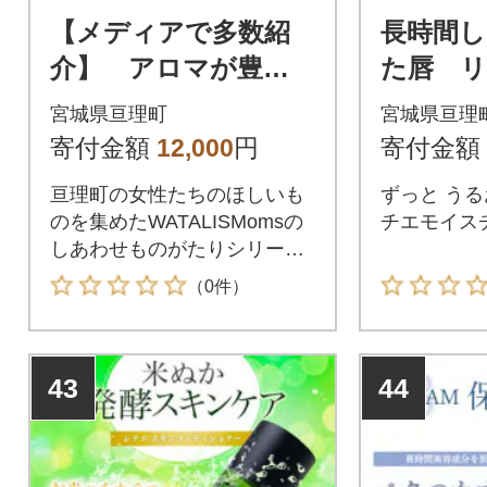
【メディアで多数紹
長時間
介】 アロマが豊か
た唇 
に香る アロマハン
ム
宮城県亘理町
宮城県亘理
ドジェル
寄付金額
12,000
円
寄付金額
亘理町の女性たちのほしいも
ずっと うる
のを集めたWATALISMomsの
チエモイス
しあわせものがたりシリーズ
です。
（0件）
43
44