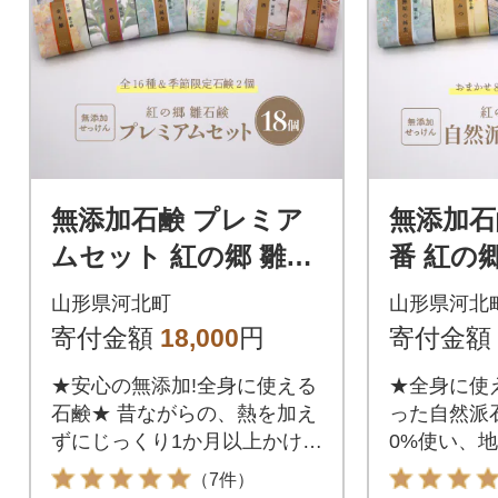
無添加石鹸 プレミア
無添加石
ムセット 紅の郷 雛石
番 紅の郷
鹸 18個セット 全16種
セット
山形県河北町
山形県河北
+季節限定2個
寄付金額
18,000
円
寄付金額
★安心の無添加!全身に使える
★全身に使
石鹸★ 昔ながらの、熱を加え
った自然派石
ずにじっくり1か月以上かけて
0%使い、
作る【コールドプロセス製
材を使った
（7件）
法】で作った石けんです。肌
ルドプロセ