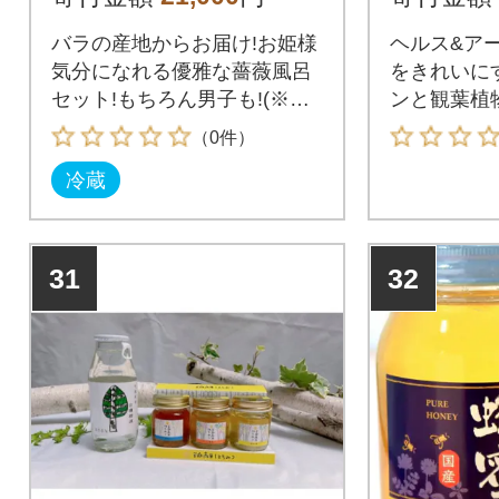
バラの産地からお届け!お姫様
ヘルス&ア
気分になれる優雅な薔薇風呂
をきれいに
セット!もちろん男子も!(※沖
ンと観葉植
縄県および離島への発送はで
（0件）
きません)
冷蔵
31
32