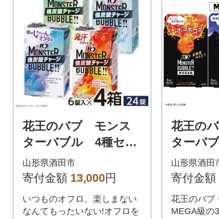
花王のバブ モンス
花王の
ターバブル 4種セッ
ターバブ
ト 6錠入り×4箱 計
3種セッ
山形県酒田市
山形県酒田
24錠
3箱
寄付金額
13,000
円
寄付金額
いつものオフロ、楽しまない
花王のバブ
なんてもったいない!オフロを
MEGA級の