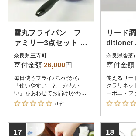
雪丸フライパン フ
リード調整
ァミリー3点セット +
dition
フライパンカバー(蓋)
砥-せんと-
奈良県王寺町
奈良県香芝
付
(mm)
寄付金額
26,000
円
寄付金額
毎日使うフライパンだから
使えるリー
「使いやすい」と「かわい
クラリネッ
い」をあわせてお届け!かわい
ーボエ・フ
いフライパンカバー付!
器奏者の皆
（0件）
17
18