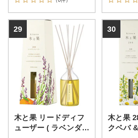
（0件）
場所に置く
香りが広が
大自然の香
29
30
してみませ
木と果 リードディフ
木と果 2
ューザー ( ラベンダー
クベバ 
& オレンジ ) 晴香堂
晴香堂 H