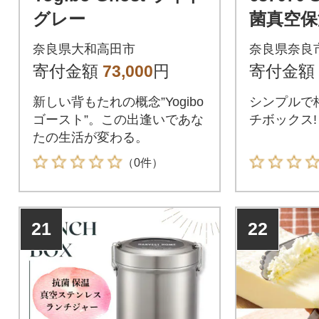
グレー
菌真空保
スランチ
奈良県大和高田市
奈良県奈良
50ml 15-
寄付金額
73,000
円
寄付金額
新しい背もたれの概念”Yogibo
シンプルで
ゴースト”。この出逢いであな
チボックス!
たの生活が変わる。
（0件）
21
22