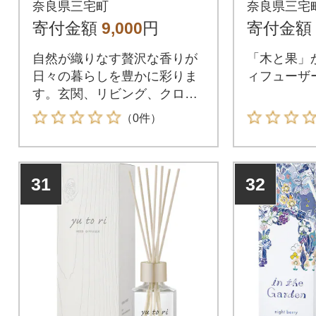
奈良県三宅町
奈良県三宅
ルームフレグランス
フレグ
寄付金額
9,000
円
寄付金額
芳香剤
自然が織りなす贅沢な香りが
「木と果」か
日々の暮らしを豊かに彩りま
ィフューザ
す。玄関、リビング、クロー
ゼット、寝室など、お好みの
（0件）
場所に置くだけで天然精油の
香りが広がります。あなたも
大自然の香りに包まれて暮ら
31
32
してみませんか?