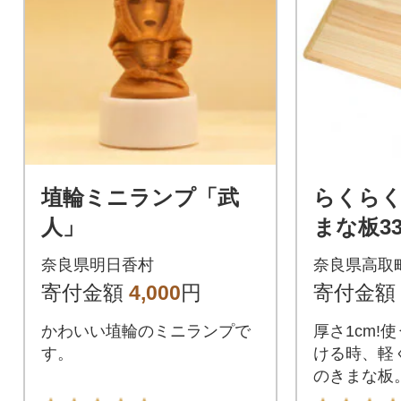
埴輪ミニランプ「武
らくら
人」
まな板33
奈良県明日香村
奈良県高取
寄付金額
4,000
円
寄付金額
かわいい埴輪のミニランプで
厚さ1cm!
す。
ける時、軽
のきまな板