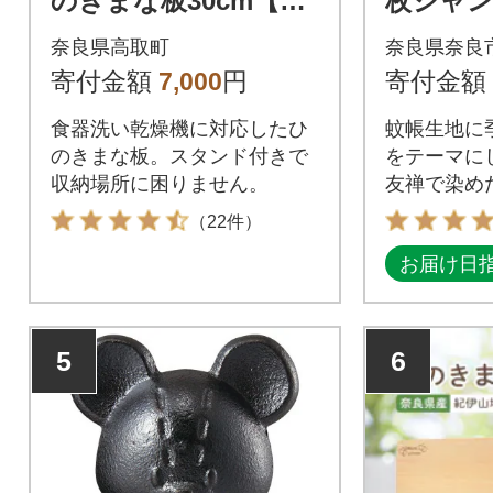
のきまな板30cm【ス
枚ジャン
タンド付き】
5-018
奈良県高取町
奈良県奈良
寄付金額
7,000
円
寄付金額
食器洗い乾燥機に対応したひ
蚊帳生地に
のきまな板。スタンド付きで
をテーマに
収納場所に困りません。
友禅で染め
です。
（22件）
お届け日
5
6