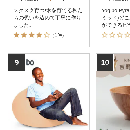
スクスク育つ!木を育てる私た
Yogibo P
ちの想いを込めて丁寧に作り
ミッド)ど
ました。
ができるピ
ァ。
（1件）
9
10