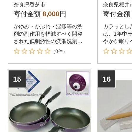
(本体1L×1本・詰替80
掛け布
奈良県香芝市
奈良県桜井
0ml×2袋)
グル/ホ
寄付金額
8,000
円
寄付金額
かゆみ・かぶれ・湿疹等の洗
カラッとし
剤の副作用を軽減すべく開発
は、1年中
された低刺激性の洗濯洗剤で
やかな眠り
す。
（0件）
15
16