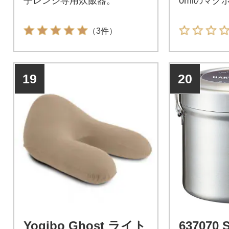
子レンジ専用炊飯器。
0mlのマグ
（3件）
19
20
Yogibo Ghost ライト
637070