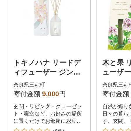
トキノハナ リードデ
木と果 
ィフューザー ジンチ
ューザー
ョウゲ の 香り 晴香堂
ム & ベ
奈良県三宅町
奈良県三宅
ルームフレグランス
晴香堂 
寄付金額
9,000
円
寄付金額
芳香剤
ランス
玄関・リビング・クローゼッ
自然が織り
ト・寝室など、お好みの場所
日々の暮ら
に置くだけでお部屋に彩りを
す。玄関、
添えてくれます。
ゼット、寝