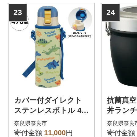
23
24
カバー付ダイレクト
抗菌真
ステンレスボトル 47
丼ラン
0ml KSDC4【ディノ
量800ml
奈良県奈良市
奈良県奈良
サウルス】 624544
ラック 11
寄付金額
11,000
円
寄付金額