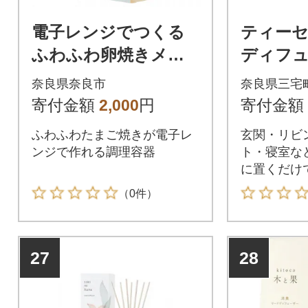
電子レンジでつくる
ティーセ
ふわふわ卵焼きメー
ディフュ
カー KFEM1 2-016 ス
ルグレイ
奈良県奈良市
奈良県三宅
ケーター 466861
り 晴香
寄付金額
2,000
円
寄付金額
グランス
ふわふわたまご焼きが電子レ
玄関・リビ
ンジで作れる調理容器
ト・寝室な
に置くだけ
す。
（0件）
27
28