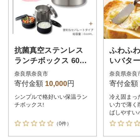
抗菌真空ステンレス
ふわふ
ランチボックス 600m
いバター
lベーシック 10-087 S
ーター株
奈良県奈良市
奈良県奈良
TLB1AG 550317
2 313745
寄付金額
10,000
円
寄付金額
シンプルで格好いい保温ラン
冷え固まっ
チボックス!
い力で薄く
ばしやすい
（0件）