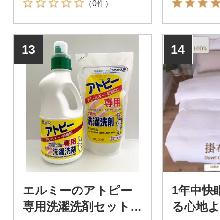
（0件）
13
14
エルミーのアトピー
1年中快
専用洗濯洗剤セット
る心地