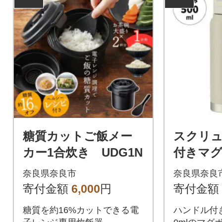
糖質カットご飯メー
スクリ
カー1合炊き UDG1N
付きマグ
くすみグレ
奈良県奈良市
奈良県奈良
寄付金額
6,000
円
寄付金額
糖質を約16%カットできる電
ハンドル付き