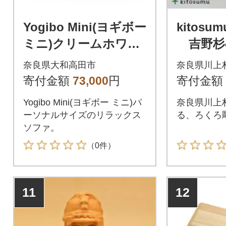
Yogibo Mini(ヨギボー
kitosu
ミニ)クリームホワイ
吉野杉
ト
奈良県大和高田市
奈良県川上
寄付金額
73,000
円
寄付金額
Yogibo Mini(ヨギボー ミニ)パ
奈良県川上
ーソナルサイズのリラックス
る、ろくろ
ソファ。
（0件）
11
12