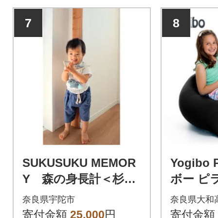
7
8
SUKUSUKU MEMOR
Yogibo
Y 森の身長計＜杉
ボー ピ
＞ 木のインテリア
ック
奈良県宇陀市
奈良県大和
寄付金額
25,000
円
寄付金額