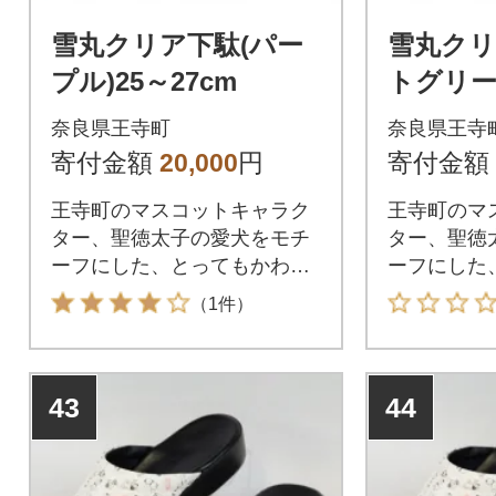
雪丸クリア下駄(パー
雪丸クリ
プル)25～27cm
トグリーン
奈良県王寺町
奈良県王寺
寄付金額
20,000
円
寄付金額
王寺町のマスコットキャラク
王寺町のマ
ター、聖徳太子の愛犬をモチ
ター、聖徳
ーフにした、とってもかわい
ーフにした
い雪丸の透明下駄です。
い雪丸の透
（1件）
43
44