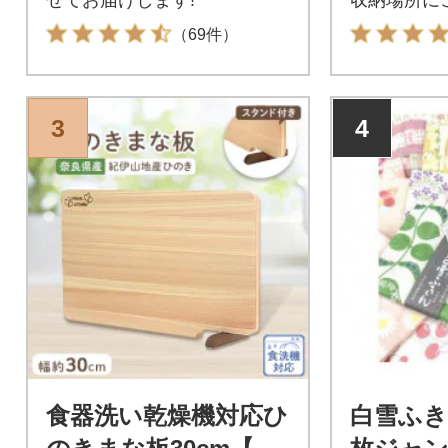
（69件）
3
4
食器洗い乾燥機対応ひ
白雪ふき