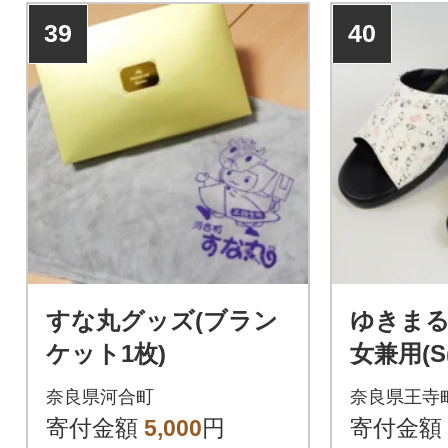
39
40
すな丸グッズ(ブラン
ゆきまる
ケット1枚)
女兼用(S(
m))
奈良県河合町
奈良県王寺
寄付金額
5,000
円
寄付金額