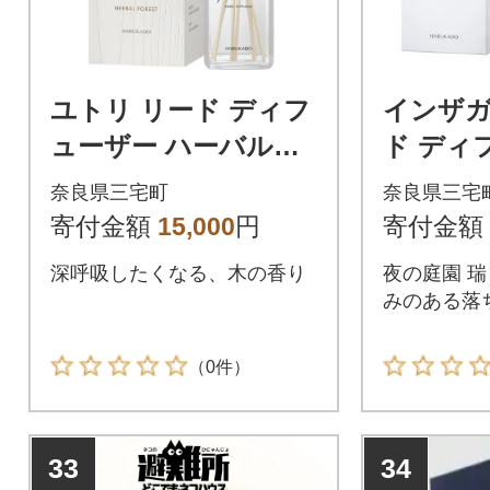
ユトリ リード ディフ
インザガ
ューザー ハーバルフ
ド ディ
ォレスト 晴香堂 ルー
イトベリ
奈良県三宅町
奈良県三宅
ム フレグランス
ーム フ
寄付金額
15,000
円
寄付金額
深呼吸したくなる、木の香り
夜の庭園 
みのある落
（0件）
33
34