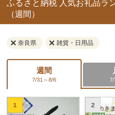
ふるさと納税 人気お礼品ラ
（週間）
奈良県
雑貨・日用品
週間
7/31～8/6
7
1
2