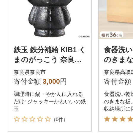
鉄玉 鉄分補給 KIB1 く
食器洗い
まのがっこう 奈良県
のきまな
奈良市 3-041 スケー
タンド
奈良県奈良市
奈良県高取
ター 666490
寄付金額
3,000
円
寄付金額
調理時に鍋・やかんに入れる
食器洗い乾
だけ! ジャッキーかわいいの鉄
のきまな板
玉
収納場所に
（0件）