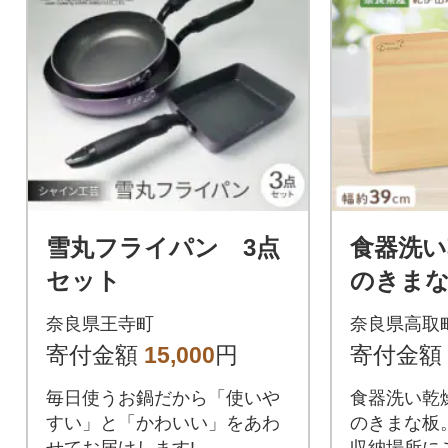
雪丸フライパン 3点
食器洗い
セット
のきまな
タンド
奈良県王寺町
奈良県高取
寄付金額
15,000
円
寄付金額
毎日使うお鍋だから「使いや
食器洗い乾
すい」と「かわいい」をあわ
のきまな板
せてお届けします!
収納場所に