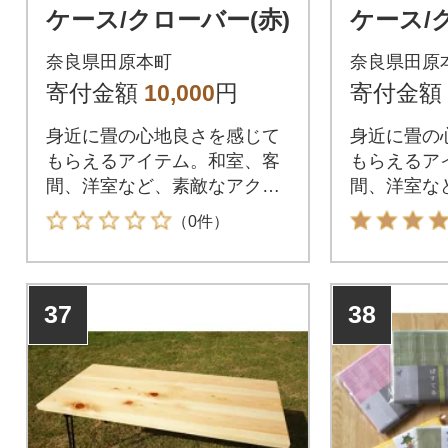
ケース/クローバー(赤)
ケース/
奈良県田原本町
奈良県田原
寄付金額
10,000
円
寄付金額
身近に畳の心地良さを感じて
身近に畳の
もらえるアイテム。和室、客
もらえるア
間、洋室など、素敵なアクセ
間、洋室な
ントになります。
ントになり
（0件）
37
38