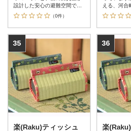
設計した安心の避難空間で
える、河合
す。普段は猫のくつろぎスペ
る一冊です!
（0件）
ースとして、非常時には迅速
に避難所として活用できま
す。軽量で持ち運びが簡単な
35
36
ため、どこでも設置可能で
す。通気性に優れた素材を使
用し、猫が快適に過ごせる環
境を提供します。日常から非
常時まで、猫の安全を第一に
考えたこの製品で、安心のひ
とときをお届けします。
楽(Raku)ティッシュ
楽(Rak