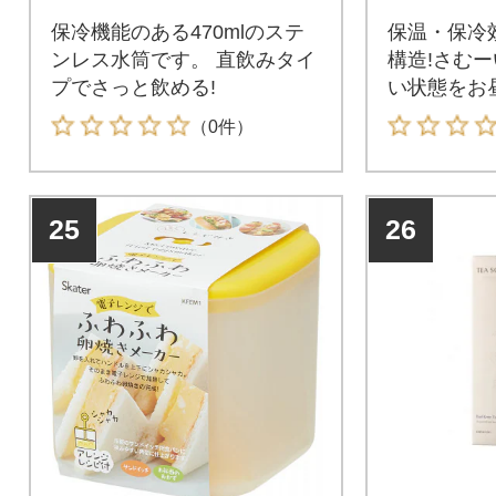
保冷機能のある470mlのステ
保温・保冷
ンレス水筒です。 直飲みタイ
構造!さむ
プでさっと飲める!
い状態をお
（0件）
25
26