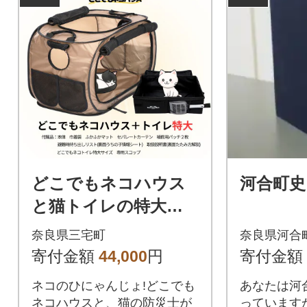
どこでもネコハウス
河合町史
と猫トイレの特大サ
イズセット 猫用ケー
奈良県三宅町
奈良県河合
ジ 折りたたみ ポータ
寄付金額
44,000
円
寄付金額
ブル 防災 避難用
ネコのひにゃんじょ!どこでも
あなたは河
ネコハウスと、猫の防災士が
っています