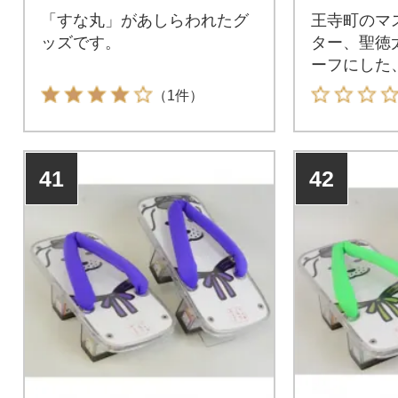
「すな丸」があしらわれたグ
王寺町のマ
ッズです。
ター、聖徳
ーフにした
ップサンダ
（1件）
41
42