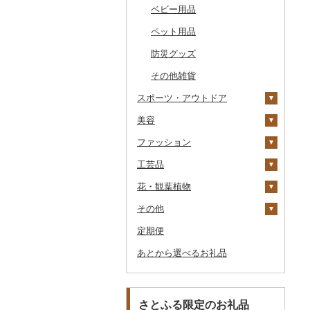
その他のゴルフプレー
ベビー用品
その他キッチン用品
その他体験・チケット
券
その他食器
ペット用品
防災グッズ
その他雑貨
スポーツ・アウトドア
美容
ゴルフ
ファッション
釣り
スキンケア
ゴルフボール
工芸品
サイクリング
シャンプー・リンス
鞄・バッグ
ゴルフクラブ
化粧水・乳液・美容液
花・観葉植物
アウトドア・キャンプ
石鹸・ボディーソープ
洋服
織物
ゴルフウェア
洗顔
トートバッグ・ショル
ダーバッグ
その他
その他スポーツ
入浴剤
和服
陶器・漆器
観葉植物・苗木
その他ゴルフ
その他スキンケア
女性・レディース
本場奄美大島紬
キャリーバッグ・スー
定期便
アロマ
靴・履物
その他装飾品・工芸品
花
地域サービス
ウェア・ユニフォーム
男性・メンズ
その他織物
信楽焼
ツケース
あとから選べるお礼品
プロテイン
アクセサリー
盆栽・その他
その他
その他スポーツ
子供・ベビー
靴・シューズ
唐津焼
数珠
胡蝶蘭
その他鞄・バッグ
その他美容
その他服飾小物
その他洋服
スリッパ・下駄・草履
ペンダント・ネックレ
備前焼
工芸品
造花・プリザーブドフ
ス
ラワー
その他靴・履物
財布
美濃焼
播州そろばん
さとふる限定のお礼品
ピアス・イヤリング
その他花