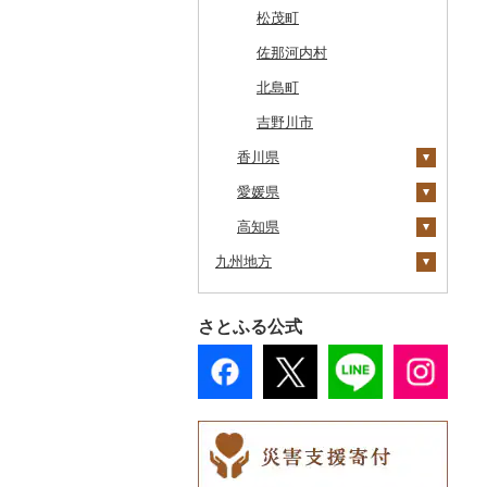
厚真町
中泊町
西和賀町
蔵王町
八峰町
山辺町
磐梯町
常陸大宮市
益子町
前橋市
幸手市
いすみ市
北区
綾瀬市
柏崎市
身延町
伊那市
中津川市
袋井市
愛知県（県庁）
津市
精華町
富田林市
稲美町
川上村
日高川町
総社市
三原市
松茂町
奥尻町
外ヶ浜町
北上市
女川町
鹿角市
戸沢村
三春町
笠間市
芳賀町
藤岡市
日高市
東庄町
多摩市
横須賀市
村上市
早川町
立科町
高山市
熱海市
蒲郡市
名張市
南山城村
松原市
養父市
斑鳩町
紀の川市
新庄村
安芸高田市
佐那河内村
網走市
つがる市
平泉町
気仙沼市
大仙市
舟形町
本宮市
行方市
野木町
邑楽町
蓮田市
館山市
稲城市
三浦市
妙高市
南部町
東御市
郡上市
掛川市
東郷町
東員町
京都市
柏原市
南あわじ市
平群町
上富田町
高梁市
北島町
浦河町
弘前市
洋野町
美里町
八郎潟町
最上町
柳津町
結城市
板倉町
川越市
大網白里市
世田谷区
大磯町
聖籠町
昭和町
中野市
白川村
伊豆の国市
犬山市
玉城町
舞鶴市
羽曳野市
洲本市
黒滝村
白浜町
勝央町
吉野川市
広尾町
香川県
鰺ヶ沢町
大船渡市
松島町
真室川町
鮫川村
城里町
嬬恋村
宮代町
一宮町
日の出町
箱根町
刈羽村
甲府市
豊丘村
御嵩町
小山町
弥富市
和束町
大阪府（府庁）
猪名川町
御所市
由良町
倉敷市
中札内村
愛媛県
むつ市
山田町
大和町
寒河江市
福島市
水戸市
草津町
吉見町
佐倉市
板橋区
横浜市
湯沢町
甲州市
売木村
海津市
森町
東海市
八幡市
吹田市
尼崎市
上牧町
すさみ町
矢掛町
高松市
滝川市
高知県
田舎館村
大槌町
大郷町
西川町
新地町
鉾田市
高崎市
東松山市
木更津市
渋谷区
茅ヶ崎市
新潟市
丹波山村
小諸市
関ケ原町
川根本町
新城市
京田辺市
河南町
加西市
明日香村
日高町
鏡野町
直島町
今治市
九州地方
比布町
青森県（県庁）
南三陸町
高畠町
葛尾村
桜川市
群馬県（県庁）
入間市
茂原市
千代田区
川崎市
木曽町
七宗町
富士市
春日井市
向日市
和泉市
宝塚市
吉野町
有田川町
さぬき市
鬼北町
香美市
鶴居村
福岡県
三沢市
仙台市
山形市
三島町
石岡市
大泉町
志木市
野田市
新宿区
厚木市
箕輪町
笠松町
御前崎市
瀬戸市
高槻市
淡路市
奈良市
印南町
多度津町
西予市
馬路村
さとふる公式
釧路市
佐賀県
西目屋村
大河原町
三川町
桑折町
茨城県（県庁）
長野原町
北本市
山武市
江東区
海老名市
駒ヶ根市
東白川村
東伊豆町
大府市
豊中市
丹波篠山市
大和郡山市
和歌山県（県庁）
三豊市
八幡浜市
芸西村
那珂川市
苫前町
長崎県
角田市
大江町
矢吹町
坂東市
中之条町
桶川市
鴨川市
青梅市
相模原市
王滝村
土岐市
西伊豆町
半田市
箕面市
香美町
野迫川村
みなべ町
観音寺市
久万高原町
須崎市
添田町
嬉野市
当別町
熊本県
涌谷町
米沢市
国見町
小美玉市
加須市
印西市
国立市
座間市
千曲市
岐阜県（県庁）
清水町
あま市
太子町
芦屋市
葛城市
かつらぎ町
宇多津町
上島町
日高村
大刀洗町
佐賀県（県庁）
松浦市
占冠村
大分県
東松島市
檜枝岐村
日立市
三郷市
神崎町
品川区
二宮町
辰野町
下呂市
南伊豆町
岩倉市
岬町
神戸市
三宅町
田辺市
小豆島町
松前町
室戸市
朝倉市
唐津市
時津町
上天草市
上士幌町
宮崎県
喜多方市
大子町
八潮市
船橋市
福生市
茅野市
多治見市
松崎町
小牧市
千早赤阪村
川西市
生駒市
北山村
香川県（県庁）
愛南町
黒潮町
苅田町
江北町
諫早市
湯前町
九重町