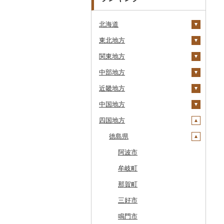
北海道
東北地方
安平町
関東地方
八雲町
青森県
中部地方
鹿部町
岩手県
茨城県
十和田市
近畿地方
江差町
宮城県
栃木県
新潟県
大鰐町
宮古市
土浦市
中国地方
白老町
秋田県
群馬県
富山県
三重県
南部町
軽米町
柴田町
取手市
那須塩原市
十日町市
四国地方
せたな町
山形県
埼玉県
石川県
滋賀県
鳥取県
五戸町
岩手町
色麻町
大潟村
つくば市
市貝町
榛東村
弥彦村
射水市
鈴鹿市
旭川市
福島県
千葉県
福井県
京都府
島根県
徳島県
藤崎町
矢巾町
丸森町
横手市
村山市
稲敷市
塩谷町
下仁田町
春日部市
阿賀町
氷見市
羽咋市
伊賀市
長浜市
鳥取県（県庁）
森町
東京都
山梨県
大阪府
岡山県
六ヶ所村
釜石市
大衡村
能代市
尾花沢市
天栄村
潮来市
上三川町
玉村町
蕨市
勝浦市
出雲崎町
朝日町
七尾市
美浜町
木曽岬町
高島市
宮津市
米子市
雲南市
阿波市
稚内市
神奈川県
長野県
兵庫県
広島県
東北町
野田村
加美町
小坂町
上山市
広野町
五霞町
佐野市
安中市
戸田市
袖ケ浦市
八王子市
魚沼市
高岡市
白山市
小浜市
富士吉田市
多気町
草津市
伊根町
茨木市
大山町
海士町
津山市
牟岐町
標津町
岐阜県
奈良県
山口県
三戸町
普代村
利府町
仙北市
河北町
鏡石町
北茨城市
真岡市
川場村
毛呂山町
我孫子市
日野市
南足柄市
佐渡市
魚津市
穴水町
越前町
甲斐市
高森町
松阪市
近江八幡市
与謝野町
豊能町
上郡町
琴浦町
津和野町
西粟倉村
安芸太田町
那賀町
清里町
静岡県
和歌山県
東通村
一戸町
白石市
井川町
酒田市
須賀川市
境町
高根沢町
昭和村
久喜市
長柄町
昭島市
松田町
燕市
砺波市
輪島市
若狭町
山梨市
御代田町
養老町
桑名市
竜王町
福知山市
枚方市
神河町
曽爾村
日野町
飯南町
久米南町
世羅町
柳井市
三好市
北斗市
愛知県
黒石市
陸前高田市
登米市
潟上市
新庄市
小野町
かすみがうら市
大田原市
甘楽町
ふじみ野市
芝山町
武蔵村山市
大井町
南魚沼市
入善町
中能登町
鯖江市
富士川町
飯田市
八百津町
下田市
志摩市
甲賀市
亀岡市
河内長野市
小野市
河合町
湯浅町
鳥取市
安来市
真庭市
大竹市
平生町
鳴門市