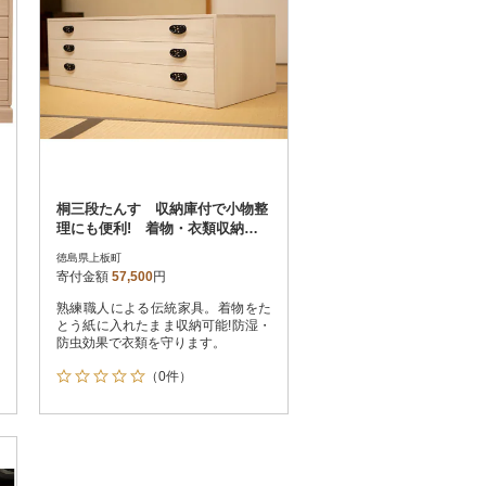
桐三段たんす 収納庫付で小物整
理にも便利! 着物・衣類収納
桐たんす
徳島県上板町
寄付金額
57,500
円
熟練職人による伝統家具。着物をた
とう紙に入れたまま収納可能!防湿・
防虫効果で衣類を守ります。
（0件）