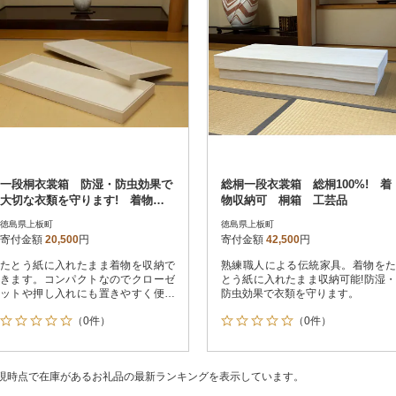
一段桐衣裳箱 防湿・防虫効果で
総桐一段衣裳箱 総桐100%! 着
大切な衣類を守ります! 着物収
物収納可 桐箱 工芸品
納可! 桐箱 工芸品
徳島県上板町
徳島県上板町
寄付金額
20,500
円
寄付金額
42,500
円
たとう紙に入れたまま着物を収納で
熟練職人による伝統家具。着物をた
きます。コンパクトなのでクローゼ
とう紙に入れたまま収納可能!防湿・
ットや押し入れにも置きやすく便利
防虫効果で衣類を守ります。
です
（0件）
（0件）
現時点で在庫があるお礼品の最新ランキングを表示しています。