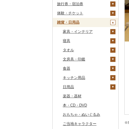
旅行券・宿泊券
干物
すいか
きのこ
ウイスキー
その他飲料・ジュース
ゼリー
パスタ
鍋
塩
季節・空調家電
常陸牛
その他鶏肉
しじみ
イワシ
タコ
海苔
あきたこまち
みかん
自然薯
その他日本酒
黒糖焼酎
白ワイン
ドリップ
静岡茶
みかんジュース（オレ
飲料
シュウマイ
カレー
ンジジュース）
体験・チケット
その他魚介・加工品
キウイ
その他野菜
リキュール・洋酒
チョコレート
ひやむぎ
ピザ
醤油
キッチン家電
旅行券
上州牛
サザエ
カツオ
わかめ
ししゃも
ひとめぼれ
レモン
レンコン
しいたけ
その他焼酎
赤ワイン
足柄茶
茶葉・ティーバッグ
野菜ジュース
コロッケ
シチュー
肉
その他果汁飲料
雑貨・日用品
柿（カキ）
甘酒
カステラ
そうめん
レトルト
味噌
照明器具
宿泊券
PayPay商品券
飛騨牛
はまぐり
金目鯛
ひじき
その他干物
しらす・ちりめん
ミルキークィーン
不知火・デコポン
にんにく・生姜
松茸
山菜
シャンパン・スパーク
知覧茶
炭酸飲料
その他惣菜
魚
JTBふるさと旅行クー
リングワイン
ポン（Eメール発行）
ドライフルーツ
ノンアルコール
アイス・ジェラート
その他麺
スープ
酢
パソコン・周辺機器
食事券
家具・インテリア
近江牛
その他貝
クエ
その他海苔・海藻
かまぼこ・練り製品
ななつぼし
せとか
その他根菜
その他きのこ
かぼちゃ
八女茶
豆乳
その他鍋
その他ワイン
JTBふるさと旅行券
その他果物
その他酒
その他洋菓子
豆腐・納豆
だし
TV・オーディオ・カメラ
温泉・サウナ・スパ利用
寝具
神戸牛・神戸ビーフ
くじら
その他魚介・加工品
その他米
文旦
干し柿
茄子
その他茶
その他飲料・ジュース
タンス
（紙券）
券
煎餅・おかき
漬物
食用油
美容・健康家電
タオル
但馬牛
サバ
まどんな
干し芋
びわ
レタス
豆腐
机・テーブル
布団
その他旅行券
水族館
羊羹
缶詰・瓶詰
はちみつ
カー用品
文房具・印鑑
土佐あかうし
さんま
ポンカン
その他ドライフルーツ
ブルーベリー
その他野菜
納豆
梅干
えごま油
椅子・チェア・ソファ
枕
泉州タオル
動物園
饅頭
乾物
ドレッシング
時計
食器
佐賀牛
鯛
その他柑橘
パイナップル
キムチ
肉
オリーブオイル
その他家具・インテリ
毛布
その他タオル
ボールペン
釣り
ア
大福
燻製（スモーク）
その他調味料
その他家電
キッチン用品
長崎和牛
のどぐろ
栗
その他漬物
魚
ごま油
タオルケット
ノート・ファイル
グラス・カップ
ダイビング
その他和菓子
おせち
日用品
あか牛
ふぐ
その他果物
果物
その他食用油
みりん
その他寝具
印鑑
タンブラー
包丁
スキーチケット・リフト
その他加工品
楽器・器材
宮崎牛
ブリ
ジャム
ケチャップ
その他文房具
箸
フライパン
洗剤
券
本・CD・DVD
その他牛肉（精肉）
ほっけ
その他缶詰・瓶詰
こしょう
スプーン・フォーク・
鍋
トイレットペーパー
ゴルフプレー券
ナイフ
おもちゃ・ぬいぐるみ
その他鮮魚
その他調味料
まな板
ティッシュ
花火大会チケット
GDOふるさとゴルフ
皿・椀
プレークーポン
※
ご当地キャラクター
土鍋
その他日用品
カタログギフト
弁当箱