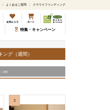
よくあるご質問
クラウドファンディング
メ
イ
ン
コ
ン
特集・キャンペーン
テ
ン
ツ
に
ス
ンキング（週間）
キ
ッ
プ
7～8/6
3