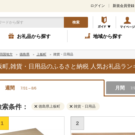
ログイン
新規会員登録
検索
お礼品から探す
地域から探す
四国地方
徳島県
上板町
雑貨・日用品
上板町,雑貨・日用品のふるさと納税 人気お礼品ラ
週間
月間
7/31～8/6
7/
検索条件：
徳島県上板町
雑貨・日用品
1
2