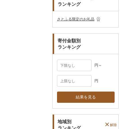
ランキング
ショール・ストール
村上木彫堆朱
美濃和紙
真珠・パール
ネクタイ・ベルト
その他陶器・漆器
民芸品
その他アクセサリー
さとふる限定のお礼品
マフラー・手袋
その他服飾小物
寄付金額別
ランキング
円～
円
結果を見る
地域別
解除
ランキング