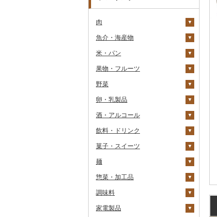
肉
魚介・海産物
牛肉（精肉）
米・パン
牛肉（加工品）
カニ
ステーキ
果物・フルーツ
豚肉（精肉）
エビ
米
すき焼き
ハンバーグ
ズワイガニ
野菜
豚肉（加工品）
いくら
雑穀
ぶどう・マスカット
しゃぶしゃぶ
もつ鍋
ステーキ
タラバガニ
甘エビ
精米
卵・乳製品
鶏肉
うに
餅
いちご
いも
焼肉
ローストビーフ
すき焼き
ハンバーグ
毛ガニ
ボタンエビ
無洗米
巨峰
酒・アルコール
鹿肉
明太子・たらこ
その他穀物加工品
りんご
トマト
卵
牛タン
ビーフジャーキー
しゃぶしゃぶ
もつ鍋
鶏肉（精肉）
かにしゃぶ
伊勢海老
玄米
ナガノパープル
じゃがいも
飲料・ドリンク
馬肉
その他魚卵
パン
もも
玉ねぎ
チーズ
ビール・発泡酒
和牛
その他牛肉（加工品）
焼肉
ハム
ハム・ソーセージ
その他カニ
その他エビ
明太子
金芽米
ピオーネ
さつまいも
フルーツトマト
菓子・スイーツ
羊肉・ラム肉（ジンギス
貝
メロン
ねぎ
ヨーグルト
日本酒
水・ミネラルウォーター
黒毛和牛
アグー豚
ソーセージ・ウインナ
唐揚げ
たらこ
数の子
ゆめぴりか
デラウェア
その他いも
ミニトマト
ビール
カン）
ー
麺
うなぎ
さくらんぼ
とうもろこし
牛乳
焼酎
コーヒー・コーヒー豆
ケーキ
白老牛
その他豚肉（精肉）
中津からあげ
からすみ
帆立（ホタテ）
つや姫
シャインマスカット
その他トマト
発泡酒
純米大吟醸
鴨肉
ベーコン・サラミ
惣菜・加工品
鮮魚
梨
根菜
バター
梅酒
茶
クッキー
ラーメン
仙台牛
水炊き
キャビア
鮑（アワビ）
コシヒカリ
その他ぶどう・マスカ
地ビール・クラフトビ
純米吟醸
芋焼酎
飲料
猪肉
その他豚肉（加工品）
ット
ール
調味料
イカ・タコ
マンゴー
アスパラガス
その他乳製品
泡盛
果汁飲料
焼き菓子
うどん
惣菜
米沢牛
地鶏
その他魚卵
牡蠣（カキ）
鮭・サーモン
はえぬき
和梨
人参
大吟醸
麦焼酎
コーヒー豆
飲料
その他肉・加工品
家電製品
海苔・海藻
みかん・柑橘
豆
ワイン
紅茶
プリン
そば
カレー・シチュー
砂糖
山形牛
赤鶏さつま
あさり
マグロ
イカ
さがびより
洋梨・ラフランス
大根
吟醸
米焼酎
粉
茶葉・ティーバッグ
りんごジュース
餃子