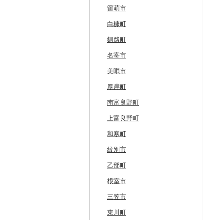
留萌市
白糠町
釧路町
名寄市
美唄市
厚岸町
南富良野町
上富良野町
和寒町
紋別市
乙部町
根室市
三笠市
東川町