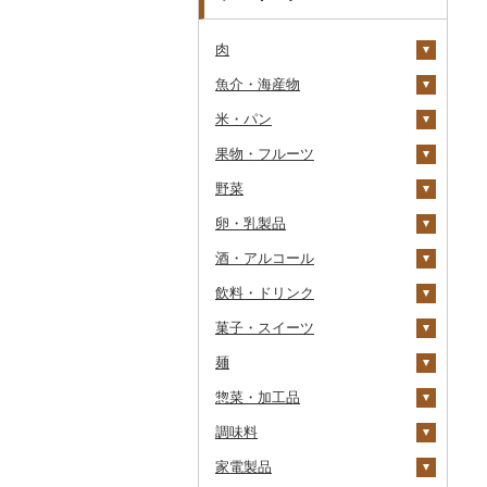
肉
魚介・海産物
牛肉（精肉）
米・パン
牛肉（加工品）
カニ
ステーキ
果物・フルーツ
豚肉（精肉）
エビ
米
すき焼き
ハンバーグ
ズワイガニ
野菜
豚肉（加工品）
いくら
雑穀
ぶどう・マスカット
しゃぶしゃぶ
もつ鍋
ステーキ
タラバガニ
甘エビ
精米
卵・乳製品
鶏肉
うに
餅
いちご
いも
焼肉
ローストビーフ
すき焼き
ハンバーグ
毛ガニ
ボタンエビ
無洗米
巨峰
酒・アルコール
鹿肉
明太子・たらこ
その他穀物加工品
りんご
トマト
卵
牛タン
ビーフジャーキー
しゃぶしゃぶ
もつ鍋
鶏肉（精肉）
かにしゃぶ
伊勢海老
玄米
ナガノパープル
じゃがいも
飲料・ドリンク
馬肉
その他魚卵
パン
もも
玉ねぎ
チーズ
ビール・発泡酒
和牛
その他牛肉（加工品）
焼肉
ハム
ハム・ソーセージ
その他カニ
その他エビ
明太子
金芽米
ピオーネ
さつまいも
フルーツトマト
菓子・スイーツ
羊肉・ラム肉（ジンギス
貝
メロン
ねぎ
ヨーグルト
日本酒
水・ミネラルウォーター
黒毛和牛
アグー豚
ソーセージ・ウインナ
唐揚げ
たらこ
数の子
ゆめぴりか
デラウェア
その他いも
ミニトマト
ビール
カン）
ー
麺
うなぎ
さくらんぼ
とうもろこし
牛乳
焼酎
コーヒー・コーヒー豆
ケーキ
白老牛
その他豚肉（精肉）
中津からあげ
からすみ
帆立（ホタテ）
つや姫
シャインマスカット
その他トマト
発泡酒
純米大吟醸
鴨肉
ベーコン・サラミ
惣菜・加工品
鮮魚
梨
根菜
バター
梅酒
茶
クッキー
ラーメン
仙台牛
水炊き
キャビア
鮑（アワビ）
コシヒカリ
その他ぶどう・マスカ
地ビール・クラフトビ
純米吟醸
芋焼酎
飲料
猪肉
その他豚肉（加工品）
ット
ール
調味料
イカ・タコ
マンゴー
アスパラガス
その他乳製品
泡盛
果汁飲料
焼き菓子
うどん
惣菜
米沢牛
地鶏
その他魚卵
牡蠣（カキ）
鮭・サーモン
はえぬき
和梨
人参
大吟醸
麦焼酎
コーヒー豆
飲料
その他肉・加工品
家電製品
海苔・海藻
みかん・柑橘
豆
ワイン
紅茶
プリン
そば
カレー・シチュー
砂糖
山形牛
赤鶏さつま
あさり
マグロ
イカ
さがびより
洋梨・ラフランス
大根
吟醸
米焼酎
粉
茶葉・ティーバッグ
りんごジュース
餃子