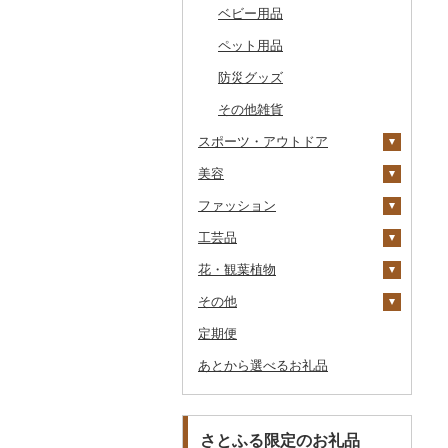
その他のゴルフプレー
ベビー用品
その他キッチン用品
その他体験・チケット
券
その他食器
ペット用品
防災グッズ
その他雑貨
スポーツ・アウトドア
美容
ゴルフ
ファッション
釣り
スキンケア
ゴルフボール
工芸品
サイクリング
シャンプー・リンス
鞄・バッグ
ゴルフクラブ
化粧水・乳液・美容液
花・観葉植物
アウトドア・キャンプ
石鹸・ボディーソープ
洋服
織物
ゴルフウェア
洗顔
トートバッグ・ショル
ダーバッグ
その他
その他スポーツ
入浴剤
和服
陶器・漆器
観葉植物・苗木
その他ゴルフ
その他スキンケア
女性・レディース
本場奄美大島紬
キャリーバッグ・スー
定期便
アロマ
靴・履物
その他装飾品・工芸品
花
地域サービス
ウェア・ユニフォーム
男性・メンズ
その他織物
信楽焼
ツケース
あとから選べるお礼品
プロテイン
アクセサリー
盆栽・その他
その他
その他スポーツ
子供・ベビー
靴・シューズ
唐津焼
数珠
胡蝶蘭
その他鞄・バッグ
その他美容
その他服飾小物
その他洋服
スリッパ・下駄・草履
ペンダント・ネックレ
備前焼
工芸品
造花・プリザーブドフ
ス
ラワー
その他靴・履物
財布
美濃焼
播州そろばん
さとふる限定のお礼品
ピアス・イヤリング
その他花