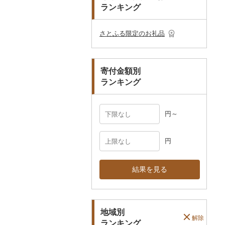
ランキング
ショール・ストール
村上木彫堆朱
美濃和紙
真珠・パール
ネクタイ・ベルト
その他陶器・漆器
民芸品
その他アクセサリー
さとふる限定のお礼品
マフラー・手袋
その他服飾小物
寄付金額別
ランキング
円～
円
結果を見る
地域別
解除
ランキング