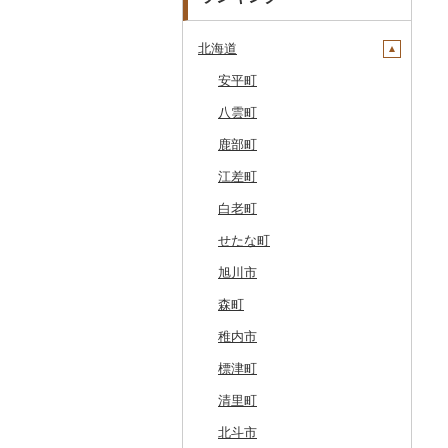
北海道
安平町
八雲町
鹿部町
江差町
白老町
せたな町
旭川市
森町
稚内市
標津町
清里町
北斗市