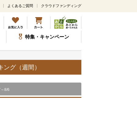
よくあるご質問
クラウドファンディング
メ
イ
ン
コ
ン
特集・キャンペーン
テ
ン
ツ
に
ス
ンキング（週間）
キ
ッ
プ
7～8/6