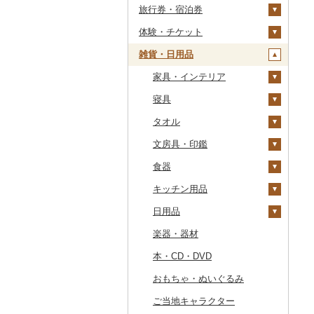
旅行券・宿泊券
干物
すいか
きのこ
ウイスキー
その他飲料・ジュース
ゼリー
パスタ
鍋
塩
季節・空調家電
常陸牛
その他鶏肉
しじみ
イワシ
タコ
海苔
あきたこまち
みかん
自然薯
その他日本酒
黒糖焼酎
白ワイン
ドリップ
静岡茶
みかんジュース（オレ
飲料
シュウマイ
カレー
ンジジュース）
体験・チケット
その他魚介・加工品
キウイ
その他野菜
リキュール・洋酒
チョコレート
ひやむぎ
ピザ
醤油
キッチン家電
旅行券
上州牛
サザエ
カツオ
わかめ
ししゃも
ひとめぼれ
レモン
レンコン
しいたけ
その他焼酎
赤ワイン
足柄茶
茶葉・ティーバッグ
野菜ジュース
コロッケ
シチュー
肉
その他果汁飲料
雑貨・日用品
柿（カキ）
甘酒
カステラ
そうめん
レトルト
味噌
照明器具
宿泊券
PayPay商品券
飛騨牛
はまぐり
金目鯛
ひじき
その他干物
しらす・ちりめん
ミルキークィーン
不知火・デコポン
にんにく・生姜
松茸
山菜
シャンパン・スパーク
知覧茶
炭酸飲料
その他惣菜
魚
JTBふるさと旅行クー
リングワイン
ポン（Eメール発行）
ドライフルーツ
ノンアルコール
アイス・ジェラート
その他麺
スープ
酢
パソコン・周辺機器
食事券
家具・インテリア
近江牛
その他貝
クエ
その他海苔・海藻
かまぼこ・練り製品
ななつぼし
せとか
その他根菜
その他きのこ
かぼちゃ
八女茶
豆乳
その他鍋
その他ワイン
JTBふるさと旅行券
その他果物
その他酒
その他洋菓子
豆腐・納豆
だし
TV・オーディオ・カメラ
温泉・サウナ・スパ利用
寝具
神戸牛・神戸ビーフ
くじら
その他魚介・加工品
その他米
文旦
干し柿
茄子
その他茶
その他飲料・ジュース
タンス
（紙券）
券
煎餅・おかき
漬物
食用油
美容・健康家電
タオル
但馬牛
サバ
まどんな
干し芋
びわ
レタス
豆腐
机・テーブル
布団
その他旅行券
水族館
羊羹
缶詰・瓶詰
はちみつ
カー用品
文房具・印鑑
土佐あかうし
さんま
ポンカン
その他ドライフルーツ
ブルーベリー
その他野菜
納豆
梅干
えごま油
椅子・チェア・ソファ
枕
泉州タオル
動物園
饅頭
乾物
ドレッシング
時計
食器
佐賀牛
鯛
その他柑橘
パイナップル
キムチ
肉
オリーブオイル
その他家具・インテリ
毛布
その他タオル
ボールペン
釣り
ア
大福
燻製（スモーク）
その他調味料
その他家電
キッチン用品
長崎和牛
のどぐろ
栗
その他漬物
魚
ごま油
タオルケット
ノート・ファイル
グラス・カップ
ダイビング
その他和菓子
おせち
日用品
あか牛
ふぐ
その他果物
果物
その他食用油
みりん
その他寝具
印鑑
タンブラー
包丁
スキーチケット・リフト
その他加工品
楽器・器材
宮崎牛
ブリ
ジャム
ケチャップ
その他文房具
箸
フライパン
洗剤
券
本・CD・DVD
その他牛肉（精肉）
ほっけ
その他缶詰・瓶詰
こしょう
スプーン・フォーク・
鍋
トイレットペーパー
ゴルフプレー券
ナイフ
おもちゃ・ぬいぐるみ
その他鮮魚
その他調味料
まな板
ティッシュ
花火大会チケット
GDOふるさとゴルフ
皿・椀
プレークーポン
ご当地キャラクター
土鍋
その他日用品
カタログギフト
弁当箱