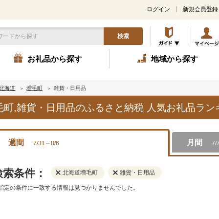
ログイン
新規会員登録
検索
お礼品から探す
地域から探す
北海道
増毛町
雑貨・日用品
増毛町,雑貨・日用品のふるさと納税 人気お礼品ラ
週間
月間
7/31～8/6
7/
検索条件：
北海道増毛町
雑貨・日用品
指定の条件に一致する情報は見つかりませんでした。