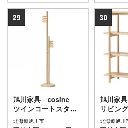
29
30
旭川家具 cosine
旭川家具
ツインコートスタン
リビング
ド メープル_00345
メープル
北海道旭川市
北海道旭川