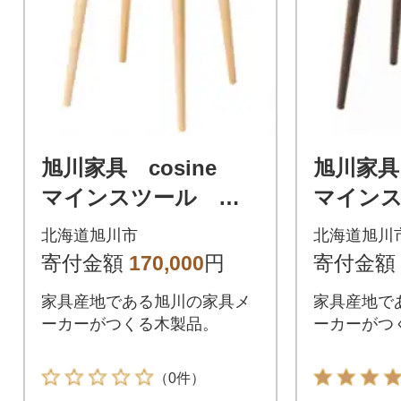
旭川家具 cosine
旭川家具
マインスツール メ
マイン
ープル_00252
ォルナット
北海道旭川市
北海道旭川
寄付金額
170,000
円
寄付金額
家具産地である旭川の家具メ
家具産地で
ーカーがつくる木製品。
ーカーがつ
（0件）