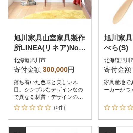
旭川家具山室家具製作
旭川家具 
所LINEA(リネア)No.1
べら(S)
09サイドテーブルウ
322
北海道旭川市
北海道旭川
ォールナット_00261
寄付金額
300,000
円
寄付金額
落ち着いた色味と美しい木
家具産地で
目。シンプルなデザインなの
ーカーがつ
で異なる材質・デザインのイ
ンテリアとも調和します。
（0件）