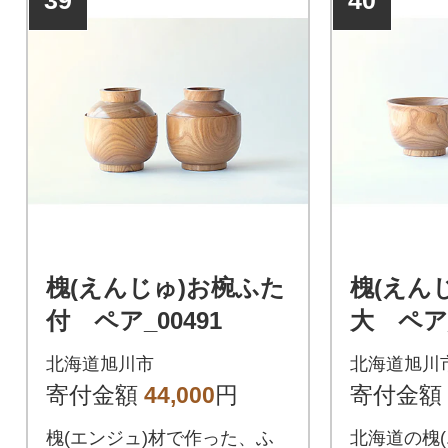
39
40
槐(えんじゅ)お椀ふた
槐(えん
付 ペア_00491
大 ペア_
北海道旭川市
北海道旭川
寄付金額
44,000
円
寄付金額
槐(エンジュ)材で作った、ふ
北海道の槐(