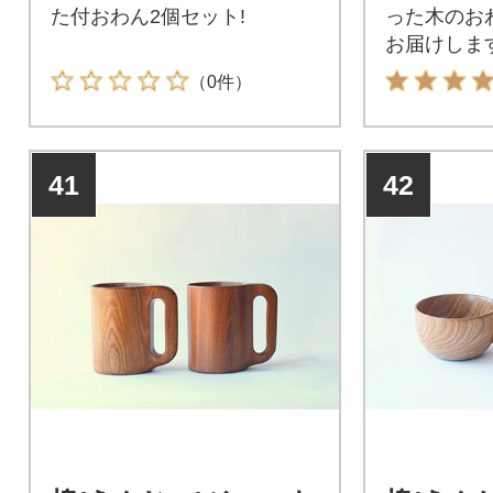
た付おわん2個セット!
った木のお
お届けします
（0件）
41
42