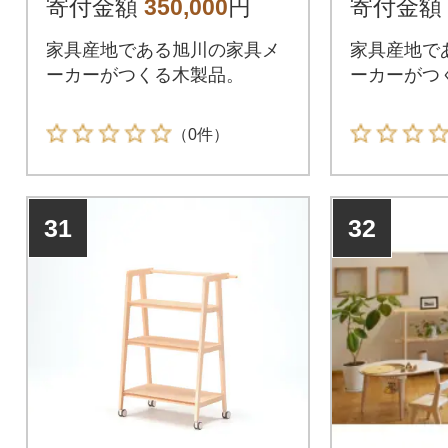
寄付金額
350,000
円
寄付金額
家具産地である旭川の家具メ
家具産地で
ーカーがつくる木製品。
ーカーがつ
（0件）
31
32