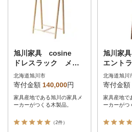
旭川家具 cosine
旭川家具
ドレスラック メー
エント
プル_00337
ー ウォ
北海道旭川市
北海道旭川
339
寄付金額
140,000
円
寄付金額
家具産地である旭川の家具メ
家具産地で
ーカーがつくる木製品。
ーカーがつ
（2件）