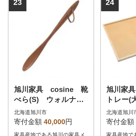
23
24
旭川家具 cosine 靴
旭川家具
べら(S) ウォルナッ
トレー(
ト_00323
_00324
北海道旭川市
北海道旭川
寄付金額
40,000
円
寄付金額
家具産地である旭川の家具メ
家具産地で