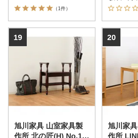
（1件）
19
20
旭川家具 山室家具製
旭川家具
作所 北の匠(H) No.17
作所 LIN