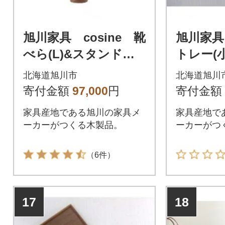
旭川家具 cosine 靴
旭川家具
べら(L)&スタンドセ
トレー(
ット ウォルナット_
ト メープ
北海道旭川市
北海道旭川
00228
寄付金額
97,000
円
寄付金額
家具産地である旭川の家具メ
家具産地で
ーカーがつくる木製品。
ーカーがつ
（6件）
17
18