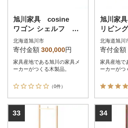
旭川家具 cosine
旭川家具
ワゴン シェルフ メ
リビング
ープル_04445
メープル
北海道旭川市
北海道旭川
寄付金額
300,000
円
寄付金額
家具産地である旭川の家具メ
家具産地で
ーカーがつくる木製品。
ーカーがつ
（0件）
33
34