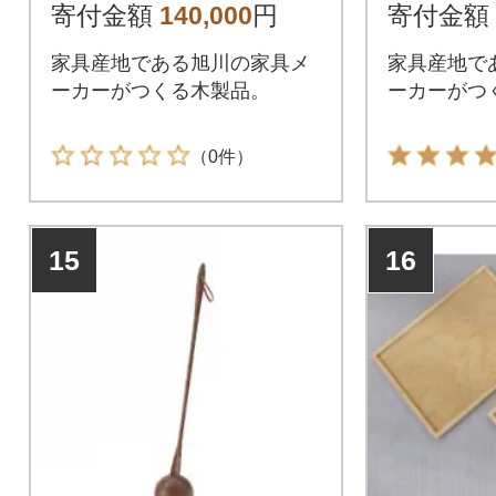
7
寄付金額
140,000
円
寄付金額
家具産地である旭川の家具メ
家具産地で
ーカーがつくる木製品。
ーカーがつ
（0件）
15
16