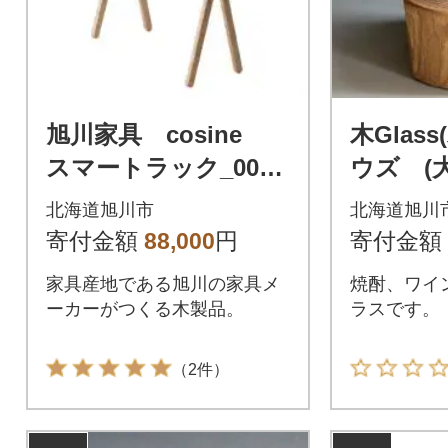
旭川家具 cosine
木Glas
スマートラック_0005
ウズ (大)
7
北海道旭川市
北海道旭川
寄付金額
88,000
円
寄付金額
家具産地である旭川の家具メ
焼酎、ワイ
ーカーがつくる木製品。
ラスです。
（2件）