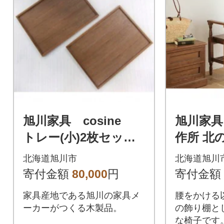
旭川家具 cosine
旭川家具
トレー(小)2枚セッ
作所 北の匠
ト ウォルナット_00
高座椅子
北海道旭川市
北海道旭川
216
273
寄付金額
80,000
円
寄付金額
家具産地である旭川の家具メ
腰をかける
ーカーがつくる木製品。
の飾り棚と
な椅子です