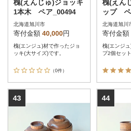
槐(えんじゅ)ジョッキ
槐(えん
1本木 ペア_00494
ップ ペア
北海道旭川市
北海道旭川
寄付金額
40,000
円
寄付金額
槐(エンジュ)材で作ったジョ
槐(エンジュ
ッキ(大サイズ)です。
プ2個セッ
（0件）
43
44