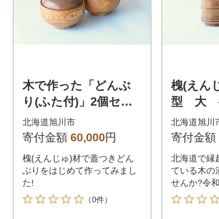
木で作った「どんぶ
槐(えん
り(ふた付)」2個セッ
型 大 ペ
ト_00500
北海道旭川市
北海道旭川
寄付金額
60,000
円
寄付金額
槐(えんじゅ)材で蓋つきどん
北海道で縁
ぶりをはじめて作ってみまし
ている木の
た!
せんか?令和
品です。
（0件）