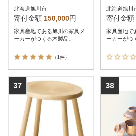
ー メープル_00245
北海道旭川市
北海道旭川
寄付金額
150,000
円
寄付金額
家具産地である旭川の家具メ
家具産地で
ーカーがつくる木製品。
ーカーがつ
（1件）
37
38