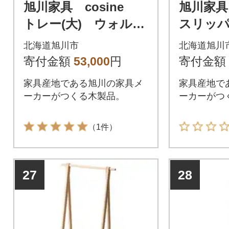
旭川家具 cosine
旭川家具
トレー(大) ウォルナ
スリッパ
ット_00325
ク_0033
北海道旭川市
北海道旭川
寄付金額
53,000
円
寄付金額
家具産地である旭川の家具メ
家具産地で
ーカーがつくる木製品。
ーカーがつ
（1件）
27
28