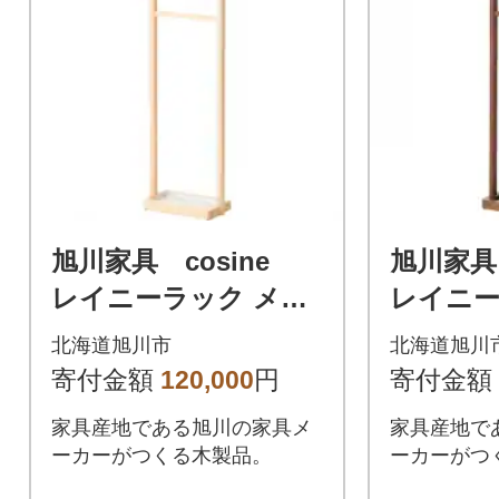
旭川家具 cosine
旭川家具
レイニーラック メー
レイニー
プル_00243
ルナット_
北海道旭川市
北海道旭川
寄付金額
120,000
円
寄付金額
家具産地である旭川の家具メ
家具産地で
ーカーがつくる木製品。
ーカーがつ