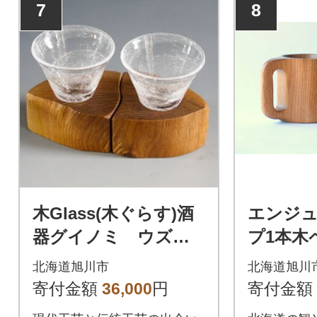
7
8
木Glass(木ぐらす)酒
エンジ
器グイノミ ウズペ
プ1本木ペ
ア_04441
北海道旭川市
北海道旭川
寄付金額
36,000
円
寄付金額