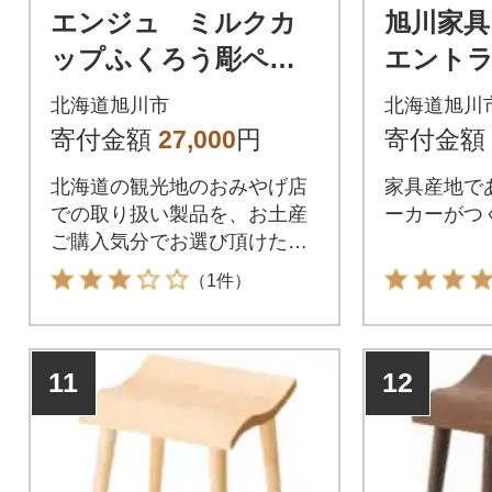
エンジュ ミルクカ
旭川家具
ップふくろう彫ペア_
エント
00167
ルと靴べ
北海道旭川市
北海道旭川
ト メープ
寄付金額
27,000
円
寄付金額
北海道の観光地のおみやげ店
家具産地で
での取り扱い製品を、お土産
ーカーがつ
ご購入気分でお選び頂けたら
有難く思います。
（1件）
11
12