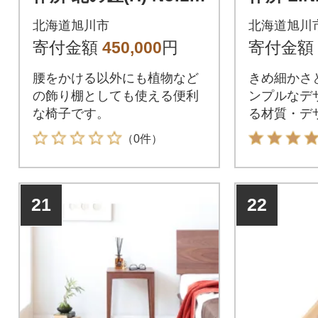
高座椅子 カバ_00274
o.109
北海道旭川市
北海道旭川
ミズナラ_
寄付金額
450,000
円
寄付金額
腰をかける以外にも植物など
きめ細かさ
の飾り棚としても使える便利
ンプルなデ
な椅子です。
る材質・デ
アとも調和
（0件）
21
22