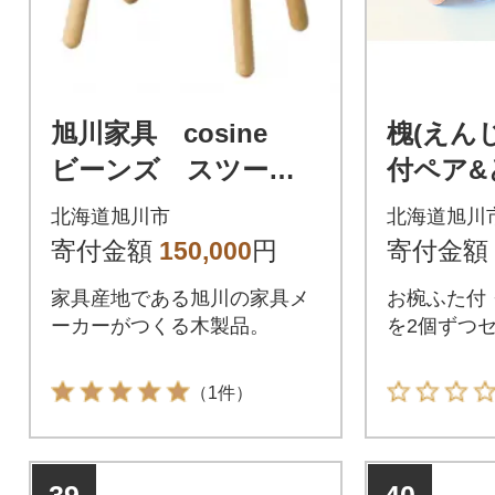
旭川家具 cosine
槐(えん
ビーンズ スツール_
付ペア&
00056
付ペアの
北海道旭川市
北海道旭川
5
寄付金額
150,000
円
寄付金額
家具産地である旭川の家具メ
お椀ふた付
ーカーがつくる木製品。
を2個ずつ
（1件）