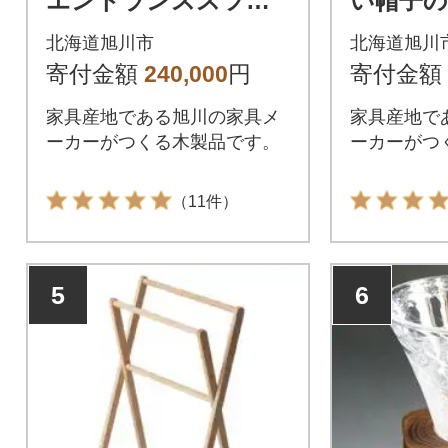
エントランススツー
い帽子
ルと靴べら(S)のセッ
ツール_0
北海道旭川市
北海道旭川
ト ウォルナット_044
寄付金額
240,000
円
寄付金額
44
家具産地である旭川の家具メ
家具産地で
ーカーがつくる木製品です。
ーカーがつ
（11件）
5
6