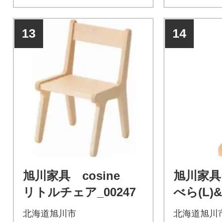
13
14
旭川家具 cosine
旭川家具 
リトルチェア_00247
べら(L
ット メ
北海道旭川市
北海道旭川