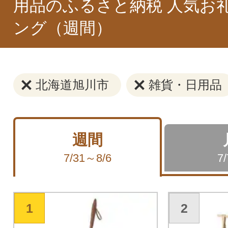
用品のふるさと納税 人気お
ング（週間）
北海道旭川市
雑貨・日用品
週間
7/31～8/6
7
1
2