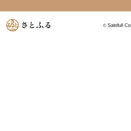
©
Satofull Co.