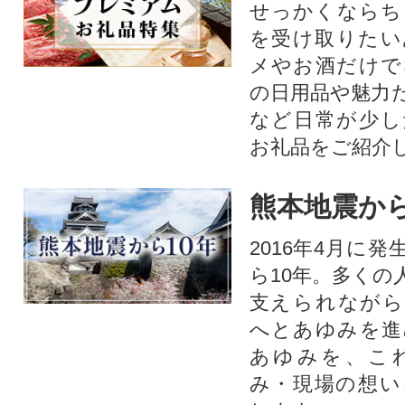
せっかくならち
を受け取りたい
メやお酒だけで
の日用品や魅力
など日常が少し
お礼品をご紹介
熊本地震から
2016年4月に
ら10年。多くの
支えられながら
へとあゆみを進
あゆみを、こ
み・現場の想い