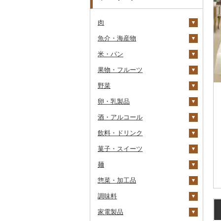
肉
魚介・海産物
牛肉（精肉）
米・パン
牛肉（加工品）
カニ
ステーキ
果物・フルーツ
豚肉（精肉）
エビ
米
すき焼き
ハンバーグ
ズワイガニ
野菜
豚肉（加工品）
いくら
雑穀
ぶどう・マスカット
しゃぶしゃぶ
もつ鍋
ステーキ
タラバガニ
甘エビ
精米
卵・乳製品
鶏肉
うに
餅
いちご
いも
焼肉
ローストビーフ
すき焼き
ハンバーグ
毛ガニ
ボタンエビ
無洗米
巨峰
酒・アルコール
鹿肉
明太子・たらこ
その他穀物加工品
りんご
トマト
卵
牛タン
ビーフジャーキー
しゃぶしゃぶ
もつ鍋
鶏肉（精肉）
かにしゃぶ
伊勢海老
玄米
ナガノパープル
じゃがいも
飲料・ドリンク
馬肉
その他魚卵
パン
もも
玉ねぎ
チーズ
ビール・発泡酒
和牛
その他牛肉（加工品）
焼肉
ハム
ハム・ソーセージ
その他カニ
その他エビ
明太子
金芽米
ピオーネ
さつまいも
フルーツトマト
菓子・スイーツ
羊肉・ラム肉（ジンギス
貝
メロン
ねぎ
ヨーグルト
日本酒
水・ミネラルウォーター
黒毛和牛
アグー豚
ソーセージ・ウインナ
唐揚げ
たらこ
数の子
ゆめぴりか
デラウェア
その他いも
ミニトマト
ビール
カン）
ー
麺
うなぎ
さくらんぼ
とうもろこし
牛乳
焼酎
コーヒー・コーヒー豆
ケーキ
白老牛
その他豚肉（精肉）
中津からあげ
からすみ
帆立（ホタテ）
つや姫
シャインマスカット
その他トマト
発泡酒
純米大吟醸
鴨肉
ベーコン・サラミ
惣菜・加工品
鮮魚
梨
根菜
バター
梅酒
茶
クッキー
ラーメン
仙台牛
水炊き
キャビア
鮑（アワビ）
コシヒカリ
その他ぶどう・マスカ
地ビール・クラフトビ
純米吟醸
芋焼酎
飲料
猪肉
その他豚肉（加工品）
ット
ール
調味料
イカ・タコ
マンゴー
アスパラガス
その他乳製品
泡盛
果汁飲料
焼き菓子
うどん
惣菜
米沢牛
地鶏
その他魚卵
牡蠣（カキ）
鮭・サーモン
はえぬき
和梨
人参
大吟醸
麦焼酎
コーヒー豆
飲料
その他肉・加工品
家電製品
海苔・海藻
みかん・柑橘
豆
ワイン
紅茶
プリン
そば
カレー・シチュー
砂糖
山形牛
赤鶏さつま
あさり
マグロ
イカ
さがびより
洋梨・ラフランス
大根
吟醸
米焼酎
粉
茶葉・ティーバッグ
りんごジュース
餃子