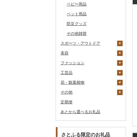
その他のゴルフプレー
ベビー用品
その他キッチン用品
その他体験・チケット
券
その他食器
ペット用品
防災グッズ
その他雑貨
スポーツ・アウトドア
美容
ゴルフ
ファッション
釣り
スキンケア
ゴルフボール
工芸品
サイクリング
シャンプー・リンス
鞄・バッグ
ゴルフクラブ
化粧水・乳液・美容液
花・観葉植物
アウトドア・キャンプ
石鹸・ボディーソープ
洋服
織物
ゴルフウェア
洗顔
トートバッグ・ショル
ダーバッグ
その他
その他スポーツ
入浴剤
和服
陶器・漆器
観葉植物・苗木
その他ゴルフ
その他スキンケア
女性・レディース
本場奄美大島紬
キャリーバッグ・スー
定期便
アロマ
靴・履物
その他装飾品・工芸品
花
地域サービス
ウェア・ユニフォーム
男性・メンズ
その他織物
信楽焼
ツケース
あとから選べるお礼品
プロテイン
アクセサリー
盆栽・その他
その他
その他スポーツ
子供・ベビー
靴・シューズ
唐津焼
数珠
胡蝶蘭
その他鞄・バッグ
その他美容
その他服飾小物
その他洋服
スリッパ・下駄・草履
ペンダント・ネックレ
備前焼
工芸品
造花・プリザーブドフ
ス
ラワー
その他靴・履物
財布
美濃焼
播州そろばん
さとふる限定のお礼品
ピアス・イヤリング
その他花