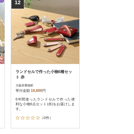
12
ランドセルで作った小物6種セッ
ト 赤
大阪府豊能町
寄付金額
10,000
円
6年間使ったランドセルで作った便
利な小物6点セット(赤)をお届けしま
す。
（0件）