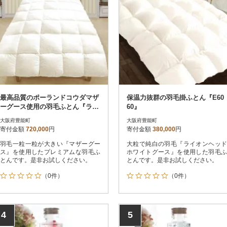
最高品質のポーランドコウダマザ
保温力抜群の羽毛掛ふとん『E60
ーグース使用の羽毛ふとん『ラム
60』
コ』
大阪府豊能町
大阪府豊能町
寄付金額
720,000
円
寄付金額
380,000
円
羽毛一粒一粒が大きい『マザーグー
大粒で純白の羽毛『ライオンヘッド
ス』を使用したプレミアムな羽毛ふ
ホワイトグース』を使用した羽毛ふ
とんです。是非お試しください。
とんです。是非お試しください。
（0件）
（0件）
4
5