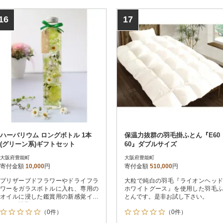
16
17
ハーバリウム ロングボトル 1本
保温力抜群の羽毛掛ふとん『E60
(グリーン系)ギフトセット
60』ダブルサイズ
大阪府豊能町
大阪府豊能町
寄付金額
10,000
円
寄付金額
510,000
円
プリザーブドフラワーやドライフラ
大粒で純白の羽毛『ライオンヘッド
ワーをガラスボトルに入れ、専用の
ホワイトグース』を使用した羽毛ふ
オイルに浸した鑑賞用の新感覚イン
とんです。是非お試し下さい。
テリア雑貨です。
（0件）
（0件）