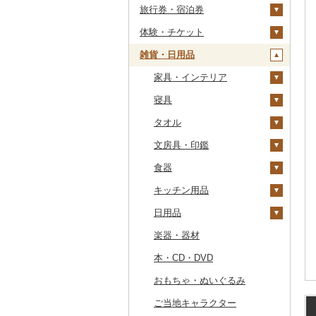
旅行券・宿泊券
干物
すいか
きのこ
ウイスキー
その他飲料・ジュース
ゼリー
パスタ
鍋
塩
季節・空調家電
常陸牛
その他鶏肉
しじみ
イワシ
タコ
海苔
あきたこまち
みかん
自然薯
その他日本酒
黒糖焼酎
白ワイン
ドリップ
静岡茶
みかんジュース（オレ
飲料
シュウマイ
カレー
ンジジュース）
体験・チケット
その他魚介・加工品
キウイ
その他野菜
リキュール・洋酒
チョコレート
ひやむぎ
ピザ
醤油
キッチン家電
旅行券
上州牛
サザエ
カツオ
わかめ
ししゃも
ひとめぼれ
レモン
レンコン
しいたけ
その他焼酎
赤ワイン
足柄茶
茶葉・ティーバッグ
野菜ジュース
コロッケ
シチュー
肉
その他果汁飲料
雑貨・日用品
柿（カキ）
甘酒
カステラ
そうめん
レトルト
味噌
照明器具
宿泊券
PayPay商品券
飛騨牛
はまぐり
金目鯛
ひじき
その他干物
しらす・ちりめん
ミルキークィーン
不知火・デコポン
にんにく・生姜
松茸
山菜
シャンパン・スパーク
知覧茶
炭酸飲料
その他惣菜
魚
JTBふるさと旅行クー
リングワイン
ポン（Eメール発行）
ドライフルーツ
ノンアルコール
アイス・ジェラート
その他麺
スープ
酢
パソコン・周辺機器
食事券
家具・インテリア
近江牛
その他貝
クエ
その他海苔・海藻
かまぼこ・練り製品
ななつぼし
せとか
その他根菜
その他きのこ
かぼちゃ
八女茶
豆乳
その他鍋
その他ワイン
JTBふるさと旅行券
その他果物
その他酒
その他洋菓子
豆腐・納豆
だし
TV・オーディオ・カメラ
温泉・サウナ・スパ利用
寝具
神戸牛・神戸ビーフ
くじら
その他魚介・加工品
その他米
文旦
干し柿
茄子
その他茶
その他飲料・ジュース
タンス
（紙券）
券
煎餅・おかき
漬物
食用油
美容・健康家電
タオル
但馬牛
サバ
まどんな
干し芋
びわ
レタス
豆腐
机・テーブル
布団
その他旅行券
水族館
羊羹
缶詰・瓶詰
はちみつ
カー用品
文房具・印鑑
土佐あかうし
さんま
ポンカン
その他ドライフルーツ
ブルーベリー
その他野菜
納豆
梅干
えごま油
椅子・チェア・ソファ
枕
泉州タオル
動物園
饅頭
乾物
ドレッシング
時計
食器
佐賀牛
鯛
その他柑橘
パイナップル
キムチ
肉
オリーブオイル
その他家具・インテリ
毛布
その他タオル
ボールペン
釣り
ア
大福
燻製（スモーク）
その他調味料
その他家電
キッチン用品
長崎和牛
のどぐろ
栗
その他漬物
魚
ごま油
タオルケット
ノート・ファイル
グラス・カップ
ダイビング
その他和菓子
おせち
日用品
あか牛
ふぐ
その他果物
果物
その他食用油
みりん
その他寝具
印鑑
タンブラー
包丁
スキーチケット・リフト
その他加工品
楽器・器材
宮崎牛
ブリ
ジャム
ケチャップ
その他文房具
箸
フライパン
洗剤
券
本・CD・DVD
その他牛肉（精肉）
ほっけ
その他缶詰・瓶詰
こしょう
スプーン・フォーク・
鍋
トイレットペーパー
ゴルフプレー券
ナイフ
おもちゃ・ぬいぐるみ
その他鮮魚
その他調味料
まな板
ティッシュ
花火大会チケット
GDOふるさとゴルフ
皿・椀
プレークーポン
ご当地キャラクター
土鍋
その他日用品
カタログギフト
弁当箱