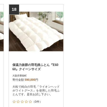
18
保温力抜群の羽毛掛ふとん『E60
60』クイーンサイズ
大阪府豊能町
寄付金額
590,000
円
大粒で純白の羽毛『ライオンヘッド
ホワイトグース』を使用した羽毛ふ
とんです。是非お試し下さい。
（0件）