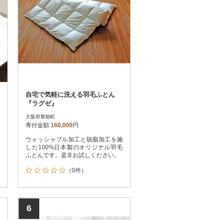
自宅で気軽に洗える羽毛ふとん
『ラグゼ』
大阪府豊能町
寄付金額
160,000
円
ウォッシャブル加工と脱脂加工を施
した100%日本製のオリジナル羽毛
ふとんです。是非お試しください。
（0件）
6