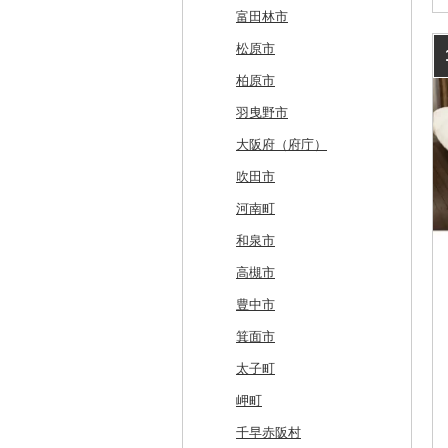
厚真町
中泊町
西和賀町
蔵王町
八峰町
山辺町
磐梯町
常陸大宮市
益子町
前橋市
幸手市
いすみ市
北区
綾瀬市
柏崎市
身延町
伊那市
中津川市
袋井市
愛知県（県庁）
津市
精華町
富田林市
奥尻町
外ヶ浜町
北上市
女川町
鹿角市
戸沢村
三春町
笠間市
芳賀町
藤岡市
日高市
東庄町
多摩市
横須賀市
村上市
早川町
立科町
高山市
熱海市
蒲郡市
名張市
南山城村
松原市
網走市
つがる市
平泉町
気仙沼市
大仙市
舟形町
本宮市
行方市
野木町
邑楽町
蓮田市
館山市
稲城市
三浦市
妙高市
南部町
東御市
郡上市
掛川市
東郷町
東員町
京都市
柏原市
浦河町
弘前市
洋野町
美里町
八郎潟町
最上町
柳津町
結城市
板倉町
川越市
大網白里市
世田谷区
大磯町
聖籠町
昭和町
中野市
白川村
伊豆の国市
犬山市
玉城町
舞鶴市
羽曳野市
広尾町
鰺ヶ沢町
大船渡市
松島町
真室川町
鮫川村
城里町
嬬恋村
宮代町
一宮町
日の出町
箱根町
刈羽村
甲府市
豊丘村
御嵩町
小山町
弥富市
和束町
大阪府（府庁）
中札内村
むつ市
山田町
大和町
寒河江市
福島市
水戸市
草津町
吉見町
佐倉市
板橋区
横浜市
湯沢町
甲州市
売木村
海津市
森町
東海市
八幡市
吹田市
滝川市
田舎館村
大槌町
大郷町
西川町
新地町
鉾田市
高崎市
東松山市
木更津市
渋谷区
茅ヶ崎市
新潟市
丹波山村
小諸市
関ケ原町
川根本町
新城市
京田辺市
河南町
比布町
青森県（県庁）
南三陸町
高畠町
葛尾村
桜川市
群馬県（県庁）
入間市
茂原市
千代田区
川崎市
木曽町
七宗町
富士市
春日井市
向日市
和泉市
鶴居村
三沢市
仙台市
山形市
三島町
石岡市
大泉町
志木市
野田市
新宿区
厚木市
箕輪町
笠松町
御前崎市
瀬戸市
高槻市
釧路市
西目屋村
大河原町
三川町
桑折町
茨城県（県庁）
長野原町
北本市
山武市
江東区
海老名市
駒ヶ根市
東白川村
東伊豆町
大府市
豊中市
苫前町
角田市
大江町
矢吹町
坂東市
中之条町
桶川市
鴨川市
青梅市
相模原市
王滝村
土岐市
西伊豆町
半田市
箕面市
当別町
涌谷町
米沢市
国見町
小美玉市
加須市
印西市
国立市
座間市
千曲市
岐阜県（県庁）
清水町
あま市
太子町
占冠村
東松島市
檜枝岐村
日立市
三郷市
神崎町
品川区
二宮町
辰野町
下呂市
南伊豆町
岩倉市
岬町
上士幌町
喜多方市
大子町
八潮市
船橋市
福生市
茅野市
多治見市
松崎町
小牧市
千早赤阪村