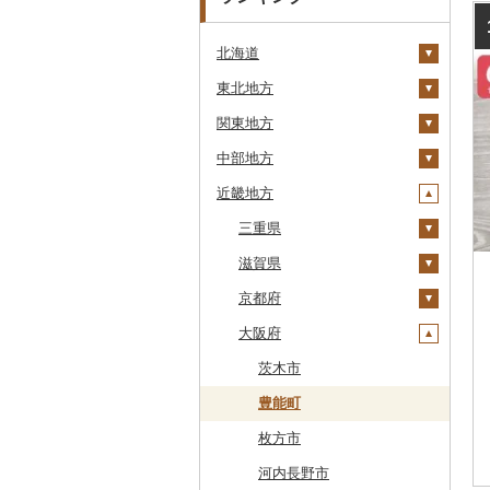
北海道
東北地方
安平町
関東地方
八雲町
青森県
中部地方
鹿部町
岩手県
茨城県
十和田市
近畿地方
江差町
宮城県
栃木県
新潟県
大鰐町
宮古市
土浦市
白老町
秋田県
群馬県
富山県
三重県
南部町
軽米町
柴田町
取手市
那須塩原市
十日町市
せたな町
山形県
埼玉県
石川県
滋賀県
五戸町
岩手町
色麻町
大潟村
つくば市
市貝町
榛東村
弥彦村
射水市
鈴鹿市
旭川市
福島県
千葉県
福井県
京都府
藤崎町
矢巾町
丸森町
横手市
村山市
稲敷市
塩谷町
下仁田町
春日部市
阿賀町
氷見市
羽咋市
伊賀市
長浜市
森町
東京都
山梨県
大阪府
六ヶ所村
釜石市
大衡村
能代市
尾花沢市
天栄村
潮来市
上三川町
玉村町
蕨市
勝浦市
出雲崎町
朝日町
七尾市
美浜町
木曽岬町
高島市
宮津市
稚内市
神奈川県
長野県
東北町
野田村
加美町
小坂町
上山市
広野町
五霞町
佐野市
安中市
戸田市
袖ケ浦市
八王子市
魚沼市
高岡市
白山市
小浜市
富士吉田市
多気町
草津市
伊根町
茨木市
標津町
岐阜県
三戸町
普代村
利府町
仙北市
河北町
鏡石町
北茨城市
真岡市
川場村
毛呂山町
我孫子市
日野市
南足柄市
佐渡市
魚津市
穴水町
越前町
甲斐市
高森町
松阪市
近江八幡市
与謝野町
豊能町
清里町
静岡県
東通村
一戸町
白石市
井川町
酒田市
須賀川市
境町
高根沢町
昭和村
久喜市
長柄町
昭島市
松田町
燕市
砺波市
輪島市
若狭町
山梨市
御代田町
養老町
桑名市
竜王町
福知山市
枚方市
北斗市
愛知県
黒石市
陸前高田市
登米市
潟上市
新庄市
小野町
かすみがうら市
大田原市
甘楽町
ふじみ野市
芝山町
武蔵村山市
大井町
南魚沼市
入善町
中能登町
鯖江市
富士川町
飯田市
八百津町
下田市
志摩市
甲賀市
亀岡市
河内長野市