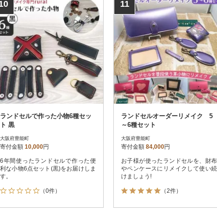
10
11
ランドセルで作った小物6種セッ
ランドセルオーダーリメイク 5
ト 黒
～6種セット
大阪府豊能町
大阪府豊能町
寄付金額
10,000
円
寄付金額
84,000
円
6年間使ったランドセルで作った便
お子様が使ったランドセルを、財布
利な小物6点セット(黒)をお届けしま
やペンケースにリメイクして使い続
す。
けましょう!
（0件）
（2件）