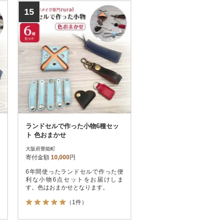
15
ランドセルで作った小物6種セッ
ト 色おまかせ
大阪府豊能町
寄付金額
10,000
円
6年間使ったランドセルで作った便
利な小物6点セットをお届けしま
す。色はおまかせとなります。
（1件）