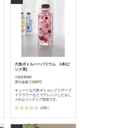
六角ボトルハーバリウム 1本(ピ
ンク系)
大阪府豊能町
寄付金額
7,000
円
キュートな六角ボトルにプリザーブ
ドフラワーなどでアレンジしたおし
ゃれなインテリア雑貨です。
（0件）