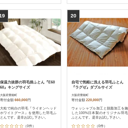
19
20
保温力抜群の羽毛掛ふとん『E60
自宅で気軽に洗える羽毛ふとん
60』キングサイズ
『ラグゼ』ダブルサイズ
大阪府豊能町
大阪府豊能町
寄付金額
660,000
円
寄付金額
220,000
円
大粒で純白の羽毛『ライオンヘッド
ウォッシャブル加工と脱脂加工を施
ホワイトグース』を使用した羽毛ふ
した100%日本製のオリジナル羽毛
とんです。是非お試し下さい。
ふとんです。是非お試し下さい。
（0件）
（0件）