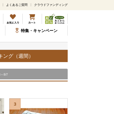
よくあるご質問
クラウドファンディング
メ
イ
ン
コ
ン
特集・キャンペーン
テ
ン
ツ
に
ス
ンキング（週間）
キ
ッ
プ
8～8/7
3