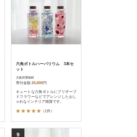
六角ボトルハーバリウム 3本セ
ット
大阪府豊能町
寄付金額
20,000
円
キュートな六角ボトルにプリザーブ
ドフラワーなどでアレンジしたおし
ゃれなインテリア雑貨です。
（1件）
9