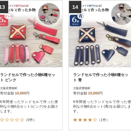
13
14
ランドセルで作った小物6種セッ
ランドセルで作った小物6種セッ
ト ピンク
ト 青
大阪府豊能町
大阪府豊能町
寄付金額
10,000
円
寄付金額
10,000
円
6年間使ったランドセルで作った便
6年間使ったランドセルで作った便
利な小物6点セット(ピンク)をお届け
利な小物6点セット(青)をお届けしま
します。
す。
（0件）
（1件）