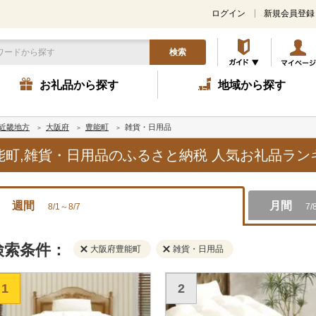
ログイン
新規会員登録
検索
お礼品から探す
地域から探す
近畿地方
大阪府
豊能町
雑貨・日用品
豊能町,雑貨・日用品のふるさと納税 人気お礼品ラ
週間
月間
8/1～8/7
7/
検索条件：
大阪府豊能町
雑貨・日用品
1
2