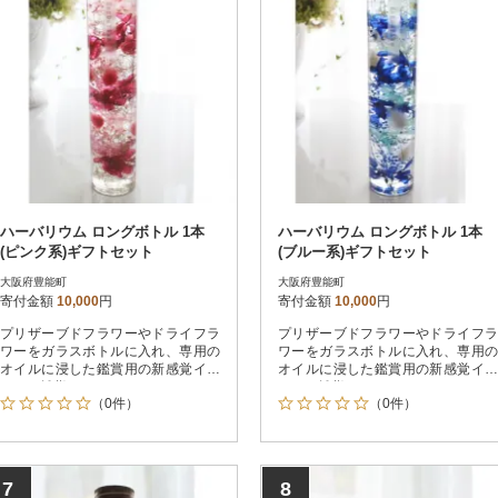
ハーバリウム ロングボトル 1本
ハーバリウム ロングボトル 1本
(ピンク系)ギフトセット
(ブルー系)ギフトセット
大阪府豊能町
大阪府豊能町
寄付金額
10,000
円
寄付金額
10,000
円
プリザーブドフラワーやドライフラ
プリザーブドフラワーやドライフラ
ワーをガラスボトルに入れ、専用の
ワーをガラスボトルに入れ、専用の
オイルに浸した鑑賞用の新感覚イン
オイルに浸した鑑賞用の新感覚イン
テリア雑貨です。
テリア雑貨です。
（0件）
（0件）
7
8