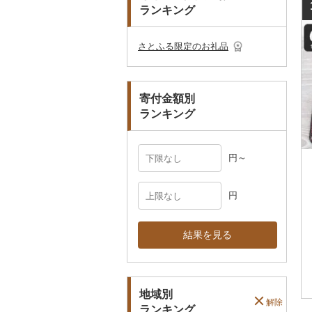
ランキング
ショール・ストール
村上木彫堆朱
美濃和紙
真珠・パール
ネクタイ・ベルト
その他陶器・漆器
民芸品
その他アクセサリー
さとふる限定のお礼品
マフラー・手袋
その他服飾小物
寄付金額別
ランキング
円～
円
結果を見る
地域別
解除
ランキング