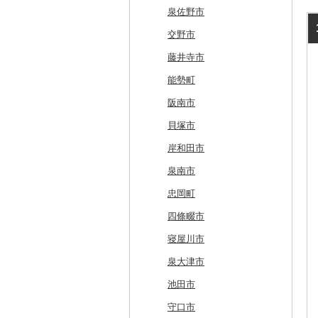
留萌市
おいらせ町
紫波町
山元町
三種町
長井市
棚倉町
牛久市
栃木市
明和町
川島町
八千代市
葛飾区
中井町
関川村
黒部市
石川県（県庁）
高浜町
大月市
青木村
池田町
静岡市
清須市
明和町
湖南市
城陽市
泉佐野市
白糠町
鶴田町
滝沢市
名取市
藤里町
小国町
古殿町
常陸太田市
日光市
沼田市
上里町
横芝光町
小金井市
愛川町
新発田市
立山町
野々市市
勝山市
富士河口湖町
南箕輪村
関市
吉田町
田原市
鳥羽市
大津市
久御山町
交野市
釧路町
階上町
住田町
川崎町
湯沢市
南陽市
昭和村
つくばみらい市
小山市
桐生市
川口市
多古町
墨田区
山北町
加茂市
富山県（県庁）
能登町
福井県（県庁）
韮崎市
長野県（県庁）
瑞穂市
函南町
安城市
いなべ市
彦根市
京丹後市
藤井寺市
名寄市
深浦町
葛巻町
村田町
大館市
中山町
下郷町
下妻市
宇都宮市
吉岡町
飯能市
白子町
東久留米市
真鶴町
小千谷市
小矢部市
能美市
越前市
南アルプス市
上松町
飛騨市
藤枝市
北名古屋市
紀北町
栗東市
井手町
能勢町
美唄市
青森市
花巻市
栗原市
由利本荘市
庄内町
西郷村
茨城町
栃木県（県庁）
太田市
長瀞町
栄町
利島村
清川村
田上町
滑川市
津幡町
坂井市
市川三郷町
高山村
岐南町
御殿場市
東栄町
熊野市
愛荘町
木津川市
阪南市
厚岸町
田子町
岩泉町
富谷市
にかほ市
大石田町
二本松市
神栖市
那珂川町
高山村
羽生市
香取市
瑞穂町
開成町
五泉市
富山市
宝達志水町
あわら市
都留市
南木曽町
大野町
浜松市
豊山町
南伊勢町
滋賀県（県庁）
宇治田原町
貝塚市
南富良野町
新郷村
田野畑村
岩沼市
羽後町
川西町
猪苗代町
常総市
茂木町
みどり市
小鹿野町
習志野市
大島町
藤沢市
三条市
南砺市
金沢市
福井市
山梨県（県庁）
朝日村
山県市
伊東市
南知多町
朝日町
米原市
長岡京市
岸和田市
上富良野町
横浜町
盛岡市
七ヶ宿町
秋田県（県庁）
鶴岡市
川俣町
東海村
那須烏山市
千代田町
坂戸市
銚子市
府中市
神奈川県（県庁）
見附市
内灘町
大野市
道志村
長野市
羽島市
島田市
江南市
菰野町
豊郷町
綾部市
泉南市
和寒町
野辺地町
遠野市
大崎市
秋田市
山形県（県庁）
郡山市
美浦村
矢板市
みなかみ町
鳩山町
君津市
国分寺市
鎌倉市
糸魚川市
かほく市
敦賀市
忍野村
根羽村
本巣市
沼津市
みよし市
紀宝町
多賀町
笠置町
忠岡町
紋別市
佐井村
奥州市
塩竈市
男鹿市
金山町
西会津町
大洗町
さくら市
片品村
埼玉県（県庁）
旭市
東村山市
大和市
胎内市
小松市
おおい町
笛吹市
池田町
川辺町
伊豆市
西尾市
伊勢市
野洲市
南丹市
四條畷市
乙部町
六戸町
雫石町
石巻市
美郷町
東根市
玉川村
河内町
足利市
富岡市
神川町
南房総市
中央区
伊勢原市
上越市
志賀町
永平寺町
中央市
須坂市
大垣市
裾野市
武豊町
四日市市
宇治市
寝屋川市
根室市
五所川原市
岩手県（県庁）
多賀城市
東成瀬村
飯豊町
いわき市
ひたちなか市
那須町
館林市
東秩父村
八街市
あきる野市
小田原市
阿賀野市
加賀市
北杜市
川上村
輪之内町
焼津市
幸田町
大台町
京丹波町
泉大津市
三笠市
平川市
一関市
宮城県（県庁）
五城目町
鮭川村
南会津町
龍ケ崎市
鹿沼市
伊勢崎市
横瀬町
東金市
中野区
湯河原町
津南町
鳴沢村
信濃町
神戸町
富士宮市
碧南市
尾鷲市
京都府（府庁）
池田市
東川町
蓬田村
久慈市
亘理町
北秋田市
大蔵村
田村市
守谷市
下野市
東吾妻町
三芳町
九十九里町
荒川区
秦野市
新潟県（県庁）
西桂町
南牧村
瑞浪市
河津町
岡崎市
三重県（県庁）
大山崎町
守口市