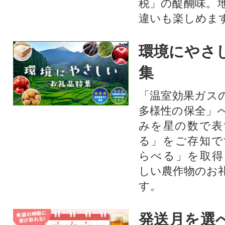
税」の醍醐味。
違いも楽しめま
環境にやさ
集
「温室効果ガス
多様性の保全」
みを星の数で表
る」をご存知で
らべる」を取得
しい農作物のお
す。​
発送月を選