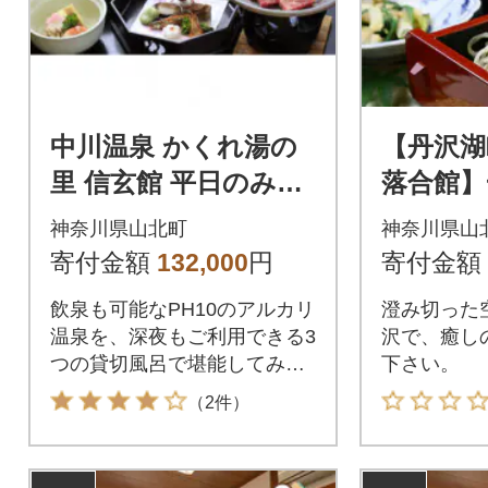
中川温泉 かくれ湯の
【丹沢
里 信玄館 平日のみ1
落合館】
泊2食ワンドリンク
宿泊券 
神奈川県山北町
神奈川県山
付・ペア宿泊券
んびり過
寄付金額
132,000
円
寄付金額
名様
飲泉も可能なPH10のアルカリ
澄み切った
温泉を、深夜もご利用できる3
沢で、癒し
つの貸切風呂で堪能してみま
下さい。
せんか!
（2件）