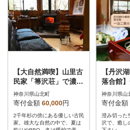
【大自然満喫】山里古
【丹沢
民家「箒沢荘」で濃厚
落合館】
田舎体験 民宿1泊2食
宿泊券 
神奈川県山北町
神奈川県山
付きペアチケット
んびり過
寄付金額
60,000
円
寄付金額
名様
2千年杉の傍にある優しい古民
澄み切った
家。雄大な自然の中で、夏は
沢で、癒し
釣りやBBQ、冬は暖炉で美味
下さい。