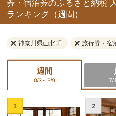
券・宿泊券のふるさと納税 
ランキング（週間）
神奈川県山北町
旅行券・宿
週間
8/3～8/9
7/
1
2