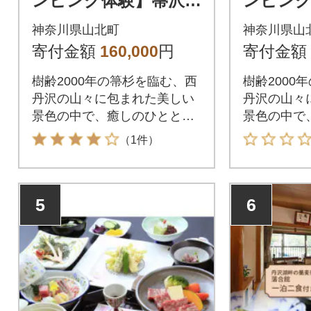
ンピング体験】箒沢荘
ンピング
グランピングエリア
グラン
神奈川県山北町
神奈川県山
「杢」1泊2食付きペ
「杢」1
寄付金額
160,000
円
寄付金額
アチケット
アチケ
樹齢2000年の箒杉を臨む、西
樹齢2000
丹沢の山々に包まれた美しい
丹沢の山々
景色の中で、癒しのひととき
景色の中で
を。
を。
（1件）
5
6