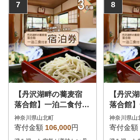
7
8
【丹沢湖畔の蕎麦宿
【丹沢
落合館】一泊二食付き
落合館】
宿泊券 丹沢湖畔での
宿泊券 
神奈川県山北町
神奈川県山
んびり過ごす休日 3
んびり過
寄付金額
106,000
円
寄付金額
名様
名様