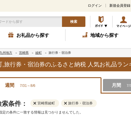
ログイン
新規会員登録
検索
お礼品から探す
地域から探す
九州地方
宮崎県
綾町
旅行券・宿泊券
綾町,旅行券・宿泊券のふるさと納税 人気お礼品ラ
週間
月間
7/31～8/6
7/
検索条件：
宮崎県綾町
旅行券・宿泊券
指定の条件に一致する情報は見つかりませんでした。