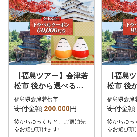
【福島ツアー】会津若
【福島ツ
松市 後から選べる旅
松市 後
行Webカタログで使
行Web
福島県会津若松市
福島県会津
える!旅行クーポン(6
える!旅
寄付金額
200,000
円
寄付金額
0,000円分)
0,000円
後からゆっくりと、ご宿泊先
後からゆっ
をお選び頂けます!
をお選び頂