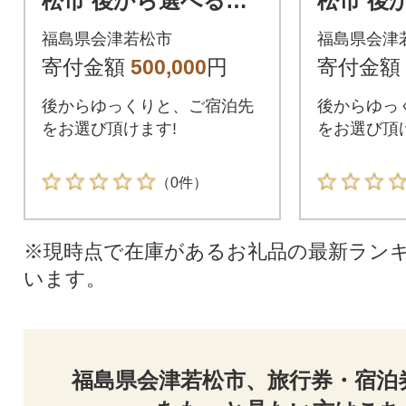
松市 後から選べる旅
松市 後
行Webカタログで使
行Web
福島県会津若松市
福島県会津
える!旅行クーポン(15
える!旅
寄付金額
500,000
円
寄付金額
0,000円分)
0,000円
後からゆっくりと、ご宿泊先
後からゆっ
をお選び頂けます!
をお選び頂
（0件）
※現時点で在庫があるお礼品の最新ラン
います。
福島県会津若松市、旅行券・宿泊