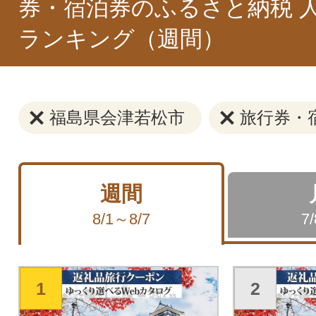
券・宿泊券のふるさと納税 
ランキング（週間）
福島県会津若松市
旅行券・
週間
8/1～8/7
7
1
2