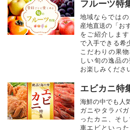
フルーツ特
地域ならではの
産地直送の「お
をご紹介します
で入手できる希
こだわりの果物
しい旬の逸品の
お楽しみくださ
エビカニ特
海鮮の中でも人
ガニやタラバガ
ったカニ、そし
車エビといった