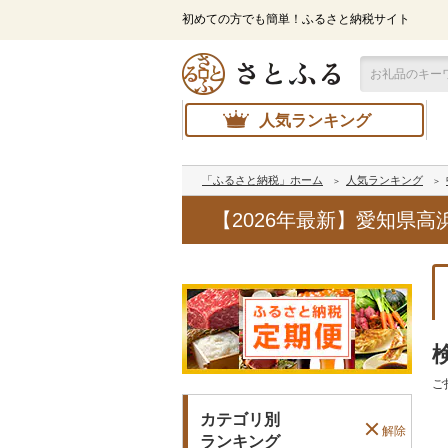
初めての方でも簡単！ふるさと納税サイト
人気ランキング
「ふるさと納税」ホーム
人気ランキング
【2026年最新】愛知県
ご
カテゴリ別
解除
ランキング