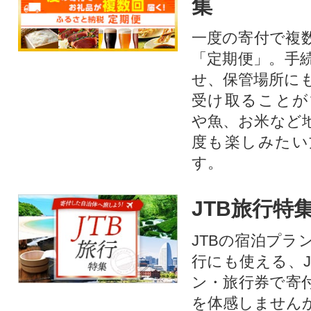
集
一度の寄付で複
「定期便」。手
せ、保管場所に
受け取ることが
や魚、お米など
度も楽しみたい
す。
JTB旅行特
JTBの宿泊プラ
行にも使える、J
ン・旅行券で寄
を体感しません