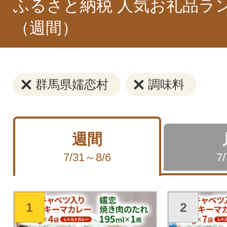
ふるさと納税 人気お礼品ラ
（週間）
群馬県嬬恋村
調味料
週間
7/31～8/6
7
1
2