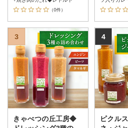
れ◆レトル
（0件）
3
4
きゃべつの丘工房◆
ピクルス