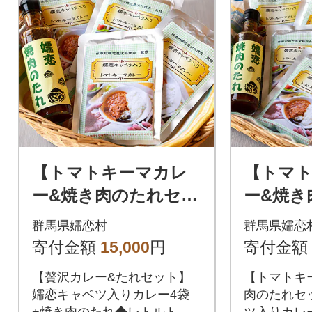
【トマトキーマカレ
【トマ
ー&焼き肉のたれセッ
ー&焼き
ト】嬬恋キャベツ入
ト】嬬
群馬県嬬恋村
群馬県嬬恋
りカレー4袋+焼き肉
りカレー
寄付金額
15,000
円
寄付金額
のたれ◆レトルト
のたれ
【贅沢カレー&たれセット】
【トマトキ
嬬恋キャベツ入りカレー4袋
肉のたれセ
+焼き肉のたれ◆レトルト
ツ入りカレ