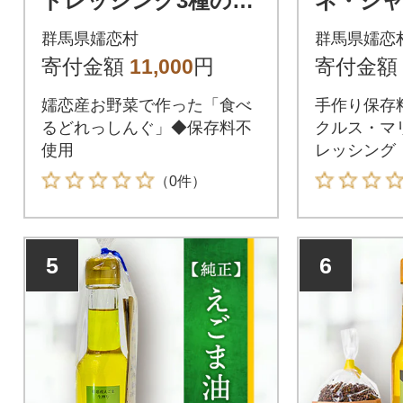
ドレッシング3種の詰
ネ・ジ
め合わせ◆150ml×3本
シング
群馬県嬬恋村
群馬県嬬恋
寄付金額
11,000
円
寄付金額
嬬恋産お野菜で作った「食べ
手作り保存
るどれっしんぐ」◆保存料不
クルス・マ
使用
レッシング
（0件）
5
6