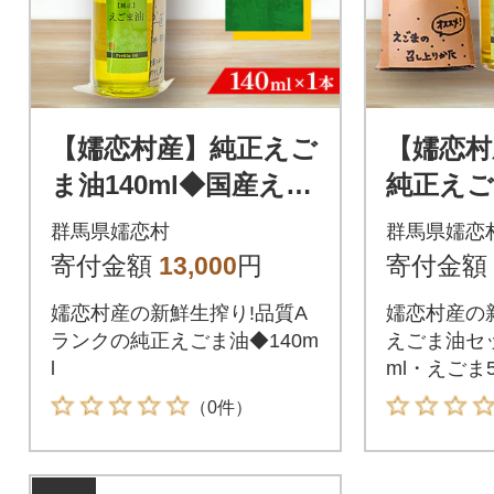
【嬬恋村産】純正えご
【嬬恋村
ま油140ml◆国産えご
純正え
ま◆保存料不使用
(えごま油
群馬県嬬恋村
群馬県嬬恋
産えごま5
寄付金額
13,000
円
寄付金額
嬬恋村産の新鮮生搾り!品質A
嬬恋村産の
ランクの純正えごま油◆140m
えごま油セッ
l
ml・えごま5
（0件）