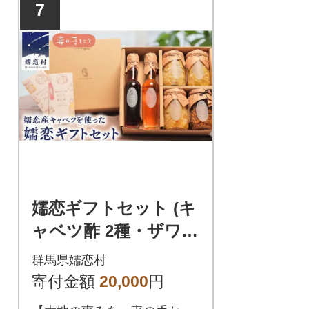
7
嬬恋ギフトセット (キ
ャベツ酢 2種・ザワー
クラウト 3種・嬬恋産
群馬県嬬恋村
キャベツの佃煮1種)ギ
寄付金額
20,000
円
フト