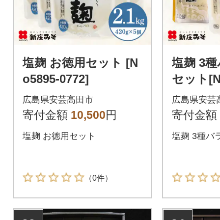
塩麹 お徳用セット [N
塩麹 3
o5895-0772]
セット[No
広島県安芸高田市
広島県安芸
寄付金額
10,500
円
寄付金額
塩麹 お徳用セット
塩麹 3種
（0件）