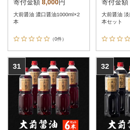
寄付金額
8,000
円
寄付金額
大前醤油 濃口醤油1000ml×2
大前醤油 淡口
本
本セット
（0件）
31
32