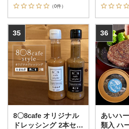
（0件）
35
36
8〇8cafe オリジナル
あいハー
ドレッシング 2本セッ
類入 ハ