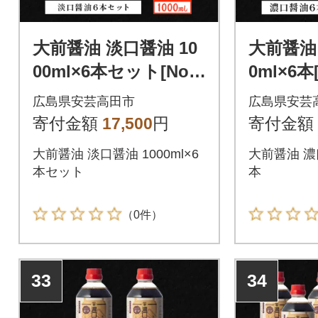
大前醤油 淡口醤油 10
大前醤油
00ml×6本セット[No5
0ml×6本[
895-0756]
2]
広島県安芸高田市
広島県安芸
寄付金額
17,500
円
寄付金額
大前醤油 淡口醤油 1000ml×6
大前醤油 濃口
本セット
本
（0件）
33
34