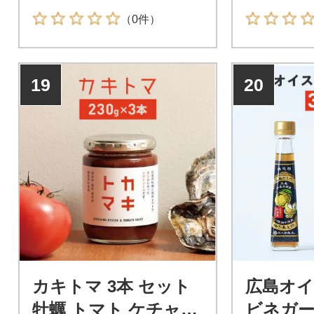
（0件）
19
20
カキトマ 3本 セット
広島オイ
牡蠣 トマト ケチャッ
ビネガ