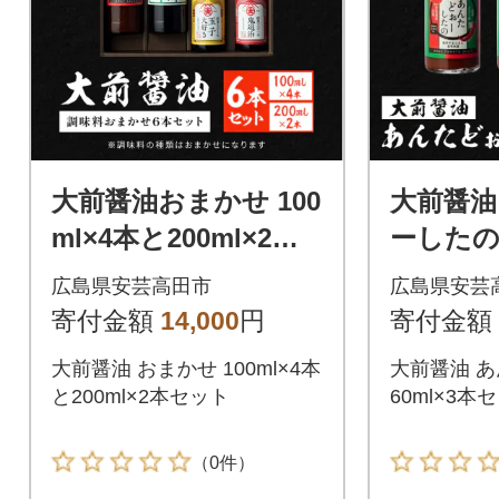
大前醤油おまかせ 100
大前醤油
ml×4本と200ml×2本
ーしたの 
セット 調味料 醤油 [N
ット[No58
広島県安芸高田市
広島県安芸
o5895-0749]
寄付金額
14,000
円
寄付金額
大前醤油 おまかせ 100ml×4本
大前醤油 
と200ml×2本セット
60ml×3本
（0件）