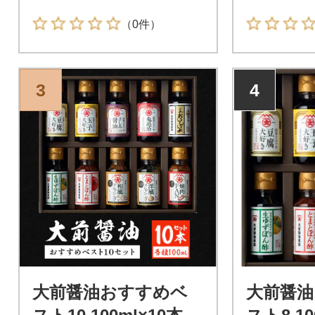
（0件）
3
4
大前醤油おすすめベ
大前醤