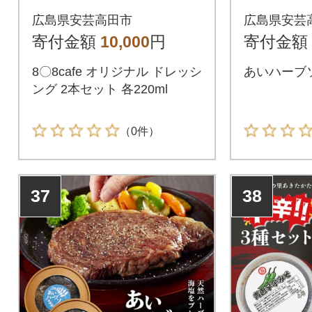
ト 各220ml[No5895-0
ハーブ塩 
広島県安芸高田市
広島県安芸
783]
95-0826]
寄付金額
10,000
円
寄付金額
8〇8cafe オリジナル ドレッシ
あいハーブ
ング 2本セット 各220ml
（0件）
37
38