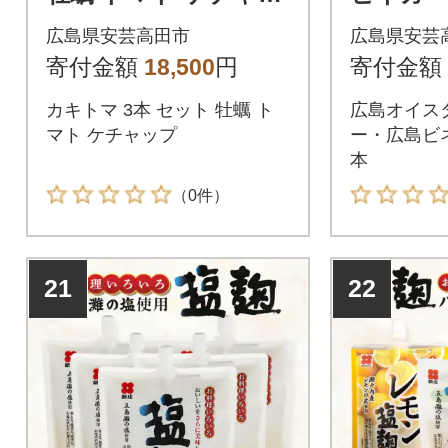
プ[No5895-0738]
ガー粗濾過
広島県安芸高田市
広島県安芸
895-0739
寄付金額
18,500
円
寄付金額
カキトマ 3本 セット 牡蠣 ト
広島オイス
マト ケチャップ
ー・広島ビ
本
（0件）
21
22