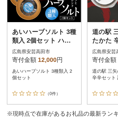
あいハーブソルト 3種
道の駅 
類入 2個セット ハー
たかた 
ブソルト 塩 ハーブ塩
い 調味
広島県安芸高田市
広島県安芸
調味料[No5895-0827]
セット[No
寄付金額
12,000
円
寄付金額
あいハーブソルト 3種類入 2
道の駅 三矢
個セット
辛辛セット 
（0件）
※現時点で在庫があるお礼品の最新ラン