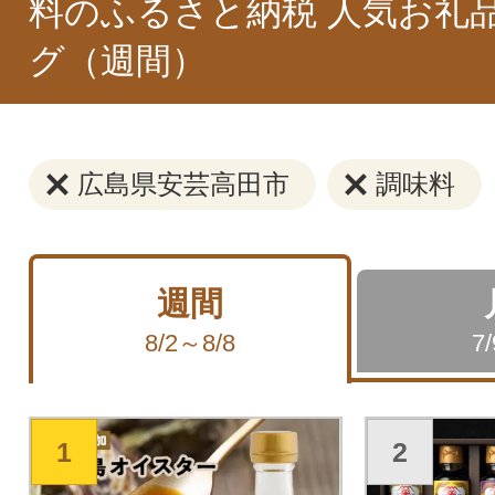
料のふるさと納税 人気お礼
グ（週間）
広島県安芸高田市
調味料
週間
8/2～8/8
7
1
2