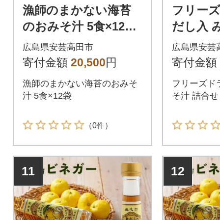
漁師のまかない海苔
フリーズ
のおみそ汁 5食×12袋
だし入 
[No5895-0483]
(FK-35
広島県安芸高田市
広島県安芸
5-0689]
寄付金額
20,500
円
寄付金額
漁師のまかない海苔のおみそ
フリーズドラ
汁 5食×12袋
そ汁 詰合せ (
（0件）
11
12