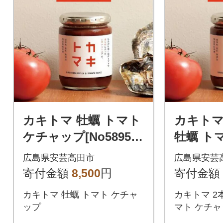
カキトマ 牡蠣 トマト
カキトマ
ケチャップ[No5895-0
牡蠣 ト
736]
プ[No589
広島県安芸高田市
広島県安芸
寄付金額
8,500
円
寄付金額
カキトマ 牡蠣 トマト ケチャ
カキトマ 2
ップ
マト ケチ