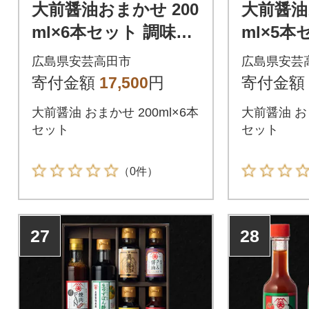
大前醤油おまかせ 200
大前醤油
ml×6本セット 調味料
ml×5本
醤油 詰め合わせ [No5
醤油 詰め
広島県安芸高田市
広島県安芸
895-0747]
895-0748
寄付金額
17,500
円
寄付金額
大前醤油 おまかせ 200ml×6本
大前醤油 おま
セット
セット
（0件）
27
28