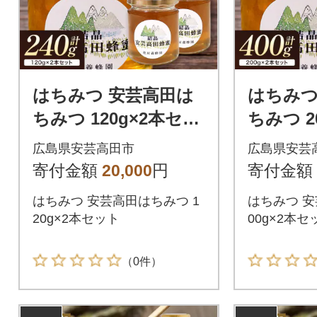
はちみつ 安芸高田は
はちみつ
ちみつ 120g×2本セッ
ちみつ 2
ト ハチミツ 蜂蜜[No5
ト ハチミ
広島県安芸高田市
広島県安芸
895-0617]
895-0618
寄付金額
20,000
円
寄付金額
はちみつ 安芸高田はちみつ 1
はちみつ 安
20g×2本セット
00g×2本セ
（0件）