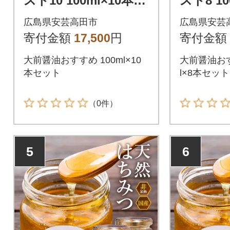
スト10 100ml×10本
スト8 10
セット 調味料 ギフト
ット 調
広島県安芸高田市
広島県安芸
[No5895-0555]
o5895-0
寄付金額
17,500
円
寄付金額
大前醤油おすすめ 100ml×10
大前醤油おす
本セット
l×8本セット
（0件）
5
6