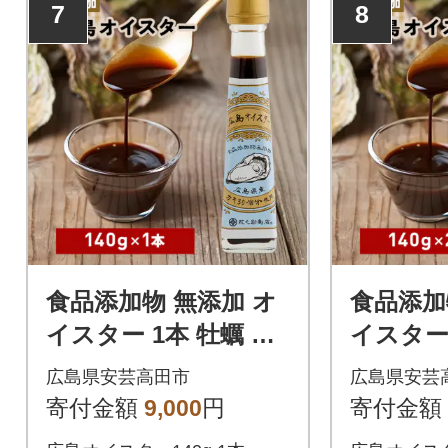
7
8
食品添加物 無添加 オ
食品添加
イスター 1本 牡蠣 調
イスター 
味料 広島[No5895-057
味料 広島[
広島県安芸高田市
広島県安芸
2]
3]
寄付金額
9,000
円
寄付金額