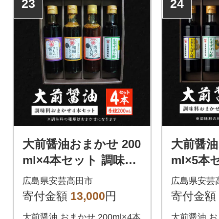
23
24
大前醤油おまかせ 200
大前醤油
ml×4本セット 調味料
ml×5本
醤油 詰め合わせ [No5
醤油 詰め
広島県安芸高田市
広島県安芸
895-0745]
895-0746
寄付金額
13,000
円
寄付金額
大前醤油 おまかせ 200ml×4本
大前醤油 おま