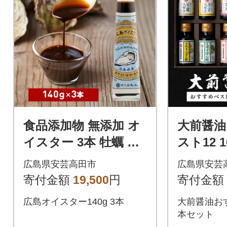
食品添加物 無添加 オ
大前醤
イスター 3本 牡蠣 調
スト12 1
味料 広島[No5895-057
セット 
広島県安芸高田市
広島県安芸
4]
[No5895
寄付金額
19,500
円
寄付金額
広島オイスター140g 3本
大前醤油おすす
本セット