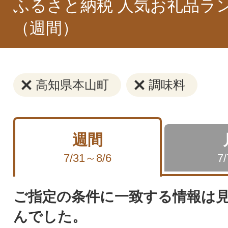
ふるさと納税 人気お礼品ラ
（週間）
高知県本山町
調味料
週間
7/31～8/6
7
ご指定の条件に一致する情報は
んでした。