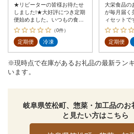
★リピーターの皆様お待たせ
大栄食品の
しました!★大好評につき定期
が毎月届く
便始めました。いつもの食卓
ィセットで
にもう一品
お弁当に大
（0件）
定期便
冷凍
定期便
※現時点で在庫があるお礼品の最新ラン
います。
岐阜県笠松町、惣菜・加工品のお
と見たい方はこちら