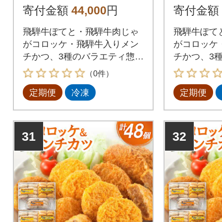
寄付金額
44,000
円
寄付金額
飛騨牛ぽてと・飛騨牛肉じゃ
飛騨牛ぽて
がコロッケ・飛騨牛入りメン
がコロッケ
チかつ、3種のバラエティ惣菜
チかつ、3
セットです。
セットです
（0件）
定期便
冷凍
定期便
31
32