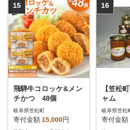
15
16
飛騨牛コロッケ&メン
【笠松町
チかつ 48個
ャム
岐阜県笠松町
岐阜県笠松
寄付金額
15,000
円
寄付金額