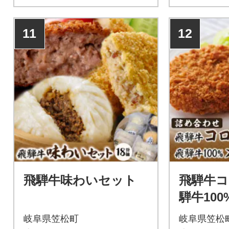
11
12
飛騨牛味わいセット
飛騨牛
騨牛10
の詰め
岐阜県笠松町
岐阜県笠松