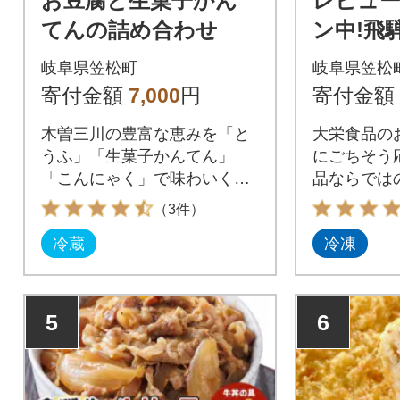
お豆腐と生菓子かん
レビュ
てんの詰め合わせ
ン中!飛
詰め合わ
岐阜県笠松町
岐阜県笠松
ハンバー
寄付金額
7,000
円
寄付金額
セット
木曽三川の豊富な恵みを「と
大栄食品の
うふ」「生菓子かんてん」
にごちそう
「こんにゃく」で味わいくだ
品ならでは
さい。
けします。
（3件）
冷蔵
冷凍
5
6