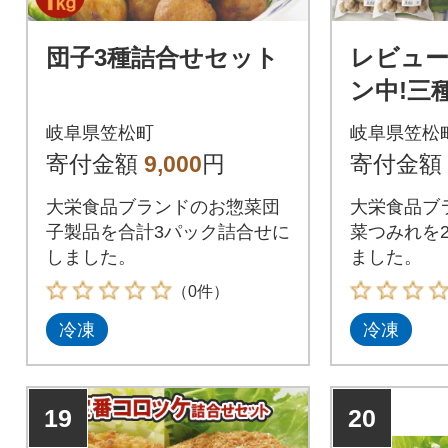
団子3種詰合せセット
レビュ
ン中!三
れ2パッ
岐阜県笠松町
岐阜県笠松
寄付金額
9,000
円
寄付金額
大栄食品ブランドのお惣菜団
大栄食品ブ
子製品を合計3パック詰合せに
菜つみれを
しました。
ました。
（0件）
冷凍
冷凍
19
20