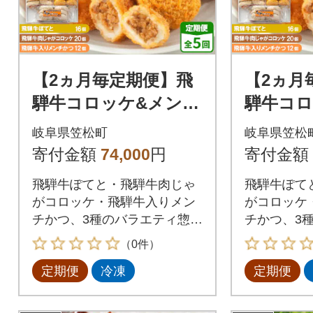
【2ヵ月毎定期便】飛
【2ヵ月
騨牛コロッケ&メンチ
騨牛コロ
かつ 48個 全5回
かつ 4
岐阜県笠松町
岐阜県笠松
寄付金額
74,000
円
寄付金額
飛騨牛ぽてと・飛騨牛肉じゃ
飛騨牛ぽて
がコロッケ・飛騨牛入りメン
がコロッケ
チかつ、3種のバラエティ惣菜
チかつ、3
セットです。
セットです
（0件）
定期便
冷凍
定期便