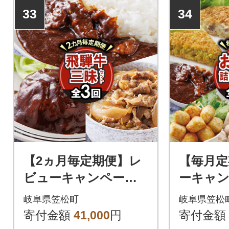
33
34
【2ヵ月毎定期便】レ
【毎月定
ビューキャンペーン
ーキャン
中!飛騨牛三昧(ハンバ
栄食品の
岐阜県笠松町
岐阜県笠松
ーグ・カレー・牛丼の
お惣菜詰
寄付金額
41,000
円
寄付金額
冷凍食品3種)全3回
満足セッ