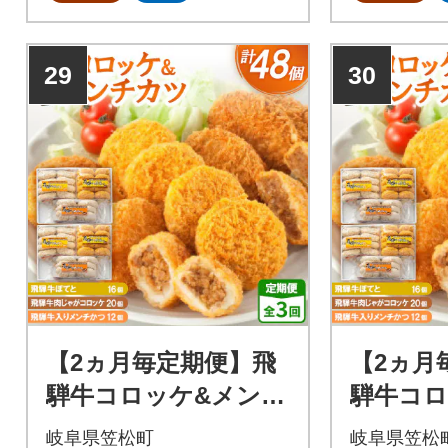
29
30
【2ヵ月毎定期便】飛
【2ヵ月
騨牛コロッケ&メンチ
騨牛コロ
かつ 48個 全3回
かつ 4
岐阜県笠松町
岐阜県笠松