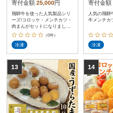
寄付金額
25,000
円
寄付金額
飛騨牛を使った人気製品シリ
人気の飛騨
ーズ!コロッケ・メンチカツ・
牛メンチカ
肉まんがセットになりまし
た。
（0件）
冷凍
冷凍
13
14