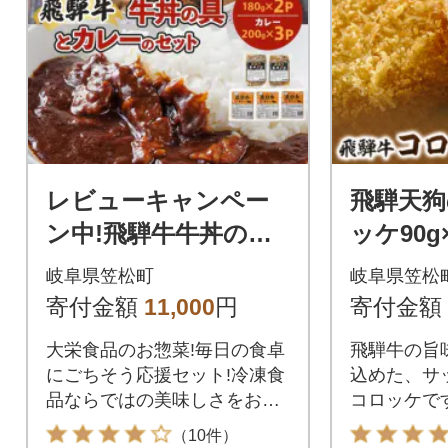
レビューキャンペー
飛騨天狗
ン中!飛騨牛牛丼の具
ッケ90g
とカレーのセット【2
岐阜県笠松町
岐阜県笠松
種5食】冷凍食品詰め
寄付金額
11,000
円
寄付金額
合わせセット
大栄食品のお惣菜!毎日の食卓
飛騨牛の旨
にごちそう応援セット!冷凍食
込めた、サ
品ならではの美味しさをお届
コロッケで
けします。
（10件）