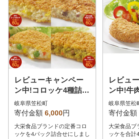
レビューキャンペー
レビュ
ン中!コロッケ4種詰合
ン中!牛
せセット
ック、野
岐阜県笠松町
岐阜県笠松
パック
寄付金額
6,000
円
寄付金額
大栄食品ブランドの定番コロ
大栄食品ブ
ッケを4パック詰合せにしまし
ッケを合計