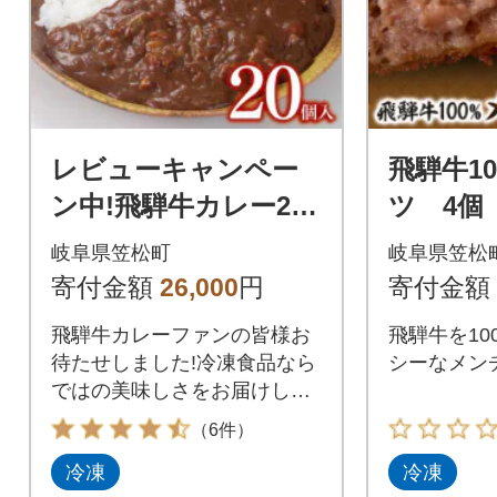
レビューキャンペー
飛騨牛1
ン中!飛騨牛カレー20
ツ 4個
個セット(200g×20食)
岐阜県笠松町
岐阜県笠松
冷凍食品 レトルト
寄付金額
26,000
円
寄付金額
カレー
飛騨牛カレーファンの皆様お
飛騨牛を10
待たせしました!冷凍食品なら
シーなメン
ではの美味しさをお届けしま
す。
（6件）
冷凍
冷凍