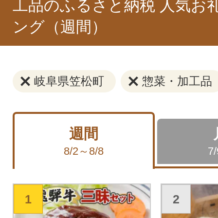
工品のふるさと納税 人気お
ング（週間）
岐阜県笠松町
惣菜・加工品
週間
8/2～8/8
7
1
2