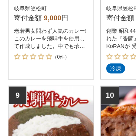
子』40
岐阜県笠松町
岐阜県笠松
ラー油付
寄付金額
9,000
円
寄付金額
老若男女問わず人気のカレー!
創業 昭和4
このカレーを飛騨牛を使用し
れた『香蘭
て作成しました。中でも珍し
KoRANが
いとまとカレーです
届けします
（0件）
冷凍
9
10