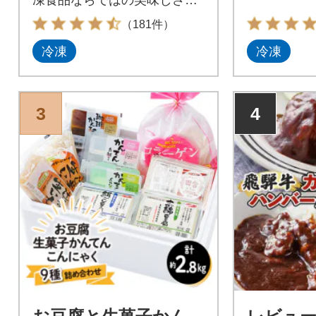
お届けします。
（181件）
冷凍
冷凍
3
4