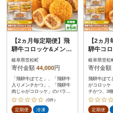
【2ヵ月毎定期便】飛
【2ヵ月
騨牛コロッケ&メンチ
騨牛コロ
かつ 24個 全6回
かつ 4
岐阜県笠松町
岐阜県笠松
寄付金額
44,000
円
寄付金額
「飛騨牛ぽてと」、「飛騨牛
飛騨牛ぽて
入りメンチかつ」、「飛騨牛
がコロッケ
肉じゃがコロッケ」のバラエ
チかつ、3
ティ惣菜セットです。
セットです
（0件）
定期便
冷凍
定期便