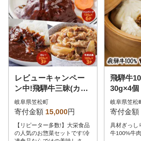
レビューキャンペー
飛騨牛1
ン中!飛騨牛三昧(カレ
30g×4個
ー・ハンバーグ・牛丼
岐阜県笠松町
岐阜県笠松
の具)冷凍食品詰め合
寄付金額
15,000
円
寄付金額
わせセット
【リピーター多数!】大栄食品
具材ぎっし
の人気のお惣菜セットです!冷
牛100%牛
凍食品ならではの美味しさを