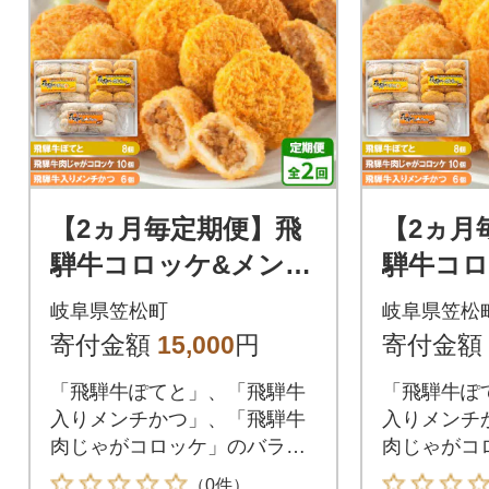
【2ヵ月毎定期便】飛
【2ヵ月
騨牛コロッケ&メンチ
騨牛コロ
かつ 24個 全2回
かつ 2
岐阜県笠松町
岐阜県笠松
寄付金額
15,000
円
寄付金額
「飛騨牛ぽてと」、「飛騨牛
「飛騨牛ぽ
入りメンチかつ」、「飛騨牛
入りメンチ
肉じゃがコロッケ」のバラエ
肉じゃがコ
ティ惣菜セットです。
ティ惣菜セ
（0件）