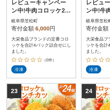
レビューキャンペー
レビュ
ン中!牛肉コロッケ2パ
ン中!牛
ック、コーンコロッ
ック、
岐阜県笠松町
岐阜県笠松
ケ2パック詰合せセッ
ケ2パッ
寄付金額
6,000
円
寄付金額
ト
ト
大栄食品ブランドの定番コロ
大栄食品ブ
ッケを合計4パック詰合せにし
ッケを合計
ました。
ました。
（0件）
冷凍
冷凍
23
24