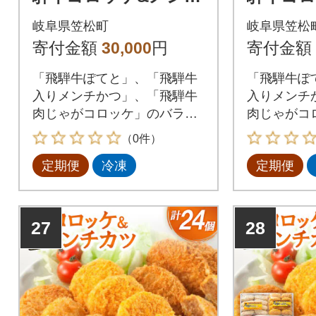
かつ 24個 全4回
かつ 2
岐阜県笠松町
岐阜県笠松
寄付金額
30,000
円
寄付金額
「飛騨牛ぽてと」、「飛騨牛
「飛騨牛ぽ
入りメンチかつ」、「飛騨牛
入りメンチ
肉じゃがコロッケ」のバラエ
肉じゃがコ
ティ惣菜セットです。
ティ惣菜セ
（0件）
定期便
冷凍
定期便
27
28