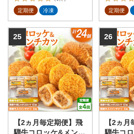
定期便
冷凍
定期便
25
26
【2ヵ月毎定期便】飛
【2ヵ月
騨牛コロッケ&メンチ
騨牛コロ