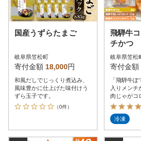
国産うずらたまご
飛騨牛コ
チかつ 
岐阜県笠松町
岐阜県笠松
寄付金額
18,000
円
寄付金額
和風だしでじっくり煮込み、
「飛騨牛ぽ
風味豊かに仕上げた味付けう
入りメンチ
ずら玉子です。
肉じゃがコ
ティ惣菜セ
（0件）
冷凍