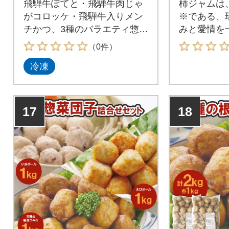
飛騨牛ぽてと・飛騨牛肉じゃ
柿ジャムは
がコロッケ・飛騨牛入りメン
※である、
チかつ、3種のバラエティ惣菜
みと愛情を
セットです。
富有柿を加
（0件）
冷凍
17
18