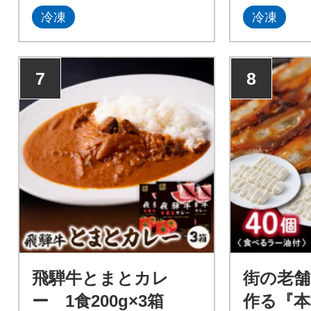
冷凍
冷凍
7
8
飛騨牛とまとカレ
街の老舗
ー 1食200g×3箱
作る『本