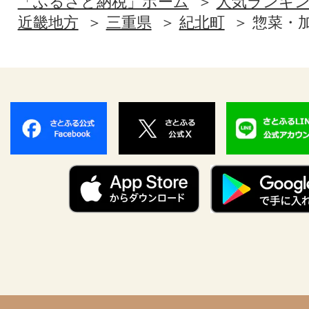
「ふるさと納税」ホーム
人気ランキ
近畿地方
三重県
紀北町
惣菜・