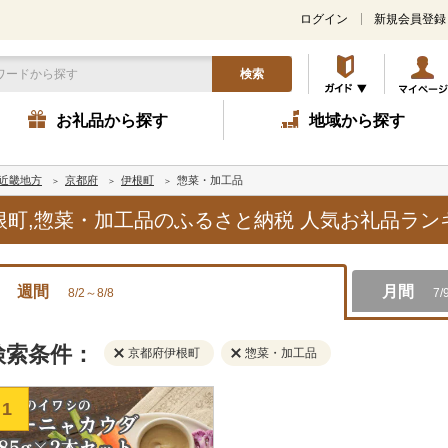
ログイン
新規会員登録
検索
お礼品から探す
地域から探す
近畿地方
京都府
伊根町
惣菜・加工品
伊根町,惣菜・加工品のふるさと納税 人気お礼品ラ
週間
月間
8/2～8/8
7/
検索条件：
京都府伊根町
惣菜・加工品
1