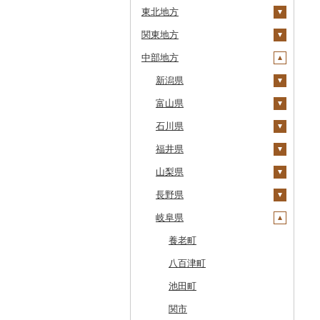
東北地方
安平町
関東地方
八雲町
青森県
中部地方
鹿部町
岩手県
茨城県
十和田市
江差町
宮城県
栃木県
新潟県
大鰐町
宮古市
土浦市
白老町
秋田県
群馬県
富山県
南部町
軽米町
柴田町
取手市
那須塩原市
十日町市
せたな町
山形県
埼玉県
石川県
五戸町
岩手町
色麻町
大潟村
つくば市
市貝町
榛東村
弥彦村
射水市
旭川市
福島県
千葉県
福井県
藤崎町
矢巾町
丸森町
横手市
村山市
稲敷市
塩谷町
下仁田町
春日部市
阿賀町
氷見市
羽咋市
森町
東京都
山梨県
六ヶ所村
釜石市
大衡村
能代市
尾花沢市
天栄村
潮来市
上三川町
玉村町
蕨市
勝浦市
出雲崎町
朝日町
七尾市
美浜町
稚内市
神奈川県
長野県
東北町
野田村
加美町
小坂町
上山市
広野町
五霞町
佐野市
安中市
戸田市
袖ケ浦市
八王子市
魚沼市
高岡市
白山市
小浜市
富士吉田市
標津町
岐阜県
三戸町
普代村
利府町
仙北市
河北町
鏡石町
北茨城市
真岡市
川場村
毛呂山町
我孫子市
日野市
南足柄市
佐渡市
魚津市
穴水町
越前町
甲斐市
高森町
清里町
東通村
一戸町
白石市
井川町
酒田市
須賀川市
境町
高根沢町
昭和村
久喜市
長柄町
昭島市
松田町
燕市
砺波市
輪島市
若狭町
山梨市
御代田町
養老町
北斗市
黒石市
陸前高田市
登米市
潟上市
新庄市
小野町
かすみがうら市
大田原市
甘楽町
ふじみ野市
芝山町
武蔵村山市
大井町
南魚沼市
入善町
中能登町
鯖江市
富士川町
飯田市
八百津町
留萌市
おいらせ町
紫波町
山元町
三種町
長井市
棚倉町
牛久市
栃木市
明和町
川島町
八千代市
葛飾区
中井町
関川村
黒部市
石川県（県庁）
高浜町
大月市
青木村
池田町
白糠町
鶴田町
滝沢市
名取市
藤里町
小国町
古殿町
常陸太田市
日光市
沼田市
上里町
横芝光町
小金井市
愛川町
新発田市
立山町
野々市市
勝山市
富士河口湖町
南箕輪村
関市