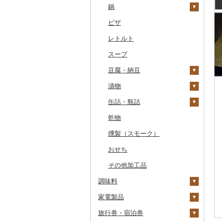
干物
すいか
きのこ
ウイスキー
その他飲料・ジュース
ゼリー
パスタ
鍋
常陸牛
その他鶏肉
しじみ
イワシ
タコ
海苔
あきたこまち
みかん
自然薯
その他日本酒
黒糖焼酎
白ワイン
ドリップ
静岡茶
みかんジュース（オレ
飲料
シュウマイ
カレー
ンジジュース）
その他魚介・加工品
キウイ
その他野菜
リキュール・洋酒
チョコレート
ひやむぎ
ピザ
上州牛
サザエ
カツオ
わかめ
ししゃも
ひとめぼれ
レモン
レンコン
しいたけ
その他焼酎
赤ワイン
足柄茶
茶葉・ティーバッグ
野菜ジュース
コロッケ
シチュー
肉
その他果汁飲料
柿（カキ）
甘酒
カステラ
そうめん
レトルト
飛騨牛
はまぐり
金目鯛
ひじき
その他干物
しらす・ちりめん
ミルキークィーン
不知火・デコポン
にんにく・生姜
松茸
山菜
シャンパン・スパーク
知覧茶
炭酸飲料
その他惣菜
魚
リングワイン
ドライフルーツ
ノンアルコール
アイス・ジェラート
その他麺
スープ
近江牛
その他貝
クエ
その他海苔・海藻
かまぼこ・練り製品
ななつぼし
せとか
その他根菜
その他きのこ
かぼちゃ
八女茶
豆乳
その他鍋
その他ワイン
その他果物
その他酒
その他洋菓子
豆腐・納豆
神戸牛・神戸ビーフ
くじら
その他魚介・加工品
その他米
文旦
干し柿
茄子
その他茶
その他飲料・ジュース
煎餅・おかき
漬物
但馬牛
サバ
まどんな
干し芋
びわ
レタス
豆腐
羊羹
缶詰・瓶詰
土佐あかうし
さんま
ポンカン
その他ドライフルーツ
ブルーベリー
その他野菜
納豆
梅干
饅頭
乾物
佐賀牛
鯛
その他柑橘
パイナップル
キムチ
肉
大福
燻製（スモーク）
長崎和牛
のどぐろ
栗
その他漬物
魚
その他和菓子
おせち
あか牛
ふぐ
その他果物
果物
その他加工品
宮崎牛
ブリ
ジャム
調味料
その他牛肉（精肉）
ほっけ
その他缶詰・瓶詰
家電製品
砂糖
その他鮮魚
旅行券・宿泊券
塩
季節・空調家電