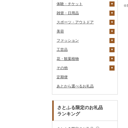
体験・チケット
醤油
キッチン家電
旅行券
※
雑貨・日用品
味噌
照明器具
宿泊券
PayPay商品券
JTBふるさと旅行クー
ポン（Eメール発行）
スポーツ・アウトドア
酢
パソコン・周辺機器
食事券
家具・インテリア
JTBふるさと旅行券
美容
だし
TV・オーディオ・カメラ
温泉・サウナ・スパ利用
寝具
ゴルフ
タンス
（紙券）
券
ファッション
食用油
美容・健康家電
タオル
釣り
スキンケア
机・テーブル
布団
ゴルフボール
その他旅行券
水族館
工芸品
はちみつ
カー用品
文房具・印鑑
サイクリング
シャンプー・リンス
鞄・バッグ
えごま油
椅子・チェア・ソファ
枕
泉州タオル
ゴルフクラブ
化粧水・乳液・美容液
動物園
花・観葉植物
ドレッシング
時計
食器
アウトドア・キャンプ
石鹸・ボディーソープ
洋服
織物
オリーブオイル
その他家具・インテリ
毛布
その他タオル
ボールペン
ゴルフウェア
洗顔
トートバッグ・ショル
釣り
ア
ダーバッグ
その他
その他調味料
その他家電
キッチン用品
その他スポーツ
入浴剤
和服
陶器・漆器
観葉植物・苗木
ごま油
タオルケット
ノート・ファイル
グラス・カップ
その他ゴルフ
その他スキンケア
女性・レディース
本場奄美大島紬
ダイビング
キャリーバッグ・スー
定期便
日用品
アロマ
靴・履物
その他装飾品・工芸品
花
地域サービス
その他食用油
みりん
その他寝具
印鑑
タンブラー
包丁
ウェア・ユニフォーム
男性・メンズ
その他織物
信楽焼
ツケース
スキーチケット・リフト
あとから選べるお礼品
楽器・器材
プロテイン
アクセサリー
盆栽・その他
その他
ケチャップ
その他文房具
箸
フライパン
洗剤
その他スポーツ
子供・ベビー
靴・シューズ
唐津焼
数珠
胡蝶蘭
券
その他鞄・バッグ
本・CD・DVD
その他美容
その他服飾小物
こしょう
スプーン・フォーク・
鍋
トイレットペーパー
その他洋服
スリッパ・下駄・草履
ペンダント・ネックレ
備前焼
工芸品
造花・プリザーブドフ
ゴルフプレー券
ナイフ
ス
ラワー
おもちゃ・ぬいぐるみ
その他調味料
まな板
ティッシュ
その他靴・履物
財布
美濃焼
播州そろばん
花火大会チケット
GDOふるさとゴルフ
さとふる限定のお礼品
皿・椀
ピアス・イヤリング
その他花
プレークーポン
ランキング
ご当地キャラクター
土鍋
その他日用品
ショール・ストール
村上木彫堆朱
美濃和紙
カタログギフト
弁当箱
真珠・パール
その他のゴルフプレー
ベビー用品
その他キッチン用品
ネクタイ・ベルト
その他陶器・漆器
民芸品
その他体験・チケット
券
その他食器
その他アクセサリー