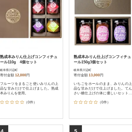
熟成本みりん仕上げコンフィチュ
熟成本みりん仕上げコンフィチュ
ール110g 4個セット
ール150g3個セット
岐阜県川辺町
岐阜県川辺町
寄付金額
12,000
円
寄付金額
13,000
円
フルーツをまるごと使いみりんの上
いちごをホールのまま、みりんの上
品な甘みだけで仕上げました。熟成
品な甘みだけで仕上げました。てん
本みりんを使用。
さい糖仕上げの体に優しいセットで
す。
（0件）
（0件）
4
5