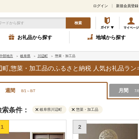
ログイン
新規会員登録
検索
お礼品から探す
地域から探す
中部地方
岐阜県
川辺町
惣菜・加工品
川辺町,惣菜・加工品のふるさと納税 人気お礼品ラ
週間
月間
8/1～8/7
7/
検索条件：
岐阜県川辺町
惣菜・加工品
1
2