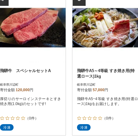
飛騨牛 スペシャルセットA
飛騨牛A5～4等級 すき焼き用(特
選ロース)1kg
岐阜県川辺町
岐阜県川辺町
寄付金額
120,000
円
寄付金額
57,000
円
厚切りのサーロインステーキとすき
飛騨牛A5~4等級 すき焼き用(特選ロ
焼き用(1.0kg)のセットです!
ース)1kgをお届けします。
（0件）
（0件）
冷凍
冷凍