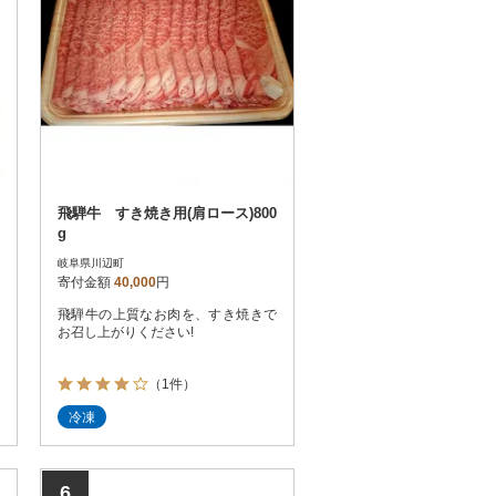
飛騨牛 すき焼き用(肩ロース)800
g
岐阜県川辺町
寄付金額
40,000
円
飛騨牛の上質なお肉を、すき焼きで
お召し上がりください!
（1件）
冷凍
6