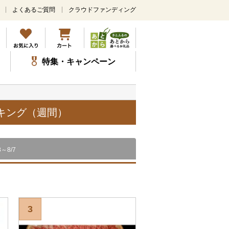
よくあるご質問
クラウドファンディング
メ
イ
ン
コ
ン
特集・キャンペーン
テ
ン
ツ
に
ス
ンキング（週間）
キ
ッ
プ
8～8/7
3