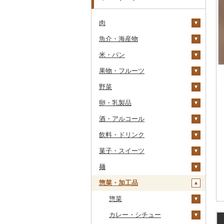
肉
魚介・海産物
牛肉（精肉）
米・パン
牛肉（加工品）
カニ
ステーキ
果物・フルーツ
豚肉（精肉）
エビ
米
すき焼き
ハンバーグ
ズワイガニ
野菜
豚肉（加工品）
いくら
雑穀
ぶどう・マスカット
しゃぶしゃぶ
もつ鍋
ステーキ
タラバガニ
甘エビ
精米
卵・乳製品
鶏肉
うに
餅
いちご
いも
焼肉
ローストビーフ
すき焼き
ハンバーグ
毛ガニ
ボタンエビ
無洗米
巨峰
酒・アルコール
鹿肉
明太子・たらこ
その他穀物加工品
りんご
トマト
卵
牛タン
ビーフジャーキー
しゃぶしゃぶ
もつ鍋
鶏肉（精肉）
かにしゃぶ
伊勢海老
玄米
ナガノパープル
じゃがいも
飲料・ドリンク
馬肉
その他魚卵
パン
もも
玉ねぎ
チーズ
ビール・発泡酒
和牛
その他牛肉（加工品）
焼肉
ハム
ハム・ソーセージ
その他カニ
その他エビ
明太子
金芽米
ピオーネ
さつまいも
フルーツトマト
菓子・スイーツ
羊肉・ラム肉（ジンギス
貝
メロン
ねぎ
ヨーグルト
日本酒
水・ミネラルウォーター
黒毛和牛
アグー豚
ソーセージ・ウインナ
唐揚げ
たらこ
数の子
ゆめぴりか
デラウェア
その他いも
ミニトマト
ビール
カン）
ー
麺
うなぎ
さくらんぼ
とうもろこし
牛乳
焼酎
コーヒー・コーヒー豆
ケーキ
白老牛
その他豚肉（精肉）
中津からあげ
からすみ
帆立（ホタテ）
つや姫
シャインマスカット
その他トマト
発泡酒
純米大吟醸
鴨肉
ベーコン・サラミ
惣菜・加工品
鮮魚
梨
根菜
バター
梅酒
茶
クッキー
ラーメン
仙台牛
水炊き
キャビア
鮑（アワビ）
コシヒカリ
その他ぶどう・マスカ
地ビール・クラフトビ
純米吟醸
芋焼酎
飲料
猪肉
その他豚肉（加工品）
ット
ール
イカ・タコ
マンゴー
アスパラガス
その他乳製品
泡盛
果汁飲料
焼き菓子
うどん
惣菜
米沢牛
地鶏
その他魚卵
牡蠣（カキ）
鮭・サーモン
はえぬき
和梨
人参
大吟醸
麦焼酎
コーヒー豆
飲料
その他肉・加工品
海苔・海藻
みかん・柑橘
豆
ワイン
紅茶
プリン
そば
カレー・シチュー
山形牛
赤鶏さつま
あさり
マグロ
イカ
さがびより
洋梨・ラフランス
大根
吟醸
米焼酎
粉
茶葉・ティーバッグ
りんごジュース
餃子