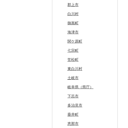
網走市
つがる市
平泉町
気仙沼市
大仙市
舟形町
本宮市
行方市
野木町
邑楽町
蓮田市
館山市
稲城市
三浦市
妙高市
南部町
東御市
郡上市
浦河町
弘前市
洋野町
美里町
八郎潟町
最上町
柳津町
結城市
板倉町
川越市
大網白里市
世田谷区
大磯町
聖籠町
昭和町
中野市
白川村
広尾町
鰺ヶ沢町
大船渡市
松島町
真室川町
鮫川村
城里町
嬬恋村
宮代町
一宮町
日の出町
箱根町
刈羽村
甲府市
豊丘村
御嵩町
中札内村
むつ市
山田町
大和町
寒河江市
福島市
水戸市
草津町
吉見町
佐倉市
板橋区
横浜市
湯沢町
甲州市
売木村
海津市
滝川市
田舎館村
大槌町
大郷町
西川町
新地町
鉾田市
高崎市
東松山市
木更津市
渋谷区
茅ヶ崎市
新潟市
丹波山村
小諸市
関ケ原町
比布町
青森県（県庁）
南三陸町
高畠町
葛尾村
桜川市
群馬県（県庁）
入間市
茂原市
千代田区
川崎市
木曽町
七宗町
鶴居村
三沢市
仙台市
山形市
三島町
石岡市
大泉町
志木市
野田市
新宿区
厚木市
箕輪町
笠松町
釧路市
西目屋村
大河原町
三川町
桑折町
茨城県（県庁）
長野原町
北本市
山武市
江東区
海老名市
駒ヶ根市
東白川村
苫前町
角田市
大江町
矢吹町
坂東市
中之条町
桶川市
鴨川市
青梅市
相模原市
王滝村
土岐市
当別町
涌谷町
米沢市
国見町
小美玉市
加須市
印西市
国立市
座間市
千曲市
岐阜県（県庁）
占冠村
東松島市
檜枝岐村
日立市
三郷市
神崎町
品川区
二宮町
辰野町
下呂市
上士幌町
喜多方市
大子町
八潮市
船橋市
福生市
茅野市
多治見市
平取町
南相馬市
鹿嶋市
越生町
千葉市
小平市
喬木村
垂井町
七飯町
会津若松市
阿見町
さいたま市
白井市
文京区
阿智村
恵那市