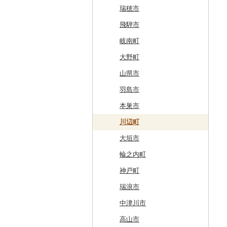
釧路町
階上町
住田町
川崎町
湯沢市
南陽市
昭和村
つくばみらい市
小山市
桐生市
川口市
多古町
墨田区
山北町
加茂市
富山県（県庁）
能登町
福井県（県庁）
韮崎市
長野県（県庁）
瑞穂市
名寄市
深浦町
葛巻町
村田町
大館市
中山町
下郷町
下妻市
宇都宮市
吉岡町
飯能市
白子町
東久留米市
真鶴町
小千谷市
小矢部市
能美市
越前市
南アルプス市
上松町
飛騨市
美唄市
青森市
花巻市
栗原市
由利本荘市
庄内町
西郷村
茨城町
栃木県（県庁）
太田市
長瀞町
栄町
利島村
清川村
田上町
滑川市
津幡町
坂井市
市川三郷町
高山村
岐南町
厚岸町
田子町
岩泉町
富谷市
にかほ市
大石田町
二本松市
神栖市
那珂川町
高山村
羽生市
香取市
瑞穂町
開成町
五泉市
富山市
宝達志水町
あわら市
都留市
南木曽町
大野町
南富良野町
新郷村
田野畑村
岩沼市
羽後町
川西町
猪苗代町
常総市
茂木町
みどり市
小鹿野町
習志野市
大島町
藤沢市
三条市
南砺市
金沢市
福井市
山梨県（県庁）
朝日村
山県市
上富良野町
横浜町
盛岡市
七ヶ宿町
秋田県（県庁）
鶴岡市
川俣町
東海村
那須烏山市
千代田町
坂戸市
銚子市
府中市
神奈川県（県庁）
見附市
内灘町
大野市
道志村
長野市
羽島市
和寒町
野辺地町
遠野市
大崎市
秋田市
山形県（県庁）
郡山市
美浦村
矢板市
みなかみ町
鳩山町
君津市
国分寺市
鎌倉市
糸魚川市
かほく市
敦賀市
忍野村
根羽村
本巣市
紋別市
佐井村
奥州市
塩竈市
男鹿市
金山町
西会津町
大洗町
さくら市
片品村
埼玉県（県庁）
旭市
東村山市
大和市
胎内市
小松市
おおい町
笛吹市
池田町
川辺町
乙部町
六戸町
雫石町
石巻市
美郷町
東根市
玉川村
河内町
足利市
富岡市
神川町
南房総市
中央区
伊勢原市
上越市
志賀町
永平寺町
中央市
須坂市
大垣市
根室市
五所川原市
岩手県（県庁）
多賀城市
東成瀬村
飯豊町
いわき市
ひたちなか市
那須町
館林市
東秩父村
八街市
あきる野市
小田原市
阿賀野市
加賀市
北杜市
川上村
輪之内町
三笠市
平川市
一関市
宮城県（県庁）
五城目町
鮭川村
南会津町
龍ケ崎市
鹿沼市
伊勢崎市
横瀬町
東金市
中野区
湯河原町
津南町
鳴沢村
信濃町
神戸町
東川町
蓬田村
久慈市
亘理町
北秋田市
大蔵村
田村市
守谷市
下野市
東吾妻町
三芳町
九十九里町
荒川区
秦野市
新潟県（県庁）
西桂町
南牧村
瑞浪市
厚真町
中泊町
西和賀町
蔵王町
八峰町
山辺町
磐梯町
常陸大宮市
益子町
前橋市
幸手市
いすみ市
北区
綾瀬市
柏崎市
身延町
伊那市
中津川市
奥尻町
外ヶ浜町
北上市
女川町
鹿角市
戸沢村
三春町
笠間市
芳賀町
藤岡市
日高市
東庄町
多摩市
横須賀市
村上市
早川町
立科町
高山市