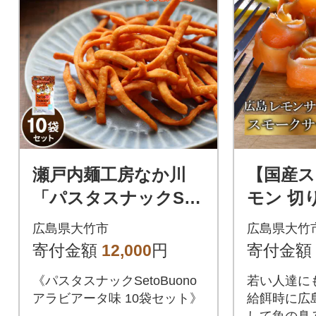
瀬戸内麺工房なか川
【国産ス
「パスタスナックSet
モン 切
oBuono アラビアー
g (40g
広島県大竹市
広島県大竹
タ味10袋セット」
島レモ
寄付金額
12,000
円
寄付金額
《パスタスナックSetoBuono
若い人達に
アラビアータ味 10袋セット》
給餌時に広
して魚の臭