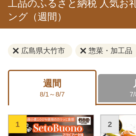
工品のふるさと納税 人気お
ング（週間）
広島県大竹市
惣菜・加工品
週間
8/1～8/7
7
1
2