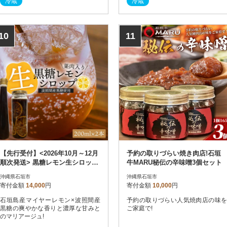
冷蔵
冷蔵
10
11
【先行受付】<2026年10月～12月
予約の取りづらい焼き肉店!石垣
順次発送> 黒糖レモン生シロップ
牛MARU秘伝の辛味噌3個セット
と果肉入り200ml各1本
沖縄県石垣市
沖縄県石垣市
寄付金額
14,000
円
寄付金額
10,000
円
石垣島産マイヤーレモン×波照間産
予約の取りづらい人気焼肉店の味を
黒糖の爽やかな香りと濃厚な甘みと
ご家庭で!
のマリアージュ!