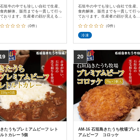
石垣牛の中でも珍しい自社で生産、
石垣牛の中でも珍しい自社で生産、
食肉解体、販売までを一貫して行っ
食肉解体、販売までを一貫して行っ
ております。生産者の顔が見える安
ております。生産者の顔が見える安
心安全なお肉を提供します。
心安全なお肉を提供します。
（0件）
（0件）
冷凍
19
20
きたうちプレミアムビーフ レト
AM-16 石垣島きたうち牧場プレミ
ルトカレー 5個
アムビーフ コロッケ