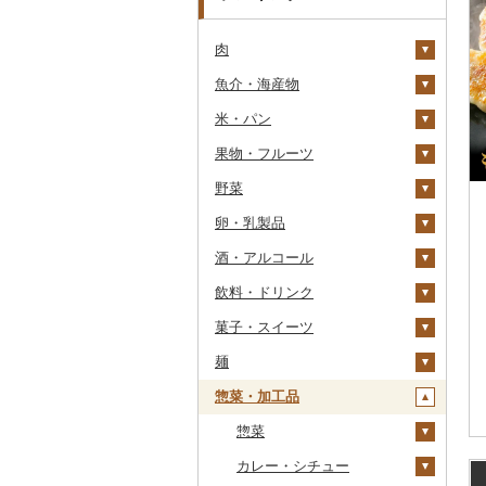
肉
魚介・海産物
牛肉（精肉）
米・パン
牛肉（加工品）
カニ
ステーキ
果物・フルーツ
豚肉（精肉）
エビ
米
すき焼き
ハンバーグ
ズワイガニ
野菜
豚肉（加工品）
いくら
雑穀
ぶどう・マスカット
しゃぶしゃぶ
もつ鍋
ステーキ
タラバガニ
甘エビ
精米
卵・乳製品
鶏肉
うに
餅
いちご
いも
焼肉
ローストビーフ
すき焼き
ハンバーグ
毛ガニ
ボタンエビ
無洗米
巨峰
酒・アルコール
鹿肉
明太子・たらこ
その他穀物加工品
りんご
トマト
卵
牛タン
ビーフジャーキー
しゃぶしゃぶ
もつ鍋
鶏肉（精肉）
かにしゃぶ
伊勢海老
玄米
ナガノパープル
じゃがいも
飲料・ドリンク
馬肉
その他魚卵
パン
もも
玉ねぎ
チーズ
ビール・発泡酒
和牛
その他牛肉（加工品）
焼肉
ハム
ハム・ソーセージ
その他カニ
その他エビ
明太子
金芽米
ピオーネ
さつまいも
フルーツトマト
菓子・スイーツ
羊肉・ラム肉（ジンギス
貝
メロン
ねぎ
ヨーグルト
日本酒
水・ミネラルウォーター
黒毛和牛
アグー豚
ソーセージ・ウインナ
唐揚げ
たらこ
数の子
ゆめぴりか
デラウェア
その他いも
ミニトマト
ビール
カン）
ー
麺
うなぎ
さくらんぼ
とうもろこし
牛乳
焼酎
コーヒー・コーヒー豆
ケーキ
白老牛
その他豚肉（精肉）
中津からあげ
からすみ
帆立（ホタテ）
つや姫
シャインマスカット
その他トマト
発泡酒
純米大吟醸
鴨肉
ベーコン・サラミ
惣菜・加工品
鮮魚
梨
根菜
バター
梅酒
茶
クッキー
ラーメン
仙台牛
水炊き
キャビア
鮑（アワビ）
コシヒカリ
その他ぶどう・マスカ
地ビール・クラフトビ
純米吟醸
芋焼酎
飲料
猪肉
その他豚肉（加工品）
ット
ール
イカ・タコ
マンゴー
アスパラガス
その他乳製品
泡盛
果汁飲料
焼き菓子
うどん
惣菜
米沢牛
地鶏
その他魚卵
牡蠣（カキ）
鮭・サーモン
はえぬき
和梨
人参
大吟醸
麦焼酎
コーヒー豆
飲料
その他肉・加工品
海苔・海藻
みかん・柑橘
豆
ワイン
紅茶
プリン
そば
カレー・シチュー
山形牛
赤鶏さつま
あさり
マグロ
イカ
さがびより
洋梨・ラフランス
大根
吟醸
米焼酎
粉
茶葉・ティーバッグ
りんごジュース
餃子