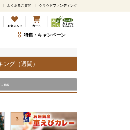
よくあるご質問
クラウドファンディング
メ
イ
ン
コ
ン
特集・キャンペーン
テ
ン
ツ
に
ス
ンキング（週間）
キ
ッ
プ
7～8/6
3