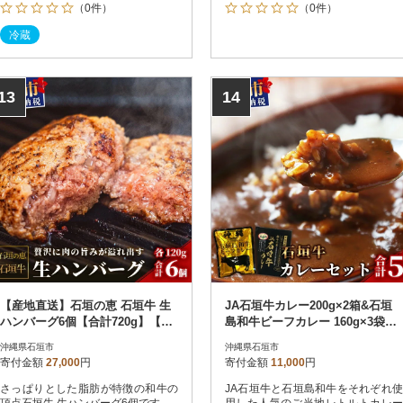
（0件）
（0件）
冷蔵
13
14
【産地直送】石垣の恵 石垣牛 生
JA石垣牛カレー200g×2箱&石垣
ハンバーグ6個【合計720g】【日
島和牛ビーフカレー 160g×3袋
本最南端の黒毛和牛】KB-101
【合計880g】
沖縄県石垣市
沖縄県石垣市
寄付金額
27,000
円
寄付金額
11,000
円
さっぱりとした脂肪が特徴の和牛の
JA石垣牛と石垣島和牛をそれぞれ使
頂点石垣牛 生ハンバーグ6個です。
用した人気のご当地レトルトカレー