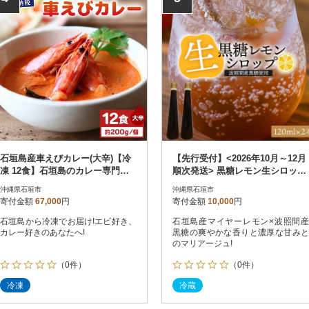
石垣島産車えびカレー(大辛)【冷
【先行受付】<2026年10月～12月
凍 12食】石垣島のカレー専門店
順次発送> 黒糖レモン生シロップ
が作るご当地カレー
120ml×2本
沖縄県石垣市
沖縄県石垣市
寄付金額
67,000
円
寄付金額
10,000
円
石垣島から冷凍でお届け!エビ好き、
石垣島産マイヤーレモン×波照間産
カレー好きのあなたへ!
黒糖の爽やかな香りと濃厚な甘みと
のマリアージュ!
（0件）
（0件）
冷凍
冷蔵