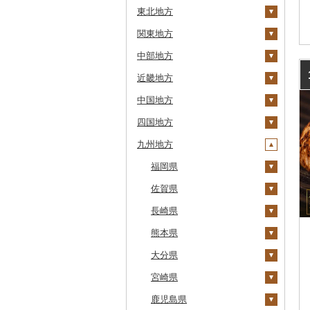
東北地方
安平町
関東地方
八雲町
青森県
中部地方
鹿部町
岩手県
茨城県
十和田市
近畿地方
江差町
宮城県
栃木県
新潟県
大鰐町
宮古市
土浦市
中国地方
白老町
秋田県
群馬県
富山県
三重県
南部町
軽米町
柴田町
取手市
那須塩原市
十日町市
四国地方
せたな町
山形県
埼玉県
石川県
滋賀県
鳥取県
五戸町
岩手町
色麻町
大潟村
つくば市
市貝町
榛東村
弥彦村
射水市
鈴鹿市
九州地方
旭川市
福島県
千葉県
福井県
京都府
島根県
徳島県
藤崎町
矢巾町
丸森町
横手市
村山市
稲敷市
塩谷町
下仁田町
春日部市
阿賀町
氷見市
羽咋市
伊賀市
長浜市
鳥取県（県庁）
森町
東京都
山梨県
大阪府
岡山県
香川県
福岡県
六ヶ所村
釜石市
大衡村
能代市
尾花沢市
天栄村
潮来市
上三川町
玉村町
蕨市
勝浦市
出雲崎町
朝日町
七尾市
美浜町
木曽岬町
高島市
宮津市
米子市
雲南市
阿波市
稚内市
神奈川県
長野県
兵庫県
広島県
愛媛県
佐賀県
東北町
野田村
加美町
小坂町
上山市
広野町
五霞町
佐野市
安中市
戸田市
袖ケ浦市
八王子市
魚沼市
高岡市
白山市
小浜市
富士吉田市
多気町
草津市
伊根町
茨木市
大山町
海士町
津山市
牟岐町
高松市
那珂川市
標津町
岐阜県
奈良県
山口県
高知県
長崎県
三戸町
普代村
利府町
仙北市
河北町
鏡石町
北茨城市
真岡市
川場村
毛呂山町
我孫子市
日野市
南足柄市
佐渡市
魚津市
穴水町
越前町
甲斐市
高森町
松阪市
近江八幡市
与謝野町
豊能町
上郡町
琴浦町
津和野町
西粟倉村
安芸太田町
那賀町
直島町
今治市
添田町
嬉野市
清里町
静岡県
和歌山県
熊本県
東通村
一戸町
白石市
井川町
酒田市
須賀川市
境町
高根沢町
昭和村
久喜市
長柄町
昭島市
松田町
燕市
砺波市
輪島市
若狭町
山梨市
御代田町
養老町
桑名市
竜王町
福知山市
枚方市
神河町
曽爾村
日野町
飯南町
久米南町
世羅町
柳井市
三好市
さぬき市
鬼北町
香美市
大刀洗町
佐賀県（県庁）
松浦市
北斗市
愛知県
大分県
黒石市
陸前高田市
登米市
潟上市
新庄市
小野町
かすみがうら市
大田原市
甘楽町
ふじみ野市
芝山町
武蔵村山市
大井町
南魚沼市
入善町
中能登町
鯖江市
富士川町
飯田市
八百津町
下田市
志摩市
甲賀市
亀岡市
河内長野市
小野市
河合町
湯浅町
鳥取市
安来市
真庭市
大竹市
平生町
鳴門市
多度津町
西予市
馬路村
朝倉市
唐津市
時津町
上天草市
留萌市
宮崎県
おいらせ町
紫波町
山元町
三種町
長井市
棚倉町
牛久市
栃木市
明和町
川島町
八千代市
葛飾区
中井町
関川村
黒部市
石川県（県庁）
高浜町
大月市
青木村
池田町
静岡市
清須市
明和町
湖南市
城陽市
泉佐野市
太子町
宇陀市
有田市
北栄町
知夫村
新見市
廿日市市
山口県（県庁）
藍住町
三豊市
八幡浜市
芸西村
苅田町
江北町
諫早市
湯前町
九重町
白糠町
鹿児島県
鶴田町
滝沢市
名取市
藤里町
小国町
古殿町
常陸太田市
日光市
沼田市
上里町
横芝光町
小金井市
愛川町
新発田市
立山町
野々市市
勝山市
富士河口湖町
南箕輪村
関市
吉田町
田原市
鳥羽市
大津市
久御山町
交野市
西宮市
田原本町
橋本市
境港市
隠岐の島町
美咲町
北広島町
長門市
板野町
観音寺市
久万高原町
須崎市
川崎町
みやき町
東彼杵町
玉名市
由布市
えびの市