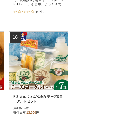
NJOBEEF」を使用。じっくり煮込
んだ深く濃い高級感のある贅沢な味
（0件）
わいです。
18
F-2 まぁじゅん牧場の チーズ&ヨ
ーグルトセット
沖縄県石垣市
寄付金額
13,000
円