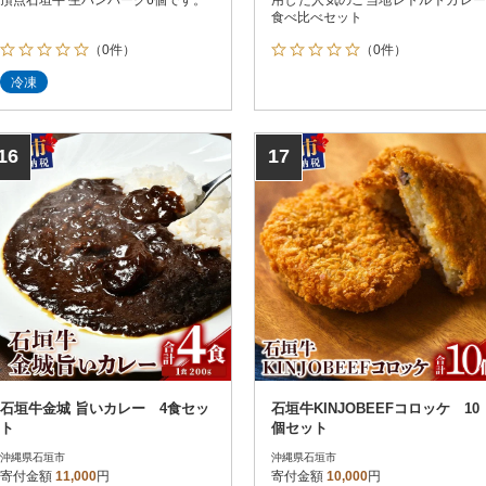
食べ比べセット
（0件）
（0件）
冷凍
16
17
石垣牛金城 旨いカレー 4食セッ
石垣牛KINJOBEEFコロッケ 10
ト
個セット
沖縄県石垣市
沖縄県石垣市
寄付金額
11,000
円
寄付金額
10,000
円