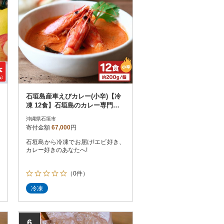
石垣島産車えびカレー(小辛)【冷
凍 12食】石垣島のカレー専門店
が作るご当地カレー
沖縄県石垣市
寄付金額
67,000
円
石垣島から冷凍でお届け!エビ好き、
カレー好きのあなたへ!
（0件）
冷凍
6