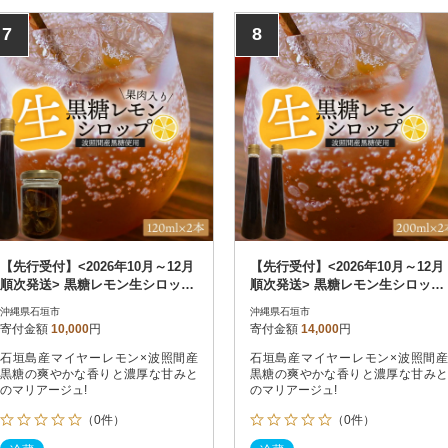
7
8
【先行受付】<2026年10月～12月
【先行受付】<2026年10月～12月
順次発送> 黒糖レモン生シロップ
順次発送> 黒糖レモン生シロップ
と果肉入りの120ml×各1本
200ml×2本
沖縄県石垣市
沖縄県石垣市
寄付金額
10,000
円
寄付金額
14,000
円
石垣島産マイヤーレモン×波照間産
石垣島産マイヤーレモン×波照間産
黒糖の爽やかな香りと濃厚な甘みと
黒糖の爽やかな香りと濃厚な甘みと
のマリアージュ!
のマリアージュ!
（0件）
（0件）