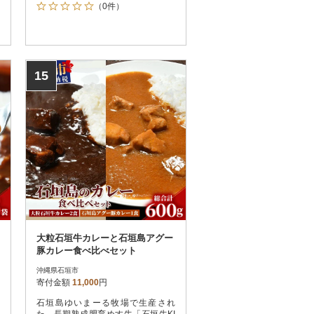
（0件）
15
大粒石垣牛カレーと石垣島アグー
豚カレー食べ比べセット
沖縄県石垣市
寄付金額
11,000
円
石垣島ゆいまーる牧場で生産され
た、長期熟成肥育めす牛「石垣牛KI