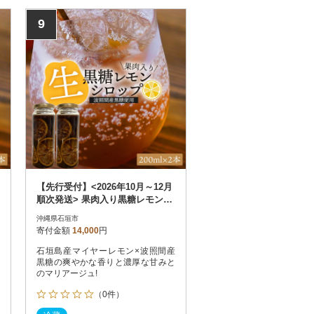
9
【先行受付】<2026年10月～12月
順次発送> 果肉入り黒糖レモン生
シロップ200ml×2本
沖縄県石垣市
寄付金額
14,000
円
石垣島産マイヤーレモン×波照間産
黒糖の爽やかな香りと濃厚な甘みと
のマリアージュ!
（0件）