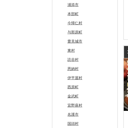
網走市
つがる市
平泉町
気仙沼市
大仙市
舟形町
本宮市
行方市
野木町
邑楽町
蓮田市
館山市
稲城市
三浦市
妙高市
南部町
東御市
郡上市
掛川市
東郷町
東員町
京都市
柏原市
南あわじ市
平群町
上富田町
高梁市
北島町
仁淀川町
大野城市
太良町
佐々町
南関町
姫島村
高千穂町
薩摩川内市
浦添市
浦河町
弘前市
洋野町
美里町
八郎潟町
最上町
柳津町
結城市
板倉町
川越市
大網白里市
世田谷区
大磯町
聖籠町
昭和町
中野市
白川村
伊豆の国市
犬山市
玉城町
舞鶴市
羽曳野市
洲本市
黒滝村
白浜町
勝央町
吉野川市
大月町
宗像市
平戸市
津奈木町
玖珠町
西都市
大崎町
本部町
広尾町
鰺ヶ沢町
大船渡市
松島町
真室川町
鮫川村
城里町
嬬恋村
宮代町
一宮町
日の出町
箱根町
刈羽村
甲府市
豊丘村
御嵩町
小山町
弥富市
和束町
大阪府（府庁）
猪名川町
御所市
由良町
倉敷市
三原村
水巻町
小国町
大分県（県庁）
西米良村
曽於市
今帰仁村
中札内村
むつ市
山田町
大和町
寒河江市
福島市
水戸市
草津町
吉見町
佐倉市
板橋区
横浜市
湯沢町
甲州市
売木村
海津市
森町
東海市
八幡市
吹田市
尼崎市
上牧町
すさみ町
矢掛町
香南市
岡垣町
人吉市
延岡市
鹿屋市
与那原町
滝川市
田舎館村
大槌町
大郷町
西川町
新地町
鉾田市
高崎市
東松山市
木更津市
渋谷区
茅ヶ崎市
新潟市
丹波山村
小諸市
関ケ原町
川根本町
新城市
京田辺市
河南町
加西市
明日香村
日高町
鏡野町
大豊町
豊前市
宇土市
串間市
宇検村
豊見城市
比布町
青森県（県庁）
南三陸町
高畠町
葛尾村
桜川市
群馬県（県庁）
入間市
茂原市
千代田区
川崎市
木曽町
七宗町
富士市
春日井市
向日市
和泉市
宝塚市
吉野町
有田川町
田野町
嘉麻市
荒尾市
五ヶ瀬町
天城町
東村
鶴居村
三沢市
仙台市
山形市
三島町
石岡市
大泉町
志木市
野田市
新宿区
厚木市
箕輪町
笠松町
御前崎市
瀬戸市
高槻市
淡路市
奈良市
印南町
高知市
筑後市
産山村
高原町
南種子町
読谷村
釧路市
西目屋村
大河原町
三川町
桑折町
茨城県（県庁）
長野原町
北本市
山武市
江東区
海老名市
駒ヶ根市
東白川村
東伊豆町
大府市
豊中市
丹波篠山市
大和郡山市
和歌山県（県庁）
東洋町
大木町
益城町
小林市
知名町
恩納村
苫前町
角田市
大江町
矢吹町
坂東市
中之条町
桶川市
鴨川市
青梅市
相模原市
王滝村
土岐市
西伊豆町
半田市
箕面市
香美町
野迫川村
みなべ町
越知町
直方市
御船町
高鍋町
与論町
伊平屋村
当別町
涌谷町
米沢市
国見町
小美玉市
加須市
印西市
国立市
座間市
千曲市
岐阜県（県庁）
清水町
あま市
太子町
芦屋市
葛城市
かつらぎ町
安芸市
遠賀町
山都町
美郷町
錦江町
西原町
占冠村
東松島市
檜枝岐村
日立市
三郷市
神崎町
品川区
二宮町
辰野町
下呂市
南伊豆町
岩倉市
岬町
神戸市
三宅町
田辺市
本山町
大任町
阿蘇市
諸塚村
霧島市
金武町
上士幌町
喜多方市
大子町
八潮市
船橋市
福生市
茅野市
多治見市
松崎町
小牧市
千早赤阪村
川西市
生駒市
北山村
土佐清水市
北九州市
合志市
都農町
鹿児島県（県庁）
宜野座村
平取町
南相馬市
鹿嶋市
越生町
千葉市
小平市
喬木村
垂井町
湖西市
愛西市
東大阪市
三田市
東吉野村
串本町
北川村
宇美町
美里町
阿久根市
名護市
七飯町
会津若松市
阿見町
さいたま市
白井市
文京区
阿智村
恵那市
磐田市
長久手市
摂津市
赤穂市
五條市
佐川町
小郡市
苓北町
日置市
国頭村