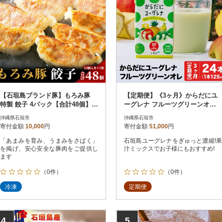
【石垣島ブランド豚】もろみ豚
【定期便】《3ヶ月》からだにユ
特製 餃子 4パック【合計48個】
ーグレナ フルーツグリーンオレ
【もろみで育てる自慢の豚肉】
YG-4-t03
沖縄県石垣市
沖縄県石垣市
寄付金額
10,000
円
寄付金額
51,000
円
「あまみを育み、うまみをさばく」
石垣島ユーグレナをぎゅっと濃縮!果
を掲げ、安心安全な豚肉をご提供し
汁ミックスでお子様にもおすすめ!
ます
（0件）
（0件）
冷凍
定期便
4
5