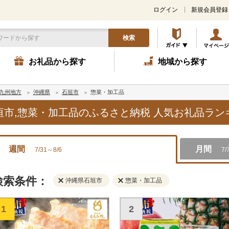
ログイン
新規会員登録
検索
お礼品から探す
地域から探す
九州地方
沖縄県
石垣市
惣菜・加工品
石垣市,惣菜・加工品のふるさと納税 人気お礼品ラ
週間
月間
7/31～8/6
7/
検索条件：
沖縄県石垣市
惣菜・加工品
1
2