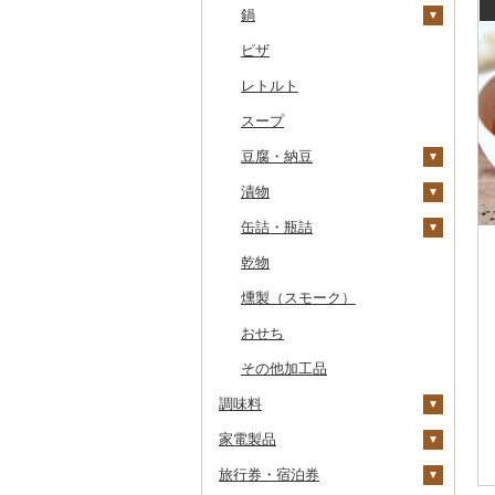
干物
すいか
きのこ
ウイスキー
その他飲料・ジュース
ゼリー
パスタ
鍋
常陸牛
その他鶏肉
しじみ
イワシ
タコ
海苔
あきたこまち
みかん
自然薯
その他日本酒
黒糖焼酎
白ワイン
ドリップ
静岡茶
みかんジュース（オレ
飲料
シュウマイ
カレー
ンジジュース）
その他魚介・加工品
キウイ
その他野菜
リキュール・洋酒
チョコレート
ひやむぎ
ピザ
上州牛
サザエ
カツオ
わかめ
ししゃも
ひとめぼれ
レモン
レンコン
しいたけ
その他焼酎
赤ワイン
足柄茶
茶葉・ティーバッグ
野菜ジュース
コロッケ
シチュー
肉
その他果汁飲料
柿（カキ）
甘酒
カステラ
そうめん
レトルト
飛騨牛
はまぐり
金目鯛
ひじき
その他干物
しらす・ちりめん
ミルキークィーン
不知火・デコポン
にんにく・生姜
松茸
山菜
シャンパン・スパーク
知覧茶
炭酸飲料
その他惣菜
魚
リングワイン
ドライフルーツ
ノンアルコール
アイス・ジェラート
その他麺
スープ
近江牛
その他貝
クエ
その他海苔・海藻
かまぼこ・練り製品
ななつぼし
せとか
その他根菜
その他きのこ
かぼちゃ
八女茶
豆乳
その他鍋
その他ワイン
その他果物
その他酒
その他洋菓子
豆腐・納豆
神戸牛・神戸ビーフ
くじら
その他魚介・加工品
その他米
文旦
干し柿
茄子
その他茶
その他飲料・ジュース
煎餅・おかき
漬物
但馬牛
サバ
まどんな
干し芋
びわ
レタス
豆腐
羊羹
缶詰・瓶詰
土佐あかうし
さんま
ポンカン
その他ドライフルーツ
ブルーベリー
その他野菜
納豆
梅干
饅頭
乾物
佐賀牛
鯛
その他柑橘
パイナップル
キムチ
肉
大福
燻製（スモーク）
長崎和牛
のどぐろ
栗
その他漬物
魚
その他和菓子
おせち
あか牛
ふぐ
その他果物
果物
その他加工品
宮崎牛
ブリ
ジャム
調味料
その他牛肉（精肉）
ほっけ
その他缶詰・瓶詰
家電製品
砂糖
その他鮮魚
旅行券・宿泊券
塩
季節・空調家電