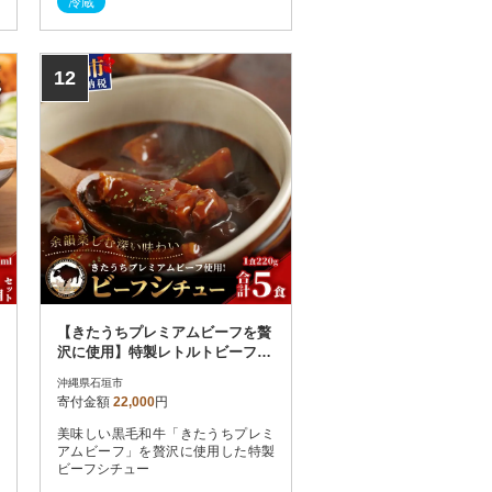
冷蔵
12
【きたうちプレミアムビーフを贅
沢に使用】特製レトルトビーフシ
チュー 5個【総重量1.1Kg】
沖縄県石垣市
寄付金額
22,000
円
美味しい黒毛和牛「きたうちプレミ
アムビーフ」を贅沢に使用した特製
ビーフシチュー