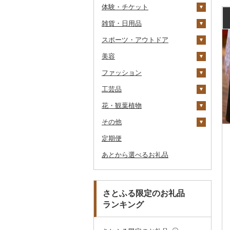
体験・チケット
醤油
キッチン家電
旅行券
雑貨・日用品
味噌
照明器具
宿泊券
PayPay商品券
JTBふるさと旅行クー
ポン（Eメール発行）
スポーツ・アウトドア
酢
パソコン・周辺機器
食事券
家具・インテリア
JTBふるさと旅行券
美容
だし
TV・オーディオ・カメラ
温泉・サウナ・スパ利用
寝具
ゴルフ
タンス
（紙券）
券
ファッション
食用油
美容・健康家電
タオル
釣り
スキンケア
机・テーブル
布団
ゴルフボール
その他旅行券
水族館
工芸品
はちみつ
カー用品
文房具・印鑑
サイクリング
シャンプー・リンス
鞄・バッグ
えごま油
椅子・チェア・ソファ
枕
泉州タオル
ゴルフクラブ
化粧水・乳液・美容液
動物園
花・観葉植物
ドレッシング
時計
食器
アウトドア・キャンプ
石鹸・ボディーソープ
洋服
織物
オリーブオイル
その他家具・インテリ
毛布
その他タオル
ボールペン
ゴルフウェア
洗顔
トートバッグ・ショル
釣り
ア
ダーバッグ
その他
その他調味料
その他家電
キッチン用品
その他スポーツ
入浴剤
和服
陶器・漆器
観葉植物・苗木
ごま油
タオルケット
ノート・ファイル
グラス・カップ
その他ゴルフ
その他スキンケア
女性・レディース
本場奄美大島紬
ダイビング
キャリーバッグ・スー
定期便
日用品
アロマ
靴・履物
その他装飾品・工芸品
花
地域サービス
その他食用油
みりん
その他寝具
印鑑
タンブラー
包丁
ウェア・ユニフォーム
男性・メンズ
その他織物
信楽焼
ツケース
スキーチケット・リフト
あとから選べるお礼品
楽器・器材
プロテイン
アクセサリー
盆栽・その他
その他
ケチャップ
その他文房具
箸
フライパン
洗剤
その他スポーツ
子供・ベビー
靴・シューズ
唐津焼
数珠
胡蝶蘭
券
その他鞄・バッグ
本・CD・DVD
その他美容
その他服飾小物
こしょう
スプーン・フォーク・
鍋
トイレットペーパー
その他洋服
スリッパ・下駄・草履
ペンダント・ネックレ
備前焼
工芸品
造花・プリザーブドフ
ゴルフプレー券
ナイフ
ス
ラワー
おもちゃ・ぬいぐるみ
その他調味料
まな板
ティッシュ
その他靴・履物
財布
美濃焼
播州そろばん
花火大会チケット
GDOふるさとゴルフ
さとふる限定のお礼品
皿・椀
ピアス・イヤリング
その他花
プレークーポン
ランキング
ご当地キャラクター
土鍋
その他日用品
ショール・ストール
村上木彫堆朱
美濃和紙
カタログギフト
弁当箱
真珠・パール
その他のゴルフプレー
ベビー用品
その他キッチン用品
ネクタイ・ベルト
その他陶器・漆器
民芸品
その他体験・チケット
券
その他食器
その他アクセサリー