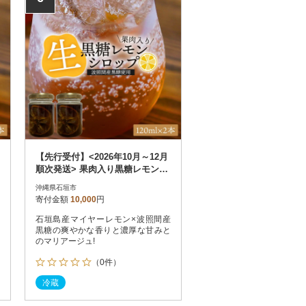
【先行受付】<2026年10月～12月
順次発送> 果肉入り黒糖レモン生
シロップ120ml×2本
沖縄県石垣市
寄付金額
10,000
円
石垣島産マイヤーレモン×波照間産
黒糖の爽やかな香りと濃厚な甘みと
のマリアージュ!
（0件）
冷蔵