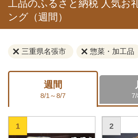
工品のふるさと納税 人気お
ング（週間）
三重県名張市
惣菜・加工品
週間
8/1～8/7
7
1
2