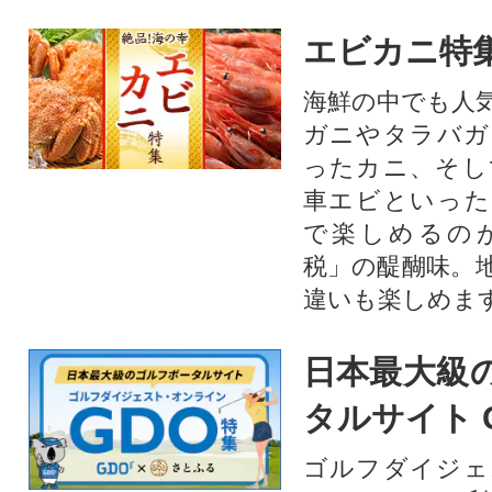
エビカニ特
海鮮の中でも人
ガニやタラバガ
ったカニ、そし
車エビといった
で楽しめるの
税」の醍醐味。
違いも楽しめま
日本最大級
タルサイト 
ゴルフダイジェ