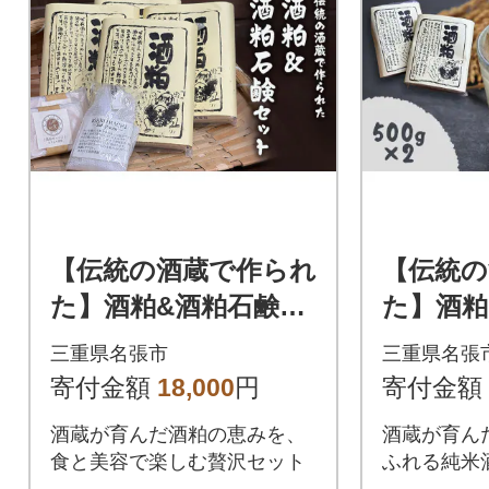
【伝統の酒蔵で作られ
【伝統の
た】酒粕&酒粕石鹸セ
た】酒粕セ
ット[53941053]
1054]
三重県名張市
三重県名張
寄付金額
18,000
円
寄付金額
酒蔵が育んだ酒粕の恵みを、
酒蔵が育ん
食と美容で楽しむ贅沢セット
ふれる純米