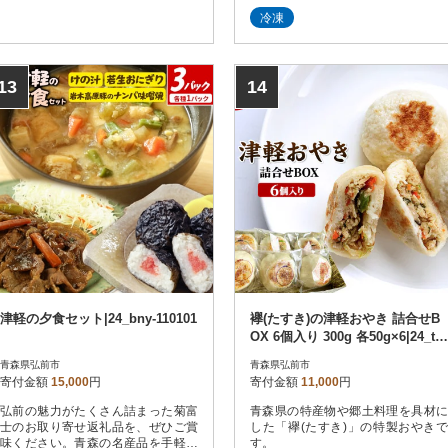
さいの目に細かく刻んだ野菜や山
冷凍
菜、豆腐などをだしと一緒に大鍋で
煮込んだ味噌仕立ての汁物で津軽地
方に伝わる郷土料理です。具材が野
菜のみで、胃に優しく食べやすいの
13
14
で朝の食事にぴったりな健康的な料
理です。
津軽の夕食セット|24_bny-110101
襷(たすき)の津軽おやき 詰合せB
OX 6個入り 300g 各50g×6|24_ts
k-010101
青森県弘前市
青森県弘前市
寄付金額
15,000
円
寄付金額
11,000
円
弘前の魅力がたくさん詰まった菊富
青森県の特産物や郷土料理を具材に
士のお取り寄せ返礼品を、ぜひご賞
した「襷(たすき)」の特製おやきで
味ください。青森の名産品を手軽に
す。