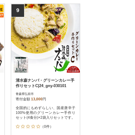
9
清水森ナンバ・グリーンカレー手
作りセットC|24_gny-030101
青森県弘前市
寄付金額
13,000
円
全国的にもめずらしい、国産唐辛子
100%使用のグリーンカレー手作り
セット(4食分)×2袋入りセットです。
（0件）