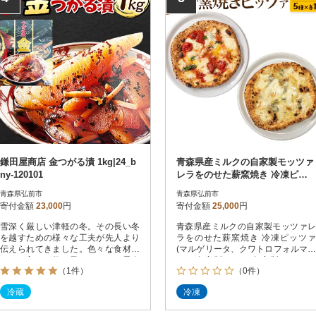
鎌田屋商店 金つがる漬 1kg|24_b
青森県産ミルクの自家製モッツァ
ny-120101
レラをのせた薪窯焼き 冷凍ピッ
ツァ 5種|24_pzm-070501
青森県弘前市
青森県弘前市
寄付金額
23,000
円
寄付金額
25,000
円
雪深く厳しい津軽の冬。その長い冬
青森県産ミルクの自家製モッツァレ
を越すための様々な工夫が先人より
ラをのせた薪窯焼き 冷凍ピッツァ
伝えられてきました。色々な食材を
(マルゲリータ、クワトロフォルマッ
カメに入れ、数の子やスルメや昆布
ジ、自家製ハム、自家製ソーセー
（1件）
（0件）
などを加えて醤油を注ぎ漬けてお
ジ、自家製スモークサーモン 各1枚)
き、数日してからおかずとして食す
計5枚
冷蔵
冷凍
る。金つがる漬もまた、こうした素
朴で伝統的な古来からの智恵を基