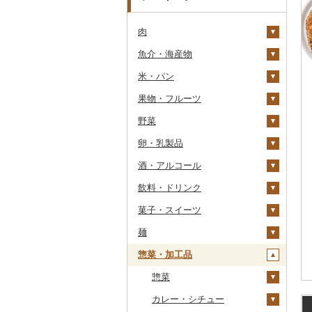
肉
魚介・海産物
牛肉（精肉）
米・パン
牛肉（加工品）
カニ
ステーキ
果物・フルーツ
豚肉（精肉）
エビ
米
すき焼き
ハンバーグ
ズワイガニ
野菜
豚肉（加工品）
いくら
雑穀
ぶどう・マスカット
しゃぶしゃぶ
もつ鍋
ステーキ
タラバガニ
甘エビ
精米
卵・乳製品
鶏肉
うに
餅
いちご
いも
焼肉
ローストビーフ
すき焼き
ハンバーグ
毛ガニ
ボタンエビ
無洗米
巨峰
酒・アルコール
鹿肉
明太子・たらこ
その他穀物加工品
りんご
トマト
卵
牛タン
ビーフジャーキー
しゃぶしゃぶ
もつ鍋
鶏肉（精肉）
かにしゃぶ
伊勢海老
玄米
ナガノパープル
じゃがいも
飲料・ドリンク
馬肉
その他魚卵
パン
もも
玉ねぎ
チーズ
ビール・発泡酒
和牛
その他牛肉（加工品）
焼肉
ハム
ハム・ソーセージ
その他カニ
その他エビ
明太子
金芽米
ピオーネ
さつまいも
フルーツトマト
菓子・スイーツ
羊肉・ラム肉（ジンギス
貝
メロン
ねぎ
ヨーグルト
日本酒
水・ミネラルウォーター
黒毛和牛
アグー豚
ソーセージ・ウインナ
唐揚げ
たらこ
数の子
ゆめぴりか
デラウェア
その他いも
ミニトマト
ビール
カン）
ー
麺
うなぎ
さくらんぼ
とうもろこし
牛乳
焼酎
コーヒー・コーヒー豆
ケーキ
白老牛
その他豚肉（精肉）
中津からあげ
からすみ
帆立（ホタテ）
つや姫
シャインマスカット
その他トマト
発泡酒
純米大吟醸
鴨肉
ベーコン・サラミ
惣菜・加工品
鮮魚
梨
根菜
バター
梅酒
茶
クッキー
ラーメン
仙台牛
水炊き
キャビア
鮑（アワビ）
コシヒカリ
その他ぶどう・マスカ
地ビール・クラフトビ
純米吟醸
芋焼酎
飲料
猪肉
その他豚肉（加工品）
ット
ール
イカ・タコ
マンゴー
アスパラガス
その他乳製品
泡盛
果汁飲料
焼き菓子
うどん
惣菜
米沢牛
地鶏
その他魚卵
牡蠣（カキ）
鮭・サーモン
はえぬき
和梨
人参
大吟醸
麦焼酎
コーヒー豆
飲料
その他肉・加工品
海苔・海藻
みかん・柑橘
豆
ワイン
紅茶
プリン
そば
カレー・シチュー
山形牛
赤鶏さつま
あさり
マグロ
イカ
さがびより
洋梨・ラフランス
大根
吟醸
米焼酎
粉
茶葉・ティーバッグ
りんごジュース
餃子