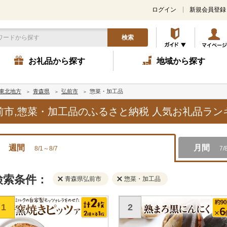
ログイン
新規会員登録
検索
お礼品から探す
地域から探す
東北地方
青森県
弘前市
惣菜・加工品
弘前市,惣菜・加工品のふるさと納税 人気お礼品ラ
週間
月間
8/1～8/7
7/
検索条件：
青森県弘前市
惣菜・加工品
1
2