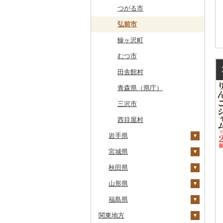
網走市
つがる市
浦河町
弘前市
広尾町
鰺ヶ沢町
中札内村
むつ市
滝川市
田舎館村
比布町
青森県（県庁）
鶴居村
三沢市
釧路市
西目屋村
苫前町
岩手県
当別町
宮城県
宮古市
占冠村
秋田県
軽米町
柴田町
上士幌町
山形県
岩手町
色麻町
大潟村
平取町
福島県
矢巾町
丸森町
横手市
村山市
関東地方
七飯町
釜石市
大衡村
能代市
尾花沢市
天栄村