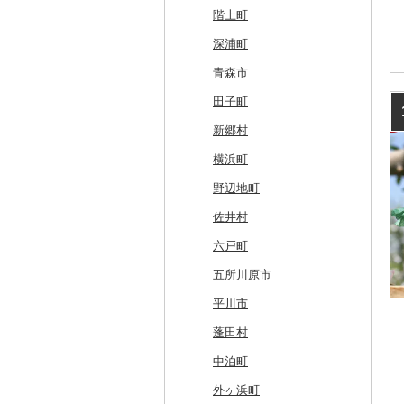
釧路町
階上町
名寄市
深浦町
美唄市
青森市
厚岸町
田子町
南富良野町
新郷村
上富良野町
横浜町
和寒町
野辺地町
紋別市
佐井村
乙部町
六戸町
根室市
五所川原市
三笠市
平川市
東川町
蓬田村
厚真町
中泊町
奥尻町
外ヶ浜町