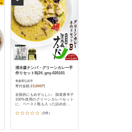
清水森ナンバ・グリーンカレー手
作りセットB|24_gny-020101
青森県弘前市
寄付金額
23,000
円
全国的にもめずらしい、国産唐辛子
100%使用のグリーンカレーセット
に、ペースト瓶も入った詰め合わせ
です。
（0件）