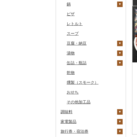
干物
すいか
きのこ
ウイスキー
その他飲料・ジュース
ゼリー
パスタ
鍋
常陸牛
その他鶏肉
しじみ
イワシ
タコ
海苔
あきたこまち
みかん
自然薯
その他日本酒
黒糖焼酎
白ワイン
ドリップ
静岡茶
みかんジュース（オレ
飲料
シュウマイ
カレー
ンジジュース）
その他魚介・加工品
キウイ
その他野菜
リキュール・洋酒
チョコレート
ひやむぎ
ピザ
上州牛
サザエ
カツオ
わかめ
ししゃも
ひとめぼれ
レモン
レンコン
しいたけ
その他焼酎
赤ワイン
足柄茶
茶葉・ティーバッグ
野菜ジュース
コロッケ
シチュー
肉
その他果汁飲料
柿（カキ）
甘酒
カステラ
そうめん
レトルト
飛騨牛
はまぐり
金目鯛
ひじき
その他干物
しらす・ちりめん
ミルキークィーン
不知火・デコポン
にんにく・生姜
松茸
山菜
シャンパン・スパーク
知覧茶
炭酸飲料
その他惣菜
魚
リングワイン
ドライフルーツ
ノンアルコール
アイス・ジェラート
その他麺
スープ
近江牛
その他貝
クエ
その他海苔・海藻
かまぼこ・練り製品
ななつぼし
せとか
その他根菜
その他きのこ
かぼちゃ
八女茶
豆乳
その他鍋
その他ワイン
その他果物
その他酒
その他洋菓子
豆腐・納豆
神戸牛・神戸ビーフ
くじら
その他魚介・加工品
その他米
文旦
干し柿
茄子
その他茶
その他飲料・ジュース
煎餅・おかき
漬物
但馬牛
サバ
まどんな
干し芋
びわ
レタス
豆腐
羊羹
缶詰・瓶詰
土佐あかうし
さんま
ポンカン
その他ドライフルーツ
ブルーベリー
その他野菜
納豆
梅干
饅頭
乾物
佐賀牛
鯛
その他柑橘
パイナップル
キムチ
肉
大福
燻製（スモーク）
長崎和牛
のどぐろ
栗
その他漬物
魚
その他和菓子
おせち
あか牛
ふぐ
その他果物
果物
その他加工品
宮崎牛
ブリ
ジャム
調味料
その他牛肉（精肉）
ほっけ
その他缶詰・瓶詰
家電製品
砂糖
その他鮮魚
旅行券・宿泊券
塩
季節・空調家電