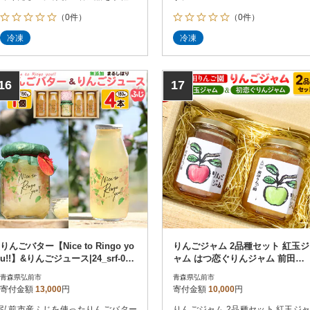
食べれる夕食セットです。・けの汁
（0件）
（0件）
さいの目に細かく刻んだ野菜や山
菜、豆腐などをだしと一緒に大鍋で
冷凍
冷凍
煮込んだ味噌仕立ての汁物で津軽地
方に伝わる郷土料理です。具材が野
菜のみで、胃に優しく食べやすいの
で朝の食事にぴったりな健康的な料
16
17
理です。
りんごバター【Nice to Ringo yo
りんごジャム 2品種セット 紅玉ジ
u!!】&りんごジュース|24_srf-020
ャム はつ恋ぐりんジャム 前田り
101
んご園|24_mre-020201
青森県弘前市
青森県弘前市
寄付金額
13,000
円
寄付金額
10,000
円
弘前市産ふじを使ったりんごバター
りんごジャム 2品種セット 紅玉ジャ