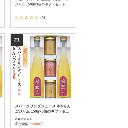
ジャム 150g×3個のギフトセット
（0件）
21
スパークリングジュース 本&りん
ごジャム 150g×3個のギフトセッ
ト|24_mrh-100101
青森県弘前市
寄付金額
23,000
円