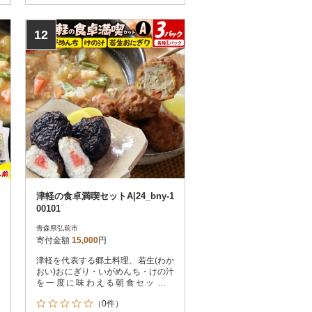
12
津軽の食卓満喫セットA|24_bny-1
00101
青森県弘前市
寄付金額
15,000
円
津軽を代表する郷土料理、若生(わか
おい)おにぎり・いがめんち・けの汁
を一度に味わえる朝食セットで
す。・若生昆布の巻おにぎり「若生
（0件）
昆布」とは、かつて外ヶ浜町から金