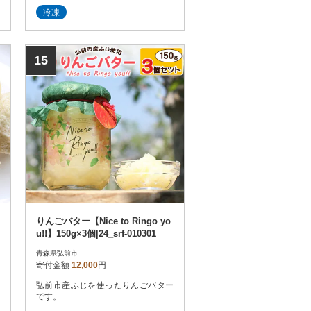
木町(現・五所川原市)へ行商に来て
冷凍
いた商人たちがもたらした、津軽半
島沿岸で冬場に昆布を収穫して干し
た薄く柔らかい1年ものの若い昆布
のことです。
15
りんごバター【Nice to Ringo yo
u!!】150g×3個|24_srf-010301
青森県弘前市
寄付金額
12,000
円
弘前市産ふじを使ったりんごバター
です。