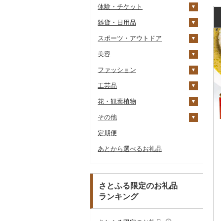
体験・チケット
醤油
キッチン家電
旅行券
雑貨・日用品
味噌
照明器具
宿泊券
PayPay商品券
JTBふるさと旅行クー
ポン（Eメール発行）
スポーツ・アウトドア
酢
パソコン・周辺機器
食事券
家具・インテリア
JTBふるさと旅行券
美容
だし
TV・オーディオ・カメラ
温泉・サウナ・スパ利用
寝具
ゴルフ
タンス
（紙券）
券
ファッション
食用油
美容・健康家電
タオル
釣り
スキンケア
机・テーブル
布団
ゴルフボール
その他旅行券
水族館
工芸品
はちみつ
カー用品
文房具・印鑑
サイクリング
シャンプー・リンス
鞄・バッグ
えごま油
椅子・チェア・ソファ
枕
泉州タオル
ゴルフクラブ
化粧水・乳液・美容液
動物園
花・観葉植物
ドレッシング
時計
食器
アウトドア・キャンプ
石鹸・ボディーソープ
洋服
織物
オリーブオイル
その他家具・インテリ
毛布
その他タオル
ボールペン
ゴルフウェア
洗顔
トートバッグ・ショル
釣り
ア
ダーバッグ
その他
その他調味料
その他家電
キッチン用品
その他スポーツ
入浴剤
和服
陶器・漆器
観葉植物・苗木
ごま油
タオルケット
ノート・ファイル
グラス・カップ
その他ゴルフ
その他スキンケア
女性・レディース
本場奄美大島紬
ダイビング
キャリーバッグ・スー
定期便
日用品
アロマ
靴・履物
その他装飾品・工芸品
花
地域サービス
その他食用油
みりん
その他寝具
印鑑
タンブラー
包丁
ウェア・ユニフォーム
男性・メンズ
その他織物
信楽焼
ツケース
スキーチケット・リフト
あとから選べるお礼品
楽器・器材
プロテイン
アクセサリー
盆栽・その他
その他
ケチャップ
その他文房具
箸
フライパン
洗剤
その他スポーツ
子供・ベビー
靴・シューズ
唐津焼
数珠
胡蝶蘭
券
その他鞄・バッグ
本・CD・DVD
その他美容
その他服飾小物
こしょう
スプーン・フォーク・
鍋
トイレットペーパー
その他洋服
スリッパ・下駄・草履
ペンダント・ネックレ
備前焼
工芸品
造花・プリザーブドフ
ゴルフプレー券
ナイフ
ス
ラワー
おもちゃ・ぬいぐるみ
その他調味料
まな板
ティッシュ
その他靴・履物
財布
美濃焼
播州そろばん
花火大会チケット
GDOふるさとゴルフ
さとふる限定のお礼品
皿・椀
ピアス・イヤリング
その他花
プレークーポン
ランキング
ご当地キャラクター
土鍋
その他日用品
ショール・ストール
村上木彫堆朱
美濃和紙
カタログギフト
弁当箱
真珠・パール
その他のゴルフプレー
ベビー用品
その他キッチン用品
ネクタイ・ベルト
その他陶器・漆器
民芸品
その他体験・チケット
券
その他食器
その他アクセサリー