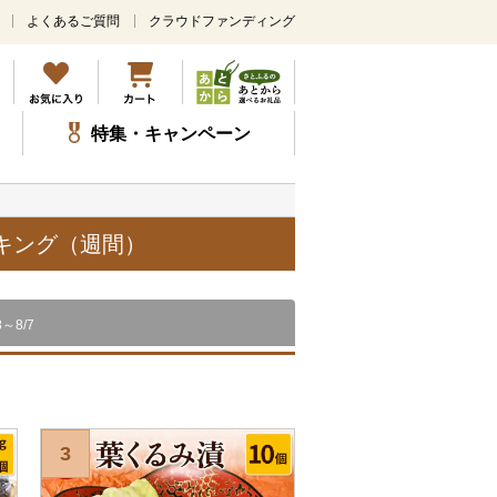
よくあるご質問
クラウドファンディング
メ
イ
ン
コ
ン
特集・キャンペーン
テ
ン
ツ
に
ス
ンキング（週間）
キ
ッ
プ
8～8/7
3