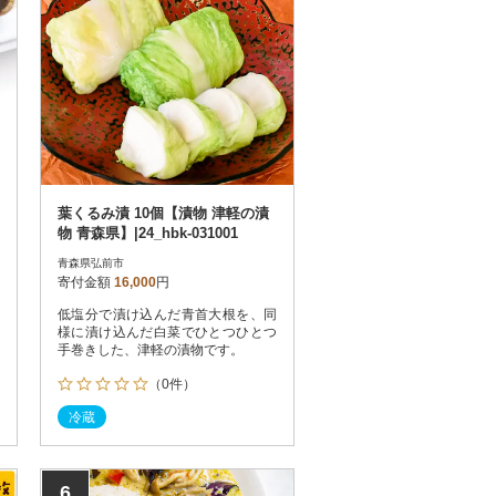
葉くるみ漬 10個【漬物 津軽の漬
物 青森県】|24_hbk-031001
青森県弘前市
寄付金額
16,000
円
低塩分で漬け込んだ青首大根を、同
様に漬け込んだ白菜でひとつひとつ
手巻きした、津軽の漬物です。
（0件）
冷蔵
6