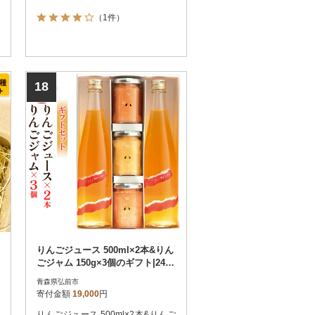
（1件）
18
りんごジュース 500ml×2本&りん
ごジャム 150g×3個のギフト|24_
mrh-070101
青森県弘前市
寄付金額
19,000
円
りんごジュース 500ml×2本&りんご