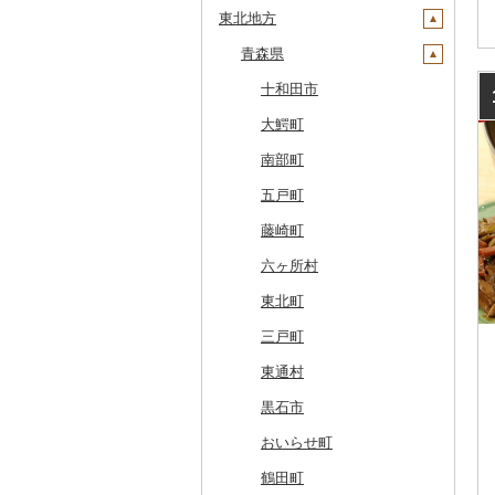
東北地方
安平町
八雲町
青森県
鹿部町
十和田市
江差町
大鰐町
白老町
南部町
せたな町
五戸町
旭川市
藤崎町
森町
六ヶ所村
稚内市
東北町
標津町
三戸町
清里町
東通村
北斗市
黒石市
留萌市
おいらせ町
白糠町
鶴田町