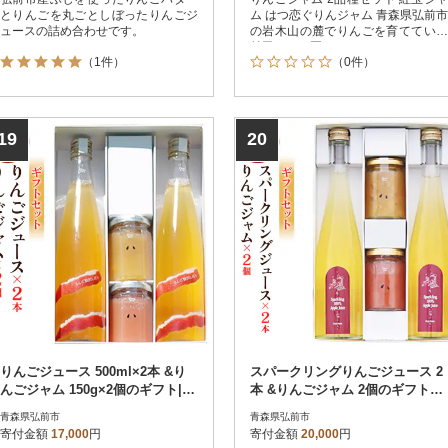
とりんごを丸ごとしぼったりんごジ
ム はつ恋ぐりんジャム 青森県弘前市
ュースの詰め合わせです。
の岩木山の麓でりんごを育てている
前田りんご園。
（1件）
（0件）
19
20
りんごジュース 500ml×2本 &り
スパークリングりんごジュース 2
んごジャム 150g×2個のギフト|24
本 &りんごジャム 2個のギフトセ
_mrh-080101
ット|24_mrh-090101
青森県弘前市
青森県弘前市
寄付金額
17,000
円
寄付金額
20,000
円