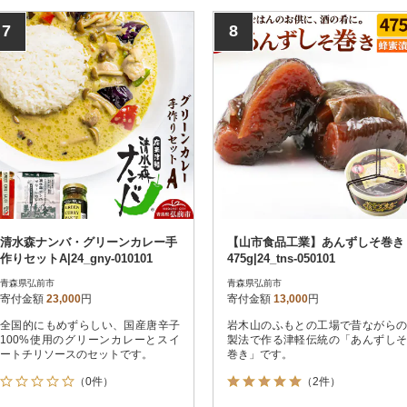
に、鎌田屋商店独自の製法を加味し
て生み出されたものです。
7
8
清水森ナンバ・グリーンカレー手
【山市食品工業】あんずしそ巻き
作りセットA|24_gny-010101
475g|24_tns-050101
青森県弘前市
青森県弘前市
寄付金額
23,000
円
寄付金額
13,000
円
全国的にもめずらしい、国産唐辛子
岩木山のふもとの工場で昔ながらの
100%使用のグリーンカレーとスイ
製法で作る津軽伝統の「あんずしそ
ートチリソースのセットです。
巻き」です。
（0件）
（2件）