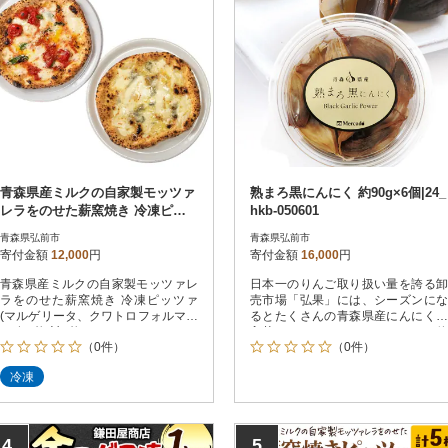
青森県産ミルクの自家製モッツァ
熟まろ黒にんにく 約90g×6個|24_
レラをのせた薪窯焼き 冷凍ピッ
hkb-050601
ツァ 2種|24_pzm-070201
青森県弘前市
青森県弘前市
寄付金額
12,000
円
寄付金額
16,000
円
青森県産ミルクの自家製モッツァレ
日本一のりんご取り扱い量を誇る卸
ラをのせた薪窯焼き 冷凍ピッツァ
売市場「弘果」には、シーズンにな
(マルゲリータ、クワトロフォルマッ
るとたくさんの青森県産にんにくが
ジ 各1枚)計2枚
入荷してきます。そのにんにくを使
（0件）
（0件）
い自社製造した「熟まろ黒にんに
く」をお届けします。
冷凍
4
5