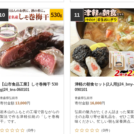
10
11
【山市食品工業】しそ巻梅干 530
津軽の朝食セット(2人用)|24_bny-
g|24_tns-060101
090101
青森県弘前市
青森県弘前市
寄付金額
13,000
円
寄付金額
16,000
円
岩木山のふもとの工場で昔ながらの
弘前の魅力がたくさん詰まった菊富
製法で作る津軽伝統の「しそ巻梅
士のお取り寄せ返礼品を、ぜひご賞
干」です。
味ください。忙しい朝も栄養満点の
けの汁と若生(わかおい)おにぎりを
（0件）
（0件）
手軽に食せるセットです。・けの汁