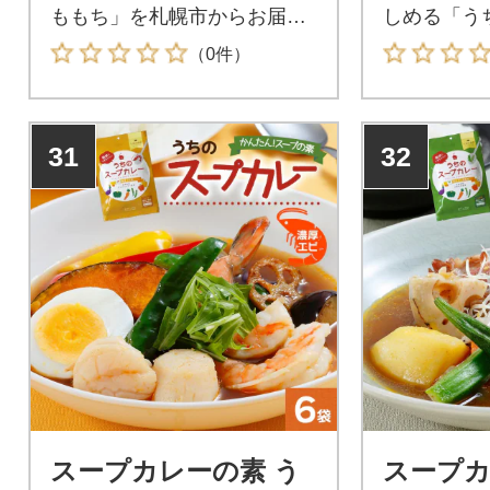
ももち」を札幌市からお届け!
しめる「う
北海道産のじゃがいもを100%
あっさりト
（0件）
使用した、キャンプで食べる
札幌市から
いももちです。1食ごとの個包
「北海道の
装になっており、食べやすく
国のご家庭
31
32
アウトドアにピッタリ。コン
な想いから
パクトサイズなので、持ち運
ンドピーの
びも楽々です。うれし懐かし
素。お好み
い味わいのいももち。砂糖醤
ープカレー
油のタレは香ばしく、一口食
けの簡単調
べれば甘じょっぱい風味がお
スープカレ
口に広がります。
スープカレーの素 う
スープカ