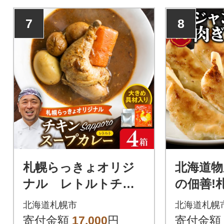
上がりいただけます。
上がりいた
7
8
札幌らっきょオリジ
北海道物
ナル レトルトチキ
の佃善!
ン スープカレー(560g
肉ぎょう
北海道札幌市
北海道札幌
×4個セット)_hs145-0
4袋セット_
寄付金額
17,000
円
寄付金額