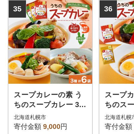
ーを全国のご家庭に届けた
プカレーを
35
36
い!」そんな想いから生まれ
けたい!」
た、ピーアンドピーのスープ
れた、ピー
カレーの素。お好みの具材を
プカレーの
炒めてスープカレーの素と合
を炒めてス
わせるだけの簡単調理で自宅
合わせるだ
で手軽にスープカレーが作れ
宅で手軽に
ちゃう!
れちゃう!
スープカレーの素 う
スープカ
ちのスープカレー 3種
ちのスー
セット 計6袋_hs299-0
セットA 
北海道札幌市
北海道札幌
41
-042
寄付金額
9,000
円
寄付金額