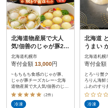
す。8食セットが登場しまし
た。
北海道物産展で大人
北海道 
気!佃善のじゃが豚2
うまい 
種・焼き小籠包セット
2袋 計16個 鱗幸食品_
北海道札幌市
北海道札幌
(計4箱セット)_hs030-
hs289-0
寄付金額
13,000
円
寄付金額
003
~もちもち食感のじゃが豚、
とろ~り蟹
じゃが豚チーズカレー~北海
ろりん海鮮
道物産展で大人気!佃善のじゃ
ふわのすり
が豚12個入り(スープ付)×2
な蟹ソース
（2件）
箱・じゃが豚チーズカレー12
リジナル海
冷凍
冷凍
個入り(スープ付)×1箱・焼き
すり身には