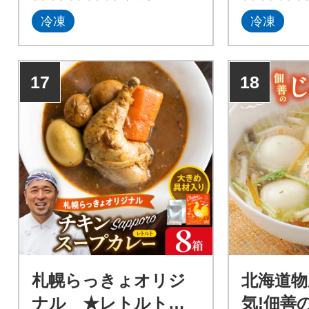
詰めて、独自のたれで煮た
てあります
冷凍
冷凍
後、液体の急速冷凍機(凍眠)
は袋から取
の圧倒的な凍結スピードによ
で温めるだ
り氷結晶の膨張を抑えまし
上がりいた
た。細胞をほとんど破壊せず
17
18
に品質を保っておりますの
で、湯煎調理で出来立てのよ
うな美味しいいかめしをお召
し上がりいただけます。
札幌らっきょオリジ
北海道物
ナル ★レトルトチ
気!佃善