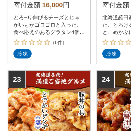
食品_hs2
寄付金額
16,000
円
寄付金額
とろ~り伸びるチーズとじゃ
北海道羅臼
がいもがゴロゴロと入った、
た、とろけ
食べ応えのあるグラタン4個セ
と、めかぶ
ットです!越冬させて甘みを蓄
イヤ・山芋
（0件）
えた北海道産じゃがいも「イ
ば野菜』を
冷凍
冷凍
ンカのめざめ」は、甘みが強
と3種のね
く、ホクホクとなめらかな食
です。【鮭
感が特徴です。その他「アス
とろ状にして
パラ」や「ベーコン」といっ
を使用し、
23
24
た具材が、北海道豊富町の濃
けに仕上げ
厚な牛乳で作ったホワイトソ
と3種のね
ースの中に入っており、チー
ば食材を合
ズと絡めながら食べると病み
種のねばっ
つきになります。おうちでプ
チ贅沢しませんか?