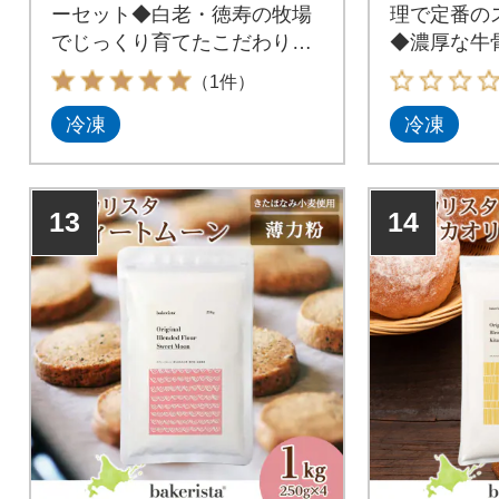
ーセット◆白老・徳寿の牧場
理で定番の
でじっくり育てたこだわり和
◆濃厚な牛
牛のオリジナルライスバーガ
辛さでクセ
（1件）
ー◆お米のバーガーなので腹
牛ブランド
冷凍
冷凍
持ちしっかり。焼肉とお米の
牛の牛すじ
ハーモニーをお手軽に味わえ
ーゲンが染
ます
プをお楽し
13
14