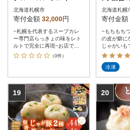
キン スープカレー(56
個入り(
北海道札幌市
北海道札幌
0g×8個セット)_hs145
セット 計4
寄付金額
32,000
円
寄付金額
-040
002
~札幌を代表するスープカレ
~もちもち
ー専門店らっきょの味をレト
の皮が癖に
ルトで完全に再現~お店でも
じゃがいも
一番人気の“チキンスープカレ
作った、も
（0件）
ー”を「限りなくお店に近い状
皮で野菜と
冷凍
態でレトルトパックにした
み込んだ製
い!!」その想いがチキンレッグ
ープはもち
1本丸ごと入れる事に挑戦し、
んの具材に
幾度の試作を繰り返し、完成
19
20
された店主自慢の一品です。
チキンレッグ・じゃがいも・
人参・ゆで玉子とレトルトと
は思えないほど具材がたくさ
んで大満足のボリュームで