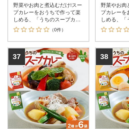
野菜やお肉と煮込むだけ!スー
野菜やお肉
プカレーをおうちで作って楽
プカレーを
しめる、「うちのスープカレ
しめる、「
ー 3種セット」を北海道札幌
ー 2種セ
（0件）
市からお届けします。「北海
市からお届
道のスープカレーを全国のご
道のスープ
家庭に届けたい!」そんな想い
家庭に届け
37
38
から生まれた、ピーアンドピ
から生まれ
ーのスープカレーの素。お好
ーのスープ
みの具材を炒めてスープカレ
みの具材を
ーの素と合わせるだけの簡単
ーの素と合
調理で自宅で手軽にスープカ
調理で自宅
レーが作れちゃう♪
レーが作れ