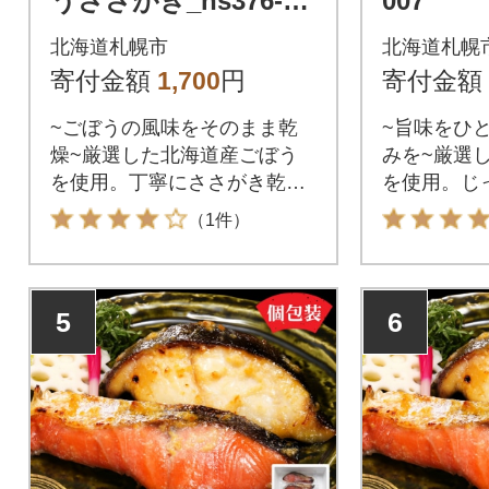
うささがき_hs376-00
007
2
北海道札幌市
北海道札幌
寄付金額
1,700
円
寄付金額
~ごぼうの風味をそのまま乾
~旨味をひ
燥~厳選した北海道産ごぼう
みを~厳選
を使用。丁寧にささがき乾燥
を使用。じ
しました。単にスライスする
ウダーにし
（1件）
のではなく斜めに削ぐように
るだけで昆
切るため、厚みといびつさが
コクを瞬時
出てシャキシャキとした歯ざ
食物繊維や
5
6
わりが残ります。炊き込みご
摂取でき健
飯やきんぴら、煮物など簡単
万能調味料
に幅広く使えます。戻さず料
物、味噌汁
理に使えるため、防災用の備
など幅広く
蓄品にも。