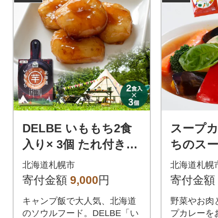
スパラ、ベーコンなどを使
を、ぜひご
用。「インカの目覚め」は、
ゃんかぼち
越冬させることにより甘みが
りチーズグ
強く、ホクホクとなめらかな
食感の品種です。
DELBE いももち2食
スープカ
入り× 3個 たれ付き
ちのスー
いももち いも _hs299
マト味 2
北海道札幌市
北海道札幌
-001
299-036
寄付金額
9,000
円
寄付金額
キャンプ飯で大人気、北海道
野菜やお肉
のソウルフード。DELBE「い
プカレーを