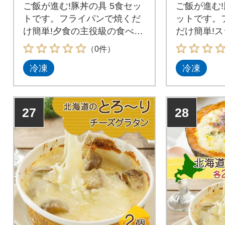
ご飯が進む!豚丼の具 5食セッ
ご飯が進む!
トです。フライパンで焼くだ
ットです。
け簡単!夕食の主役級の食べ応
だけ簡単!
えです。スライスした豚バラ
肉を、調味
（0件）
肉を、調味ダレに漬け込みま
した。濃い
冷凍
冷凍
した。濃いめの味付けがやみ
つきになる
つきになる、ご飯が進む一品
です。バラ
です。解凍後、フライパンで
わりの部位
じっくり加熱してからお召し
層になって
27
28
上がりください。1人前ずつの
フライパン
真空パック冷凍食品ですの
てからお召
で、食べる分だけ解凍し、残
い。1人前
りはストックしておくことが
凍食品です
できます。
け解凍し、
ておくこと