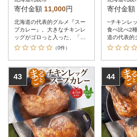
9-030
299-032
寄付金額
11,000
円
寄付金額
北海道の代表的グルメ『スー
~チキンレ
プカレー』。大きなチキンレ
食べ比べ2種
ッグがゴロっと入った、「ま
道の代表的
るごとチキンレッグ入りスー
レー』。大
（0件）
プカレー3種セット」を北海道
がゴロっと
札幌市からお届けします。チ
とチキンレ
キンレッグをまるっと1本トッ
レー2種セ
43
44
ピングした、贅沢なスープカ
市からお届
レー。とろけるように柔らか
レッグをま
く煮込まれたお肉は、口の中
グした、贅
でホロホロとほぐれ、食べる
ー。とろけ
たびに幸福な気持ちに包まれ
煮込まれた
ます。バラエティ豊かな3種の
ホロホロと
本格派スープカレーを、ご自
びに幸福な
宅でぜひお楽しみください!
す。