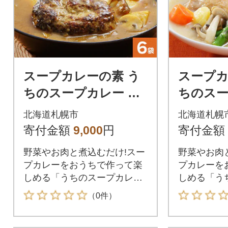
スープカレーの素 う
スープカ
ちのスープカレー プ
ちのスー
レミアム リッチバタ
レミア
北海道札幌市
北海道札幌
ー味 2人前×6袋_hs29
リーミー
寄付金額
9,000
円
寄付金額
9-039
_hs299-
野菜やお肉と煮込むだけ!スー
野菜やお肉
プカレーをおうちで作って楽
プカレーを
しめる「うちのスープカレー
しめる「う
プレミアム リッチバター味」
プレミアム
（0件）
を北海道札幌市からお届けし
ー味」を北
ます。「北海道のスープカレ
届けします