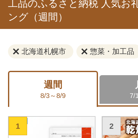
工品のふるさと納税 人気お
ング（週間）
北海道札幌市
惣菜・加工品
週間
8/3～8/9
7/
1
2