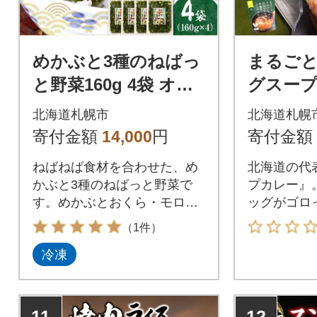
めかぶと3種のねばっ
まるごと
と野菜160g 4袋 オク
グスープ
ラ 山芋 札幌市 栄興食
ット 計1
北海道札幌市
北海道札幌
品_hs289-020
99-031
寄付金額
14,000
円
寄付金額
ねばねば食材を合わせた、め
北海道の代
かぶと3種のねばっと野菜で
プカレー』
す。めかぶとおくら・モロヘ
ッグがゴロ
イヤ・山芋といった、栄養価
るごとチキ
（1件）
の高い『ねばねば食材』を組
プカレー3
冷凍
み合わせ、醤油ベースで味付
札幌市から
けしました。しその風味が食
キンレッグ
欲を引き立て、さっぱりとお
ピングした
召し上がりいただけます。
レー。とろ
11
12