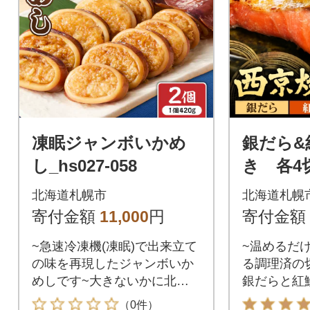
るゆたか並
ないマイル
です。
凍眠ジャンボいかめ
銀だら&
し_hs027-058
き 各4切_
北海道札幌市
北海道札幌
寄付金額
11,000
円
寄付金額
~急速冷凍機(凍眠)で出来立て
~温めるだ
の味を再現したジャンボいか
る調理済の
めしです~大きないかに北海
銀だらと紅
道産のもち米とゆめぴりかを
噌に漬け込
（0件）