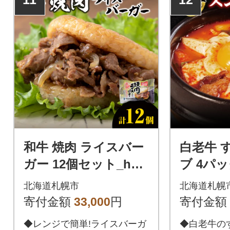
く煮込まれ
でホロホロ
たびに幸福
ます。バラ
本格派スー
宅でぜひお
和牛 焼肉 ライスバー
白老牛 
ガー 12個セット_hs0
ブ 4パ
17-305
hs017-3
北海道札幌市
北海道札幌
寄付金額
33,000
円
寄付金額
◆レンジで簡単!ライスバーガ
◆白老牛の