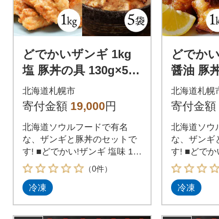
どでかいザンギ 1kg
どでかい
塩 豚丼の具 130g×5袋
醤油 豚丼
_hs289-031
袋_hs289
北海道札幌市
北海道札幌
寄付金額
19,000
円
寄付金額
北海道ソウルフードで有名
北海道ソウ
な、ザンギと豚丼のセットで
な、ザンギ
す! ■どでかい!ザンギ 塩味 1k
す! ■どでか
g 北海道では、唐揚げのこと
kg 北海道
（0件）
を『ザンギ』と呼びます。食
を『ザンギ
冷凍
冷凍
卓の定番おかずメニューとし
卓の定番お
ても有名です。今回は、塩味
ても有名で
で1kgをお届けします! ■十勝
味で1kgを