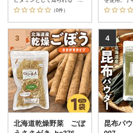
タミンB12』。ビタミンB12は
燥しました
（0件）
肉類や卵などの動物性食品に
込みご飯な
多く含まれ、神経をサポート
途に使えま
する働きがあります。しっか
3
4
り実感できる1000μgを2粒(1
日の目安量)に凝縮しました。
ビタミンB12は一緒に働く他
の栄養素とのチームワークに
より、より力を発揮するた
め、相性の良いビタミンB6や
葉酸とのバランスがとても大
切です。
北海道乾燥野菜 ごぼ
昆布パウダ