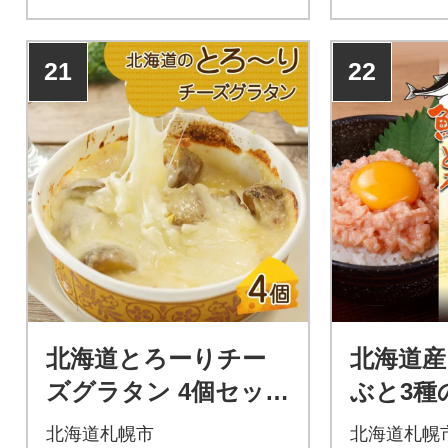
小籠包8個入り×1箱セット(計
ダラを使用
4箱セット・44個入り)
実現するた
臼を使って
21
22
すり身の中
海道牛乳を
ぐし身入り
ース。ひと
みしていま
北海道とろーりチー
北海道産
ズグラタン 4個セット
ぶと3種
鱗幸食品_hs289-003
菜 計4袋
北海道札幌市
北海道札幌