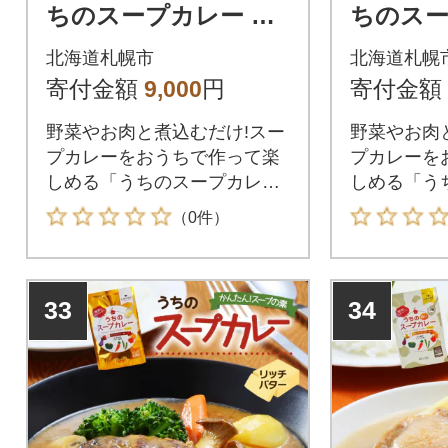
ちのスープカレー 濃
ちのスー
厚エビ味 2人前×6袋_
布だし 和
北海道札幌市
北海道札幌
hs299-037
6袋_hs29
寄付金額
9,000
円
寄付金額
野菜やお肉と煮込むだけ!スー
野菜やお肉
プカレーをおうちで作って楽
プカレーを
しめる「うちのスープカレー
しめる「う
濃厚エビ味」を北海道札幌市
昆布だし和
（0件）
からお届けします。「北海道
幌市からお
のスープカレーを全国のご家
海道のスー
庭に届けたい!」そんな想いか
ご家庭に届
33
34
ら生まれた、ピーアンドピー
いから生ま
のスープカレーの素。お好み
ピーのスー
の具材を炒めてスープカレー
好みの具材
の素と合わせるだけの簡単調
レーの素と
理で自宅で手軽にスープカレ
単調理で自
ーが作れちゃう!
カレーが作