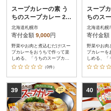
スープカレーの素 う
スープカ
ちのスープカレー 2種
ちのスー
セットB 計6袋_hs299
セットC 
北海道札幌市
北海道札幌
-043
-044
寄付金額
9,000
円
寄付金額
野菜やお肉と煮込むだけ!スー
野菜やお肉
プカレーをおうちで作って楽
プカレーを
しめる、「うちのスープカレ
しめる、「
ー 2種セット」を北海道札幌
ー 2種セ
（0件）
市からお届けします。「北海
市からお届
道のスープカレーを全国のご
道のスープ
家庭に届けたい!」そんな想い
家庭に届け
39
40
から生まれた、ピーアンドピ
から生まれ
ーのスープカレーの素。お好
ーのスープ
みの具材を炒めてスープカレ
みの具材を
ーの素と合わせるだけの簡単
ーの素と合