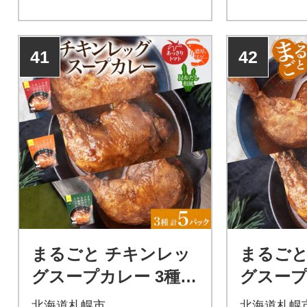
北海道札幌市からお届けしま
す。「北海
す。「北海道のスープカレー
を全国のご
を全国のご家庭に届けたい!」
そんな想い
41
42
そんな想いから生まれた、ピ
ーアンドピ
ーアンドピーのスープカレー
の素。お好
の素。お好みの具材を炒めて
スープカレ
スープカレーの素と合わせる
だけの簡単
だけの簡単調理で自宅で手軽
にスープカ
にスープカレーが作れちゃう♪
まるごと チキンレッ
まるごと
グスープカレー 3種セ
グスープ
ット 計5パック_hs29
ットA 計
北海道札幌市
北海道札幌