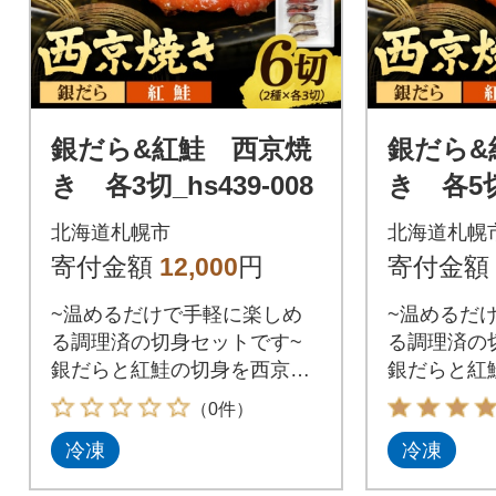
銀だら&紅鮭 西京焼
銀だら&
き 各3切_hs439-008
き 各5切_
北海道札幌市
北海道札幌
寄付金額
12,000
円
寄付金額
~温めるだけで手軽に楽しめ
~温めるだ
る調理済の切身セットです~
る調理済の
銀だらと紅鮭の切身を西京味
銀だらと紅
噌に漬け込みました。加熱し
噌に漬け込
（0件）
てありますので、湯せんまた
てあります
冷凍
冷凍
は袋から取り出し電子レンジ
は袋から取
で温めるだけで手軽にお召し
で温めるだ