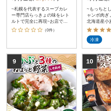
33
~札幌を代表するスープカレ
~もっちとし
ー専門店らっきょの味をレト
ャンボ肉ぎ
ルトで完全に再現~お店でも
北海道産小
一番人気の“チキンスープカレ
皮で、北海
（0件）
ー”を「限りなくお店に近い状
葱、国産の
冷凍
態でレトルトパックにした
包み込んだ1
い!!」その想いがチキンレッグ
餃子です。
1本丸ごと入れる事に挑戦し、
食感と、北
幾度の試作を繰り返し、完成
である香り
9
10
された店主自慢の一品です。
豚肉の厳選
チキンレッグ・じゃがいも・
ドしたお肉
人参・ゆで玉子とレトルトと
為、ジュー
は思えないほど具材タップリ
ャキシャキ
で大満足のボリュームです。4
ていただけ
食セットが登場しました。