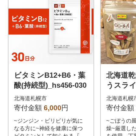
ビタミンB12+B6・葉
北海道乾
酸(持続型)_hs456-030
うスライス
8
北海道札幌市
北海道札幌
寄付金額
6,000
円
寄付金額
~ジンジン・ピリピリが気に
~ごぼうの
なる方に~神経を健康に保つ
燥~厳選し
ビタミンとして知られる『ビ
を使用。丁