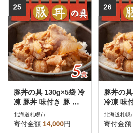
名物 豚丼の具 130g×5袋セッ
勝名物 豚丼の
25
26
ト スライスした豚バラ肉を、
ット スラ
調味ダレに漬け込みました。
を、調味ダ
濃いめの味付けがやみつきに
た。濃いめ
なる、ご飯が進む一品です。
きになる、
す。
豚丼の具 130g×5袋 冷
豚丼の具 
凍 豚丼 味付き 豚 バ
冷凍 味付
ラ お取り寄せ グルメ
バラ お
北海道札幌市
北海道札幌
_hs289-035
メ _hs28
寄付金額
14,000
円
寄付金額