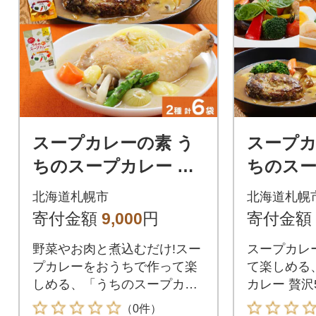
調理で自宅で手軽にスープカ
調理で自宅
レーが作れちゃう♪
レーが作れ
スープカレーの素 う
スープカ
ちのスープカレー プ
ちのスー
レミアム 2種セット
沢5種セッ
北海道札幌市
北海道札幌
計6袋_hs299-045
s299-04
寄付金額
9,000
円
寄付金額
野菜やお肉と煮込むだけ!スー
スープカレ
プカレーをおうちで作って楽
て楽しめる
しめる、「うちのスープカレ
カレー 贅
ー”プレミアム” 2種セット」を
海道札幌市
（0件）